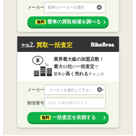
メーカー
愛車のメーカーを選択
愛車の買取相場を調べる
無料
2.
買取一括査定
方法
業界最大級の加盟店数！
最大12社
一括査定
の
で
高く売れる
愛車が
チャンス
メーカー
郵便番号
一括査定を依頼する
無料