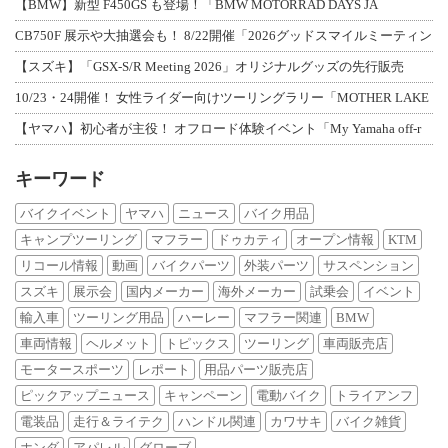
【BMW】新型 F450GS も登場！「BMW MOTORRAD DAYS JA
CB750F 展示や大抽選会も！ 8/22開催「2026グッドスマイルミーティン
【スズキ】「GSX-S/R Meeting 2026」オリジナルグッズの先行販売
10/23・24開催！ 女性ライダー向けツーリングラリー「MOTHER LAKE
【ヤマハ】初心者が主役！ オフロード体験イベント「My Yamaha off-r
キーワード
バイクイベント
ヤマハ
ニュース
バイク用品
キャンプツーリング
マフラー
ドゥカティ
オープン情報
KTM
リコール情報
動画
バイクパーツ
外装パーツ
サスペンション
スズキ
展示会
国内メーカー
海外メーカー
試乗会
イベント
輸入車
ツーリング用品
ハーレー
マフラー関連
BMW
車両情報
ヘルメット
トピックス
ツーリング
車両販売店
モータースポーツ
レポート
用品パーツ販売店
ピックアップニュース
キャンペーン
電動バイク
トライアンフ
電装品
走行＆ライテク
ハンドル関連
カワサキ
バイク雑貨
ホンダ
アパレル
グローブ