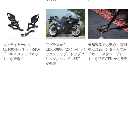
ストライカーから
アグラスから
未舗装路でも安心！ 現行
CB1000ホーネット/SP用
CBR600RR（20-）用「バ
型 CT125ハンターカブ用
「FORTI ステップキッ
ックステップ／トップブ
「サイドスタンドプレー
ト」が登場！
リッジ／ハンドルSET」
ト」が EVATEK から発売
が発売！