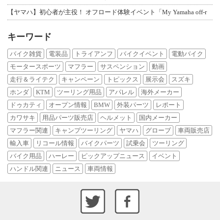
【ヤマハ】初心者が主役！ オフロード体験イベント「My Yamaha off-r
キーワード
バイク雑貨
電装品
トライアンフ
バイクイベント
電動バイク
モータースポーツ
マフラー
サスペンション
動画
走行＆ライテク
キャンペーン
トピックス
展示会
スズキ
ホンダ
KTM
ツーリング用品
アパレル
海外メーカー
ドゥカティ
オープン情報
BMW
外装パーツ
レポート
カワサキ
用品パーツ販売店
ヘルメット
国内メーカー
マフラー関連
キャンプツーリング
ヤマハ
グローブ
車両販売店
輸入車
リコール情報
バイクパーツ
試乗会
ツーリング
バイク用品
ハーレー
ピックアップニュース
イベント
ハンドル関連
ニュース
車両情報