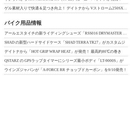
ゲル素材入りで快適＆足つき向上！ デイトナから Vストローム250SX用「快適ロ
バイク用品情報
アールエスタイチの新ライディングシューズ「RSS016 DRYMASTER スト
SHAD の新型ハードサイドケース「SHAD TERRA TR27」がカスタムジ
デイトナから「HOT GRIP WRAP HEAT」が発売！ 最高約80℃の巻き
QSTARZ の GPSラップタイマーにシリーズ最小ボディ「LT-9000S」が
ウインズジャパンが「A-FORCE RR チョップドカーボン」を9/10発売！