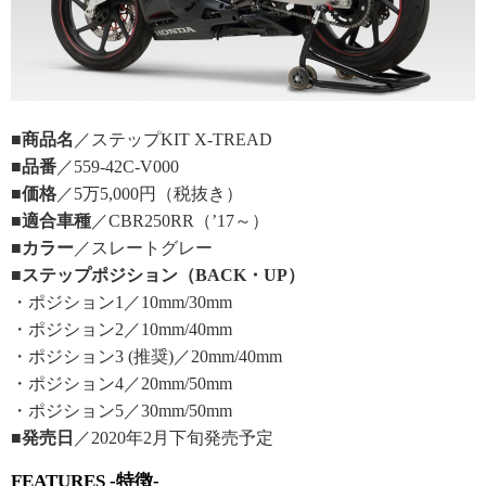
■商品名
／ステップKIT X-TREAD
■品番
／559-42C-V000
■価格
／5万5,000円（税抜き）
■適合車種
／CBR250RR（’17～）
■カラー
／スレートグレー
■ステップポジション（BACK・UP）
・ポジション1／10mm/30mm
・ポジション2／10mm/40mm
・ポジション3 (推奨)／20mm/40mm
・ポジション4／20mm/50mm
・ポジション5／30mm/50mm
■発売日
／2020年2月下旬発売予定
FEATURES -特徴-