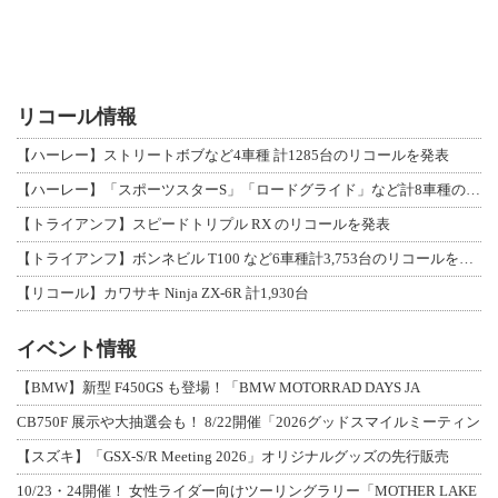
リコール情報
【ハーレー】ストリートボブなど4車種 計1285台のリコールを発表
【ハーレー】「スポーツスターS」「ロードグライド」など計8車種のリコールを発表
【トライアンフ】スピードトリプル RX のリコールを発表
【トライアンフ】ボンネビル T100 など6車種計3,753台のリコールを発表
【リコール】カワサキ Ninja ZX-6R 計1,930台
イベント情報
【BMW】新型 F450GS も登場！「BMW MOTORRAD DAYS JA
CB750F 展示や大抽選会も！ 8/22開催「2026グッドスマイルミーティン
【スズキ】「GSX-S/R Meeting 2026」オリジナルグッズの先行販売
10/23・24開催！ 女性ライダー向けツーリングラリー「MOTHER LAKE