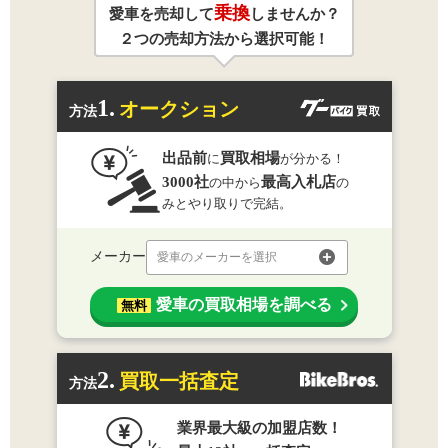
乗換
愛車を売却して
しませんか？
２つの売却方法から選択可能！
1.
オークション
方法
出品前
買取相場
に
が分かる！
3000社
最高入札店
の中から
の
みとやり取りで完結。
メーカー
愛車のメーカーを選択
愛車の買取相場を調べる
無料
2.
買取一括査定
方法
業界最大級の加盟店数！