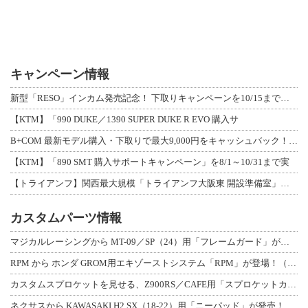
キャンペーン情報
新型「RESO」インカム発売記念！ 下取りキャンペーンを10/15まで延長して開
【KTM】「990 DUKE／1390 SUPER DUKE R EVO 購入サ
B+COM 最新モデル購入・下取りで最大9,000円をキャッシュバック！「B+F
【KTM】「890 SMT 購入サポートキャンペーン」を8/1～10/31まで実
【トライアンフ】関西最大規模「トライアンフ大阪東 開設準備室」がオープン！ 限定
カスタムパーツ情報
マジカルレーシングから MT-09／SP（24）用「フレームガード」が登場！
RPM から ホンダ GROM用エキゾーストシステム「RPM」が登場！（動画あり
カスタムスプロケットを見せる、Z900RS／CAFE用「スプロケットカバーフルキ
ネクサスから KAWASAKI H2 SX（18-22）用「ニーパッド」が発売！