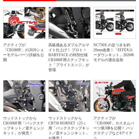
アクティブが
高級感あるダブルアルマ
NC750X の足つきを約
「CB1000F」の2026ショ
イト仕上げ！ プロト ×
20mm改善！「EFFEXロ
ーモデルパーツ詳細を公
BABYFACE の特別仕様
ーダウンキット」2026年
開
CB1000F用ステップキッ
モデルの適合追加
ト「ブライトエッジ」が
登場
ウッドストックから
ウッドストックから
アクティブが
CB1000F用「バックステ
CB750 HORNET（25-）
「CB1000F」カスタムパ
ップキット／逆チェンジ
用「バックステップキッ
ーツ第3弾を公開！ バッ
キット」が発売！
ト／逆チェンジキット」
クステップなど4アイテ
が発売！
ム