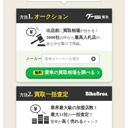
1.
オークション
方法
出品前
買取相場
に
が分かる！
3000社
最高入札店
の中から
の
みとやり取りで完結。
メーカー
愛車のメーカーを選択
愛車の買取相場を調べる
無料
2.
買取一括査定
方法
業界最大級の加盟店数！
最大12社
一括査定
の
で
高く売れる
愛車が
チャンス