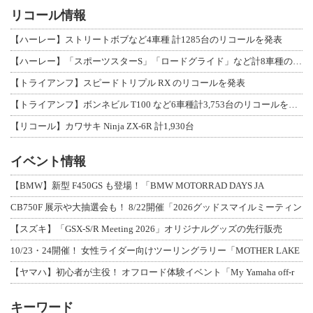
リコール情報
【ハーレー】ストリートボブなど4車種 計1285台のリコールを発表
【ハーレー】「スポーツスターS」「ロードグライド」など計8車種のリコールを発表
【トライアンフ】スピードトリプル RX のリコールを発表
【トライアンフ】ボンネビル T100 など6車種計3,753台のリコールを発表
【リコール】カワサキ Ninja ZX-6R 計1,930台
イベント情報
【BMW】新型 F450GS も登場！「BMW MOTORRAD DAYS JA
CB750F 展示や大抽選会も！ 8/22開催「2026グッドスマイルミーティン
【スズキ】「GSX-S/R Meeting 2026」オリジナルグッズの先行販売
10/23・24開催！ 女性ライダー向けツーリングラリー「MOTHER LAKE
【ヤマハ】初心者が主役！ オフロード体験イベント「My Yamaha off-r
キーワード