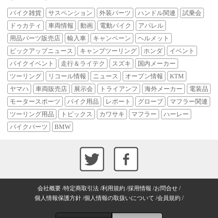
バイク雑貨
サスペンション
外装パーツ
ハンドル関連
試乗会
ドゥカティ
車両情報
動画
電動バイク
アパレル
用品パーツ販売店
輸入車
キャンペーン
ヘルメット
ピックアップニュース
キャンプツーリング
ホンダ
イベント
バイクイベント
走行＆ライテク
スズキ
国内メーカー
ツーリング
リコール情報
ニュース
オープン情報
KTM
ヤマハ
車両販売店
展示会
トライアンフ
海外メーカー
電装品
モータースポーツ
バイク用品
レポート
グローブ
マフラー関連
ツーリング用品
トピックス
カワサキ
マフラー
ハーレー
バイクパーツ
BMW
会社概要
特定商取引法
利用規約
採用情報
お問合せ
個人情報保護方針
個人情報の取扱いについて
会員規約