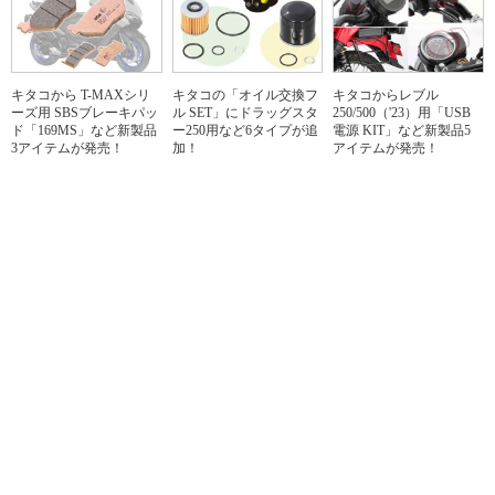
キタコから T-MAXシリ
キタコの「オイル交換フ
キタコからレブル
ーズ用 SBSブレーキパッ
ル SET」にドラッグスタ
250/500（'23）用「USB
ド「169MS」など新製品
ー250用など6タイプが追
電源 KIT」など新製品5
3アイテムが発売！
加！
アイテムが発売！