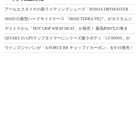
アールエスタイチの新ライディングシューズ「RSS016 DRYMASTER スト
SHAD の新型ハードサイドケース「SHAD TERRA TR27」がカスタムジ
デイトナから「HOT GRIP WRAP HEAT」が発売！ 最高約80℃の巻き
QSTARZ の GPSラップタイマーにシリーズ最小ボディ「LT-9000S」が
ウインズジャパンが「A-FORCE RR チョップドカーボン」を9/10発売！