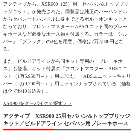
アクティブから、
XSR900
（25）用「セパハン&トップブリ
ッジキット」が発売された。同製品は純正のバーハンドル
からセパレートハンドルに変更できるボルトオンキットと
なっており、フロントマスター～ABSユニット間のブレー
キホースなど必要なホース類も付属する。カラーは「シル
バー」「ブラック」の2色を用意、価格は7万7,000円とな
る。
また、ビルドアラインから同キット専用の「ブレーキホー
ス」も登場。キット付属の「フロントマスター～ABSユニ
ット（1万5,950円～）」用に加え、「ABSユニット～キャリ
パー（2万9,700円～）」用もラインナップされている（価格
は全て税10％込み）。
XSR900をグーバイクで探す＞＞
アクティブ XSR900 25用セパハン&トップブリッジ
キット／ビルドアライン セパハン用ブレーキホース