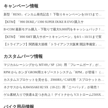
キャンペーン情報
新型「RESO」インカム発売記念！ 下取りキャンペーンを10/15まで延長して開
【KTM】「990 DUKE／1390 SUPER DUKE R EVO 購入サ
B+COM 最新モデル購入・下取りで最大9,000円をキャッシュバック！「B+F
【KTM】「890 SMT 購入サポートキャンペーン」を8/1～10/31まで実
【トライアンフ】関西最大規模「トライアンフ大阪東 開設準備室」がオープン！ 限定
カスタムパーツ情報
マジカルレーシングから MT-09／SP（24）用「フレームガード」が登場！
RPM から ホンダ GROM用エキゾーストシステム「RPM」が登場！（動画あり
カスタムスプロケットを見せる、Z900RS／CAFE用「スプロケットカバーフルキ
ネクサスから KAWASAKI H2 SX（18-22）用「ニーパッド」が発売！
ゲル素材入りで快適＆足つき向上！ デイトナから Vストローム250SX用「快適ロ
バイク用品情報