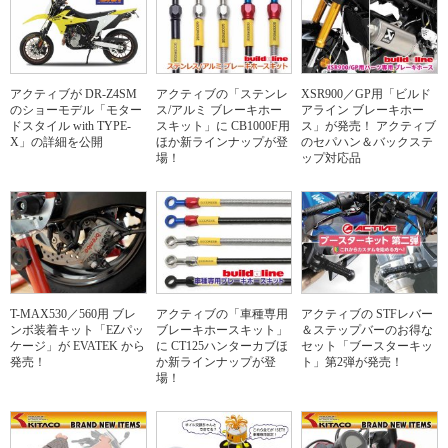
アクティブが DR-Z4SM
アクティブの「ステンレ
XSR900／GP用「ビルド
のショーモデル「モター
ス/アルミ ブレーキホー
アライン ブレーキホー
ドスタイル with TYPE-
スキット」に CB1000F用
ス」が発売！ アクティブ
X」の詳細を公開
ほか新ラインナップが登
のセパハン＆バックステ
場！
ップ対応品
T-MAX530／560用 ブレ
アクティブの「車種専用
アクティブの STFレバー
ンボ装着キット「EZパッ
ブレーキホースキット」
＆ステップバーのお得な
ケージ」が EVATEK から
に CT125ハンターカブほ
セット「ブースターキッ
発売！
か新ラインナップが登
ト」第2弾が発売！
場！