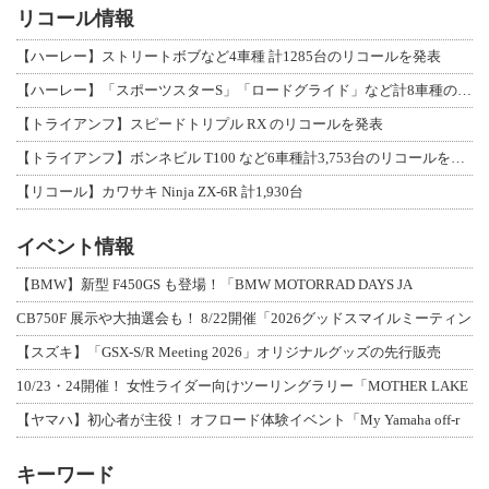
リコール情報
【ハーレー】ストリートボブなど4車種 計1285台のリコールを発表
【ハーレー】「スポーツスターS」「ロードグライド」など計8車種のリコールを発表
【トライアンフ】スピードトリプル RX のリコールを発表
【トライアンフ】ボンネビル T100 など6車種計3,753台のリコールを発表
【リコール】カワサキ Ninja ZX-6R 計1,930台
イベント情報
【BMW】新型 F450GS も登場！「BMW MOTORRAD DAYS JA
CB750F 展示や大抽選会も！ 8/22開催「2026グッドスマイルミーティン
【スズキ】「GSX-S/R Meeting 2026」オリジナルグッズの先行販売
10/23・24開催！ 女性ライダー向けツーリングラリー「MOTHER LAKE
【ヤマハ】初心者が主役！ オフロード体験イベント「My Yamaha off-r
キーワード