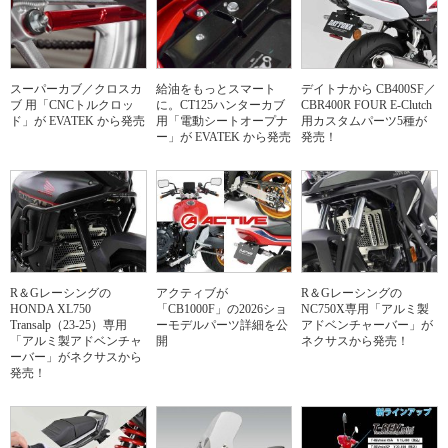
スーパーカブ／クロスカ
給油をもっとスマート
デイトナから CB400SF／
ブ 用「CNCトルクロッ
に。CT125ハンターカブ
CBR400R FOUR E-Clutch
ド」が EVATEK から発売
用「電動シートオープナ
用カスタムパーツ5種が
ー」が EVATEK から発売
発売！
R＆Gレーシングの
アクティブが
R＆Gレーシングの
HONDA XL750
「CB1000F」の2026ショ
NC750X専用「アルミ製
Transalp（23-25）専用
ーモデルパーツ詳細を公
アドベンチャーバー」が
「アルミ製アドベンチャ
開
ネクサスから発売！
ーバー」がネクサスから
発売！