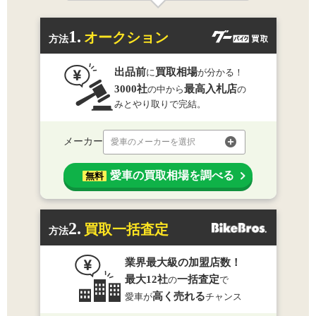
1.
オークション
方法
出品前
買取相場
に
が分かる！
3000社
最高入札店
の中から
の
みとやり取りで完結。
メーカー
愛車のメーカーを選択
愛車の買取相場を調べる
無料
2.
買取一括査定
方法
業界最大級の加盟店数！
最大12社
一括査定
の
で
高く売れる
愛車が
チャンス