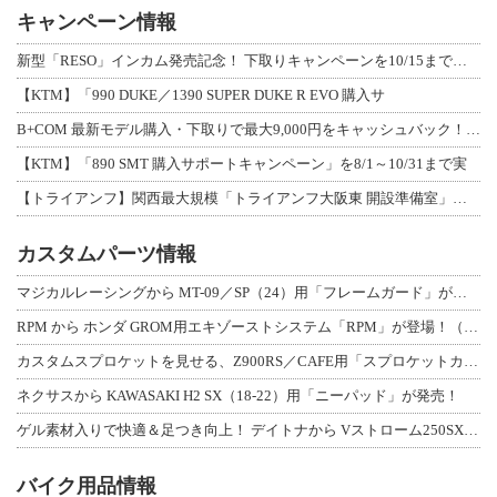
キャンペーン情報
新型「RESO」インカム発売記念！ 下取りキャンペーンを10/15まで延長して開
【KTM】「990 DUKE／1390 SUPER DUKE R EVO 購入サ
B+COM 最新モデル購入・下取りで最大9,000円をキャッシュバック！「B+F
【KTM】「890 SMT 購入サポートキャンペーン」を8/1～10/31まで実
【トライアンフ】関西最大規模「トライアンフ大阪東 開設準備室」がオープン！ 限定
カスタムパーツ情報
マジカルレーシングから MT-09／SP（24）用「フレームガード」が登場！
RPM から ホンダ GROM用エキゾーストシステム「RPM」が登場！（動画あり
カスタムスプロケットを見せる、Z900RS／CAFE用「スプロケットカバーフルキ
ネクサスから KAWASAKI H2 SX（18-22）用「ニーパッド」が発売！
ゲル素材入りで快適＆足つき向上！ デイトナから Vストローム250SX用「快適ロ
バイク用品情報