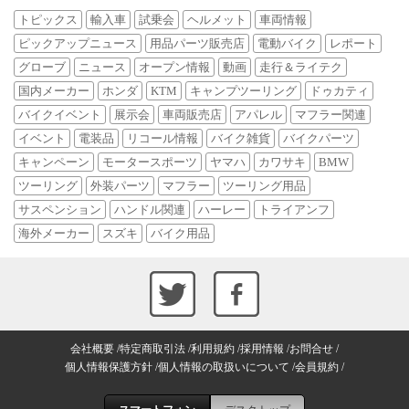
トピックス
輸入車
試乗会
ヘルメット
車両情報
ピックアップニュース
用品パーツ販売店
電動バイク
レポート
グローブ
ニュース
オープン情報
動画
走行＆ライテク
国内メーカー
ホンダ
KTM
キャンプツーリング
ドゥカティ
バイクイベント
展示会
車両販売店
アパレル
マフラー関連
イベント
電装品
リコール情報
バイク雑貨
バイクパーツ
キャンペーン
モータースポーツ
ヤマハ
カワサキ
BMW
ツーリング
外装パーツ
マフラー
ツーリング用品
サスペンション
ハンドル関連
ハーレー
トライアンフ
海外メーカー
スズキ
バイク用品
会社概要
特定商取引法
利用規約
採用情報
お問合せ
個人情報保護方針
個人情報の取扱いについて
会員規約