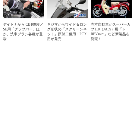
デイトナから CB1000F／
キジマからワイド＆ロン
寺本自動車がスーパーカ
SE用「グラブバー」ほ
グ形状の「スクリーンキ
ブ110（JA59）用「T-
か、洗車ブラシ各種が登
ット」原付二種用・PCX
REVmini」など新製品を
場
用が発売
発売！