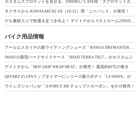
カスタムスプロケットを見せる、Z900RS／CAFE用「スプロケットカバーフルキ
ネクサスから KAWASAKI H2 SX（18-22）用「ニーパッド」が発売！
ゲル素材入りで快適＆足つき向上！ デイトナから Vストローム250SX用「快適ロ
バイク用品情報
アールエスタイチの新ライディングシューズ「RSS016 DRYMASTER スト
SHAD の新型ハードサイドケース「SHAD TERRA TR27」がカスタムジ
デイトナから「HOT GRIP WRAP HEAT」が発売！ 最高約80℃の巻き
QSTARZ の GPSラップタイマーにシリーズ最小ボディ「LT-9000S」が
ウインズジャパンが「A-FORCE RR チョップドカーボン」を9/10発売！