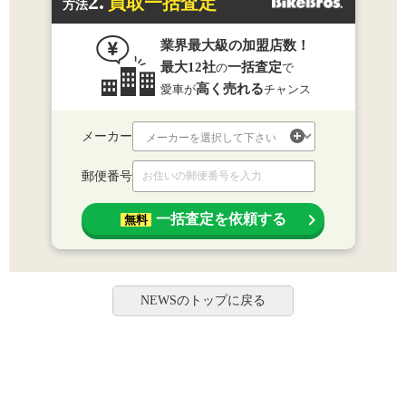
2.
買取一括査定
方法
業界最大級の加盟店数！
最大12社
一括査定
の
で
高く売れる
愛車が
チャンス
メーカー
郵便番号
一括査定を依頼する
無料
NEWSのトップに戻る