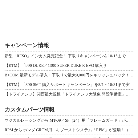
キャンペーン情報
新型「RESO」インカム発売記念！ 下取りキャンペーンを10/15まで延長して開
【KTM】「990 DUKE／1390 SUPER DUKE R EVO 購入サ
B+COM 最新モデル購入・下取りで最大9,000円をキャッシュバック！「B+F
【KTM】「890 SMT 購入サポートキャンペーン」を8/1～10/31まで実
【トライアンフ】関西最大規模「トライアンフ大阪東 開設準備室」がオープン！ 限定
カスタムパーツ情報
マジカルレーシングから MT-09／SP（24）用「フレームガード」が登場！
RPM から ホンダ GROM用エキゾーストシステム「RPM」が登場！（動画あり