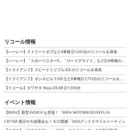
リコール情報
【ハーレー】ストリートボブなど4車種 計1285台のリコールを発表
【ハーレー】「スポーツスターS」「ロードグライド」など計8車種のリコールを発表
【トライアンフ】スピードトリプル RX のリコールを発表
【トライアンフ】ボンネビル T100 など6車種計3,753台のリコールを発表
【リコール】カワサキ Ninja ZX-6R 計1,930台
イベント情報
【BMW】新型 F450GS も登場！「BMW MOTORRAD DAYS JA
CB750F 展示や大抽選会も！ 8/22開催「2026グッドスマイルミーティン