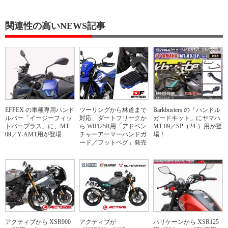
関連性の高いNEWS記事
EFFEX の車種専用ハンド
ツーリングから林道まで
Barkbusters の「ハンドル
ルバー「イージーフィッ
対応、ダートフリークか
ガードキット」にヤマハ
トバープラス」に、MT-
ら WR125R用「アドベン
MT-09／SP（24-）用が登
09／Y-AMT用が登場
チャーアーマーハンドガ
場！
ード／フットペグ」発売
アクティブから XSR900
アクティブが
ハリケーンから XSR125