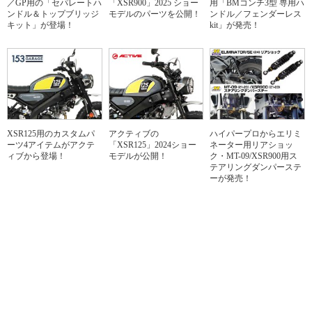
／GP用の「セパレートハ
「XSR900」2025 ショー
用「BMコンチ3型 専用ハ
ンドル＆トップブリッジ
モデルのパーツを公開！
ンドル／フェンダーレス
キット」が登場！
kit」が発売！
XSR125用のカスタムパ
アクティブの
ハイパープロからエリミ
ーツ4アイテムがアクテ
「XSR125」2024ショー
ネーター用リアショッ
ィブから登場！
モデルが公開！
ク・MT-09/XSR900用ス
テアリングダンパーステ
ーが発売！