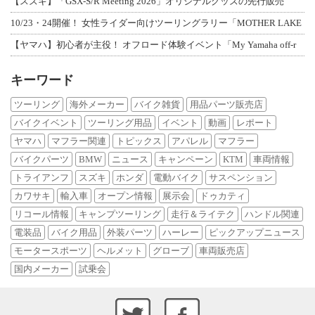
【スズキ】「GSX-S/R Meeting 2026」オリジナルグッズの先行販売
10/23・24開催！ 女性ライダー向けツーリングラリー「MOTHER LAKE
【ヤマハ】初心者が主役！ オフロード体験イベント「My Yamaha off-r
キーワード
ツーリング
海外メーカー
バイク雑貨
用品パーツ販売店
バイクイベント
ツーリング用品
イベント
動画
レポート
ヤマハ
マフラー関連
トピックス
アパレル
マフラー
バイクパーツ
BMW
ニュース
キャンペーン
KTM
車両情報
トライアンフ
スズキ
ホンダ
電動バイク
サスペンション
カワサキ
輸入車
オープン情報
展示会
ドゥカティ
リコール情報
キャンプツーリング
走行＆ライテク
ハンドル関連
電装品
バイク用品
外装パーツ
ハーレー
ピックアップニュース
モータースポーツ
ヘルメット
グローブ
車両販売店
国内メーカー
試乗会