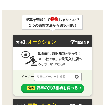
乗換
愛車を売却して
しませんか？
２つの売却方法から選択可能！
1.
オークション
方法
出品前
買取相場
に
が分かる！
3000社
最高入札店
の中から
の
みとやり取りで完結。
メーカー
愛車のメーカーを選択
愛車の買取相場を調べる
無料