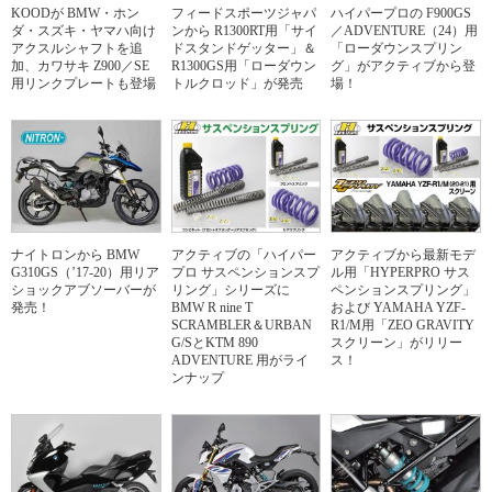
KOODが BMW・ホン
フィードスポーツジャパ
ハイパープロの F900GS
ダ・スズキ・ヤマハ向け
ンから R1300RT用「サイ
／ADVENTURE（24）用
アクスルシャフトを追
ドスタンドゲッター」＆
「ローダウンスプリン
加、カワサキ Z900／SE
R1300GS用「ローダウン
グ」がアクティブから登
用リンクプレートも登場
トルクロッド」が発売
場！
ナイトロンから BMW
アクティブの「ハイパー
アクティブから最新モデ
G310GS（’17-20）用リア
プロ サスペンションスプ
ル用「HYPERPRO サス
ショックアブソーバーが
リング」シリーズに
ペンションスプリング」
発売！
BMW R nine T
および YAMAHA YZF-
SCRAMBLER＆URBAN
R1/M用「ZEO GRAVITY
G/SとKTM 890
スクリーン」がリリー
ADVENTURE 用がライ
ス！
ンナップ