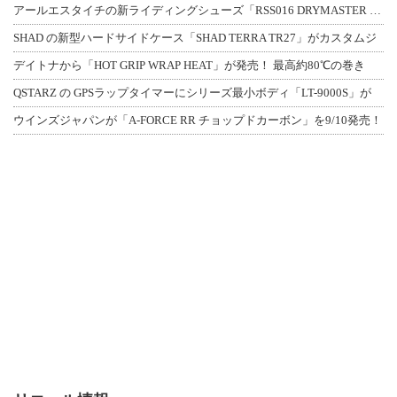
アールエスタイチの新ライディングシューズ「RSS016 DRYMASTER スト
SHAD の新型ハードサイドケース「SHAD TERRA TR27」がカスタムジ
デイトナから「HOT GRIP WRAP HEAT」が発売！ 最高約80℃の巻き
QSTARZ の GPSラップタイマーにシリーズ最小ボディ「LT-9000S」が
ウインズジャパンが「A-FORCE RR チョップドカーボン」を9/10発売！