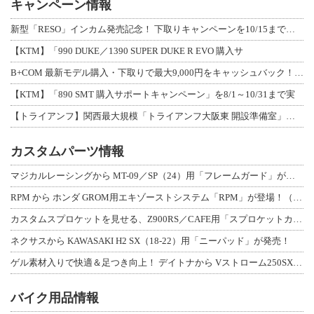
キャンペーン情報
新型「RESO」インカム発売記念！ 下取りキャンペーンを10/15まで延長して開
【KTM】「990 DUKE／1390 SUPER DUKE R EVO 購入サ
B+COM 最新モデル購入・下取りで最大9,000円をキャッシュバック！「B+F
【KTM】「890 SMT 購入サポートキャンペーン」を8/1～10/31まで実
【トライアンフ】関西最大規模「トライアンフ大阪東 開設準備室」がオープン！ 限定
カスタムパーツ情報
マジカルレーシングから MT-09／SP（24）用「フレームガード」が登場！
RPM から ホンダ GROM用エキゾーストシステム「RPM」が登場！（動画あり
カスタムスプロケットを見せる、Z900RS／CAFE用「スプロケットカバーフルキ
ネクサスから KAWASAKI H2 SX（18-22）用「ニーパッド」が発売！
ゲル素材入りで快適＆足つき向上！ デイトナから Vストローム250SX用「快適ロ
バイク用品情報