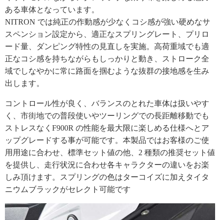
ある車体となっています。
NITRON では純正の作動感が少なくコシ感が強い硬めなサ
スペンション設定から、適正なスプリングレート、プリロ
ード量、ダンピング特性の見直しを実施。高荷重域でも適
正なコシ感を持ちながらもしっかりと動き、ストローク全
域でしなやかに常に路面を掴むような抜群の接地感を生み
出します。
コントロール性が良く、バランスのとれた車体は扱いやす
く、市街地での普段使いやツーリングでの長距離移動でも
ストレスなくF900R の性能を最大限に楽しめる仕様へとア
ップグレードする事が可能です。本製品ではお客様のご使
用用途に合わせ、標準セット値の他、2 種類の推奨セット値
を提供し、走行状況に合わせ各キャラクターの違いをお楽
しみ頂けます。スプリングの色はターコイズに加えタイタ
ニウムブラックがセレクト可能です