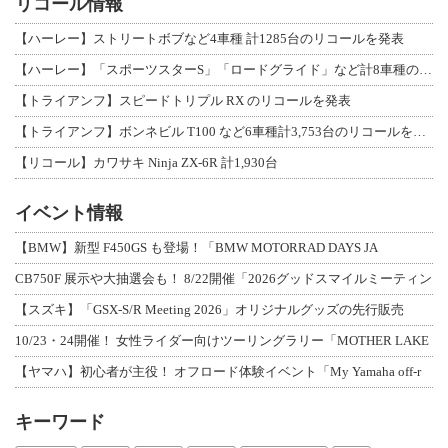
リコール情報
【ハーレー】ストリートボブなど4車種 計1285台のリコールを発表
【ハーレー】「スポーツスターS」「ロードグライド」など計8車種のリコールを発表
【トライアンフ】スピードトリプル RX のリコールを発表
【トライアンフ】ボンネビル T100 など6車種計3,753台のリコールを発表
【リコール】カワサキ Ninja ZX-6R 計1,930台
イベント情報
【BMW】新型 F450GS も登場！「BMW MOTORRAD DAYS JA
CB750F 展示や大抽選会も！ 8/22開催「2026グッドスマイルミーティン
【スズキ】「GSX-S/R Meeting 2026」オリジナルグッズの先行販売
10/23・24開催！ 女性ライダー向けツーリングラリー「MOTHER LAKE
【ヤマハ】初心者が主役！ オフロード体験イベント「My Yamaha off-r
キーワード