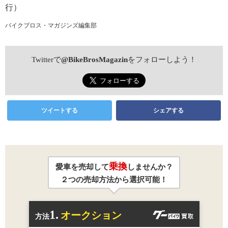
行）
バイクブロス・マガジンズ編集部
Twitterで
@BikeBrosMagazin
をフォローしよう！
ツイートする
シェアする
乗換
愛車を売却して
しませんか？
２つの売却方法から選択可能！
1.
オークション
方法