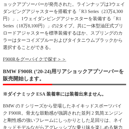
ョックアブソーバーが発売された。ラインナップは3ウェイ
ダンピングアジャスターを搭載する「R3 Series（23万4,300
円）」、1ウェイダンピングアジャスターを装備する「R1
Series（18万8,100円）」の2タイプ。共に一体型油圧式プリ
ロードアジャスターを標準装備するほか、スプリングのカ
ラーはターコイズブルーおよびタイタニウムブラックから
選択することができる。
F900Rをグーバイクで探す＞＞
BMW F900R (ʼ20-24)用リアショックアブソーバーを
販売開始します。
※ダイナミック ESA 装着車には装着出来ません。
BMW の F シリーズから登場したネイキッドスポーツバイ
ク F900R。骨太な鼓動感が強調された並列 2 気筒エンジン
と剛性感の強いフレームにしっかりとした足回りは、ネイ
キッドモデルながらアグレッシブな乗り味を楽しめる魅力