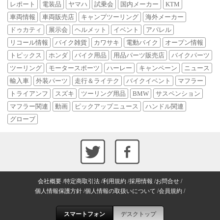
レポート
電装品
ヤマハ
試乗会
国内メーカー
KTM
車両情報
車両販売店
キャンプツーリング
海外メーカー
ドゥカティ
展示会
ヘルメット
イベント
アパレル
リコール情報
バイク雑貨
カワサキ
電動バイク
オープン情報
トピックス
ホンダ
バイク用品
用品パーツ販売店
バイクパーツ
ツーリング
モータースポーツ
ハーレー
キャンペーン
ニュース
輸入車
外装パーツ
走行＆ライテク
バイクイベント
マフラー
トライアンフ
スズキ
ツーリング用品
BMW
サスペンション
マフラー関連
動画
ピックアップニュース
ハンドル関連
グローブ
会社概要
特定商取引法
利用規約
採用情報
お問合せ
個人情報保護方針
個人情報の取扱いについて
会員規約
スマートフォン
デスクトップ