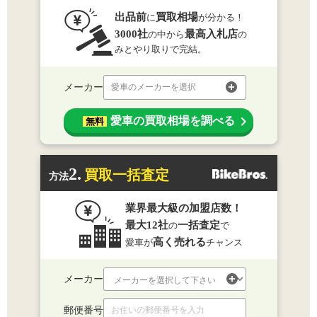
出品前
買取相場
に
が分かる！
3000社
最高入札店
の中から
の
みとやり取りで完結。
メーカー
愛車のメーカーを選択
愛車の買取相場を調べる
無料
2.
買取一括査定
方法
業界最大級の加盟店数！
最大12社
一括査定
の
で
高く売れる
愛車が
チャンス
メーカー
郵便番号