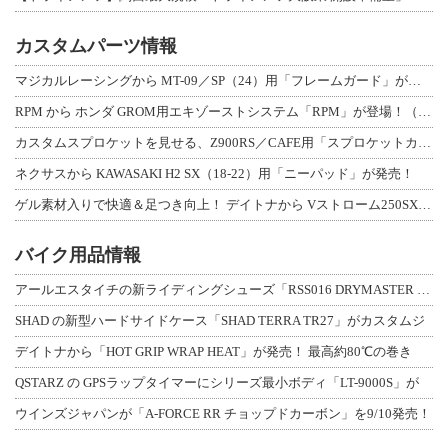
カスタムパーツ情報
マジカルレーシングから MT-09／SP（24）用「フレームガード」が登場！
RPM から ホンダ GROM用エキゾーストシステム「RPM」が登場！（動画あり
カスタムスプロケットを見せる、Z900RS／CAFE用「スプロケットカバーフルキ
ネクサスから KAWASAKI H2 SX（18-22）用「ニーパッド」が発売！
ゲル素材入りで快適＆足つき向上！ デイトナから Vストローム250SX用「快適ロ
バイク用品情報
アールエスタイチの新ライディングシューズ「RSS016 DRYMASTER スト
SHAD の新型ハードサイドケース「SHAD TERRA TR27」がカスタムジ
デイトナから「HOT GRIP WRAP HEAT」が発売！ 最高約80℃の巻き
QSTARZ の GPSラップタイマーにシリーズ最小ボディ「LT-9000S」が
ウインズジャパンが「A-FORCE RR チョップドカーボン」を9/10発売！