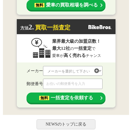
愛車の買取相場を調べる
無料
2.
買取一括査定
方法
業界最大級の加盟店数！
最大12社
一括査定
の
で
高く売れる
愛車が
チャンス
メーカー
郵便番号
一括査定を依頼する
無料
NEWSのトップに戻る