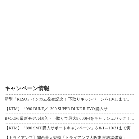
キャンペーン情報
新型「RESO」インカム発売記念！ 下取りキャンペーンを10/15まで延長して開
【KTM】「990 DUKE／1390 SUPER DUKE R EVO 購入サ
B+COM 最新モデル購入・下取りで最大9,000円をキャッシュバック！「B+F
【KTM】「890 SMT 購入サポートキャンペーン」を8/1～10/31まで実
【トライアンフ】関西最大規模「トライアンフ大阪東 開設準備室」がオープン！ 限定