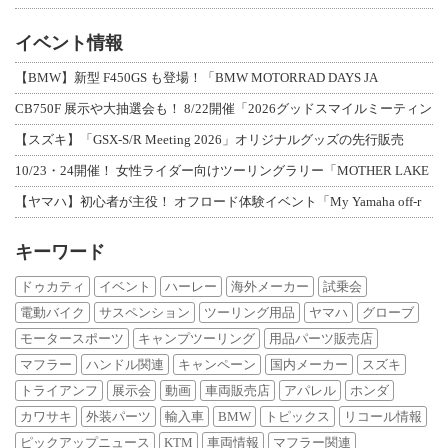
イベント情報
【BMW】新型 F450GS も登場！「BMW MOTORRAD DAYS JA
CB750F 展示や大抽選会も！ 8/22開催「2026グッドスマイルミーティン
【スズキ】「GSX-S/R Meeting 2026」オリジナルグッズの先行販売
10/23・24開催！ 女性ライダー向けツーリングラリー「MOTHER LAKE
【ヤマハ】初心者が主役！ オフロード体験イベント「My Yamaha off-r
キーワード
ドゥカティ
イベント
ハーレー
海外メーカー
試乗会
電動バイク
サスペンション
ツーリング用品
ヤマハ
グローブ
モータースポーツ
キャンプツーリング
用品パーツ販売店
マフラー
ハンドル関連
キャンペーン
国内メーカー
スズキ
トライアンフ
展示会
動画
車両販売店
アパレル
ホンダ
カワサキ
外装パーツ
輸入車
BMW
トピックス
リコール情報
ピックアップニュース
KTM
車両情報
マフラー関連