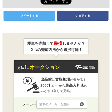
ツイートする
シェアする
乗換
愛車を売却して
しませんか？
２つの売却方法から選択可能！
1.
オークション
方法
出品前
買取相場
に
が分かる！
3000社
最高入札店
の中から
の
みとやり取りで完結。
メーカー
愛車のメーカーを選択