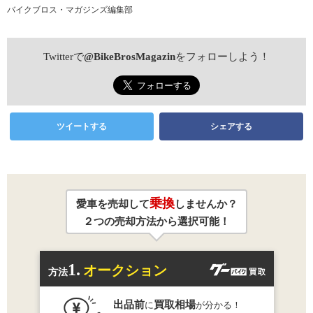
バイクブロス・マガジンズ編集部
Twitterで
@BikeBrosMagazin
をフォローしよう！
ツイートする
シェアする
乗換
愛車を売却して
しませんか？
２つの売却方法から選択可能！
1.
オークション
方法
出品前
買取相場
に
が分かる！