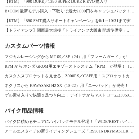
【KTM】「990 DUKE／1390 SUPER DUKE R EVO 購入サ
B+COM 最新モデル購入・下取りで最大9,000円をキャッシュバック！「B+F
【KTM】「890 SMT 購入サポートキャンペーン」を8/1～10/31まで実
【トライアンフ】関西最大規模「トライアンフ大阪東 開設準備室」がオープン！ 限定
カスタムパーツ情報
マジカルレーシングから MT-09／SP（24）用「フレームガード」が登場！
RPM から ホンダ GROM用エキゾーストシステム「RPM」が登場！（動画あり
カスタムスプロケットを見せる、Z900RS／CAFE用「スプロケットカバーフルキ
ネクサスから KAWASAKI H2 SX（18-22）用「ニーパッド」が発売！
ゲル素材入りで快適＆足つき向上！ デイトナから Vストローム250SX用「快適ロ
バイク用品情報
バイクに積めるチェアにハイバックモデル登場！「WIDE/REST ハイバックチェ
アールエスタイチの新ライディングシューズ「RSS016 DRYMASTER スト