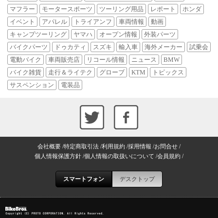
マフラー
モータースポーツ
ツーリング用品
レポート
ホンダ
イベント
アパレル
トライアンフ
車両情報
動画
キャンプツーリング
ヤマハ
オープン情報
外装パーツ
バイクパーツ
ドゥカティ
スズキ
輸入車
海外メーカー
試乗会
電動バイク
車両販売店
リコール情報
ニュース
BMW
バイク雑貨
走行＆ライテク
グローブ
KTM
トピックス
サスペンション
電装品
会社概要
特定商取引法
利用規約
採用情報
お問合せ
個人情報保護方針
個人情報の取扱いについて
会員規約
スマートフォン
デスクトップ