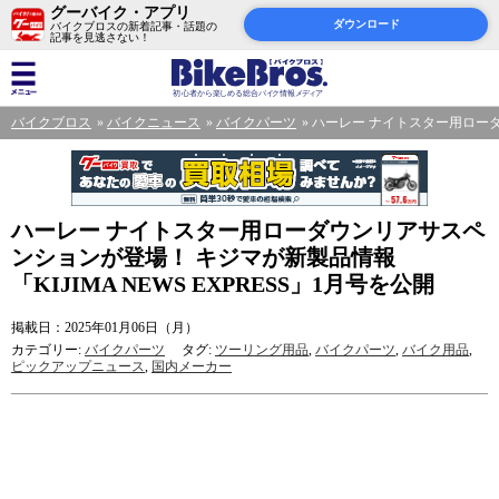
グーバイク・アプリ
ダウンロード
バイクブロスの新着記事・話題の
記事を見逃さない！
バイクブロス
バイクニュース
バイクパーツ
ハーレー ナイトスター用ローダウ
ハーレー ナイトスター用ローダウンリアサスペ
ンションが登場！ キジマが新製品情報
「KIJIMA NEWS EXPRESS」1月号を公開
掲載日：2025年01月06日（月）
カテゴリー:
バイクパーツ
タグ:
ツーリング用品
,
バイクパーツ
,
バイク用品
,
ピックアップニュース
,
国内メーカー