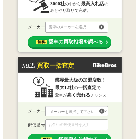
3000社
最高入札店
の中から
の
みとやり取りで完結。
メーカー
愛車のメーカーを選択
愛車の買取相場を調べる
無料
2.
買取一括査定
方法
業界最大級の加盟店数！
最大12社
一括査定
の
で
高く売れる
愛車が
チャンス
メーカー
郵便番号