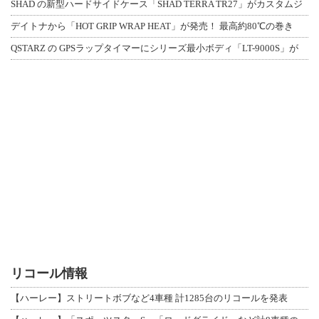
SHAD の新型ハードサイドケース「SHAD TERRA TR27」がカスタムジ
デイトナから「HOT GRIP WRAP HEAT」が発売！ 最高約80℃の巻き
QSTARZ の GPSラップタイマーにシリーズ最小ボディ「LT-9000S」が
リコール情報
【ハーレー】ストリートボブなど4車種 計1285台のリコールを発表