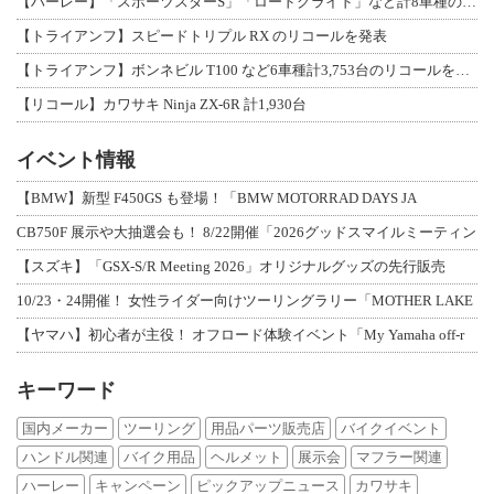
【ハーレー】「スポーツスターS」「ロードグライド」など計8車種のリコールを発表
【トライアンフ】スピードトリプル RX のリコールを発表
【トライアンフ】ボンネビル T100 など6車種計3,753台のリコールを発表
【リコール】カワサキ Ninja ZX-6R 計1,930台
イベント情報
【BMW】新型 F450GS も登場！「BMW MOTORRAD DAYS JA
CB750F 展示や大抽選会も！ 8/22開催「2026グッドスマイルミーティン
【スズキ】「GSX-S/R Meeting 2026」オリジナルグッズの先行販売
10/23・24開催！ 女性ライダー向けツーリングラリー「MOTHER LAKE
【ヤマハ】初心者が主役！ オフロード体験イベント「My Yamaha off-r
キーワード
国内メーカー
ツーリング
用品パーツ販売店
バイクイベント
ハンドル関連
バイク用品
ヘルメット
展示会
マフラー関連
ハーレー
キャンペーン
ピックアップニュース
カワサキ