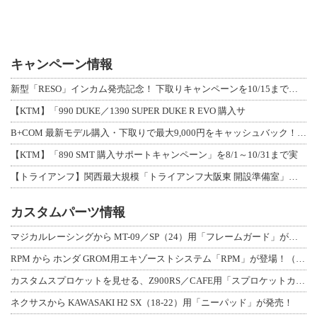
キャンペーン情報
新型「RESO」インカム発売記念！ 下取りキャンペーンを10/15まで延長して開
【KTM】「990 DUKE／1390 SUPER DUKE R EVO 購入サ
B+COM 最新モデル購入・下取りで最大9,000円をキャッシュバック！「B+F
【KTM】「890 SMT 購入サポートキャンペーン」を8/1～10/31まで実
【トライアンフ】関西最大規模「トライアンフ大阪東 開設準備室」がオープン！ 限定
カスタムパーツ情報
マジカルレーシングから MT-09／SP（24）用「フレームガード」が登場！
RPM から ホンダ GROM用エキゾーストシステム「RPM」が登場！（動画あり
カスタムスプロケットを見せる、Z900RS／CAFE用「スプロケットカバーフルキ
ネクサスから KAWASAKI H2 SX（18-22）用「ニーパッド」が発売！