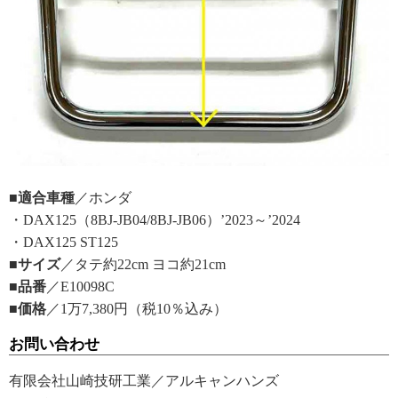
■適合車種
／ホンダ
・DAX125（8BJ-JB04/8BJ-JB06）’2023～’2024
・DAX125 ST125
■サイズ
／タテ約22cm ヨコ約21cm
■品番
／E10098C
■価格
／1万7,380円（税10％込み）
お問い合わせ
有限会社山崎技研工業／アルキャンハンズ