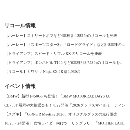
リコール情報
【ハーレー】ストリートボブなど4車種 計1285台のリコールを発表
【ハーレー】「スポーツスターS」「ロードグライド」など計8車種のリコールを発表
【トライアンフ】スピードトリプル RX のリコールを発表
【トライアンフ】ボンネビル T100 など6車種計3,753台のリコールを発表
【リコール】カワサキ Ninja ZX-6R 計1,930台
イベント情報
【BMW】新型 F450GS も登場！「BMW MOTORRAD DAYS JA
CB750F 展示や大抽選会も！ 8/22開催「2026グッドスマイルミーティン
【スズキ】「GSX-S/R Meeting 2026」オリジナルグッズの先行販売
10/23・24開催！ 女性ライダー向けツーリングラリー「MOTHER LAKE