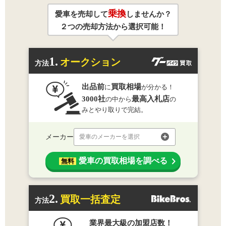
乗換
愛車を売却して
しませんか？
２つの売却方法から選択可能！
1.
オークション
方法
出品前
買取相場
に
が分かる！
3000社
最高入札店
の中から
の
みとやり取りで完結。
メーカー
愛車のメーカーを選択
愛車の買取相場を調べる
無料
2.
買取一括査定
方法
業界最大級の加盟店数！