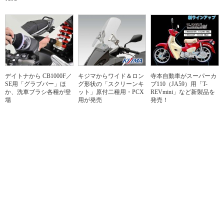
デイトナから CB1000F／
キジマからワイド＆ロン
寺本自動車がスーパーカ
SE用「グラブバー」ほ
グ形状の「スクリーンキ
ブ110（JA59）用「T-
か、洗車ブラシ各種が登
ット」原付二種用・PCX
REVmini」など新製品を
場
用が発売
発売！