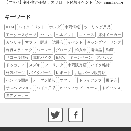
【ヤマハ】初心者が主役！ オフロード体験イベント「My Yamaha off-r
キーワード
KTM
バイクイベント
ホンダ
車両情報
ツーリング用品
モータースポーツ
ヤマハ
ヘルメット
ニュース
海外メーカー
カワサキ
マフラー関連
試乗会
イベント
キャンプツーリング
走行＆ライテク
ハーレー
グローブ
輸入車
電装品
動画
リコール情報
電動バイク
BMW
キャンペーン
アパレル
ドゥカティ
スズキ
ツーリング
車両販売店
バイク雑貨
外装パーツ
バイクパーツ
レポート
用品パーツ販売店
ハンドル関連
オープン情報
マフラー
トライアンフ
展示会
サスペンション
バイク用品
ピックアップニュース
トピックス
国内メーカー