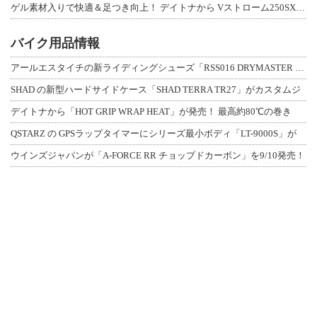
ゲル素材入りで快適＆足つき向上！ デイトナから Vストローム250SX用「快適ロ
バイク用品情報
アールエスタイチの新ライディングシューズ「RSS016 DRYMASTER スト
SHAD の新型ハードサイドケース「SHAD TERRA TR27」がカスタムジ
デイトナから「HOT GRIP WRAP HEAT」が発売！ 最高約80℃の巻き
QSTARZ の GPSラップタイマーにシリーズ最小ボディ「LT-9000S」が
ウインズジャパンが「A-FORCE RR チョップドカーボン」を9/10発売！