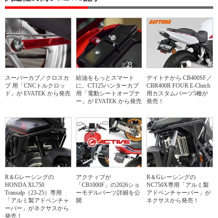
スーパーカブ／クロスカ
給油をもっとスマート
デイトナから CB400SF／
ブ 用「CNCトルクロッ
に。CT125ハンターカブ
CBR400R FOUR E-Clutch
ド」が EVATEK から発売
用「電動シートオープナ
用カスタムパーツ5種が
ー」が EVATEK から発売
発売！
R＆Gレーシングの
アクティブが
R＆Gレーシングの
HONDA XL750
「CB1000F」の2026ショ
NC750X専用「アルミ製
Transalp（23-25）専用
ーモデルパーツ詳細を公
アドベンチャーバー」が
「アルミ製アドベンチャ
開
ネクサスから発売！
ーバー」がネクサスから
発売！