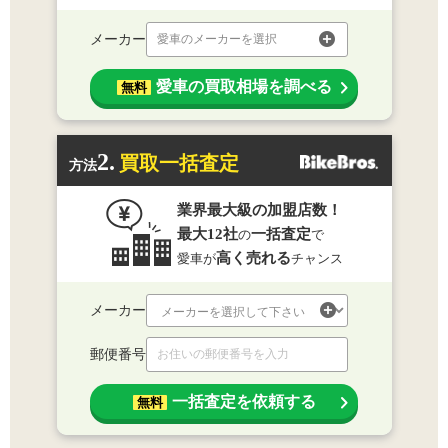
メーカー
愛車のメーカーを選択
愛車の買取相場を調べる
無料
2.
買取一括査定
方法
業界最大級の加盟店数！
最大12社
一括査定
の
で
高く売れる
愛車が
チャンス
メーカー
郵便番号
一括査定を依頼する
無料