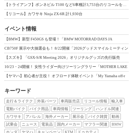
【トライアンフ】ボンネビル T100 など6車種計3,753台のリコールを発表
【リコール】カワサキ Ninja ZX-6R 計1,930台
イベント情報
【BMW】新型 F450GS も登場！「BMW MOTORRAD DAYS JA
CB750F 展示や大抽選会も！ 8/22開催「2026グッドスマイルミーティン
【スズキ】「GSX-S/R Meeting 2026」オリジナルグッズの先行販売
10/23・24開催！ 女性ライダー向けツーリングラリー「MOTHER LAKE
【ヤマハ】初心者が主役！ オフロード体験イベント「My Yamaha off-r
キーワード
走行＆ライテク
外装パーツ
車両販売店
リコール情報
輸入車
電動バイク
バイク用品
車両情報
ツーリング
ハンドル関連
カワサキ
アパレル
海外メーカー
展示会
バイク雑貨
動画
試乗会
ニュース
電装品
国内メーカー
マフラー関連
BMW
ホンダ
ヤマハ
キャンペーン
KTM
ドゥカティ