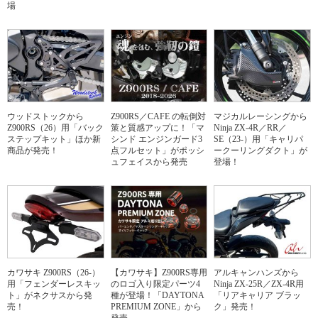
場
ウッドストックから
Z900RS／CAFE の転倒対
マジカルレーシングから
Z900RS（26）用「バック
策と質感アップに！「マ
Ninja ZX-4R／RR／
ステップキット」ほか新
シンド エンジンガード3
SE（23-）用「キャリパ
商品が発売！
点フルセット」がポッシ
ークーリングダクト」が
ュフェイスから発売
登場！
カワサキ Z900RS（26-）
【カワサキ】Z900RS専用
アルキャンハンズから
用「フェンダーレスキッ
のロゴ入り限定パーツ4
Ninja ZX-25R／ZX-4R用
ト」がネクサスから発
種が登場！「DAYTONA
「リアキャリア ブラッ
売！
PREMIUM ZONE」から
ク」発売！
発売