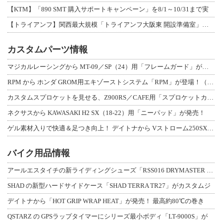
【KTM】「890 SMT 購入サポートキャンペーン」を8/1～10/31まで実
【トライアンフ】関西最大規模「トライアンフ大阪東 開設準備室」がオープン！ 限定
カスタムパーツ情報
マジカルレーシングから MT-09／SP（24）用「フレームガード」が登場！
RPM から ホンダ GROM用エキゾーストシステム「RPM」が登場！（動画あり
カスタムスプロケットを見せる、Z900RS／CAFE用「スプロケットカバーフルキ
ネクサスから KAWASAKI H2 SX（18-22）用「ニーパッド」が発売！
ゲル素材入りで快適＆足つき向上！ デイトナから Vストローム250SX用「快適ロ
バイク用品情報
アールエスタイチの新ライディングシューズ「RSS016 DRYMASTER スト
SHAD の新型ハードサイドケース「SHAD TERRA TR27」がカスタムジ
デイトナから「HOT GRIP WRAP HEAT」が発売！ 最高約80℃の巻き
QSTARZ の GPSラップタイマーにシリーズ最小ボディ「LT-9000S」が