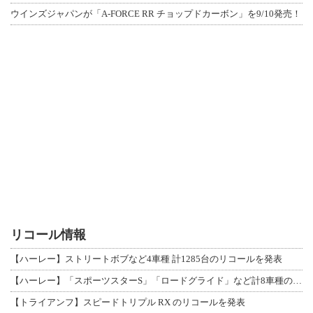
ウインズジャパンが「A-FORCE RR チョップドカーボン」を9/10発売！
リコール情報
【ハーレー】ストリートボブなど4車種 計1285台のリコールを発表
【ハーレー】「スポーツスターS」「ロードグライド」など計8車種のリコールを発表
【トライアンフ】スピードトリプル RX のリコールを発表