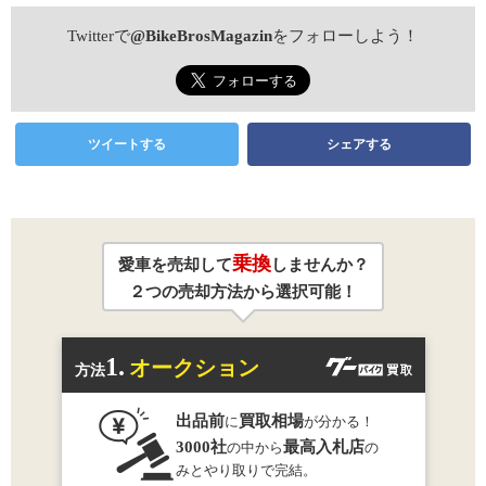
Twitterで
@BikeBrosMagazin
をフォローしよう！
ツイートする
シェアする
乗換
愛車を売却して
しませんか？
２つの売却方法から選択可能！
1.
オークション
方法
出品前
買取相場
に
が分かる！
3000社
最高入札店
の中から
の
みとやり取りで完結。