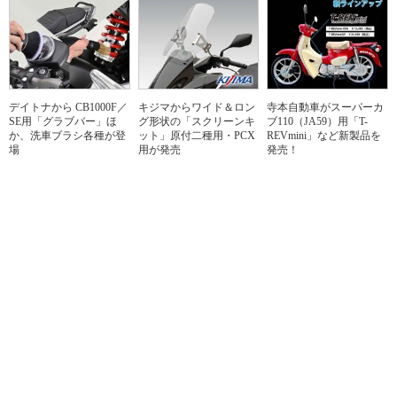
デイトナから CB1000F／
キジマからワイド＆ロン
寺本自動車がスーパーカ
SE用「グラブバー」ほ
グ形状の「スクリーンキ
ブ110（JA59）用「T-
か、洗車ブラシ各種が登
ット」原付二種用・PCX
REVmini」など新製品を
場
用が発売
発売！