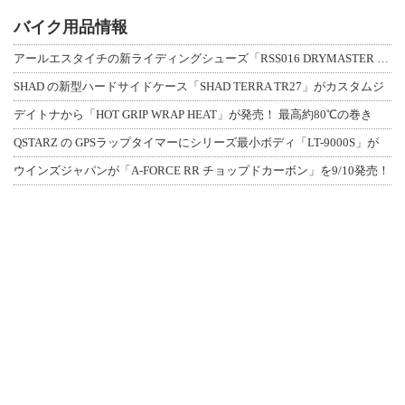
バイク用品情報
アールエスタイチの新ライディングシューズ「RSS016 DRYMASTER スト
SHAD の新型ハードサイドケース「SHAD TERRA TR27」がカスタムジ
デイトナから「HOT GRIP WRAP HEAT」が発売！ 最高約80℃の巻き
QSTARZ の GPSラップタイマーにシリーズ最小ボディ「LT-9000S」が
ウインズジャパンが「A-FORCE RR チョップドカーボン」を9/10発売！