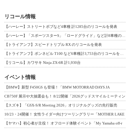
リコール情報
【ハーレー】ストリートボブなど4車種 計1285台のリコールを発表
【ハーレー】「スポーツスターS」「ロードグライド」など計8車種のリコールを発表
【トライアンフ】スピードトリプル RX のリコールを発表
【トライアンフ】ボンネビル T100 など6車種計3,753台のリコールを発表
【リコール】カワサキ Ninja ZX-6R 計1,930台
イベント情報
【BMW】新型 F450GS も登場！「BMW MOTORRAD DAYS JA
CB750F 展示や大抽選会も！ 8/22開催「2026グッドスマイルミーティン
【スズキ】「GSX-S/R Meeting 2026」オリジナルグッズの先行販売
10/23・24開催！ 女性ライダー向けツーリングラリー「MOTHER LAKE
【ヤマハ】初心者が主役！ オフロード体験イベント「My Yamaha off-r