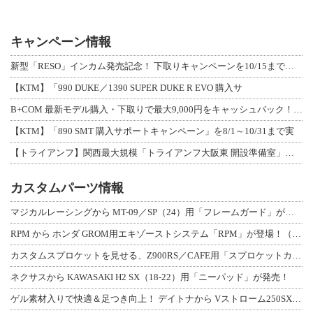
キャンペーン情報
新型「RESO」インカム発売記念！ 下取りキャンペーンを10/15まで延長して開
【KTM】「990 DUKE／1390 SUPER DUKE R EVO 購入サ
B+COM 最新モデル購入・下取りで最大9,000円をキャッシュバック！「B+F
【KTM】「890 SMT 購入サポートキャンペーン」を8/1～10/31まで実
【トライアンフ】関西最大規模「トライアンフ大阪東 開設準備室」がオープン！ 限定
カスタムパーツ情報
マジカルレーシングから MT-09／SP（24）用「フレームガード」が登場！
RPM から ホンダ GROM用エキゾーストシステム「RPM」が登場！（動画あり
カスタムスプロケットを見せる、Z900RS／CAFE用「スプロケットカバーフルキ
ネクサスから KAWASAKI H2 SX（18-22）用「ニーパッド」が発売！
ゲル素材入りで快適＆足つき向上！ デイトナから Vストローム250SX用「快適ロ