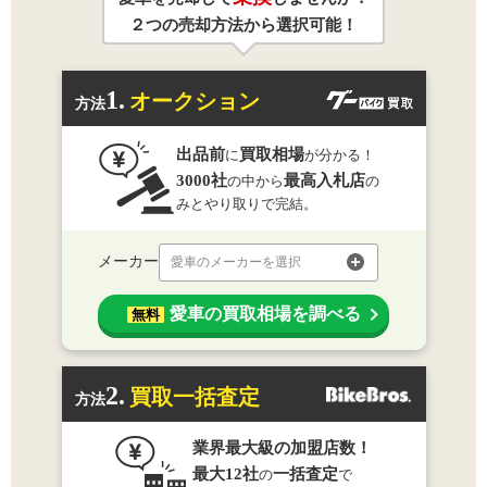
２つの売却方法から選択可能！
1.
オークション
方法
出品前
買取相場
に
が分かる！
3000社
最高入札店
の中から
の
みとやり取りで完結。
メーカー
愛車のメーカーを選択
愛車の買取相場を調べる
無料
2.
買取一括査定
方法
業界最大級の加盟店数！
最大12社
一括査定
の
で