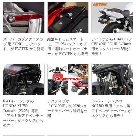
スーパーカブ／クロスカ
給油をもっとスマート
デイトナから CB400SF／
ブ 用「CNCトルクロッ
に。CT125ハンターカブ
CBR400R FOUR E-Clutch
ド」が EVATEK から発売
用「電動シートオープナ
用カスタムパーツ5種が
ー」が EVATEK から発売
発売！
R＆Gレーシングの
アクティブが
R＆Gレーシングの
HONDA XL750
「CB1000F」の2026ショ
NC750X専用「アルミ製
Transalp（23-25）専用
ーモデルパーツ詳細を公
アドベンチャーバー」が
「アルミ製アドベンチャ
開
ネクサスから発売！
ーバー」がネクサスから
発売！