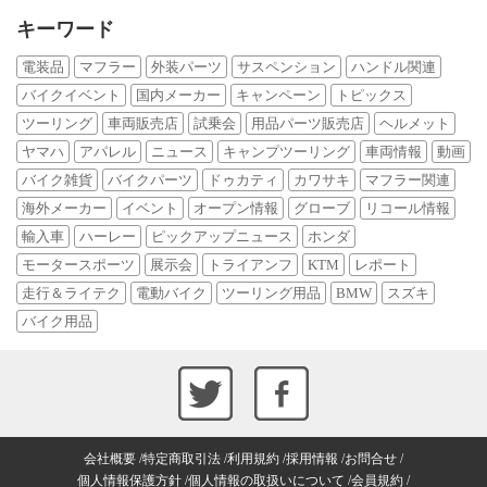
キーワード
電装品
マフラー
外装パーツ
サスペンション
ハンドル関連
バイクイベント
国内メーカー
キャンペーン
トピックス
ツーリング
車両販売店
試乗会
用品パーツ販売店
ヘルメット
ヤマハ
アパレル
ニュース
キャンプツーリング
車両情報
動画
バイク雑貨
バイクパーツ
ドゥカティ
カワサキ
マフラー関連
海外メーカー
イベント
オープン情報
グローブ
リコール情報
輸入車
ハーレー
ピックアップニュース
ホンダ
モータースポーツ
展示会
トライアンフ
KTM
レポート
走行＆ライテク
電動バイク
ツーリング用品
BMW
スズキ
バイク用品
会社概要
特定商取引法
利用規約
採用情報
お問合せ
個人情報保護方針
個人情報の取扱いについて
会員規約