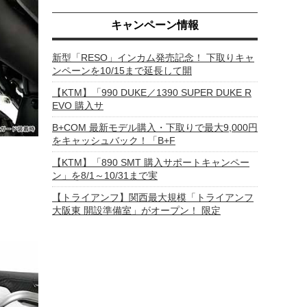
キャンペーン情報
新型「RESO」インカム発売記念！ 下取りキャ
ンペーンを10/15まで延長して開
【KTM】「990 DUKE／1390 SUPER DUKE R
EVO 購入サ
B+COM 最新モデル購入・下取りで最大9,000円
をキャッシュバック！「B+F
【KTM】「890 SMT 購入サポートキャンペー
ン」を8/1～10/31まで実
【トライアンフ】関西最大規模「トライアンフ
大阪東 開設準備室」がオープン！ 限定