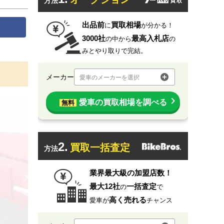
方法
出品前
買取相場
に
が分かる！
3000社
最高入札店
の中から
の
みとやり取りで完結。
メーカー
愛車のメーカーを選択
愛車の買取相場を調べる
無料
2.
買取一括査定
方法
業界最大級の加盟店数！
最大12社
一括査定
の
で
高く売れる
愛車が
チャンス