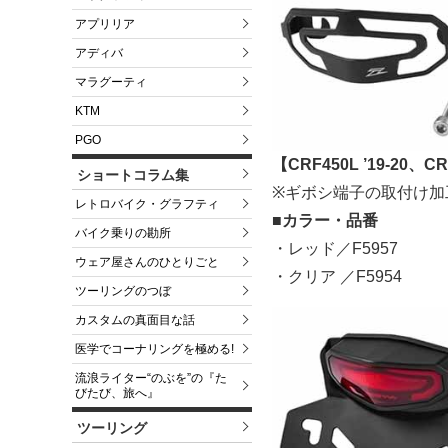
アプリリア
アディバ
マラグーティ
KTM
PGO
【CRF450L ’19-20、CR
ショートコラム集
※ギボシ端子の取付け加
レトロバイク・グラフティ
■カラー・品番
バイク乗りの勘所
・レッド／F5957
ウェア屋さんのひとりごと
・クリア ／F5954
ツーリングのつぼ
カスタムの真面目な話
医学でコーナリングを極める!
流浪ライター“のぶを”の『た
びたび、旅へ』
ツーリング