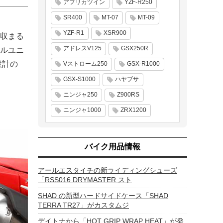
アフリカツイン
YZF-R250
SR400
MT-07
MT-09
YZF-R1
XSR900
収まる
アドレスV125
GSX250R
ルユニ
設計の
Vストローム250
GSX-R1000
GSX-S1000
ハヤブサ
ニンジャ250
Z900RS
ニンジャ1000
ZRX1200
バイク用品情報
アールエスタイチの新ライディングシューズ
「RSS016 DRYMASTER スト
SHAD の新型ハードサイドケース「SHAD
TERRA TR27」がカスタムジ
デイトナから「HOT GRIP WRAP HEAT」が発