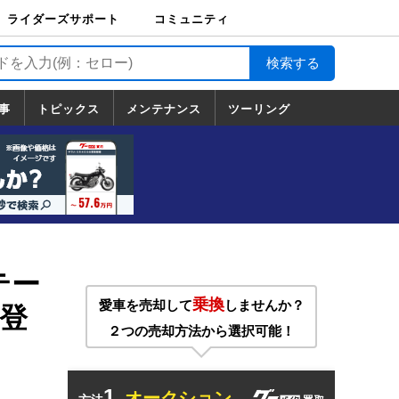
ライダーズサポート
コミュニティ
ライダーズサポート
バイク輸送
バイクガレージライ
バイク車両保険
ロードサービス
バイク試乗
コミュニティ
日記
ツーリング
カスタム
TOP
フ
TOP
事
トピックス
メンテナンス
ツーリング
トピックス
ホンダ
ヤマハ
スズキ
カワサキ
ハーレーダ
BMW
ドゥカティ
トライアン
メンテナンス
基本整備
部位別メンテ
工具の使い方
ツール100選
メンテのうん
一覧
ビッドソン
フ
一覧
ちく
テー
乗換
愛車を売却して
しませんか？
登
２つの売却方法から選択可能！
1.
オークション