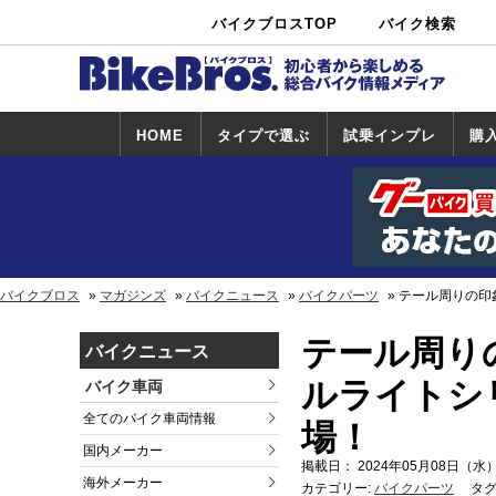
バイクブロスTOP
バイク検索
中古バイ
カタログ検
ショップ検
ク・新車検
索
索
索
HOME
タイプで選ぶ
試乗インプレ
購
スポーツ＆ネ
原付＆ミニバ
アメリカン＆
ビッグスクー
オフロード
試乗インプレ
ホンダ
ヤマハ
スズキ
カワサキ
ハーレー
BMW
トライアンフ
ドゥカティ
購
ホ
ヤ
ス
カ
イキッド
イク
クルーザー
ター
一覧
一
バイクブロス
マガジンズ
バイクニュース
バイクパーツ
テール周りの印
テール周りの
バイクニュース
ルライトシ
バイク車両
全てのバイク車両情報
場！
国内メーカー
掲載日： 2024年05月08日（水）
海外メーカー
カテゴリー:
バイクパーツ
タグ