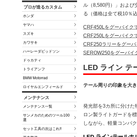
ル（8,580円）」およ
プロが造るカスタム
る（価格は全て税10％
ホンダ
ヤマハ
CRF450Lをグーバイ
スズキ
CRF250Lをグーバイ
カワサキ
CRF250ラリーをグー
ハーレーダビッドソン
SEROW250をグーバ
ドゥカティ
LED ライン 
トライアンフ
BMW Motorrad
テール周りの印象を大き
ロイヤルエンフィールド
メンテナンス
発光部を3カ所に分けた
メンテナンス一覧
ロン製ライトガードを標
サンメカのためのツール100
選
しながら、軽量コンパク
セット工具の次はこれ!!
LED ラインテール