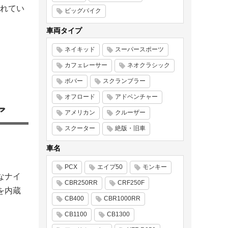
されてい
ビッグバイク
車両タイプ
ネイキッド
スーパースポーツ
カフェレーサー
ネオクラシック
ボバー
スクランブラー
オフロード
アドベンチャー
ア
アメリカン
クルーザー
スクーター
絶版・旧車
車名
PCX
エイプ50
モンキー
なナイ
CBR250RR
CRF250F
を内蔵
CB400
CBR1000RR
CB1100
CB1300