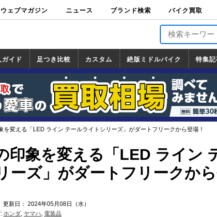
ウェブマガジン
ニュース
ブランド検索
バイク買取
バイクブロス・
原付＆ミニバイ
スポーツ＆ネイ
アメリカン＆ツ
ビッグスクータ
オフロード
バージンハーレ
バージンBMW
バージンドゥカ
バージントライ
ニュース
車両情報
イベント
キャンペ
トピック
バイク用
バイクパ
書籍・
サポート
お知らせ
ブランドを検
ブランドボイ
バイク買取
マガジンズ
ク
キッド
アラー
ー
ー
ティ
アンフ
TOP
ーン
ス
品
ーツ
DVD
索
ス
入ガイド
足つき比較
カスタム
絶版ミドルバイク
特集記
入ガイド
ンダ
マハ
ズキ
ワサキ
カスタム
ホンダ
ヤマハ
スズキ
カワサキ
道の駅調査隊
ツーリング情報局
日本の道50選
国道めぐり
林道ツーリング
絶版ミドルバイク
ホンダ
ヤマハ
スズキ
カワサキ
覧
一覧
一覧
象を変える「LED ライン テールライトシリーズ」がダートフリークから登場！
印象を変える「LED ライン 
リーズ」がダートフリークから
 更新日： 2024年05月08日（水）
:
ホンダ
,
ヤマハ
,
電装品