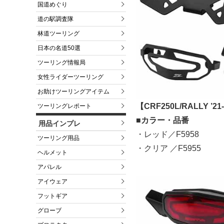
国道めぐり
道の駅調査隊
林道ツーリング
日本の名道50選
ツーリング情報局
女性ライダーツーリング
お助けツーリングアイテム
【CRF250L/RALLY ’2
ツーリングレポート
■カラー・品番
用品インプレ
・レッド／F5958
ツーリング用品
・クリア ／F5955
ヘルメット
アパレル
アイウェア
フットギア
グローブ