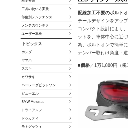
基本整備
工具の使い方実践
配線加工不要のボルトオ
部位別メンテナンス
テールデザインをアップ
メンテのウンチク
コンパクト設計により、
ユーザー車検
ットを、車体中心に近づ
トピックス
為、ボルトオンで簡単に
ホンダ
ナンバー取付け角度：道
ヤマハ
■価格
／1万1,880円（
スズキ
カワサキ
ハーレーダビッドソン
ビューエル
BMW Motorrad
トライアンフ
ドゥカティ
モトグッツィ