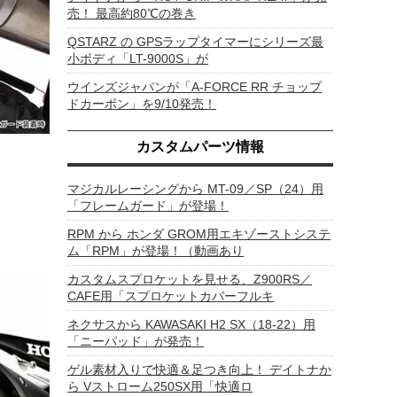
売！ 最高約80℃の巻き
QSTARZ の GPSラップタイマーにシリーズ最
小ボディ「LT-9000S」が
ウインズジャパンが「A-FORCE RR チョップ
ドカーボン」を9/10発売！
カスタムパーツ情報
マジカルレーシングから MT-09／SP（24）用
「フレームガード」が登場！
RPM から ホンダ GROM用エキゾーストシステ
ム「RPM」が登場！（動画あり
カスタムスプロケットを見せる、Z900RS／
CAFE用「スプロケットカバーフルキ
ネクサスから KAWASAKI H2 SX（18-22）用
「ニーパッド」が発売！
ゲル素材入りで快適＆足つき向上！ デイトナか
ら Vストローム250SX用「快適ロ