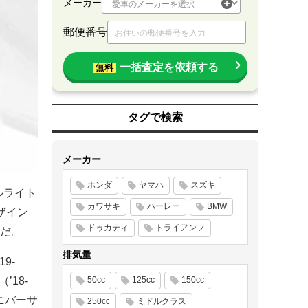
メーカー
郵便番号
一括査定を依頼する
無料
タグで検索
メーカー
ホンダ
ヤマハ
スズキ
ルライト
カワサキ
ハーレー
BMW
ザイン
ドゥカティ
トライアンフ
だ。
排気量
19-
（’18-
50cc
125cc
150cc
ニバーサ
250cc
ミドルクラス