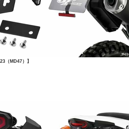
1-23（MD47）】