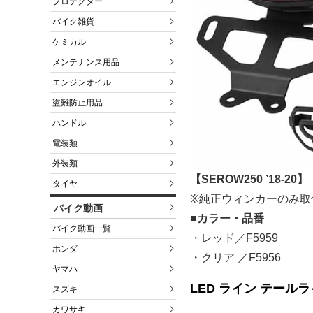
プロテクター
バイク雑貨
ケミカル
メンテナンス用品
エンジンオイル
盗難防止用品
ハンドル
電装類
外装類
【SEROW250 ’18-20】
タイヤ
※純正ウィンカーのみ取
バイク動画
■カラー・品番
バイク動画一覧
・レッド／F5959
ホンダ
・クリア ／F5956
ヤマハ
LED ライン テール
スズキ
カワサキ