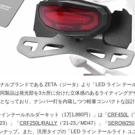
ルブランドである ZETA（ジータ）より「LED ライン テー
同製品は発光部を3カ所に分けた立体感のあるライティングデ
となっており、ナンバー灯を内蔵しつつ軽量コンパクトな設計
ラインテールホルダーキット（1万1,880円）」は「
CRF450L
（’
-23）」「
CRF250L
/
RALLY
（’21-23／MD47）」「
SEROW250
ンナップ。また、汎用タイプの「LED ライン テールライト ユ