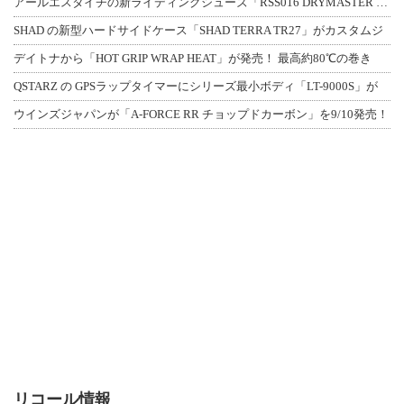
アールエスタイチの新ライディングシューズ「RSS016 DRYMASTER スト
SHAD の新型ハードサイドケース「SHAD TERRA TR27」がカスタムジ
デイトナから「HOT GRIP WRAP HEAT」が発売！ 最高約80℃の巻き
QSTARZ の GPSラップタイマーにシリーズ最小ボディ「LT-9000S」が
ウインズジャパンが「A-FORCE RR チョップドカーボン」を9/10発売！
リコール情報