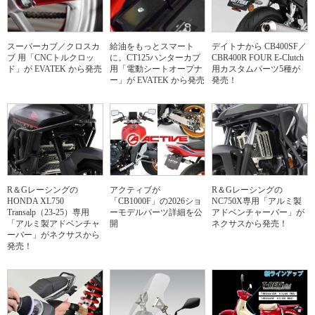
スーパーカブ／クロスカ
給油をもっとスマート
デイトナから CB400SF／
ブ 用「CNCトルクロッ
に。CT125ハンターカブ
CBR400R FOUR E-Clutch
ド」が EVATEK から発売
用「電動シートオープナ
用カスタムパーツ5種が
ー」が EVATEK から発売
発売！
R＆Gレーシングの
アクティブが
R＆Gレーシングの
HONDA XL750
「CB1000F」の2026ショ
NC750X専用「アルミ製
Transalp（23-25）専用
ーモデルパーツ詳細を公
アドベンチャーバー」が
「アルミ製アドベンチャ
開
ネクサスから発売！
ーバー」がネクサスから
発売！