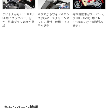
デイトナから CB1000F／
キジマからワイド＆ロン
寺本自動車がスーパーカ
SE用「グラブバー」ほ
グ形状の「スクリーンキ
ブ110（JA59）用「T-
か、洗車ブラシ各種が登
ット」原付二種用・PCX
REVmini」など新製品を
場
用が発売
発売！
キャンペーン情報