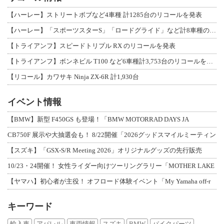
【ハーレー】ストリートボブなど4車種 計1285台のリコールを発表
【ハーレー】「スポーツスターS」「ロードグライド」など計8車種のリコールを発表
【トライアンフ】スピードトリプル RX のリコールを発表
【トライアンフ】ボンネビル T100 など6車種計3,753台のリコールを発表
【リコール】カワサキ Ninja ZX-6R 計1,930台
イベント情報
【BMW】新型 F450GS も登場！「BMW MOTORRAD DAYS JA
CB750F 展示や大抽選会も！ 8/22開催「2026グッドスマイルミーティン
【スズキ】「GSX-S/R Meeting 2026」オリジナルグッズの先行販売
10/23・24開催！ 女性ライダー向けツーリングラリー「MOTHER LAKE
【ヤマハ】初心者が主役！ オフロード体験イベント「My Yamaha off-r
キーワード
輸入車
アパレル
車両情報
スズキ
BMW
バイクパーツ