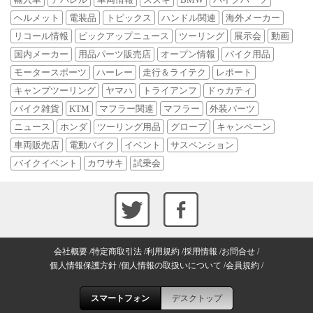
ヘルメット
電装品
トピックス
ハンドル関連
海外メーカー
リコール情報
ピックアップニュース
ツーリング
展示会
動画
国内メーカー
用品パーツ販売店
オープン情報
バイク用品
モータースポーツ
ハーレー
走行＆ライテク
レポート
キャンプツーリング
ヤマハ
トライアンフ
ドゥカティ
バイク雑貨
KTM
マフラー関連
マフラー
外装パーツ
ニュース
ホンダ
ツーリング用品
グローブ
キャンペーン
車両販売店
電動バイク
イベント
サスペンション
バイクイベント
カワサキ
試乗会
会社概要
特定商取引法
利用規約
採用情報
お問合せ
個人情報保護方針
個人情報の取扱いについて
会員規約
スマートフォン
デスクトップ