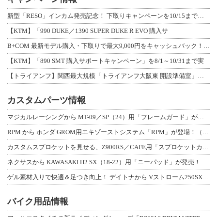
新型「RESO」インカム発売記念！ 下取りキャンペーンを10/15まで延長して開
【KTM】「990 DUKE／1390 SUPER DUKE R EVO 購入サ
B+COM 最新モデル購入・下取りで最大9,000円をキャッシュバック！「B+F
【KTM】「890 SMT 購入サポートキャンペーン」を8/1～10/31まで実
【トライアンフ】関西最大規模「トライアンフ大阪東 開設準備室」がオープン！ 限定
カスタムパーツ情報
マジカルレーシングから MT-09／SP（24）用「フレームガード」が登場！
RPM から ホンダ GROM用エキゾーストシステム「RPM」が登場！（動画あり
カスタムスプロケットを見せる、Z900RS／CAFE用「スプロケットカバーフルキ
ネクサスから KAWASAKI H2 SX（18-22）用「ニーパッド」が発売！
ゲル素材入りで快適＆足つき向上！ デイトナから Vストローム250SX用「快適ロ
バイク用品情報