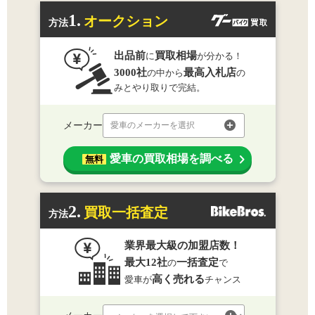
1.
オークション
方法
出品前
買取相場
に
が分かる！
3000社
最高入札店
の中から
の
みとやり取りで完結。
メーカー
愛車のメーカーを選択
愛車の買取相場を調べる
無料
2.
買取一括査定
方法
業界最大級の加盟店数！
最大12社
一括査定
の
で
高く売れる
愛車が
チャンス