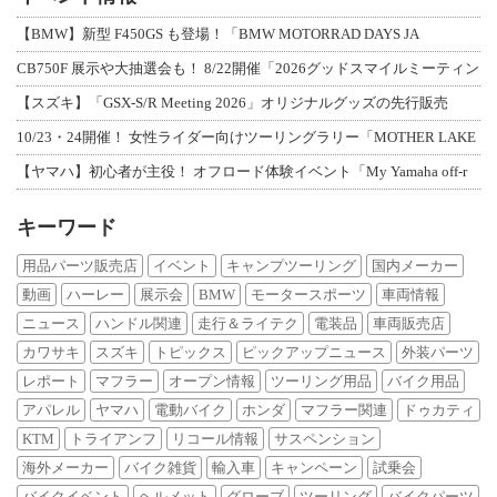
【BMW】新型 F450GS も登場！「BMW MOTORRAD DAYS JA
CB750F 展示や大抽選会も！ 8/22開催「2026グッドスマイルミーティン
【スズキ】「GSX-S/R Meeting 2026」オリジナルグッズの先行販売
10/23・24開催！ 女性ライダー向けツーリングラリー「MOTHER LAKE
【ヤマハ】初心者が主役！ オフロード体験イベント「My Yamaha off-r
キーワード
用品パーツ販売店
イベント
キャンプツーリング
国内メーカー
動画
ハーレー
展示会
BMW
モータースポーツ
車両情報
ニュース
ハンドル関連
走行＆ライテク
電装品
車両販売店
カワサキ
スズキ
トピックス
ピックアップニュース
外装パーツ
レポート
マフラー
オープン情報
ツーリング用品
バイク用品
アパレル
ヤマハ
電動バイク
ホンダ
マフラー関連
ドゥカティ
KTM
トライアンフ
リコール情報
サスペンション
海外メーカー
バイク雑貨
輸入車
キャンペーン
試乗会
バイクイベント
ヘルメット
グローブ
ツーリング
バイクパーツ