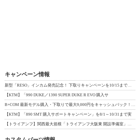
キャンペーン情報
新型「RESO」インカム発売記念！ 下取りキャンペーンを10/15まで延長して開
【KTM】「990 DUKE／1390 SUPER DUKE R EVO 購入サ
B+COM 最新モデル購入・下取りで最大9,000円をキャッシュバック！「B+F
【KTM】「890 SMT 購入サポートキャンペーン」を8/1～10/31まで実
【トライアンフ】関西最大規模「トライアンフ大阪東 開設準備室」がオープン！ 限定
カスタムパーツ情報