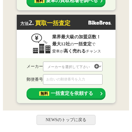
愛車の買取相場を調べる
無料
2.
買取一括査定
方法
業界最大級の加盟店数！
最大12社
一括査定
の
で
高く売れる
愛車が
チャンス
メーカー
郵便番号
一括査定を依頼する
無料
NEWSのトップに戻る