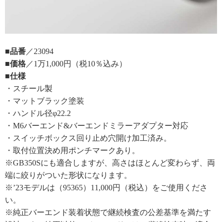
■品番
／23094
■価格
／1万1,000円（税10％込み）
■仕様
・スチール製
・マットブラック塗装
・ハンドル径φ22.2
・M6バーエンド&バーエンドミラーアダプター対応
・スイッチボックス回り止め穴開け加工済み。
・取付位置決め用ポンチマークあり。
※GB350Sにも適合しますが、高さはほとんど変わらず、両
端に絞りがついた形状になります。
※’23モデルは（95365）11,000円（税込）をご使用くださ
い。
※純正バーエンド装着状態で継続検査の公差基準を満たす