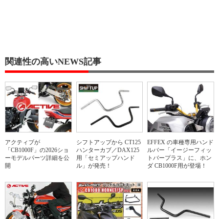
関連性の高いNEWS記事
アクティブが
シフトアップから CT125
EFFEX の車種専用ハンド
「CB1000F」の2026ショ
ハンターカブ／DAX125
ルバー「イージーフィッ
ーモデルパーツ詳細を公
用「セミアップハンド
トバープラス」に、ホン
開
ル」が発売！
ダ CB1000F用が登場！