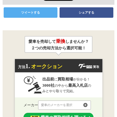
ツイートする
シェアする
乗換
愛車を売却して
しませんか？
２つの売却方法から選択可能！
1.
オークション
方法
出品前
買取相場
に
が分かる！
3000社
最高入札店
の中から
の
みとやり取りで完結。
メーカー
愛車のメーカーを選択