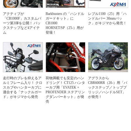
アクティブが
Barkbusters の「ハンドル
レブル1100（25）用「ハ
「CB1000F」カスタムパ
ガードキット」に
ンドルバー 30mmバッ
ーツ第3弾を公開！ バッ
CB1000
ク」がキジマから発売！
クステップなど4アイテ
HORNET/SP（25-）用が
ム
登場！
走行時のブレを抑えるア
荷物満載でも安定のハン
アグラスから
ルミフレーム入り！ クロ
ドリング！ CT125 ハンタ
CBR600RR（20-）用「バ
スカブやハンターカブに
ーカブ用「EVATEK ×
ックステップ／トップブ
適合する「ナックルガー
PROFENDER ステアリン
リッジ／ハンドルSET」
ド」がキジマから発売
グダンパーキット」が発
が発売！
売