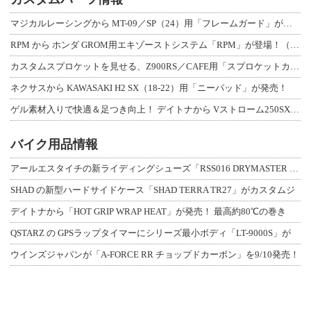
マジカルレーシングから MT-09／SP（24）用「フレームガード」が登場！
RPM から ホンダ GROM用エキゾーストシステム「RPM」が登場！（動画あり
カスタムスプロケットを見せる、Z900RS／CAFE用「スプロケットカバーフルキ
ネクサスから KAWASAKI H2 SX（18-22）用「ニーパッド」が発売！
ゲル素材入りで快適＆足つき向上！ デイトナから Vストローム250SX用「快適ロ
バイク用品情報
アールエスタイチの新ライディングシューズ「RSS016 DRYMASTER スト
SHAD の新型ハードサイドケース「SHAD TERRA TR27」がカスタムジ
デイトナから「HOT GRIP WRAP HEAT」が発売！ 最高約80℃の巻き
QSTARZ の GPSラップタイマーにシリーズ最小ボディ「LT-9000S」が
ウインズジャパンが「A-FORCE RR チョップドカーボン」を9/10発売！