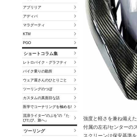
アプリリア
アディバ
マラグーティ
KTM
PGO
ショートコラム集
レトロバイク・グラフティ
バイク乗りの勘所
ウェア屋さんのひとりごと
ツーリングのつぼ
カスタムの真面目な話
医学でコーナリングを極める!
流浪ライター“のぶを”の『た
強度と軽さを兼ね備えた
びたび、旅へ』
付属の左右/センターの
ツーリング
スクリーンは保安基準を