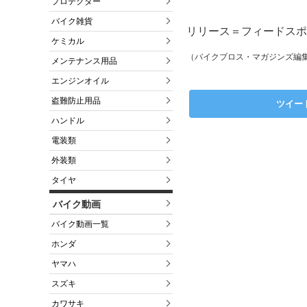
プロテクター
バイク雑貨
リリース＝フィードスポー
ケミカル
（バイクブロス・マガジンズ編
メンテナンス用品
エンジンオイル
盗難防止用品
ツイー
ハンドル
電装類
外装類
タイヤ
バイク動画
バイク動画一覧
ホンダ
ヤマハ
スズキ
カワサキ