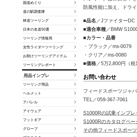
国道めぐり
防風性能に加え、ドライ
道の駅調査隊
■品名
／JファイターD
林道ツーリング
■適合車種
／BMW S100
日本の名道50選
■カラー・品番
ツーリング情報局
・ブラック／ms-0079
女性ライダーツーリング
・クリア／ms-0080
お助けツーリングアイテム
■価格
／5万2,800円（
ツーリングレポート
用品インプレ
お問い合わせ
ツーリング用品
フィードスポーツジャパ
ヘルメット
TEL／059-367-7061
アパレル
アイウェア
S1000Rの試乗インプ
フットギア
S1000Rのカタログペ
グローブ
その他フィードスポーツ