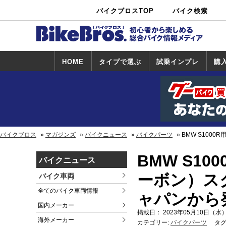
バイクブロスTOP
バイク検索
中古バイ
カタログ検
ショップ検
ク・新車検
索
索
索
HOME
タイプで選ぶ
試乗インプレ
購
スポーツ＆ネ
原付＆ミニバ
アメリカン＆
ビッグスクー
オフロード
試乗インプレ
ホンダ
ヤマハ
スズキ
カワサキ
ハーレー
BMW
トライアンフ
ドゥカティ
購
ホ
ヤ
ス
カ
イキッド
イク
クルーザー
ター
一覧
一
バイクブロス
マガジンズ
バイクニュース
バイクパーツ
BMW S100
BMW S1
バイクニュース
ーボン）ス
バイク車両
全てのバイク車両情報
ャパンから
国内メーカー
掲載日： 2023年05月10日（水）
海外メーカー
カテゴリー:
バイクパーツ
タグ