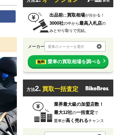
方法
出品前
買取相場
に
が分かる！
3000社
最高入札店
の中から
の
みとやり取りで完結。
メーカー
愛車のメーカーを選択
愛車の買取相場を調べる
無料
2.
買取一括査定
方法
業界最大級の加盟店数！
最大12社
一括査定
の
で
高く売れる
愛車が
チャンス