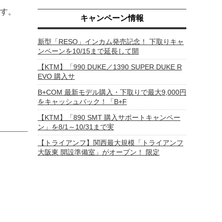
す。
キャンペーン情報
新型「RESO」インカム発売記念！ 下取りキャ
ンペーンを10/15まで延長して開
【KTM】「990 DUKE／1390 SUPER DUKE R
EVO 購入サ
B+COM 最新モデル購入・下取りで最大9,000円
をキャッシュバック！「B+F
【KTM】「890 SMT 購入サポートキャンペー
ン」を8/1～10/31まで実
【トライアンフ】関西最大規模「トライアンフ
大阪東 開設準備室」がオープン！ 限定