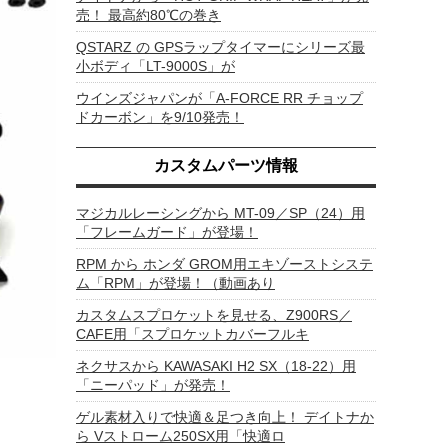
売！ 最高約80℃の巻き
QSTARZ の GPSラップタイマーにシリーズ最
小ボディ「LT-9000S」が
ウインズジャパンが「A-FORCE RR チョップ
ドカーボン」を9/10発売！
カスタムパーツ情報
マジカルレーシングから MT-09／SP（24）用
「フレームガード」が登場！
RPM から ホンダ GROM用エキゾーストシステ
ム「RPM」が登場！（動画あり
カスタムスプロケットを見せる、Z900RS／
CAFE用「スプロケットカバーフルキ
ネクサスから KAWASAKI H2 SX（18-22）用
「ニーパッド」が発売！
ゲル素材入りで快適＆足つき向上！ デイトナか
ら Vストローム250SX用「快適ロ