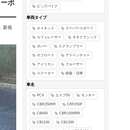
カーボ
ビッグバイク
車両タイプ
」新発
ネイキッド
スーパースポーツ
カフェレーサー
ネオクラシック
ボバー
スクランブラー
オフロード
アドベンチャー
アメリカン
クルーザー
スクーター
絶版・旧車
車名
PCX
エイプ50
モンキー
CBR250RR
CRF250F
CB400
CBR1000RR
CB1100
CB1300