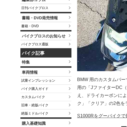
日刊バイクブロス
書籍・DVD発売情報
書籍・DVD
バイクブロスのお知らせ
バイクブロス通販
バイク記事
特集
車両情報
BMW 用のカスタムパ
試乗インプレッション
用の「JファイターDC
バイク購入ガイド
え、ドライカーボンによ
カスタムバイク
ク」「クリア」の2色をラ
旧車・絶版バイク
絶版ミドルバイク
S1000Rをグーバイク
購入基礎知識