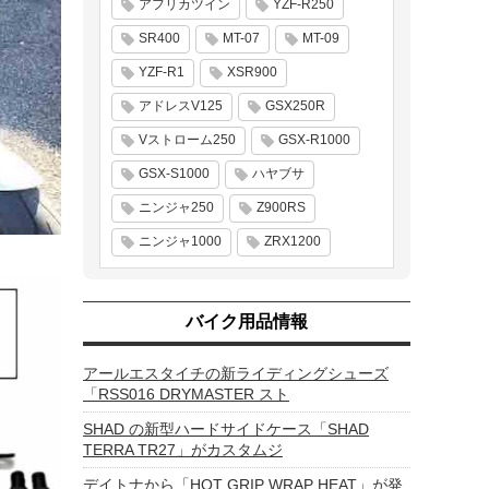
アフリカツイン
YZF-R250
SR400
MT-07
MT-09
YZF-R1
XSR900
アドレスV125
GSX250R
Vストローム250
GSX-R1000
GSX-S1000
ハヤブサ
ニンジャ250
Z900RS
ニンジャ1000
ZRX1200
バイク用品情報
アールエスタイチの新ライディングシューズ
「RSS016 DRYMASTER スト
SHAD の新型ハードサイドケース「SHAD
TERRA TR27」がカスタムジ
デイトナから「HOT GRIP WRAP HEAT」が発