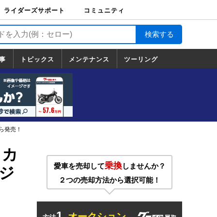
ライダーズサポート
コミュニティ
ライダーズサポート
バイク輸送
バイクガレージライ
バイク車両保険
ロードサービス
バイク試乗
コミュニティ
日記
ツーリング
カスタム
TOP
フ
TOP
事
トピックス
メンテナンス
ツーリング
トピックス
ホンダ
ヤマハ
スズキ
カワサキ
ハーレーダ
BMW
ドゥカティ
トライアン
メンテナンス
基本整備
部位別メンテ
工具の使い方
ツール100選
メンテのうん
一覧
ビッドソン
フ
一覧
ちく
から発売！
イカ
乗換
愛車を売却して
しませんか？
ジ
２つの売却方法から選択可能！
1.
オークション