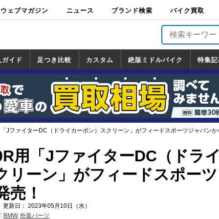
ウェブマガジン
ニュース
ブランド検索
バイク買取
バイクブロス・
原付＆ミニバイ
スポーツ＆ネイ
アメリカン＆ツ
ビッグスクータ
オフロード
バージンハーレ
バージンBMW
バージンドゥカ
バージントライ
ニュース
車両情報
イベント
キャンペ
トピック
バイク用
バイクパ
書籍・
サポート
お知らせ
ブランドを検
ブランドボイ
バイク買取
マガジンズ
ク
キッド
アラー
ー
ー
ティ
アンフ
TOP
ーン
ス
品
ーツ
DVD
索
ス
入ガイド
足つき比較
カスタム
絶版ミドルバイク
特集記
入ガイド
ンダ
マハ
ズキ
ワサキ
カスタム
ホンダ
ヤマハ
スズキ
カワサキ
道の駅調査隊
ツーリング情報局
日本の道50選
国道めぐり
林道ツーリング
絶版ミドルバイク
ホンダ
ヤマハ
スズキ
カワサキ
覧
一覧
一覧
0R用「JファイターDC（ドライカーボン）スクリーン」がフィードスポーツジャパン
000R用「JファイターDC（ドラ
クリーン」がフィードスポーツ
発売！
 更新日： 2023年05月10日（水）
:
BMW
,
外装パーツ