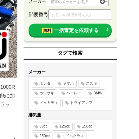
メーカー
郵便番号
一括査定を依頼する
無料
タグで検索
メーカー
ホンダ
ヤマハ
スズキ
1000R
カワサキ
ハーレー
BMW
性能に加
ドゥカティ
トライアンフ
ラッ
排気量
50cc
125cc
150cc
250cc
ミドルクラス