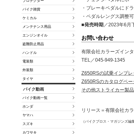
プロテクター
・ブレーキペダルにドラ
バイク雑貨
・ペダルレングス調整可
ケミカル
■発売時期
／2023年
メンテナンス用品
エンジンオイル
お問い合わせ
盗難防止用品
有限会社カラーズインタ
ハンドル
TEL／045-949-1345
電装類
外装類
Z650RSの試乗インプ
タイヤ
Z650RSのカタログペ
バイク動画
その他ストライカー製品
バイク動画一覧
ホンダ
リリース＝有限会社カラー
ヤマハ
（バイクブロス・マガジンズ編
スズキ
カワサキ