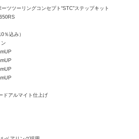
 スポーツツーリングコンセプト“STC”ステップキット
Z650RS
税10％込み）
ョン
mmUP
mmUP
mmUP
mmUP
ードアルマイト仕上げ
ルベアリング採用