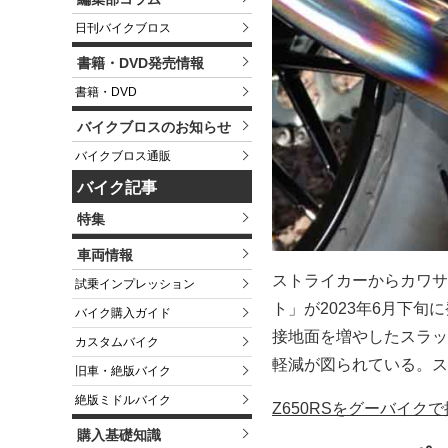
日刊バイクブロス
書籍・DVD発売情報
書籍・DVD
バイクブロスのお知らせ
バイクブロス通販
バイク記事
特集
車両情報
ストライカーからカワ
試乗インプレッション
ト」が2023年6月下旬
バイク購入ガイド
接地面を増やしたスラッ
カスタムバイク
軽減が図られている。ス
旧車・絶版バイク
絶版ミドルバイク
Z650RSをグーバイク
購入基礎知識