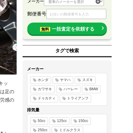
メーカー
郵便番号
一括査定を依頼する
無料
タグで検索
メーカー
ホンダ
ヤマハ
スズキ
キッ
カワサキ
ハーレー
BMW
品は足の
ドゥカティ
トライアンフ
労感の
排気量
50cc
125cc
150cc
250cc
ミドルクラス