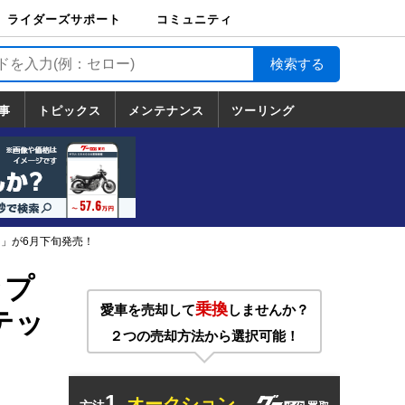
ライダーズサポート
コミュニティ
ライダーズサポート
バイク輸送
バイクガレージライ
バイク車両保険
ロードサービス
バイク試乗
コミュニティ
日記
ツーリング
カスタム
TOP
フ
TOP
事
トピックス
メンテナンス
ツーリング
トピックス
ホンダ
ヤマハ
スズキ
カワサキ
ハーレーダ
BMW
ドゥカティ
トライアン
メンテナンス
基本整備
部位別メンテ
工具の使い方
ツール100選
メンテのうん
一覧
ビッドソン
フ
一覧
ちく
ト」が6月下旬発売！
ップ
乗換
愛車を売却して
しませんか？
テッ
２つの売却方法から選択可能！
1.
オークション