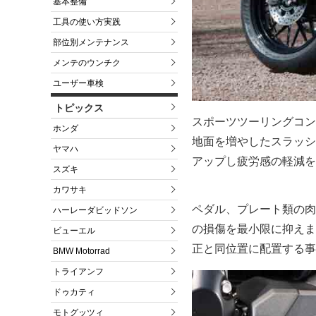
基本整備
工具の使い方実践
部位別メンテナンス
メンテのウンチク
ユーザー車検
トピックス
スポーツツーリングコン
ホンダ
地面を増やしたスラッシ
ヤマハ
アップし疲労感の軽減を
スズキ
カワサキ
ペダル、プレート類の肉
ハーレーダビッドソン
の損傷を最小限に抑えま
ビューエル
正と同位置に配置する事
BMW Motorrad
トライアンフ
ドゥカティ
モトグッツィ