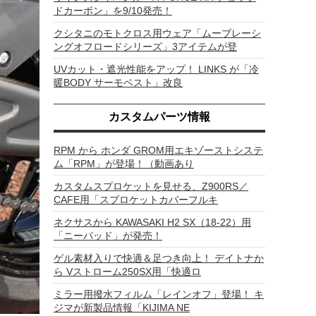
ドカーボン」を9/10発売！
クシタニのモトクロス用ウェア「ムーブレーシ
ングオフロードシリーズ」3アイテムが登
UVカット・遮光性能をアップ！ LINKS が「冷
暖BODY サーモベスト」改良
カスタムパーツ情報
RPM から ホンダ GROM用エキゾーストシステ
ム「RPM」が登場！（動画あり
カスタムスプロケットを見せる、Z900RS／
CAFE用「スプロケットカバーフルキ
ネクサスから KAWASAKI H2 SX（18-22）用
「ニーパッド」が発売！
ゲル素材入りで快適＆足つき向上！ デイトナか
ら Vストローム250SX用「快適ロ
ミラー用撥水フィルム「レインオフ」登場！ キ
ジマが新製品情報「KIJIMA NE