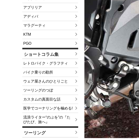
アプリリア
アディバ
マラグーティ
KTM
PGO
ショートコラム集
レトロバイク・グラフティ
バイク乗りの勘所
ウェア屋さんのひとりごと
ツーリングのつぼ
カスタムの真面目な話
医学でコーナリングを極める!
流浪ライター“のぶを”の『た
びたび、旅へ』
ツーリング