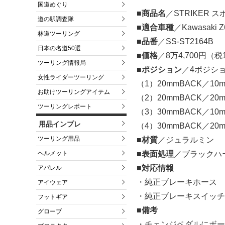
国道めぐり
■商品名
／STRIKER
道の駅調査隊
■適合車種
／Kawasaki 
林道ツーリング
■品番
／SS-ST2164B
日本の名道50選
■価格
／8万4,700円（
ツーリング情報局
■ポジション
／4ポジシ
女性ライダーツーリング
（1）20mmBACK／10
お助けツーリングアイテム
（2）20mmBACK／20
ツーリングレポート
（3）30mmBACK／10
用品インプレ
（4）30mmBACK／20
ツーリング用品
■材質
／ジュラルミン
ヘルメット
■表面処理
／ブラックハ
■対応情報
アパレル
・純正ブレーキホース
アイウェア
・純正ブレーキスイッチ
フットギア
■備考
グローブ
・チェンジペダルにボー