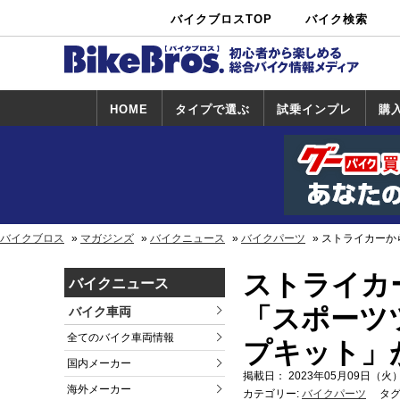
バイクブロスTOP
バイク検索
中古バイ
カタログ検
ショップ検
ク・新車検
索
索
索
HOME
タイプで選ぶ
試乗インプレ
購
スポーツ＆ネ
原付＆ミニバ
アメリカン＆
ビッグスクー
オフロード
試乗インプレ
ホンダ
ヤマハ
スズキ
カワサキ
ハーレー
BMW
トライアンフ
ドゥカティ
購
ホ
ヤ
ス
カ
イキッド
イク
クルーザー
ター
一覧
一
バイクブロス
マガジンズ
バイクニュース
バイクパーツ
ストライカーから
ストライカー
バイクニュース
「スポーツツ
バイク車両
全てのバイク車両情報
プキット」
国内メーカー
掲載日： 2023年05月09日（火）
海外メーカー
カテゴリー:
バイクパーツ
タグ