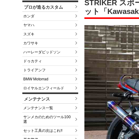
STRIKER 
プロが造るカスタム
ット「Kawasak
ホンダ
ヤマハ
スズキ
カワサキ
ハーレーダビッドソン
ドゥカティ
トライアンフ
BMW Motorrad
ロイヤルエンフィールド
メンテナンス
メンテナンス一覧
サンメカのためのツール100
選
セット工具の次はこれ!!