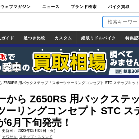
ウェブマガジン
ニュース
ブランド検索
バイク買取
バイクブロス・
原付＆ミニバイ
スポーツ＆ネイ
アメリカン＆ツ
ビッグスクータ
オフロード
バージンハーレ
バージンBMW
バージンドゥカ
バージントライ
ニュース
車両情報
イベント
キャンペ
トピック
バイク用
バイクパ
書籍・
サポート
お知らせ
ブランドを検
ブランドボイ
バイク買取
マガジンズ
ク
キッド
アラー
ー
ー
ティ
アンフ
TOP
ーン
ス
品
ーツ
DVD
索
ス
入ガイド
足つき比較
カスタム
絶版ミドルバイク
特集記
入ガイド
ンダ
マハ
ズキ
ワサキ
カスタム
ホンダ
ヤマハ
スズキ
カワサキ
道の駅調査隊
ツーリング情報局
日本の道50選
国道めぐり
林道ツーリング
絶版ミドルバイク
ホンダ
ヤマハ
スズキ
カワサキ
覧
一覧
一覧
 Z650RS 用バックステップ「スポーツツーリングコンセプト STC ステップキッ
から Z650RS 用バックステ
ーリングコンセプト STC ス
が6月下旬発売！
 更新日： 2023年05月09日（火）
:
カワサキ
,
ステップ・スタンド