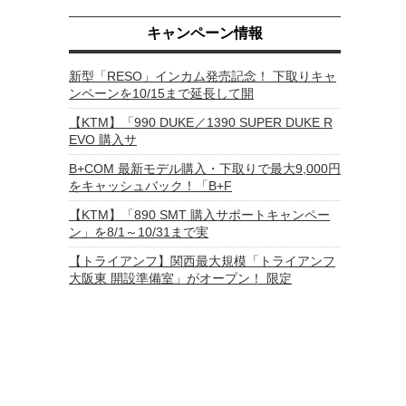
キャンペーン情報
新型「RESO」インカム発売記念！ 下取りキャ
ンペーンを10/15まで延長して開
【KTM】「990 DUKE／1390 SUPER DUKE R
EVO 購入サ
B+COM 最新モデル購入・下取りで最大9,000円
をキャッシュバック！「B+F
【KTM】「890 SMT 購入サポートキャンペー
ン」を8/1～10/31まで実
【トライアンフ】関西最大規模「トライアンフ
大阪東 開設準備室」がオープン！ 限定