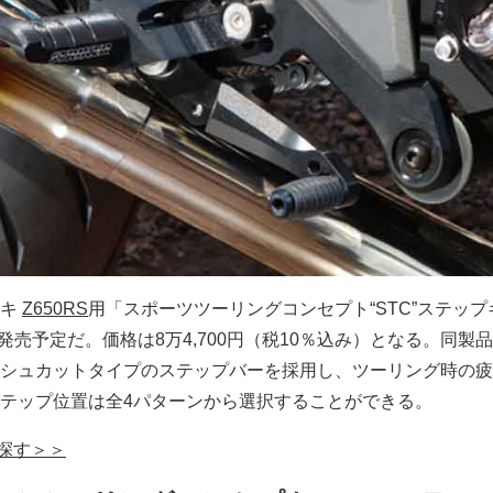
サキ
Z650RS
用「スポーツツーリングコンセプト“STC”ステップ
に発売予定だ。価格は8万4,700円（税10％込み）となる。同製
シュカットタイプのステップバーを採用し、ツーリング時の疲
テップ位置は全4パターンから選択することができる。
で探す＞＞