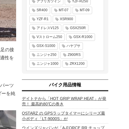
アフリカツイン
YZF-R250
SR400
MT-07
MT-09
YZF-R1
XSR900
アドレスV125
GSX250R
Vストローム250
GSX-R1000
GSX-S1000
ハヤブサ
、足の接
ニンジャ250
Z900RS
適性を
ニンジャ1000
ZRX1200
バイク用品情報
パーツ
ダーを純
デイトナから「HOT GRIP WRAP HEAT」が発
売！ 最高約80℃の巻き
QSTARZ の GPSラップタイマーにシリーズ最
小ボディ「LT-9000S」が
ウインズジャパンが「A-FORCE RR チョップ