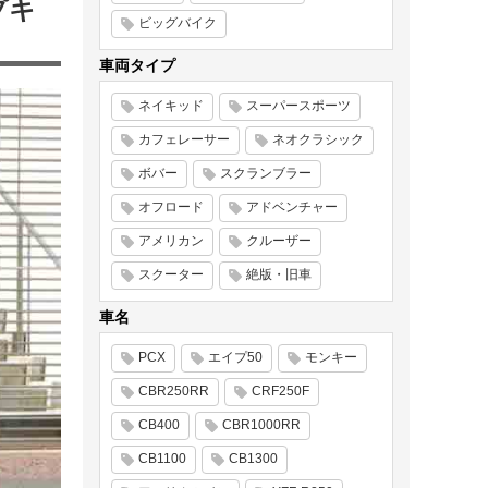
プキ
ビッグバイク
車両タイプ
ネイキッド
スーパースポーツ
カフェレーサー
ネオクラシック
ボバー
スクランブラー
オフロード
アドベンチャー
アメリカン
クルーザー
スクーター
絶版・旧車
車名
PCX
エイプ50
モンキー
CBR250RR
CRF250F
CB400
CBR1000RR
CB1100
CB1300