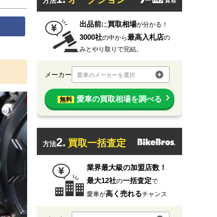
方法
出品前
買取相場
に
が分かる！
3000社
最高入札店
の中から
の
みとやり取りで完結。
メーカー
愛車のメーカーを選択
愛車の買取相場を調べる
無料
2.
買取一括査定
方法
業界最大級の加盟店数！
最大12社
一括査定
の
で
高く売れる
愛車が
チャンス