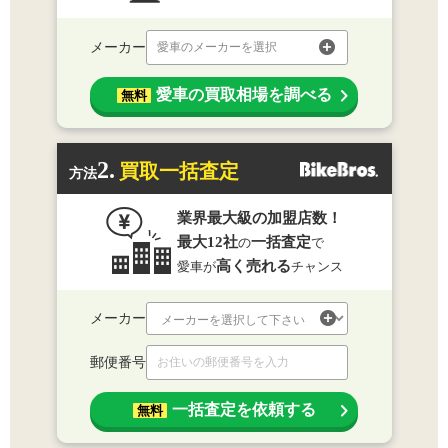
メーカー
愛車のメーカーを選択
愛車の買取相場を調べる
無料
2.
買取一括査定
方法
業界最大級の加盟店数！
最大12社
一括査定
の
で
高く売れる
愛車が
チャンス
メーカー
郵便番号
一括査定を依頼する
無料