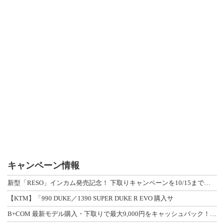
キャンペーン情報
新型「RESO」インカム発売記念！ 下取りキャンペーンを10/15まで延長して開
【KTM】「990 DUKE／1390 SUPER DUKE R EVO 購入サ
B+COM 最新モデル購入・下取りで最大9,000円をキャッシュバック！「B+F