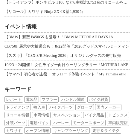
【トライアンフ】ボンネビル T100 など6車種計3,753台のリコールを発表
【リコール】カワサキ Ninja ZX-6R 計1,930台
イベント情報
【BMW】新型 F450GS も登場！「BMW MOTORRAD DAYS JA
CB750F 展示や大抽選会も！ 8/22開催「2026グッドスマイルミーティン
【スズキ】「GSX-S/R Meeting 2026」オリジナルグッズの先行販売
10/23・24開催！ 女性ライダー向けツーリングラリー「MOTHER LAKE
【ヤマハ】初心者が主役！ オフロード体験イベント「My Yamaha off-r
キーワード
レポート
電装品
マフラー
ハンドル関連
バイク雑貨
トライアンフ
輸入車
バイクパーツ
グローブ
国内メーカー
リコール情報
車両情報
サスペンション
バイク用品
トピックス
外装パーツ
電動バイク
ハーレー
モータースポーツ
車両販売店
カワサキ
オープン情報
キャンプツーリング
走行＆ライテク