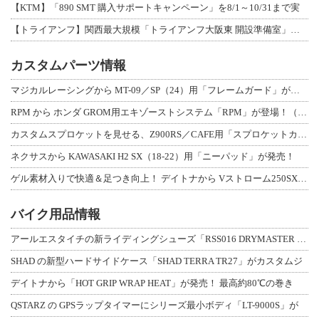
【KTM】「890 SMT 購入サポートキャンペーン」を8/1～10/31まで実
【トライアンフ】関西最大規模「トライアンフ大阪東 開設準備室」がオープン！ 限定
カスタムパーツ情報
マジカルレーシングから MT-09／SP（24）用「フレームガード」が登場！
RPM から ホンダ GROM用エキゾーストシステム「RPM」が登場！（動画あり
カスタムスプロケットを見せる、Z900RS／CAFE用「スプロケットカバーフルキ
ネクサスから KAWASAKI H2 SX（18-22）用「ニーパッド」が発売！
ゲル素材入りで快適＆足つき向上！ デイトナから Vストローム250SX用「快適ロ
バイク用品情報
アールエスタイチの新ライディングシューズ「RSS016 DRYMASTER スト
SHAD の新型ハードサイドケース「SHAD TERRA TR27」がカスタムジ
デイトナから「HOT GRIP WRAP HEAT」が発売！ 最高約80℃の巻き
QSTARZ の GPSラップタイマーにシリーズ最小ボディ「LT-9000S」が