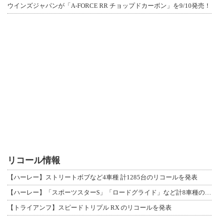
ウインズジャパンが「A-FORCE RR チョップドカーボン」を9/10発売！
リコール情報
【ハーレー】ストリートボブなど4車種 計1285台のリコールを発表
【ハーレー】「スポーツスターS」「ロードグライド」など計8車種のリコールを発表
【トライアンフ】スピードトリプル RX のリコールを発表