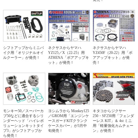
シフトアップからミニバ
ネクサスからヤマハ
ネクサスからヤマハ
イク用「オリジナルオイ
YZ125／X（22-25）用
YZ450F（20-22）用「ボ
ルクーラー」が発売！
ATHENA「ボアアップキ
アアップキット」が発
ット」が発売！
売！
モンキー50／スーパーカ
ヨシムラから Monkey125
キタコからジクサー
ブ50などに適合するシリ
／GROM用「エンジンケ
250・SF250用「フェンダ
ンダーヘッド「ハイレボ
ースガードKITクランク
ーレス KIT」＆ 4st ミニ
リューションキットタイ
ケースカバー」が3月中
用「軽量強化カムチェー
プ3」がシフトアップか
旬発売！
ン」が発売！
ら発売！