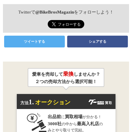
Twitterで
@BikeBrosMagazin
をフォローしよう！
ツイートする
シェアする
乗換
愛車を売却して
しませんか？
２つの売却方法から選択可能！
1.
オークション
方法
出品前
買取相場
に
が分かる！
3000社
最高入札店
の中から
の
みとやり取りで完結。