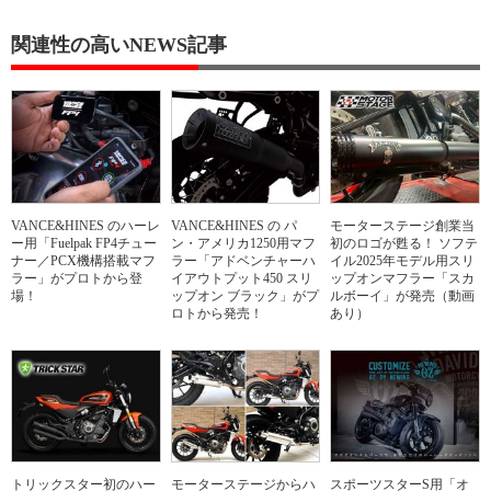
関連性の高いNEWS記事
VANCE&HINES のハーレ
VANCE&HINES の パ
モーターステージ創業当
ー用「Fuelpak FP4チュー
ン・アメリカ1250用マフ
初のロゴが甦る！ ソフテ
ナー／PCX機構搭載マフ
ラー「アドベンチャーハ
イル2025年モデル用スリ
ラー」がプロトから登
イアウトプット450 スリ
ップオンマフラー「スカ
場！
ップオン ブラック」がプ
ルボーイ」が発売（動画
ロトから発売！
あり）
トリックスター初のハー
モーターステージからハ
スポーツスターS用「オ