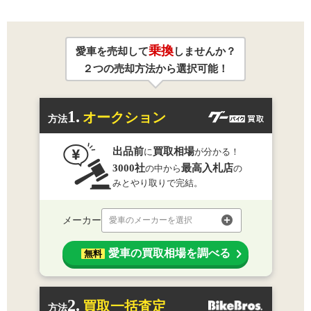
乗換
愛車を売却して
しませんか？
２つの売却方法から選択可能！
1.
オークション
方法
出品前
買取相場
に
が分かる！
3000社
最高入札店
の中から
の
みとやり取りで完結。
メーカー
愛車のメーカーを選択
愛車の買取相場を調べる
無料
2.
買取一括査定
方法