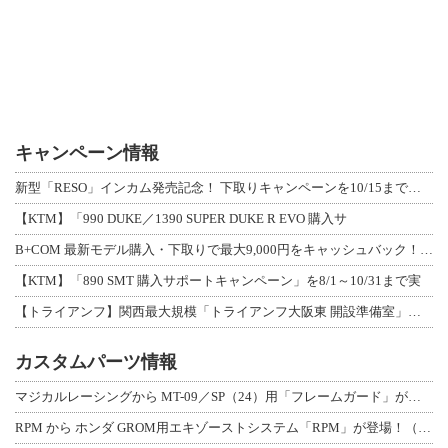
キャンペーン情報
新型「RESO」インカム発売記念！ 下取りキャンペーンを10/15まで延長して開
【KTM】「990 DUKE／1390 SUPER DUKE R EVO 購入サ
B+COM 最新モデル購入・下取りで最大9,000円をキャッシュバック！「B+F
【KTM】「890 SMT 購入サポートキャンペーン」を8/1～10/31まで実
【トライアンフ】関西最大規模「トライアンフ大阪東 開設準備室」がオープン！ 限定
カスタムパーツ情報
マジカルレーシングから MT-09／SP（24）用「フレームガード」が登場！
RPM から ホンダ GROM用エキゾーストシステム「RPM」が登場！（動画あり