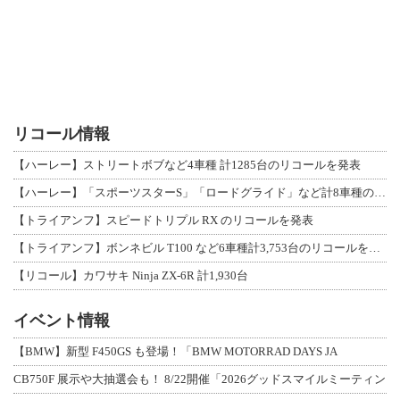
リコール情報
【ハーレー】ストリートボブなど4車種 計1285台のリコールを発表
【ハーレー】「スポーツスターS」「ロードグライド」など計8車種のリコールを発表
【トライアンフ】スピードトリプル RX のリコールを発表
【トライアンフ】ボンネビル T100 など6車種計3,753台のリコールを発表
【リコール】カワサキ Ninja ZX-6R 計1,930台
イベント情報
【BMW】新型 F450GS も登場！「BMW MOTORRAD DAYS JA
CB750F 展示や大抽選会も！ 8/22開催「2026グッドスマイルミーティン