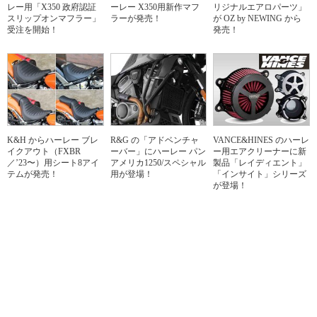
レー用「X350 政府認証
ーレー X350用新作マフ
リジナルエアロパーツ」
スリップオンマフラー」
ラーが発売！
が OZ by NEWING から
受注を開始！
発売！
K&H からハーレー ブレ
R&G の「アドベンチャ
VANCE&HINES のハーレ
イクアウト（FXBR
ーバー」にハーレー パン
ー用エアクリーナーに新
／’23〜）用シート8アイ
アメリカ1250/スペシャル
製品「レイディエント」
テムが発売！
用が登場！
「インサイト」シリーズ
が登場！