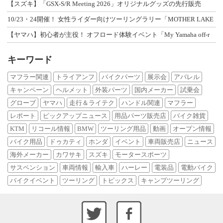
【スズキ】「GSX-S/R Meeting 2026」オリジナルグッズの先行販売
10/23・24開催！ 女性ライダー向けツーリングラリー「MOTHER LAKE
【ヤマハ】初心者が主役！ オフロード体験イベント「My Yamaha off-r
キーワード
マフラー関連
トライアンフ
バイクパーツ
展示会
アパレル
キャンペーン
ヘルメット
外装パーツ
国内メーカー
試乗会
グローブ
ヤマハ
走行＆ライテク
ハンドル関連
マフラー
レポート
ピックアップニュース
用品パーツ販売店
バイク雑貨
KTM
リコール情報
BMW
ツーリング用品
動画
オープン情報
バイク用品
ドゥカティ
ホンダ
イベント
車両販売店
ニュース
海外メーカー
カワサキ
スズキ
モータースポーツ
サスペンション
車両情報
輸入車
ハーレー
電装品
電動バイク
バイクイベント
ツーリング
トピックス
キャンプツーリング