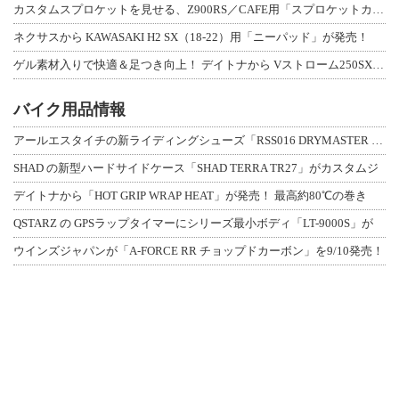
カスタムスプロケットを見せる、Z900RS／CAFE用「スプロケットカバーフルキ
ネクサスから KAWASAKI H2 SX（18-22）用「ニーパッド」が発売！
ゲル素材入りで快適＆足つき向上！ デイトナから Vストローム250SX用「快適ロ
バイク用品情報
アールエスタイチの新ライディングシューズ「RSS016 DRYMASTER スト
SHAD の新型ハードサイドケース「SHAD TERRA TR27」がカスタムジ
デイトナから「HOT GRIP WRAP HEAT」が発売！ 最高約80℃の巻き
QSTARZ の GPSラップタイマーにシリーズ最小ボディ「LT-9000S」が
ウインズジャパンが「A-FORCE RR チョップドカーボン」を9/10発売！