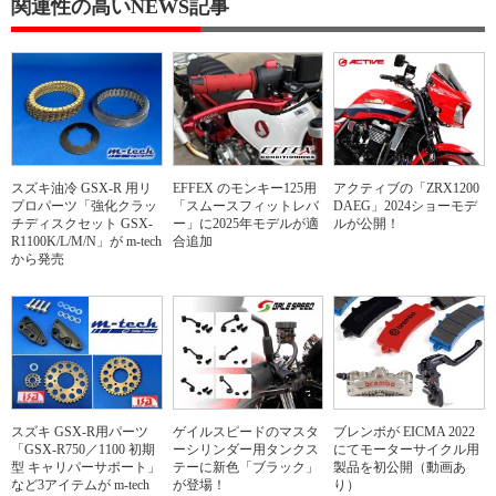
関連性の高いNEWS記事
スズキ油冷 GSX-R 用リ
EFFEX のモンキー125用
アクティブの「ZRX1200
プロパーツ「強化クラッ
「スムースフィットレバ
DAEG」2024ショーモデ
チディスクセット GSX-
ー」に2025年モデルが適
ルが公開！
R1100K/L/M/N」が m-tech
合追加
から発売
スズキ GSX-R用パーツ
ゲイルスピードのマスタ
ブレンボが EICMA 2022
「GSX-R750／1100 初期
ーシリンダー用タンクス
にてモーターサイクル用
型 キャリパーサポート」
テーに新色「ブラック」
製品を初公開（動画あ
など3アイテムが m-tech
が登場！
り）