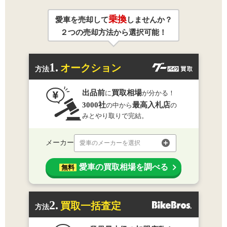
乗換
愛車を売却して
しませんか？
２つの売却方法から選択可能！
1.
オークション
方法
出品前
買取相場
に
が分かる！
3000社
最高入札店
の中から
の
みとやり取りで完結。
メーカー
愛車のメーカーを選択
愛車の買取相場を調べる
無料
2.
買取一括査定
方法