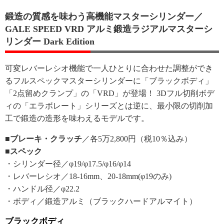
鍛造の質感を味わう高機能マスターシリンダー／
GALE SPEED VRD アルミ鍛造ラジアルマスターシ
リンダー Dark Edition
可変レバーレシオ機能で一人ひとりに合わせた調整ができ
るフルスペックマスターシリンダーに「ブラックボディ」
「2点留めクランプ」の「VRD」が登場！ 3Dフル切削ボデ
ィの「エラボレート」シリーズとは逆に、最小限の切削加
工で鍛造の造形を味わえるモデルです。
■ブレーキ・クラッチ
／各5万2,800円（税10％込み）
■スペック
・シリンダー径／φ19/φ17.5/φ16/φ14
・レバーレシオ／18-16mm、20-18mm(φ19のみ)
・ハンドル径／φ22.2
・ボディ／鍛造アルミ（ブラックハードアルマイト）
ブラックボディ