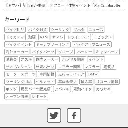
【ヤマハ】初心者が主役！ オフロード体験イベント「My Yamaha off-r
キーワード
バイク用品
バイク雑貨
ツーリング
展示会
ニュース
ドゥカティ
動画
KTM
ヤマハ
トライアンフ
トピックス
バイクイベント
キャンプツーリング
ピックアップニュース
海外メーカー
バイクパーツ
グローブ
ハーレー
キャンペーン
試乗会
スズキ
国内メーカー
ハンドル関連
イベント
サスペンション
外装パーツ
マフラー関連
マフラー
電装品
モータースポーツ
車両情報
走行＆ライテク
BMW
ツーリング用品
ヘルメット
車両販売店
輸入車
リコール情報
ホンダ
用品パーツ販売店
アパレル
電動バイク
カワサキ
オープン情報
レポート