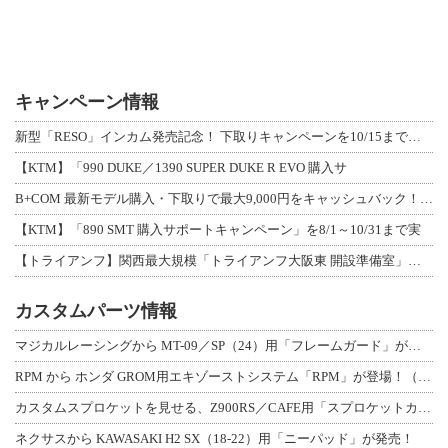
キャンペーン情報
新型「RESO」インカム発売記念！ 下取りキャンペーンを10/15まで延長して開
【KTM】「990 DUKE／1390 SUPER DUKE R EVO 購入サ
B+COM 最新モデル購入・下取りで最大9,000円をキャッシュバック！「B+F
【KTM】「890 SMT 購入サポートキャンペーン」を8/1～10/31まで実
【トライアンフ】関西最大規模「トライアンフ大阪東 開設準備室」がオープン！ 限定
カスタムパーツ情報
マジカルレーシングから MT-09／SP（24）用「フレームガード」が登場！
RPM から ホンダ GROM用エキゾーストシステム「RPM」が登場！（動画あり
カスタムスプロケットを見せる、Z900RS／CAFE用「スプロケットカバーフルキ
ネクサスから KAWASAKI H2 SX（18-22）用「ニーパッド」が発売！