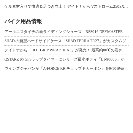
ゲル素材入りで快適＆足つき向上！ デイトナから Vストローム250SX用「快適ロ
バイク用品情報
アールエスタイチの新ライディングシューズ「RSS016 DRYMASTER スト
SHAD の新型ハードサイドケース「SHAD TERRA TR27」がカスタムジ
デイトナから「HOT GRIP WRAP HEAT」が発売！ 最高約80℃の巻き
QSTARZ の GPSラップタイマーにシリーズ最小ボディ「LT-9000S」が
ウインズジャパンが「A-FORCE RR チョップドカーボン」を9/10発売！