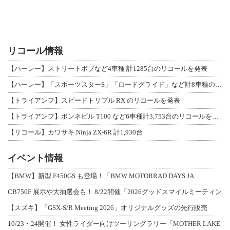
リコール情報
【ハーレー】ストリートボブなど4車種 計1285台のリコールを発表
【ハーレー】「スポーツスターS」「ロードグライド」など計8車種のリコールを発表
【トライアンフ】スピードトリプル RX のリコールを発表
【トライアンフ】ボンネビル T100 など6車種計3,753台のリコールを発表
【リコール】カワサキ Ninja ZX-6R 計1,930台
イベント情報
【BMW】新型 F450GS も登場！「BMW MOTORRAD DAYS JA
CB750F 展示や大抽選会も！ 8/22開催「2026グッドスマイルミーティン
【スズキ】「GSX-S/R Meeting 2026」オリジナルグッズの先行販売
10/23・24開催！ 女性ライダー向けツーリングラリー「MOTHER LAKE