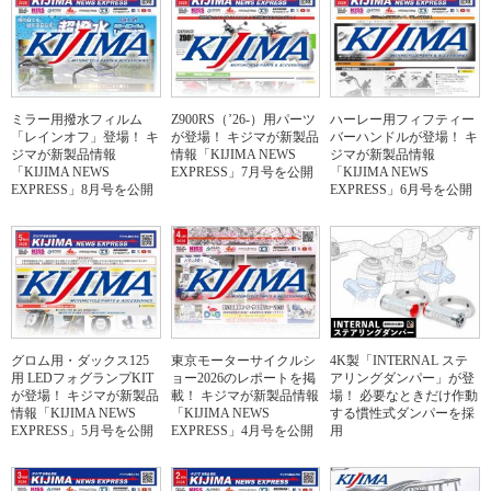
ミラー用撥水フィルム
Z900RS（’26-）用パーツ
ハーレー用フィフティー
「レインオフ」登場！ キ
が登場！ キジマが新製品
バーハンドルが登場！ キ
ジマが新製品情報
情報「KIJIMA NEWS
ジマが新製品情報
「KIJIMA NEWS
EXPRESS」7月号を公開
「KIJIMA NEWS
EXPRESS」8月号を公開
EXPRESS」6月号を公開
グロム用・ダックス125
東京モーターサイクルシ
4K製「INTERNAL ステ
用 LEDフォグランプKIT
ョー2026のレポートを掲
アリングダンパー」が登
が登場！ キジマが新製品
載！ キジマが新製品情報
場！ 必要なときだけ作動
情報「KIJIMA NEWS
「KIJIMA NEWS
する慣性式ダンパーを採
EXPRESS」5月号を公開
EXPRESS」4月号を公開
用