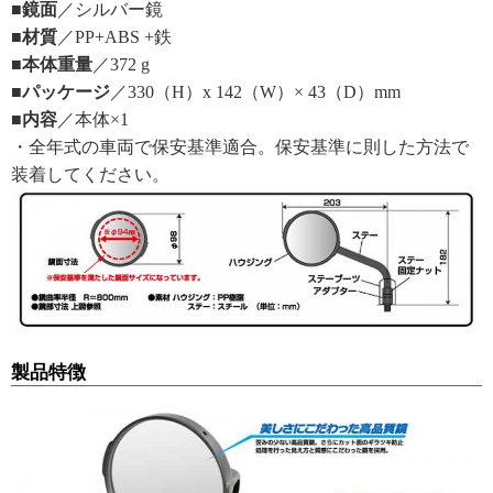
■鏡面
／シルバー鏡
■材質
／PP+ABS +鉄
■本体重量
／372 g
■パッケージ
／330（H）x 142（W）× 43（D）mm
■内容
／本体×1
・全年式の車両で保安基準適合。保安基準に則した方法で
装着してください。
製品特徴