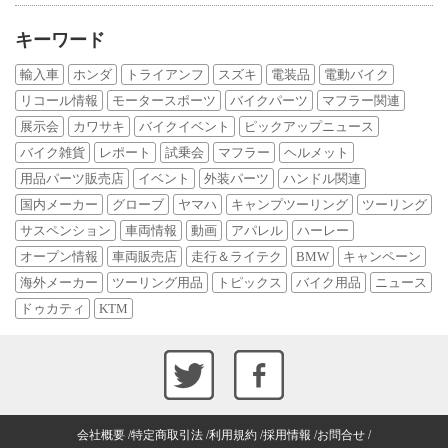
キーワード
輸入車
ホンダ
トライアンフ
スズキ
電装品
電動バイク
リコール情報
モータースポーツ
バイクパーツ
マフラー関連
展示会
カワサキ
バイクイベント
ピックアップニュース
バイク雑貨
レポート
試乗会
マフラー
ヘルメット
用品パーツ販売店
イベント
外装パーツ
ハンドル関連
国内メーカー
グローブ
ヤマハ
キャンプツーリング
ツーリング
サスペンション
車両情報
動画
アパレル
ハーレー
オープン情報
車両販売店
走行＆ライテク
BMW
キャンペーン
海外メーカー
ツーリング用品
トピックス
バイク用品
ニュース
ドゥカティ
KTM
会社概要
特定商取引法
利用規約
採用情報
お問合せ