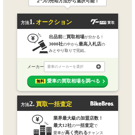
２つの売却方法から選択可能！
1.
オークション
方法
出品前
買取相場
に
が分かる！
3000社
最高入札店
の中から
の
みとやり取りで完結。
メーカー
愛車のメーカーを選択
愛車の買取相場を調べる
無料
2.
買取一括査定
方法
業界最大級の加盟店数！
最大12社
一括査定
の
で
高く売れる
愛車が
チャンス