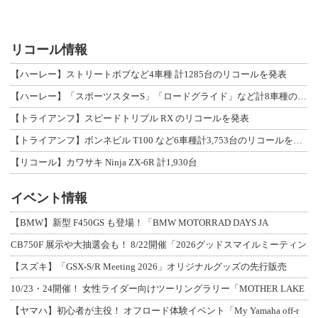
リコール情報
【ハーレー】ストリートボブなど4車種 計1285台のリコールを発表
【ハーレー】「スポーツスターS」「ロードグライド」など計8車種のリコールを発表
【トライアンフ】スピードトリプル RX のリコールを発表
【トライアンフ】ボンネビル T100 など6車種計3,753台のリコールを発表
【リコール】カワサキ Ninja ZX-6R 計1,930台
イベント情報
【BMW】新型 F450GS も登場！「BMW MOTORRAD DAYS JA
CB750F 展示や大抽選会も！ 8/22開催「2026グッドスマイルミーティン
【スズキ】「GSX-S/R Meeting 2026」オリジナルグッズの先行販売
10/23・24開催！ 女性ライダー向けツーリングラリー「MOTHER LAKE
【ヤマハ】初心者が主役！ オフロード体験イベント「My Yamaha off-r