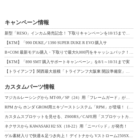
キャンペーン情報
新型「RESO」インカム発売記念！ 下取りキャンペーンを10/15まで延長して開
【KTM】「990 DUKE／1390 SUPER DUKE R EVO 購入サ
B+COM 最新モデル購入・下取りで最大9,000円をキャッシュバック！「B+F
【KTM】「890 SMT 購入サポートキャンペーン」を8/1～10/31まで実
【トライアンフ】関西最大規模「トライアンフ大阪東 開設準備室」がオープン！ 限定
カスタムパーツ情報
マジカルレーシングから MT-09／SP（24）用「フレームガード」が登場！
RPM から ホンダ GROM用エキゾーストシステム「RPM」が登場！（動画あり
カスタムスプロケットを見せる、Z900RS／CAFE用「スプロケットカバーフルキ
ネクサスから KAWASAKI H2 SX（18-22）用「ニーパッド」が発売！
ゲル素材入りで快適＆足つき向上！ デイトナから Vストローム250SX用「快適ロ