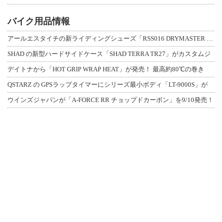
バイク用品情報
アールエスタイチの新ライディングシューズ「RSS016 DRYMASTER スト
SHAD の新型ハードサイドケース「SHAD TERRA TR27」がカスタムジ
デイトナから「HOT GRIP WRAP HEAT」が発売！ 最高約80℃の巻き
QSTARZ の GPSラップタイマーにシリーズ最小ボディ「LT-9000S」が
ウインズジャパンが「A-FORCE RR チョップドカーボン」を9/10発売！