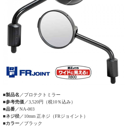
■製品名
／プロテクトミラー
■参考売価
／3,520円（税10％込み）
■品番
／NA-003
■ネジ径
／10mm 正ネジ（FRジョイント）
■カラー
／ブラック