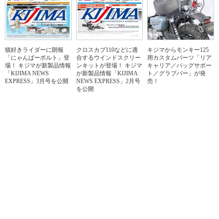
猫好きライダーに朗報
クロスカブ110などに適
キジマからモンキー125
「にゃんばーボルト」登
合するウインドスクリー
用カスタムパーツ「リア
場！ キジマが新製品情報
ンキットが登場！ キジマ
キャリア／バッグサポー
「KIJIMA NEWS
が新製品情報「KIJIMA
ト／グラブバー」が発
EXPRESS」3月号を公開
NEWS EXPRESS」2月号
売！
を公開