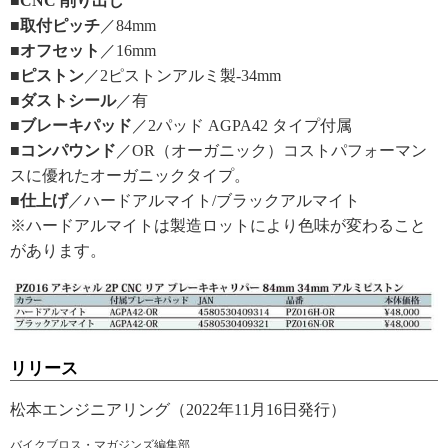
■CNC 削り出し
■取付ピッチ
／84mm
■オフセット
／16mm
■ピストン
／2ピストンアルミ製-34mm
■ダストシール
／有
■ブレーキパッド
／2パッド AGPA42 タイプ付属
■コンパウンド
／OR（オーガニック）コストパフォーマン
スに優れたオーガニックタイプ。
■仕上げ
／ハードアルマイト/ブラックアルマイト
※ハードアルマイトは製造ロットにより色味が変わること
があります。
リリース
松本エンジニアリング（2022年11月16日発行）
バイクブロス・マガジンズ編集部