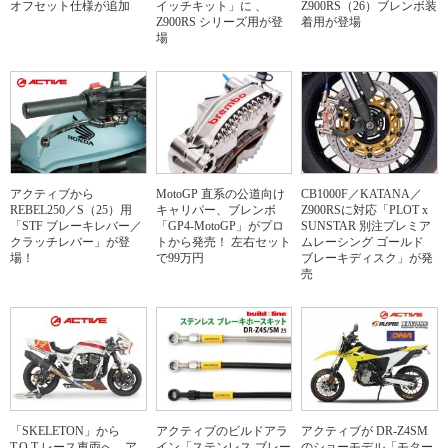
オフセット仕様が追加
イッチキット」に 、
Z900RS（26）ブレンボ装
Z900RS シリーズ用が登
着用が登場
場
アクティブから
MotoGP 直系の公道向け
CB1000F／KATANA／
REBEL250／S（25）用
キャリパー、ブレンボ
Z900RSに対応「PLOT x
「STF ブレーキレバー／
「GP4-MotoGP」がプロ
SUNSTAR 別注プレミア
クラッチレバー」が登
トから発売！ 左右セット
ムレーシング ゴールド
場！
で99万円
ブレーキディスク」が発
売
「SKELETON」から
アクティブのビルドアラ
アクティブが DR-Z4SM
T.O.T レース車両へ、ア
イン「ステンレス ブレー
のショーモデル「モター