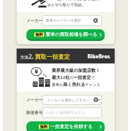
みとやり取りで完結。
メーカー
愛車のメーカーを選択
愛車の買取相場を調べる
無料
2.
買取一括査定
方法
業界最大級の加盟店数！
最大12社
一括査定
の
で
高く売れる
愛車が
チャンス
メーカー
郵便番号
一括査定を依頼する
無料