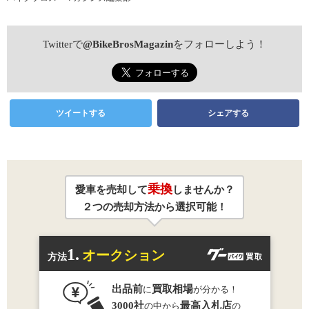
Twitterで
@BikeBrosMagazin
をフォローしよう！
ツイートする
シェアする
乗換
愛車を売却して
しませんか？
２つの売却方法から選択可能！
1.
オークション
方法
出品前
買取相場
に
が分かる！
3000社
最高入札店
の中から
の