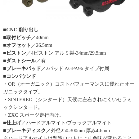
■CNC 削り出し
■取付ピッチ
／40mm
■オフセット
／26.5mm
■ピストン
／4ピストン アルミ製-34mm/29.5mm
■ダストシール
／有
■ブレーキパッド
／2パッド AGPA96 タイプ付属
■コンパウンド
・OR（オーガニック）コストパフォーマンスに優れたオー
ガニックタイプ。
・SINTERED（シンタード）天候に左右されにくいセラミ
ックシンタード。
・ZXC スポーツ走行向け。
■仕上げ
／ハードアルマイト/ブラックアルマイト
■ブレーキディスク
／外径250-300mm 厚み4-6mm
※ハードアルマイトは製造ロットにより色味が変わること