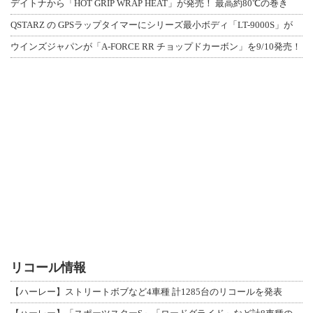
デイトナから「HOT GRIP WRAP HEAT」が発売！ 最高約80℃の巻き
QSTARZ の GPSラップタイマーにシリーズ最小ボディ「LT-9000S」が
ウインズジャパンが「A-FORCE RR チョップドカーボン」を9/10発売！
リコール情報
【ハーレー】ストリートボブなど4車種 計1285台のリコールを発表