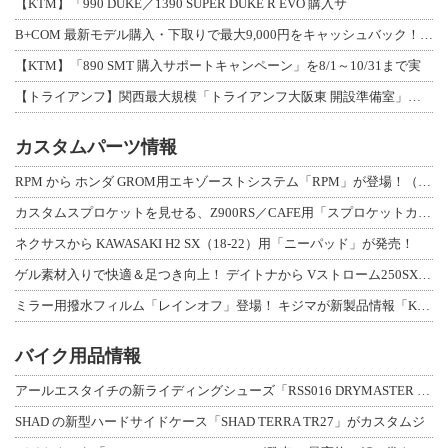
【KTM】「990 DUKE／1390 SUPER DUKE R EVO 購入サ
B+COM 最新モデル購入・下取りで最大9,000円をキャッシュバック！「B+F
【KTM】「890 SMT 購入サポートキャンペーン」を8/1～10/31まで実
【トライアンフ】関西最大規模「トライアンフ大阪東 開設準備室」がオープン！ 限定
カスタムパーツ情報
RPM から ホンダ GROM用エキゾーストシステム「RPM」が登場！（動画あり
カスタムスプロケットを見せる、Z900RS／CAFE用「スプロケットカバーフルキ
ネクサスから KAWASAKI H2 SX（18-22）用「ニーパッド」が発売！
ゲル素材入りで快適＆足つき向上！ デイトナから Vストローム250SX用「快適ロ
ミラー用撥水フィルム「レインオフ」登場！ キジマが新製品情報「KIJIMA NE
バイク用品情報
アールエスタイチの新ライディングシューズ「RSS016 DRYMASTER スト
SHAD の新型ハードサイドケース「SHAD TERRA TR27」がカスタムジ