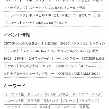
【ハーレー】「スポーツスターS」「ロードグライド」など計8車種のリコールを発表
【トライアンフ】スピードトリプル RX のリコールを発表
【トライアンフ】ボンネビル T100 など6車種計3,753台のリコールを発表
【リコール】カワサキ Ninja ZX-6R 計1,930台
イベント情報
CB750F 展示や大抽選会も！ 8/22開催「2026グッドスマイルミーティン
【スズキ】「GSX-S/R Meeting 2026」オリジナルグッズの先行販売
10/23・24開催！ 女性ライダー向けツーリングラリー「MOTHER LAKE
【ヤマハ】初心者が主役！ オフロード体験イベント「My Yamaha off-r
女性ライダー向けツーリングラリー「MOTHER LAKE RALLY 2026」
キーワード
オープン情報
ドゥカティ
輸入車
試乗会
キャンプツーリング
リコール情報
車両情報
電動バイク
グローブ
トライアンフ
トピックス
ニュース
KTM
モータースポーツ
電装品