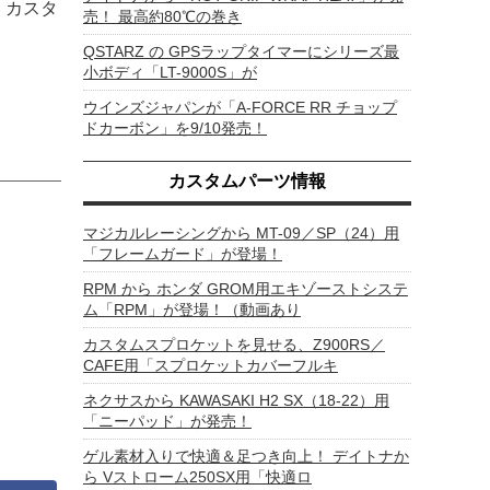
、カスタ
売！ 最高約80℃の巻き
QSTARZ の GPSラップタイマーにシリーズ最
小ボディ「LT-9000S」が
ウインズジャパンが「A-FORCE RR チョップ
ドカーボン」を9/10発売！
カスタムパーツ情報
マジカルレーシングから MT-09／SP（24）用
「フレームガード」が登場！
RPM から ホンダ GROM用エキゾーストシステ
ム「RPM」が登場！（動画あり
カスタムスプロケットを見せる、Z900RS／
CAFE用「スプロケットカバーフルキ
ネクサスから KAWASAKI H2 SX（18-22）用
「ニーパッド」が発売！
ゲル素材入りで快適＆足つき向上！ デイトナか
ら Vストローム250SX用「快適ロ