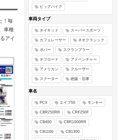
ビッグバイク
車両タイプ
た！毎
に、車種
ネイキッド
スーパースポーツ
るアイ
カフェレーサー
ネオクラシック
ボバー
スクランブラー
オフロード
アドベンチャー
アメリカン
クルーザー
スクーター
絶版・旧車
車名
PCX
エイプ50
モンキー
CBR250RR
CRF250F
CB400
CBR1000RR
CB1100
CB1300