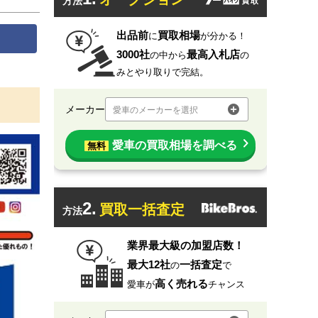
方法
出品前
買取相場
に
が分かる！
3000社
最高入札店
の中から
の
みとやり取りで完結。
メーカー
愛車のメーカーを選択
愛車の買取相場を調べる
無料
2.
買取一括査定
方法
業界最大級の加盟店数！
最大12社
一括査定
の
で
高く売れる
愛車が
チャンス