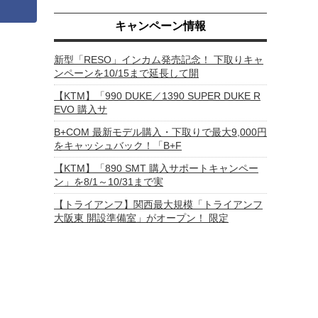
キャンペーン情報
新型「RESO」インカム発売記念！ 下取りキャ
ンペーンを10/15まで延長して開
【KTM】「990 DUKE／1390 SUPER DUKE R
EVO 購入サ
B+COM 最新モデル購入・下取りで最大9,000円
をキャッシュバック！「B+F
【KTM】「890 SMT 購入サポートキャンペー
ン」を8/1～10/31まで実
【トライアンフ】関西最大規模「トライアンフ
大阪東 開設準備室」がオープン！ 限定