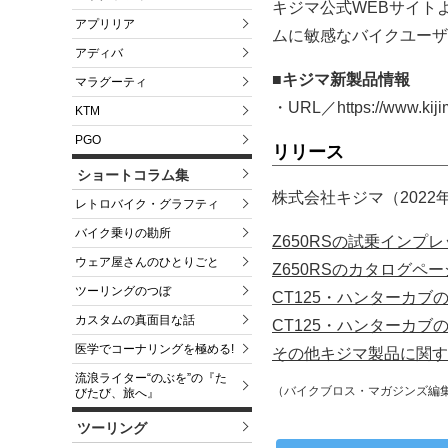
キジマ公式WEBサイト
アプリリア
ムに敏感なバイクユーザ
アディバ
■キジマ新製品情報
マラグーティ
・URL／https://www.kijim
KTM
PGO
リリース
ショートコラム集
株式会社キジマ（2022
レトロバイク・グラフティ
バイク乗りの勘所
Z650RSの試乗インプ
ウェア屋さんのひとりごと
Z650RSのカタログペ
ツーリングのつぼ
CT125・ハンターカ
カスタムの真面目な話
CT125・ハンターカ
医学でコーナリングを極める!
その他キジマ製品に関す
流浪ライター“のぶを”の『た
（バイクブロス・マガジンズ編
びたび、旅へ』
ツーリング