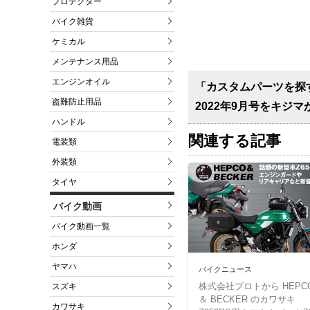
プロテクター
バイク雑貨
ケミカル
メンテナンス用品
エンジンオイル
「カスタムパーツを探すな
盗難防止用品
2022年9月号をキジ
ハンドル
関連する記事
電装類
外装類
タイヤ
バイク動画
バイク動画一覧
ホンダ
ヤマハ
バイクニュース
株式会社プロトから HEPC
スズキ
＆ BECKER のカワサキ
カワサキ