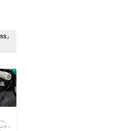
SS」
から、
ームキッ