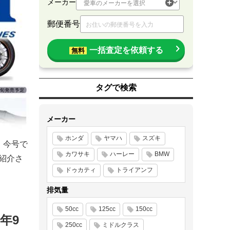
メーカー
郵便番号
一括査定を依頼する
無料
タグで検索
メーカー
ホンダ
ヤマハ
スズキ
た。今号で
カワサキ
ハーレー
BMW
紹介さ
ドゥカティ
トライアンフ
排気量
50cc
125cc
150cc
2年9
250cc
ミドルクラス