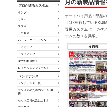
月の新製品情報
プロが造るカスタム
ホンダ
オートバイ用品・部品の
ヤマハ
月1回発行しているKIJI
スズキ
専用カスタムパーツやツ
カワサキ
テムの数々を掲載。
ハーレーダビッドソン
ドゥカティ
トライアンフ
BMW Motorrad
ロイヤルエンフィールド
メンテナンス
メンテナンス一覧
サンメカのためのツール100
選
セット工具の次はこれ!!