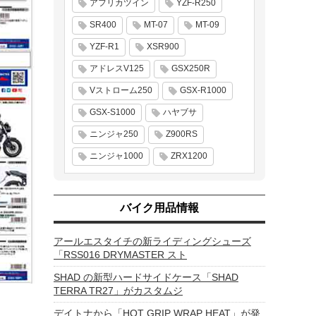
アフリカツイン
YZF-R250
SR400
MT-07
MT-09
YZF-R1
XSR900
アドレスV125
GSX250R
Vストローム250
GSX-R1000
GSX-S1000
ハヤブサ
ニンジャ250
Z900RS
ニンジャ1000
ZRX1200
バイク用品情報
アールエスタイチの新ライディングシューズ
「RSS016 DRYMASTER スト
SHAD の新型ハードサイドケース「SHAD
TERRA TR27」がカスタムジ
デイトナから「HOT GRIP WRAP HEAT」が発