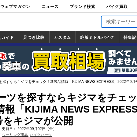
ウェブマガジン
ニュース
ブランド検索
バイク買取
バイクブロス・
原付＆ミニバイ
スポーツ＆ネイ
アメリカン＆ツ
ビッグスクータ
オフロード
バージンハーレ
バージンBMW
バージンドゥカ
バージントライ
ニュース
車両情報
イベント
キャンペ
トピック
バイク用
バイクパ
書籍・
サポート
お知らせ
ブランドを検
ブランドボイ
バイク買取
マガジンズ
ク
キッド
アラー
ー
ー
ティ
アンフ
TOP
ーン
ス
品
ーツ
DVD
索
ス
入ガイド
足つき比較
カスタム
絶版ミドルバイク
特集記
入ガイド
ンダ
マハ
ズキ
ワサキ
カスタム
ホンダ
ヤマハ
スズキ
カワサキ
道の駅調査隊
ツーリング情報局
日本の道50選
国道めぐり
林道ツーリング
絶版ミドルバイク
ホンダ
ヤマハ
スズキ
カワサキ
覧
一覧
一覧
探すならキジマをチェック！新製品情報「KIJIMA NEWS EXPRESS」2022年9
ーツを探すならキジマをチェ
「KIJIMA NEWS EXPRES
月号をキジマが公開
 更新日： 2022年09月02日（金）
:
ツーリング用品
,
バイクバーツ