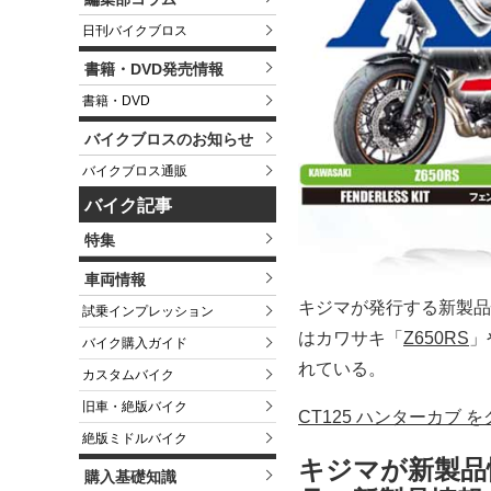
日刊バイクブロス
書籍・DVD発売情報
書籍・DVD
バイクブロスのお知らせ
バイクブロス通販
バイク記事
特集
車両情報
キジマが発行する新製品情報
試乗インプレッション
はカワサキ「
Z650RS
」
バイク購入ガイド
れている。
カスタムバイク
旧車・絶版バイク
CT125 ハンターカブ
絶版ミドルバイク
キジマが新製品情報
購入基礎知識