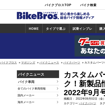
バイクブロスTOP
バイク検索
中古バイ
カタログ検
ショップ検
ク・新車検
索
索
索
HOME
タイプで選ぶ
試乗インプレ
購
スポーツ＆ネ
原付＆ミニバ
アメリカン＆
ビッグスクー
オフロード
試乗インプレ
ホンダ
ヤマハ
スズキ
カワサキ
ハーレー
BMW
トライアンフ
ドゥカティ
購
ホ
ヤ
ス
カ
イキッド
イク
クルーザー
ター
一覧
一
バイクブロス
マガジンズ
バイクニュース
バイクパーツ
カスタムパーツを
カスタムパ
バイクニュース
ク！新製品情報
バイク車両
全てのバイク車両情報
2022年9
国内メーカー
掲載日： 2022年09月02日（金）
海外メーカー
カテゴリー:
バイクパーツ
タグ