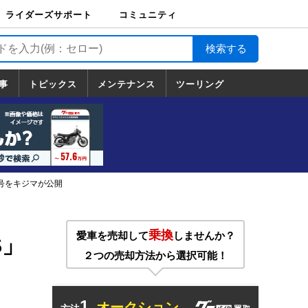
ライダーズサポート
コミュニティ
ライダーズサポート
バイク輸送
バイクガレージライ
バイク車両保険
ロードサービス
バイク試乗
コミュニティ
日記
ツーリング
カスタム
TOP
フ
TOP
事
トピックス
メンテナンス
ツーリング
トピックス
ホンダ
ヤマハ
スズキ
カワサキ
ハーレーダ
BMW
ドゥカティ
トライアン
メンテナンス
基本整備
部位別メンテ
工具の使い方
ツール100選
メンテのうん
一覧
ビッドソン
フ
一覧
ちく
月号をキジマが公開
ッ
乗換
愛車を売却して
しませんか？
S」
２つの売却方法から選択可能！
1.
オークション