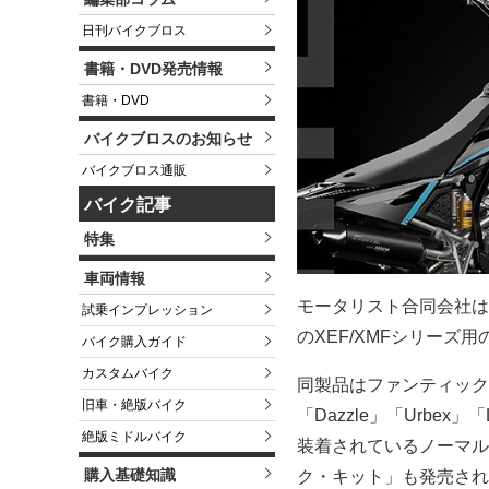
日刊バイクブロス
書籍・DVD発売情報
書籍・DVD
バイクブロスのお知らせ
バイクブロス通販
バイク記事
特集
車両情報
モータリスト合同会社は
試乗インプレッション
のXEF/XMFシリー
バイク購入ガイド
カスタムバイク
同製品はファンティック
旧車・絶版バイク
「Dazzle」「Urbex」
絶版ミドルバイク
装着されているノーマル
購入基礎知識
ク・キット」も発売された