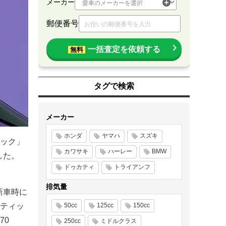
メーカー
郵便番号
一括査定を依頼する
無料
タグで検索
メーカー
ホンダ
ヤマハ
スズキ
ック」
カワサキ
ハーレー
BMW
した。
ドゥカティ
トライアンフ
排気量
、新車時に
ティッ
50cc
125cc
150cc
70
250cc
ミドルクラス