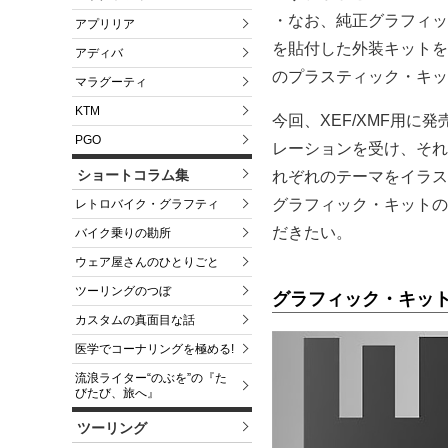
・なお、純正グラフィッ
アプリリア
を貼付した外装キットを
アディバ
のプラスティック・キッ
マラグーティ
KTM
今回、XEF/XMF用
PGO
レーションを受け、それ
ショートコラム集
れぞれのテーマをイラス
グラフィック・キットの
レトロバイク・グラフティ
だきたい。
バイク乗りの勘所
ウェア屋さんのひとりごと
ツーリングのつぼ
グラフィック・キット
カスタムの真面目な話
医学でコーナリングを極める!
流浪ライター“のぶを”の『た
びたび、旅へ』
ツーリング