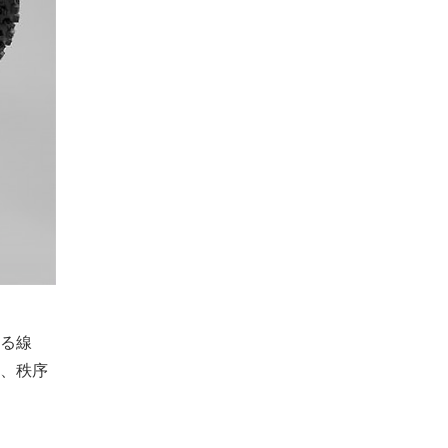
る線
、秩序