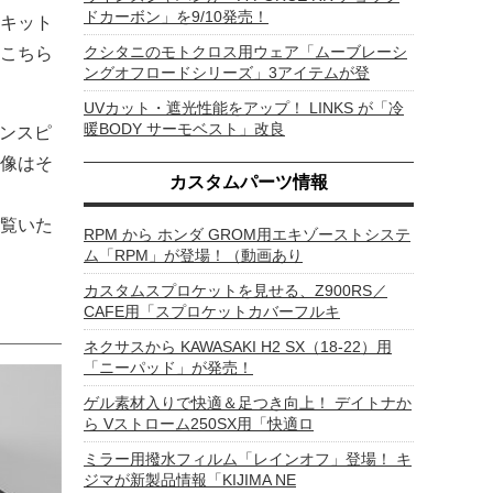
ドカーボン」を9/10発売！
キット
クシタニのモトクロス用ウェア「ムーブレーシ
こちら
ングオフロードシリーズ」3アイテムが登
UVカット・遮光性能をアップ！ LINKS が「冷
暖BODY サーモベスト」改良
インスピ
像はそ
カスタムパーツ情報
覧いた
RPM から ホンダ GROM用エキゾーストシステ
ム「RPM」が登場！（動画あり
カスタムスプロケットを見せる、Z900RS／
CAFE用「スプロケットカバーフルキ
ネクサスから KAWASAKI H2 SX（18-22）用
「ニーパッド」が発売！
ゲル素材入りで快適＆足つき向上！ デイトナか
ら Vストローム250SX用「快適ロ
ミラー用撥水フィルム「レインオフ」登場！ キ
ジマが新製品情報「KIJIMA NE