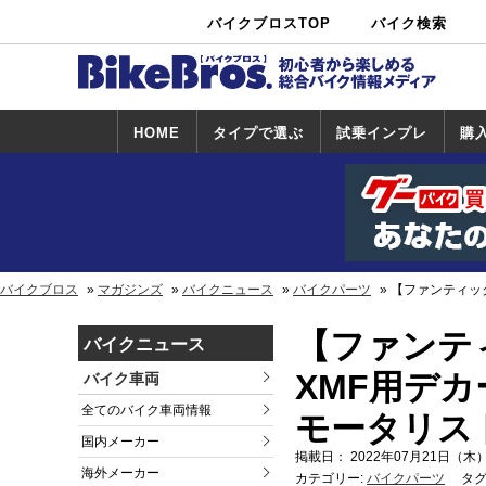
バイクブロスTOP
バイク検索
中古バイ
カタログ検
ショップ検
ク・新車検
索
索
索
HOME
タイプで選ぶ
試乗インプレ
購
スポーツ＆ネ
原付＆ミニバ
アメリカン＆
ビッグスクー
オフロード
試乗インプレ
ホンダ
ヤマハ
スズキ
カワサキ
ハーレー
BMW
トライアンフ
ドゥカティ
購
ホ
ヤ
ス
カ
イキッド
イク
クルーザー
ター
一覧
一
バイクブロス
マガジンズ
バイクニュース
バイクパーツ
【ファンティッ
【ファンテ
バイクニュース
XMF用デ
バイク車両
全てのバイク車両情報
モータリス
国内メーカー
掲載日： 2022年07月21日（木）
海外メーカー
カテゴリー:
バイクパーツ
タグ