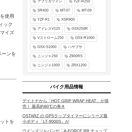
アフリカツイン
YZF-R250
SR400
MT-07
MT-09
を使用
YZF-R1
XSR900
ィック
アドレスV125
GSX250R
マイズ
Vストローム250
GSX-R1000
GSX-S1000
ハヤブサ
ペーンを
ニンジャ250
Z900RS
ニンジャ1000
ZRX1200
バイク用品情報
デイトナから「HOT GRIP WRAP HEAT」が発
売！ 最高約80℃の巻き
QSTARZ の GPSラップタイマーにシリーズ最
ットを
小ボディ「LT-9000S」が
ウインズジャパンが「A-FORCE RR チョップ