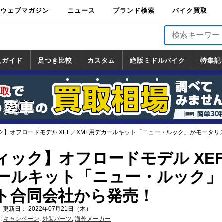
ウェブマガジン
ニュース
ブランド検索
バイク買取
バイクブロス・
原付＆ミニバイ
スポーツ＆ネイ
アメリカン＆ツ
ビッグスクータ
オフロード
バージンハーレ
バージンBMW
バージンドゥカ
バージントライ
ニュース
車両情報
イベント
キャンペ
トピック
バイク用
バイクパ
書籍・
サポート
お知らせ
ブランドを検
ブランドボイ
バイク買取
マガジンズ
ク
キッド
アラー
ー
ー
ティ
アンフ
TOP
ーン
ス
品
ーツ
DVD
索
ス
入ガイド
足つき比較
カスタム
絶版ミドルバイク
特集記
入ガイド
ンダ
マハ
ズキ
ワサキ
カスタム
ホンダ
ヤマハ
スズキ
カワサキ
道の駅調査隊
ツーリング情報局
日本の道50選
国道めぐり
林道ツーリング
絶版ミドルバイク
ホンダ
ヤマハ
スズキ
カワサキ
覧
一覧
一覧
ク】オフロードモデル XEF／XMF用デカールキット「ニュー・ルック」がモータ
ィック】オフロードモデル XE
カールキット「ニュー・ルック
ト合同会社から発売！
 更新日： 2022年07月21日（木）
:
キャンペーン
,
外装パーツ
,
海外メーカー