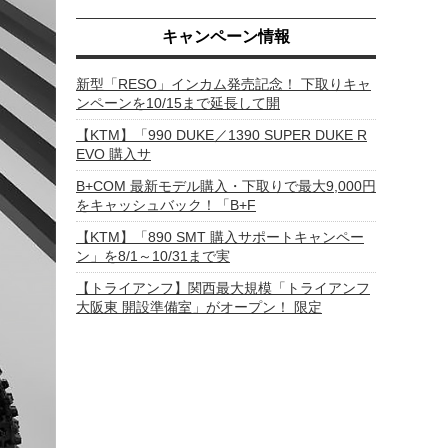
キャンペーン情報
新型「RESO」インカム発売記念！ 下取りキャ
ンペーンを10/15まで延長して開
【KTM】「990 DUKE／1390 SUPER DUKE R
EVO 購入サ
B+COM 最新モデル購入・下取りで最大9,000円
をキャッシュバック！「B+F
【KTM】「890 SMT 購入サポートキャンペー
ン」を8/1～10/31まで実
【トライアンフ】関西最大規模「トライアンフ
大阪東 開設準備室」がオープン！ 限定