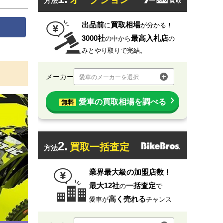
方法
出品前
買取相場
に
が分かる！
3000社
最高入札店
の中から
の
みとやり取りで完結。
メーカー
愛車のメーカーを選択
愛車の買取相場を調べる
無料
2.
買取一括査定
方法
業界最大級の加盟店数！
最大12社
一括査定
の
で
高く売れる
愛車が
チャンス