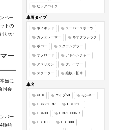
ビッグバイク
ャンペー
車両タイプ
ットの
ネイキッド
スーパースポーツ
はいか
カフェレーサー
ネオクラシック
ボバー
スクランブラー
サマー
オフロード
アドベンチャー
アメリカン
クルーザー
スクーター
絶版・旧車
本当に
車名
合同会
PCX
エイプ50
モンキー
CBR250RR
CRF250F
CB400
CBR1000RR
ンパー
CB1100
CB1300
に4種類