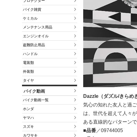
プロテクター
バイク雑貨
ケミカル
メンテナンス用品
エンジンオイル
盗難防止用品
ハンドル
電装類
外装類
タイヤ
バイク動画
Dazzle（ダズル/きらめ
バイク動画一覧
気心の知れた友人と過ご
ホンダ
は、世代を超えて人々が
ヤマハ
ある直線的なパターンで
スズキ
■品番
／09744005
カワサキ