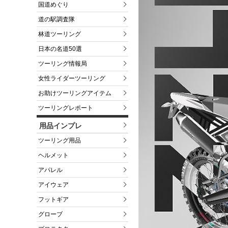
国道めぐり
道の駅調査隊
林道ツーリング
日本の名道50選
ツーリング情報局
女性ライダーツーリング
お助けツーリングアイテム
ツーリングレポート
用品インプレ
ツーリング用品
ヘルメット
アパレル
アイウェア
フットギア
グローブ