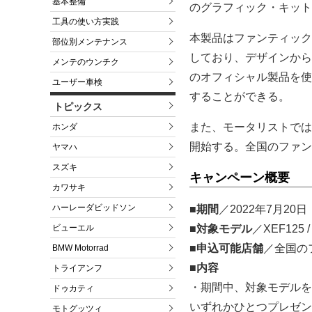
基本整備
のグラフィック・キット
工具の使い方実践
本製品はファンティック
部位別メンテナンス
しており、デザインから
メンテのウンチク
のオフィシャル製品を使
ユーザー車検
することができる。
トピックス
また、モータリストでは
ホンダ
開始する。全国のファン
ヤマハ
スズキ
キャンペーン概要
カワサキ
ハーレーダビッドソン
■期間
／2022年7月20
ビューエル
■対象モデル
／XEF125 / 
■申込可能店舗
／全国の
BMW Motorrad
■内容
トライアンフ
・期間中、対象モデルを
ドゥカティ
いずれかひとつプレゼン
モトグッツィ