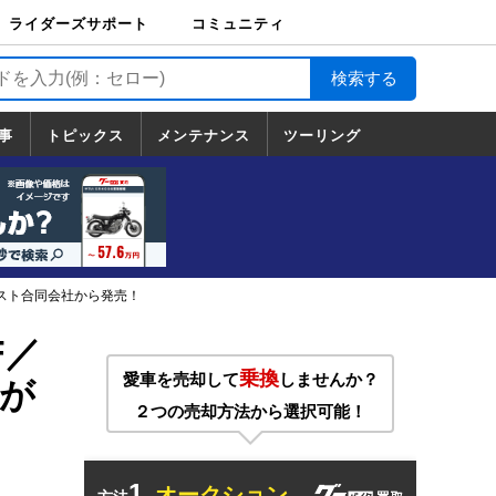
ライダーズサポート
コミュニティ
ライダーズサポート
バイク輸送
バイクガレージライ
バイク車両保険
ロードサービス
バイク試乗
コミュニティ
日記
ツーリング
カスタム
TOP
フ
TOP
事
トピックス
メンテナンス
ツーリング
トピックス
ホンダ
ヤマハ
スズキ
カワサキ
ハーレーダ
BMW
ドゥカティ
トライアン
メンテナンス
基本整備
部位別メンテ
工具の使い方
ツール100選
メンテのうん
一覧
ビッドソン
フ
一覧
ちく
リスト合同会社から発売！
F／
乗換
愛車を売却して
しませんか？
」が
２つの売却方法から選択可能！
1.
オークション