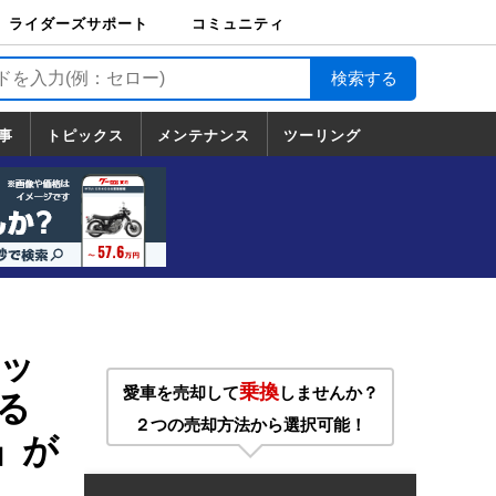
ライダーズサポート
コミュニティ
ライダーズサポート
バイク輸送
バイクガレージライ
バイク車両保険
ロードサービス
バイク試乗
コミュニティ
日記
ツーリング
カスタム
TOP
フ
TOP
事
トピックス
メンテナンス
ツーリング
トピックス
ホンダ
ヤマハ
スズキ
カワサキ
ハーレーダ
BMW
ドゥカティ
トライアン
メンテナンス
基本整備
部位別メンテ
工具の使い方
ツール100選
メンテのうん
一覧
ビッドソン
フ
一覧
ちく
ッ
乗換
愛車を売却して
しませんか？
る
２つの売却方法から選択可能！
5」が