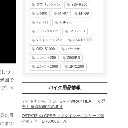
アフリカツイン
YZF-R250
SR400
MT-07
MT-09
YZF-R1
XSR900
アドレスV125
GSX250R
Vストローム250
GSX-R1000
GSX-S1000
ハヤブサ
ニンジャ250
Z900RS
ニンジャ1000
ZRX1200
保しつ
米国で
バイク用品情報
ップ）を
デイトナから「HOT GRIP WRAP HEAT」が発
売！ 最高約80℃の巻き
見た目
QSTARZ の GPSラップタイマーにシリーズ最
小ボディ「LT-9000S」が
にまで