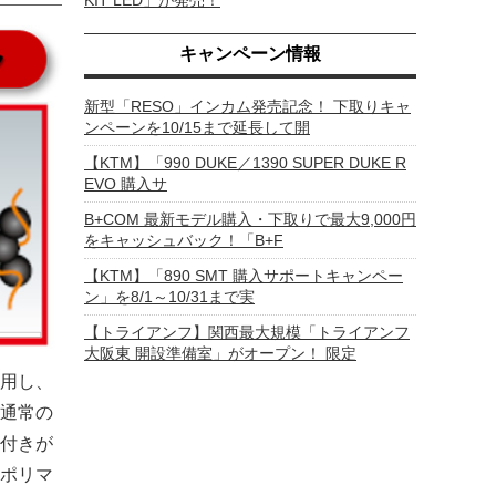
KIT LED」が発売！
キャンペーン情報
新型「RESO」インカム発売記念！ 下取りキャ
ンペーンを10/15まで延長して開
【KTM】「990 DUKE／1390 SUPER DUKE R
EVO 購入サ
B+COM 最新モデル購入・下取りで最大9,000円
をキャッシュバック！「B+F
【KTM】「890 SMT 購入サポートキャンペー
ン」を8/1～10/31まで実
【トライアンフ】関西最大規模「トライアンフ
大阪東 開設準備室」がオープン！ 限定
用し、
通常の
付きが
ポリマ