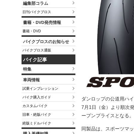
編集部コラム
日刊バイクブロス
書籍・DVD発売情報
書籍・DVD
バイクブロスのお知らせ
バイクブロス通販
バイク記事
特集
車両情報
試乗インプレッション
バイク購入ガイド
ダンロップの公道用ハイグ
カスタムバイク
7月1日（金）より順次
旧車・絶版バイク
ープンプライスとなる。
絶版ミドルバイク
同製品は、スポーツマッ
購入基礎知識