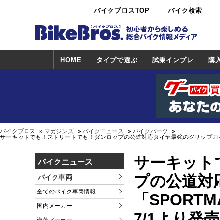
バイクブロスTOP
バイク検索
中古バイ
カタログ検
ショップ検
ク・新車検
索
索
索
HOME
タイプで選ぶ
試乗インプレ
購
スポーツ＆ネ
原付＆ミニバ
アメリカン＆
ビッグスクー
オフロード
試乗インプレ
ホンダ
ヤマハ
スズキ
カワサキ
ハーレー
BMW
トライアンフ
ドゥカティ
購
ホ
ヤ
ス
カ
イキッド
イク
クルーザー
ター
一覧
一
バイクブロス
マガジンズ
バイクニュース
バイクパーツ
サーキットでも！ストリートでも！ダンロップの公道対応タイヤ最強のグリップ力を誇る
サーキット
バイクニュース
プの公道対
バイク車両
全てのバイク車両情報
「SPORT
国内メーカー
7/1より発