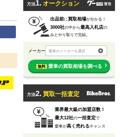
1.
オークション
方法
出品前
買取相場
に
が分かる！
3000社
最高入札店
の中から
の
みとやり取りで完結。
メーカー
愛車のメーカーを選択
愛車の買取相場を調べる
無料
2.
買取一括査定
方法
業界最大級の加盟店数！
最大12社
一括査定
の
で
高く売れる
愛車が
チャンス