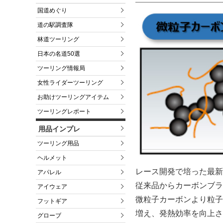
国道めぐり
道の駅調査隊
林道ツーリング
日本の名道50選
ツーリング情報局
女性ライダーツーリング
お助けツーリングアイテム
ツーリングレポート
用品インプレ
ツーリング用品
ヘルメット
レース開発で培った最新
アパレル
従来品からカーボンブラ
アイウェア
微粒子カーボンより粒子
フットギア
増え、発熱効率を向上さ
グローブ