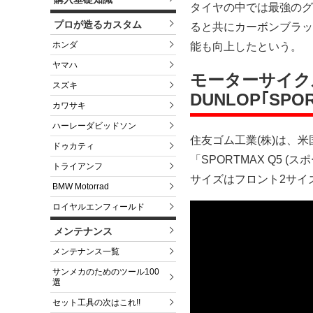
タイヤの中では最強のグ
プロが造るカスタム
ると共にカーボンブラッ
ホンダ
能も向上したという。
ヤマハ
モーターサイク
スズキ
DUNLOP｢SPO
カワサキ
ハーレーダビッドソン
住友ゴム工業(株)は、
ドゥカティ
「SPORTMAX Q5
トライアンフ
サイズはフロント2サイ
BMW Motorrad
ロイヤルエンフィールド
メンテナンス
メンテナンス一覧
サンメカのためのツール100
選
セット工具の次はこれ!!