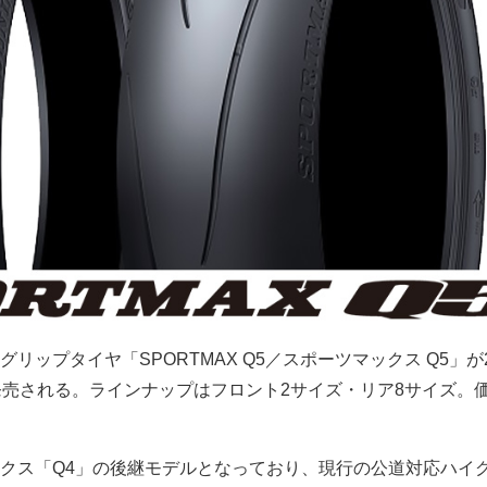
リップタイヤ「SPORTMAX Q5／スポーツマックス Q5」が2
発売される。ラインナップはフロント2サイズ・リア8サイズ。
クス「Q4」の後継モデルとなっており、現行の公道対応ハイ