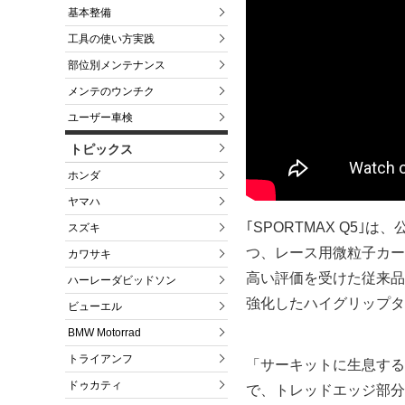
基本整備
工具の使い方実践
部位別メンテナンス
メンテのウンチク
ユーザー車検
トピックス
ホンダ
ヤマハ
｢SPORTMAX Q5
スズキ
つ、レース用微粒子カー
カワサキ
高い評価を受けた従来品
ハーレーダビッドソン
強化したハイグリップタ
ビューエル
BMW Motorrad
トライアンフ
「サーキットに生息する
ドゥカティ
で、トレッドエッジ部分