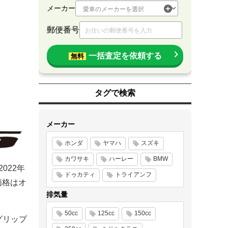
メーカー
郵便番号
一括査定を依頼する
無料
タグで検索
メーカー
ホンダ
ヤマハ
スズキ
カワサキ
ハーレー
BMW
022年
ドゥカティ
トライアンフ
価格はオ
排気量
50cc
125cc
150cc
グリップ