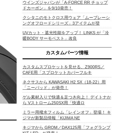
ウインズジャパンが「A-FORCE RR チョップ
ドカーボン」を9/10発売！
クシタニのモトクロス用ウェア「ムーブレーシ
ングオフロードシリーズ」3アイテムが登
UVカット・遮光性能をアップ！ LINKS が「冷
暖BODY サーモベスト」改良
カスタムパーツ情報
カスタムスプロケットを見せる、Z900RS／
CAFE用「スプロケットカバーフルキ
ネクサスから KAWASAKI H2 SX（18-22）用
「ニーパッド」が発売！
ゲル素材入りで快適＆足つき向上！ デイトナか
ら Vストローム250SX用「快適ロ
ミラー用撥水フィルム「レインオフ」登場！ キ
ジマが新製品情報「KIJIMA NE
キジマから GROM／DAX125用「フォグランプ