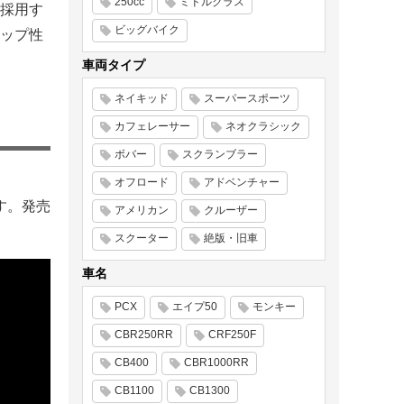
250cc
ミドルクラス
採用す
ビッグバイク
ップ性
車両タイプ
ネイキッド
スーパースポーツ
カフェレーサー
ネオクラシック
ボバー
スクランブラー
オフロード
アドベンチャー
ます。発売
アメリカン
クルーザー
スクーター
絶版・旧車
車名
PCX
エイプ50
モンキー
CBR250RR
CRF250F
CB400
CBR1000RR
CB1100
CB1300