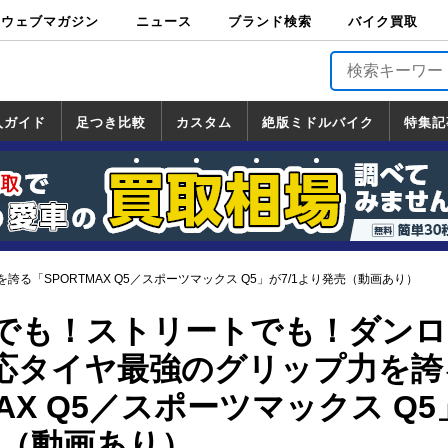
ウェブマガジン
ニュース
ブランド検索
バイク買取
バイクブロス・
原付＆ミニバイ
スポーツ＆ネイ
アメリカン＆ツ
ビッグスクータ
オフロード
バージンハーレ
バージンBMW
バージンドゥカ
バージントライ
ニュース
車両情報
イベント
キャンペ
トピック
バイク用
バイクパ
書籍・
サポート
お知らせ
ブランドを検
ブランドボイ
バイク買取
マガジンズ
ク
キッド
アラー
ー
ー
ティ
アンフ
TOP
ーン
ス
品
ーツ
DVD
索
ス
入ガイド
足つき比較
カスタム
絶版ミドルバイク
特集記
入ガイド
ンダ
マハ
ズキ
ワサキ
カスタム
ホンダ
ヤマハ
スズキ
カワサキ
道の駅調査隊
ツーリング情報局
日本の道50選
国道めぐり
林道ツーリング
絶版ミドルバイク
ホンダ
ヤマハ
スズキ
カワサキ
覧
一覧
一覧
「SPORTMAX Q5／スポーツマックス Q5」が7/1より発売（動画あり）
でも！ストリートでも！ダンロ
応タイヤ最強のグリップ力を誇
MAX Q5／スポーツマックス Q
売（動画あり）