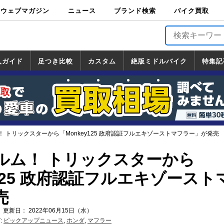
ウェブマガジン
ニュース
ブランド検索
バイク買取
バイクブロス・
原付＆ミニバイ
スポーツ＆ネイ
アメリカン＆ツ
ビッグスクータ
オフロード
バージンハーレ
バージンBMW
バージンドゥカ
バージントライ
ニュース
車両情報
イベント
キャンペ
トピック
バイク用
バイクパ
書籍・
サポート
お知らせ
ブランドを検
ブランドボイ
バイク買取
マガジンズ
ク
キッド
アラー
ー
ー
ティ
アンフ
TOP
ーン
ス
品
ーツ
DVD
索
ス
入ガイド
足つき比較
カスタム
絶版ミドルバイク
特集記
入ガイド
ンダ
マハ
ズキ
ワサキ
カスタム
ホンダ
ヤマハ
スズキ
カワサキ
道の駅調査隊
ツーリング情報局
日本の道50選
国道めぐり
林道ツーリング
絶版ミドルバイク
ホンダ
ヤマハ
スズキ
カワサキ
覧
一覧
一覧
 トリックスターから「Monkey125 政府認証フルエキゾーストマフラー」が発売
ルム！ トリックスターから
y125 政府認証フルエキゾースト
売
 更新日： 2022年06月15日（水）
:
ピックアップニュース
,
ホンダ
,
マフラー