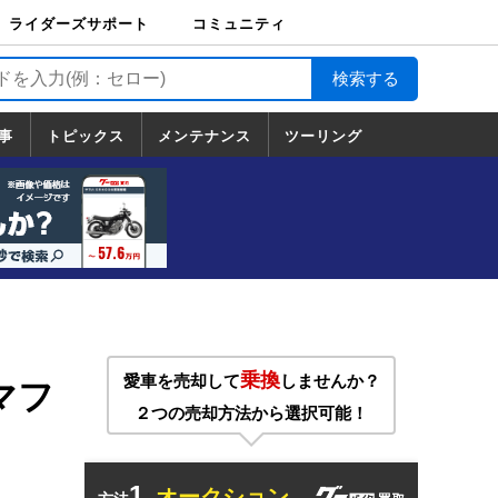
ライダーズサポート
コミュニティ
ライダーズサポート
バイク輸送
バイクガレージライ
バイク車両保険
ロードサービス
バイク試乗
コミュニティ
日記
ツーリング
カスタム
TOP
フ
TOP
事
トピックス
メンテナンス
ツーリング
トピックス
ホンダ
ヤマハ
スズキ
カワサキ
ハーレーダ
BMW
ドゥカティ
トライアン
メンテナンス
基本整備
部位別メンテ
工具の使い方
ツール100選
メンテのうん
一覧
ビッドソン
フ
一覧
ちく
乗換
愛車を売却して
しませんか？
マフ
２つの売却方法から選択可能！
1.
オークション