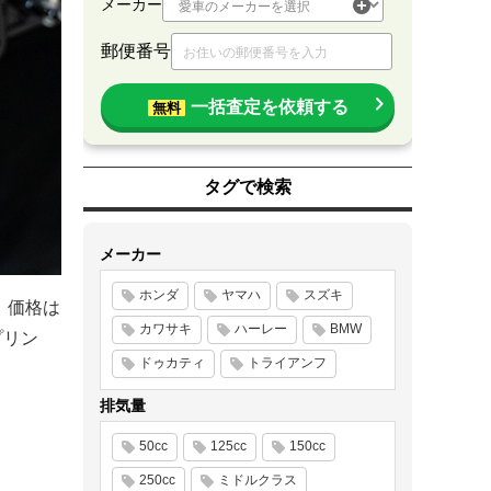
メーカー
郵便番号
一括査定を依頼する
無料
タグで検索
メーカー
ホンダ
ヤマハ
スズキ
。価格は
カワサキ
ハーレー
BMW
プリン
ドゥカティ
トライアンフ
排気量
50cc
125cc
150cc
250cc
ミドルクラス