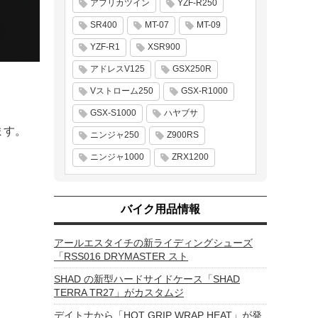
アフリカツイン
YZF-R250
SR400
MT-07
MT-09
YZF-R1
XSR900
アドレスV125
GSX250R
Vストローム250
GSX-R1000
GSX-S1000
ハヤブサ
ます。
ニンジャ250
Z900RS
ニンジャ1000
ZRX1200
バイク用品情報
アールエスタイチの新ライディングシューズ
「RSS016 DRYMASTER スト
SHAD の新型ハードサイドケース「SHAD
TERRA TR27」がカスタムジ
デイトナから「HOT GRIP WRAP HEAT」が発