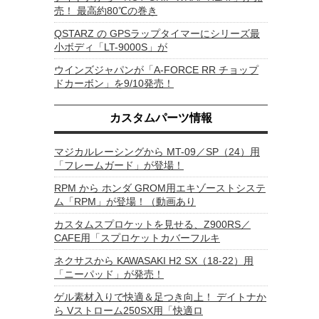
売！ 最高約80℃の巻き
QSTARZ の GPSラップタイマーにシリーズ最
小ボディ「LT-9000S」が
ウインズジャパンが「A-FORCE RR チョップ
ドカーボン」を9/10発売！
カスタムパーツ情報
マジカルレーシングから MT-09／SP（24）用
「フレームガード」が登場！
RPM から ホンダ GROM用エキゾーストシステ
ム「RPM」が登場！（動画あり
カスタムスプロケットを見せる、Z900RS／
CAFE用「スプロケットカバーフルキ
ネクサスから KAWASAKI H2 SX（18-22）用
「ニーパッド」が発売！
ゲル素材入りで快適＆足つき向上！ デイトナか
ら Vストローム250SX用「快適ロ