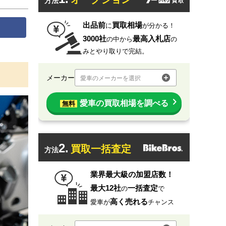
方法
出品前
買取相場
に
が分かる！
3000社
最高入札店
の中から
の
みとやり取りで完結。
メーカー
愛車のメーカーを選択
愛車の買取相場を調べる
無料
2.
買取一括査定
方法
業界最大級の加盟店数！
最大12社
一括査定
の
で
高く売れる
愛車が
チャンス