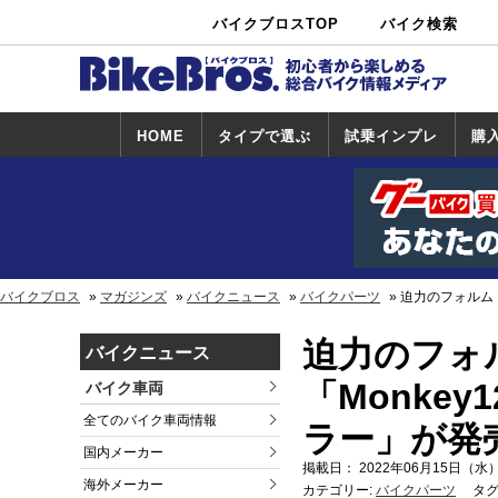
バイクブロスTOP
バイク検索
中古バイ
カタログ検
ショップ検
ク・新車検
索
索
索
HOME
タイプで選ぶ
試乗インプレ
購
スポーツ＆ネ
原付＆ミニバ
アメリカン＆
ビッグスクー
オフロード
試乗インプレ
ホンダ
ヤマハ
スズキ
カワサキ
ハーレー
BMW
トライアンフ
ドゥカティ
購
ホ
ヤ
ス
カ
イキッド
イク
クルーザー
ター
一覧
一
バイクブロス
マガジンズ
バイクニュース
バイクパーツ
迫力のフォルム！
迫力のフォ
バイクニュース
「Monke
バイク車両
全てのバイク車両情報
ラー」が発
国内メーカー
掲載日： 2022年06月15日（水）
海外メーカー
カテゴリー:
バイクパーツ
タグ