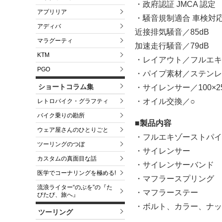
・政府認証 JMCA 認定
アプリリア
・騒音規制適合 車検対
アディバ
近接排気騒音／85dB
マラグーティ
加速走行騒音／79dB
KTM
・レイアウト／フルエキ
PGO
・パイプ素材／ステンレ
ショートコラム集
・サイレンサー／100×25
・オイル交換／○
レトロバイク・グラフティ
バイク乗りの勘所
■製品内容
ウェア屋さんのひとりごと
・フルエキゾーストパイ
ツーリングのつぼ
・サイレンサー
カスタムの真面目な話
・サイレンサーバンド
医学でコーナリングを極める!
・マフラースプリング
流浪ライター“のぶを”の『た
・マフラーステー
びたび、旅へ』
・ボルト、カラー、ナッ
ツーリング