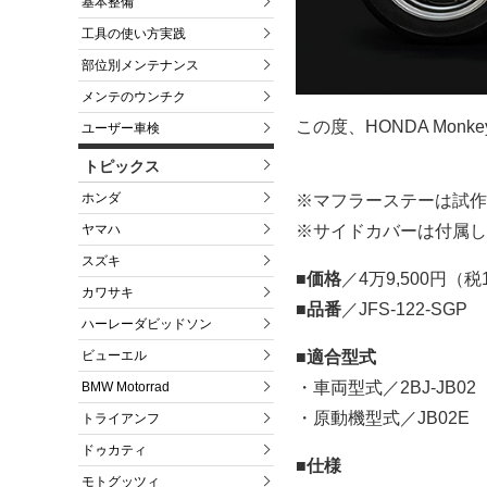
基本整備
工具の使い方実践
部位別メンテナンス
メンテのウンチク
この度、HONDA Mo
ユーザー車検
トピックス
ホンダ
※マフラーステーは試作
ヤマハ
※サイドカバーは付属し
スズキ
■価格
／4万9,500円（
カワサキ
■品番
／JFS-122-SGP
ハーレーダビッドソン
ビューエル
■適合型式
・車両型式／2BJ-JB02
BMW Motorrad
・原動機型式／JB02E
トライアンフ
ドゥカティ
■仕様
モトグッツィ