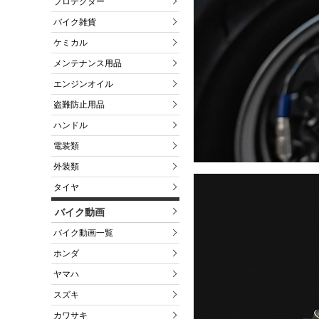
プロテクター
バイク雑貨
ケミカル
メンテナンス用品
エンジンオイル
盗難防止用品
ハンドル
電装類
外装類
タイヤ
バイク動画
バイク動画一覧
ホンダ
ヤマハ
スズキ
カワサキ