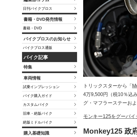
日刊バイクブロス
書籍・DVD発売情報
書籍・DVD
バイクブロスのお知らせ
バイクブロス通販
バイク記事
特集
車両情報
トリックスターから「
M
試乗インプレッション
4万9,500円（税10
バイク購入ガイド
グ・マフラーステーおよ
カスタムバイク
旧車・絶版バイク
モンキー125をグーバ
絶版ミドルバイク
Monkey12
購入基礎知識