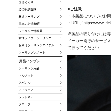
国道めぐり
■ご注意
道の駅調査隊
・本製品についてのお問
林道ツーリング
・URL／https://www.tricks
日本の名道50選
ツーリング情報局
※製品の取り付けには専
女性ライダーツーリング
メーカー発行のサービス
お助けツーリングアイテム
て行ってください。
ツーリングレポート
用品インプレ
ツーリング用品
ヘルメット
アパレル
アイウェア
フットギア
グローブ