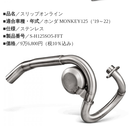
■品名
／スリップオンライン
■適合車種・年式
／ホンダ MONKEY125（’19～22）
■仕様
／ステンレス
■製品番号
／S-H125SO5-FFT
■価格
／9万6,800円（税10％込み）