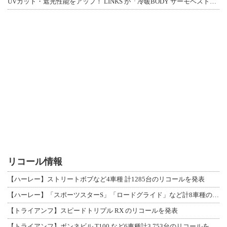
UVカット・遮光性能をアップ！ LINKS が「冷暖BODY サーモベスト」改良
リコール情報
【ハーレー】ストリートボブなど4車種 計1285台のリコールを発表
【ハーレー】「スポーツスターS」「ロードグライド」など計8車種のリコールを発表
【トライアンフ】スピードトリプル RX のリコールを発表
【トライアンフ】ボンネビル T100 など6車種計3,753台のリコールを発表