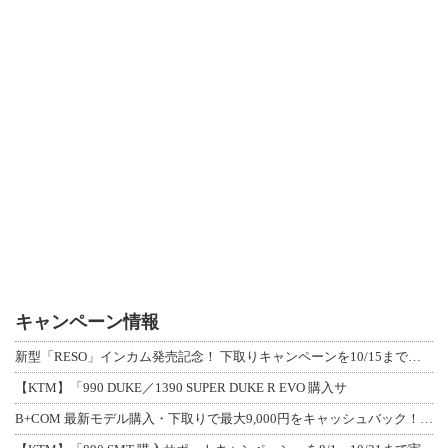
キャンペーン情報
新型「RESO」インカム発売記念！ 下取りキャンペーンを10/15まで延長して開
【KTM】「990 DUKE／1390 SUPER DUKE R EVO 購入サ
B+COM 最新モデル購入・下取りで最大9,000円をキャッシュバック！「B+F