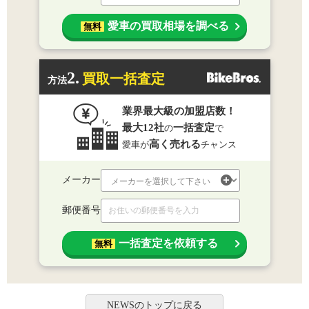
愛車の買取相場を調べる
無料
2.
買取一括査定
方法
業界最大級の加盟店数！
最大12社
一括査定
の
で
高く売れる
愛車が
チャンス
メーカー
郵便番号
一括査定を依頼する
無料
NEWSのトップに戻る