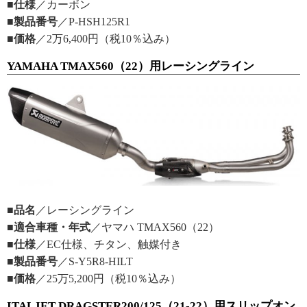
■仕様
／カーボン
■製品番号
／P-HSH125R1
■価格
／2万6,400円（税10％込み）
YAMAHA TMAX560（22）用レーシングライン
■品名
／レーシングライン
■適合車種・年式
／ヤマハ TMAX560（22）
■仕様
／EC仕様、チタン、触媒付き
■製品番号
／S-Y5R8-HILT
■価格
／25万5,200円（税10％込み）
ITALJET DRAGSTER200/125（21-22）用スリップオン