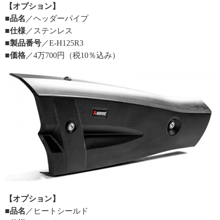
【オプション】
■品名
／ヘッダーパイプ
■仕様
／ステンレス
■製品番号
／E-H125R3
■価格
／4万700円（税10％込み）
【オプション】
■品名
／ヒートシールド