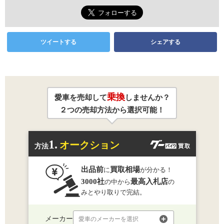
ツイートする
シェアする
乗換
愛車を売却して
しませんか？
２つの売却方法から選択可能！
1.
オークション
方法
出品前
買取相場
に
が分かる！
3000社
最高入札店
の中から
の
みとやり取りで完結。
メーカー
愛車のメーカーを選択