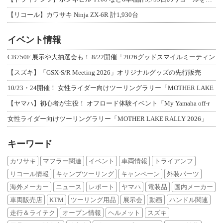
【リコール】カワサキ Ninja ZX-6R 計1,930台
イベント情報
CB750F 展示や大抽選会も！ 8/22開催「2026グッドスマイルミーティン
【スズキ】「GSX-S/R Meeting 2026」オリジナルグッズの先行販売
10/23・24開催！ 女性ライダー向けツーリングラリー「MOTHER LAKE
【ヤマハ】初心者が主役！ オフロード体験イベント「My Yamaha off-r
女性ライダー向けツーリングラリー「MOTHER LAKE RALLY 2026」
キーワード
カワサキ
マフラー関連
イベント
車両情報
トライアンフ
リコール情報
キャンプツーリング
キャンペーン
外装パーツ
海外メーカー
ニュース
レポート
ヤマハ
電装品
国内メーカー
車両販売店
KTM
ツーリング用品
展示会
動画
ハンドル関連
走行＆ライテク
オープン情報
ヘルメット
スズキ