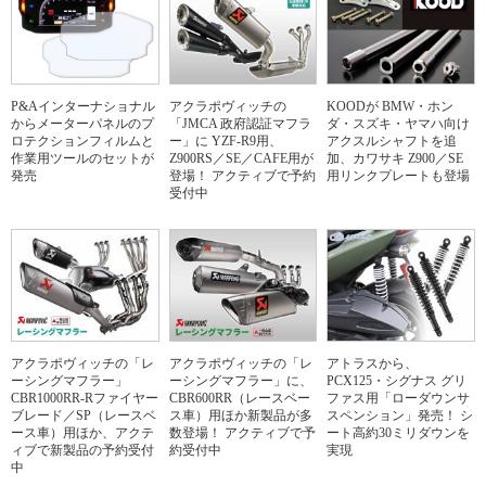
P&Aインターナショナル
アクラポヴィッチの
KOODが BMW・ホン
からメーターパネルのプ
「JMCA 政府認証マフラ
ダ・スズキ・ヤマハ向け
ロテクションフィルムと
ー」に YZF-R9用、
アクスルシャフトを追
作業用ツールのセットが
Z900RS／SE／CAFE用が
加、カワサキ Z900／SE
発売
登場！ アクティブで予約
用リンクプレートも登場
受付中
アクラポヴィッチの「レ
アクラポヴィッチの「レ
アトラスから、
ーシングマフラー」
ーシングマフラー」に、
PCX125・シグナス グリ
CBR1000RR-Rファイヤー
CBR600RR（レースベー
ファス用「ローダウンサ
ブレード／SP（レースベ
ス車）用ほか新製品が多
スペンション」発売！ シ
ース車）用ほか、アクテ
数登場！ アクティブで予
ート高約30ミリダウンを
ィブで新製品の予約受付
約受付中
実現
中