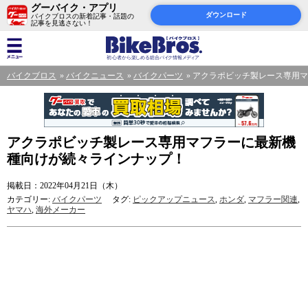
グーバイク・アプリ
ダウンロード
バイクブロスの新着記事・話題の
記事を見逃さない！
バイクブロス
バイクニュース
バイクパーツ
アクラポビッチ製レース専用マ
アクラポビッチ製レース専用マフラーに最新機
種向けが続々ラインナップ！
掲載日：2022年04月21日（木）
カテゴリー:
バイクパーツ
タグ:
ピックアップニュース
,
ホンダ
,
マフラー関連
,
ヤマハ
,
海外メーカー