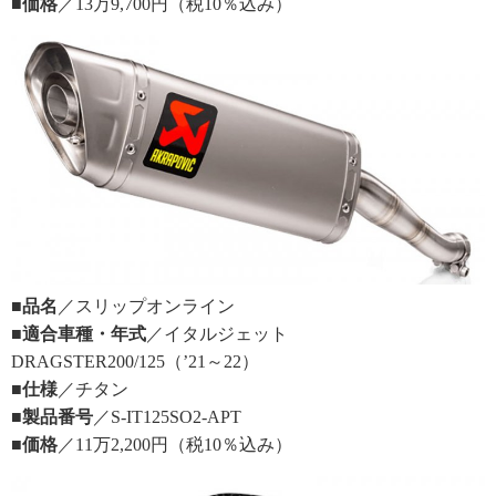
■価格
／13万9,700円（税10％込み）
■品名
／スリップオンライン
■適合車種・年式
／イタルジェット
DRAGSTER200/125（’21～22）
■仕様
／チタン
■製品番号
／S-IT125SO2-APT
■価格
／11万2,200円（税10％込み）