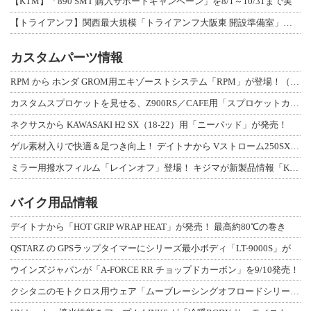
【KTM】「890 SMT 購入サポートキャンペーン」を8/1～10/31まで実
【トライアンフ】関西最大規模「トライアンフ大阪東 開設準備室」がオープン！ 限定
カスタムパーツ情報
RPM から ホンダ GROM用エキゾーストシステム「RPM」が登場！（動画あり
カスタムスプロケットを見せる、Z900RS／CAFE用「スプロケットカバーフルキ
ネクサスから KAWASAKI H2 SX（18-22）用「ニーパッド」が発売！
ゲル素材入りで快適＆足つき向上！ デイトナから Vストローム250SX用「快適ロ
ミラー用撥水フィルム「レインオフ」登場！ キジマが新製品情報「KIJIMA NE
バイク用品情報
デイトナから「HOT GRIP WRAP HEAT」が発売！ 最高約80℃の巻き
QSTARZ の GPSラップタイマーにシリーズ最小ボディ「LT-9000S」が
ウインズジャパンが「A-FORCE RR チョップドカーボン」を9/10発売！
クシタニのモトクロス用ウェア「ムーブレーシングオフロードシリーズ」3アイテムが登