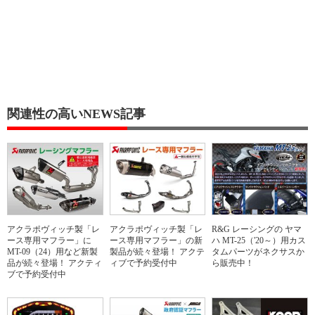
関連性の高いNEWS記事
アクラポヴィッチ製「レ
アクラポヴィッチ製「レ
R&G レーシングの ヤマ
ース専用マフラー」に
ース専用マフラー」の新
ハ MT-25（'20～）用カス
MT-09（24）用など新製
製品が続々登場！ アクテ
タムパーツがネクサスか
品が続々登場！ アクティ
ィブで予約受付中
ら販売中！
ブで予約受付中