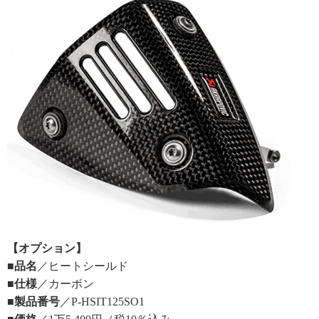
【オプション】
■品名
／ヒートシールド
■仕様
／カーボン
■製品番号
／P-HSIT125SO1