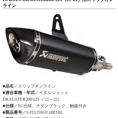
ライン
■品名
／スリップオンライン
■適合車種・年式
／イタルジェット
DRAGSTER200/125（’21～22）
■仕様
／EC仕様、チタンブラック、触媒付き
■製品番号
／S-IT125SO1-HRTBL