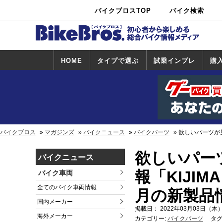
バイクブロスTOP
バイク検索
中古バイ
カタログ検
ショップ検
ク・新車検
索
索
索
HOME
タイプで選ぶ
試乗インプレ
購
スポーツ＆ネ
原付＆ミニバ
アメリカン＆
ビッグスクー
オフロード
試乗インプレ
ホンダ
ヤマハ
スズキ
カワサキ
ハーレー
BMW
トライアンフ
ドゥカティ
購
ホ
ヤ
ス
カ
イキッド
イク
クルーザー
ター
一覧
一
バイクブロス
マガジンズ
バイクニュース
バイクパーツ
欲しいパーツが見
欲しいパー
バイクニュース
報「KIJIMA
バイク車両
全てのバイク車両情報
月の新製品
国内メーカー
掲載日： 2022年03月03日（木）
海外メーカー
カテゴリー:
バイクパーツ
タグ