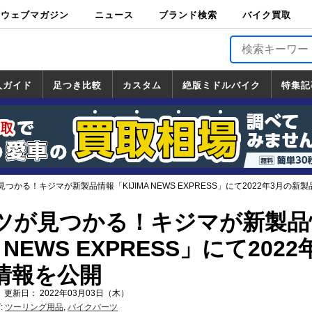
ウェブマガジン
ニュース
ブランド検索
バイク買取
バイクブロス・
原付＆ミニバイ
スポーツ＆ネイ
アメリカン＆ツ
ビッグスクータ
オフロード
バージンハーレ
バージンBMW
バージンドゥカ
バージントライ
ニュース
車両情報
イベント
キャンペ
トピック
バイク用
バイクパ
書籍・
サポート
お知らせ
ブランドを検
ブランドボイ
バイク買取
マガジンズ
ク
キッド
アラー
ー
ー
ティ
アンフ
TOP
ーン
ス
品
ーツ
DVD
索
ス
入ガイド
足つき比較
カスタム
絶版ミドルバイク
特集記
入ガイド
ンダ
マハ
ズキ
ワサキ
カスタム
ホンダ
ヤマハ
スズキ
カワサキ
道の駅調査隊
ツーリング情報局
日本の道50選
国道めぐり
林道ツーリング
絶版ミドルバイク
ホンダ
ヤマハ
スズキ
カワサキ
覧
一覧
一覧
つかる！キジマが新製品情報「KIJIMA NEWS EXPRESS」にて2022年3月の新
ツが見つかる！キジマが新製品
 NEWS EXPRESS」にて2022
情報を公開
 更新日： 2022年03月03日（木）
:
ツーリング用品
,
バイクバーツ