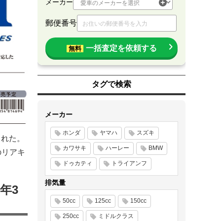
メーカー
郵便番号
一括査定を依頼する
無料
タグで検索
メーカー
ホンダ
ヤマハ
スズキ
された。
カワサキ
ハーレー
BMW
のリアキ
ドゥカティ
トライアンフ
排気量
2年3
50cc
125cc
150cc
250cc
ミドルクラス