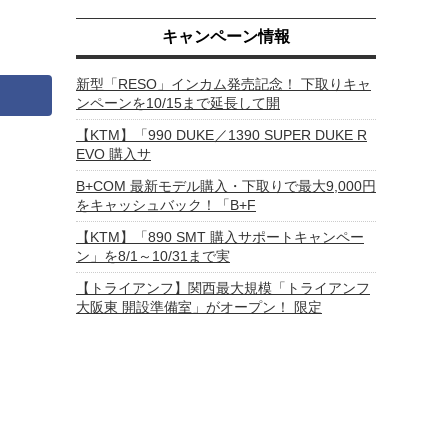
キャンペーン情報
新型「RESO」インカム発売記念！ 下取りキャ
ンペーンを10/15まで延長して開
【KTM】「990 DUKE／1390 SUPER DUKE R
EVO 購入サ
B+COM 最新モデル購入・下取りで最大9,000円
をキャッシュバック！「B+F
【KTM】「890 SMT 購入サポートキャンペー
ン」を8/1～10/31まで実
【トライアンフ】関西最大規模「トライアンフ
大阪東 開設準備室」がオープン！ 限定