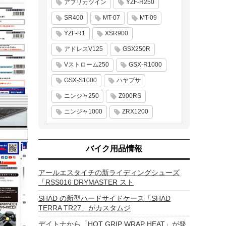
アフリカツイン
YZF-R250
SR400
MT-07
MT-09
YZF-R1
XSR900
アドレスV125
GSX250R
Vストローム250
GSX-R1000
GSX-S1000
ハヤブサ
ニンジャ250
Z900RS
ニンジャ1000
ZRX1200
バイク用品情報
アールエスタイチの新ライディングシューズ
「RSS016 DRYMASTER スト
SHAD の新型ハードサイドケース「SHAD
TERRA TR27」がカスタムジ
デイトナから「HOT GRIP WRAP HEAT」が発