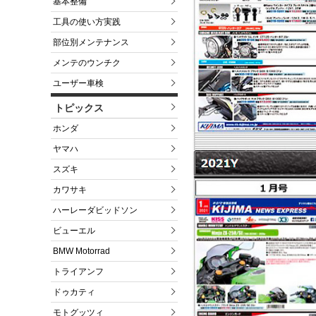
基本整備
工具の使い方実践
部位別メンテナンス
メンテのウンチク
ユーザー車検
トピックス
ホンダ
ヤマハ
スズキ
カワサキ
ハーレーダビッドソン
ビューエル
BMW Motorrad
トライアンフ
ドゥカティ
モトグッツィ