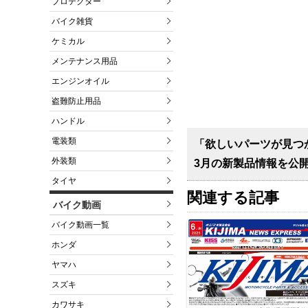
プロテクター
バイク雑貨
ケミカル
メンテナンス用品
エンジンオイル
盗難防止用品
ハンドル
電装類
「欲しいパーツが見つかる
外装類
3月の新製品情報を公
タイヤ
関連する記事
バイク動画
バイク動画一覧
ホンダ
ヤマハ
スズキ
カワサキ