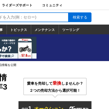
ライダーズサポート
コミュニティ
ライダーズサポート
バイク輸送
バイクガレージライ
バイク車両保険
ロードサービス
バイク試乗
コミュニティ
日記
ツーリング
カスタム
TOP
フ
TOP
事
トピックス
メンテナンス
ツーリング
トピックス
ホンダ
ヤマハ
スズキ
カワサキ
ハーレーダ
BMW
ドゥカティ
トライアン
メンテナンス
基本整備
部位別メンテ
工具の使い方
ツール100選
メンテのうん
一覧
ビッドソン
フ
一覧
ちく
製品情報を公開
情
乗換
愛車を売却して
しませんか？
年3
２つの売却方法から選択可能！
1.
オークション