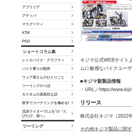
アプリリア
アディバ
マラグーティ
KTM
PGO
ショートコラム集
キジマ公式WEBサイト
レトロバイク・グラフティ
ムに敏感なバイクユーザ
バイク乗りの勘所
ウェア屋さんのひとりごと
■キジマ新製品情報
ツーリングのつぼ
・URL／https://www.kijim
カスタムの真面目な話
リリース
医学でコーナリングを極める!
流浪ライター“のぶを”の『た
株式会社キジマ（2022
びたび、旅へ』
ツーリング
その他キジマ製品に関す