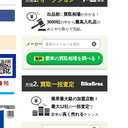
方法
出品前
買取相場
に
が分かる！
3000社
最高入札店
の中から
の
みとやり取りで完結。
メーカー
愛車のメーカーを選択
愛車の買取相場を調べる
無料
2.
買取一括査定
方法
業界最大級の加盟店数！
最大12社
一括査定
の
で
高く売れる
愛車が
チャンス