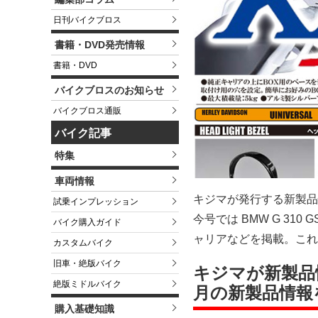
日刊バイクブロス
書籍・DVD発売情報
書籍・DVD
バイクブロスのお知らせ
バイクブロス通販
バイク記事
特集
車両情報
キジマが発行する新製品情報
試乗インプレッション
今号では BMW G 31
バイク購入ガイド
ャリアなどを掲載。これ
カスタムバイク
旧車・絶版バイク
キジマが新製品情報
絶版ミドルバイク
月の新製品情報
購入基礎知識