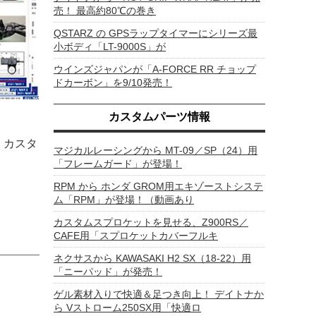
売！ 最高約80℃の巻き
QSTARZ の GPSラップタイマーにシリーズ最
小ボディ「LT-9000S」が
ウインズジャパンが「A-FORCE RR チョップ
ドカーボン」を9/10発売！
カスタムパーツ情報
、カスタ
マジカルレーシングから MT-09／SP（24）用
「フレームガード」が登場！
RPM から ホンダ GROM用エキゾーストシステ
ム「RPM」が登場！（動画あり
カスタムスプロケットを見せる、Z900RS／
CAFE用「スプロケットカバーフルキ
ネクサスから KAWASAKI H2 SX（18-22）用
「ニーパッド」が発売！
ゲル素材入りで快適＆足つき向上！ デイトナか
ら Vストローム250SX用「快適ロ