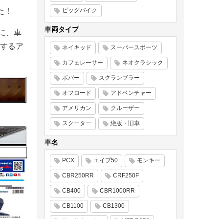
た！
ビッグバイク
車両タイプ
心に、車
するア
ネイキッド
スーパースポーツ
カフェレーサー
ネオクラシック
ボバー
スクランブラー
オフロード
アドベンチャー
アメリカン
クルーザー
スクーター
絶版・旧車
車名
PCX
エイプ50
モンキー
CBR250RR
CRF250F
CB400
CBR1000RR
CB1100
CB1300