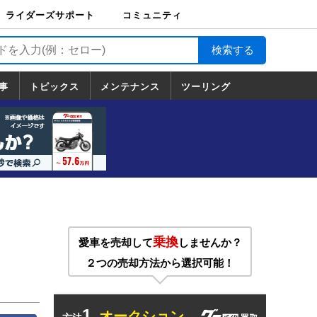
ライダーズサポート
コミュニティ
ライダーズサポート
バイク輸送
バイクガレージライ
バイク車両保険
ロードサービス
バイク試乗
コミュニティ
日記
ツーリング
カスタム
TOP
フ
TOP
事
トピックス
メンテナンス
ツーリング
トピックス
ホンダ
ヤマハ
スズキ
カワサキ
ハーレーダ
BMW
ドゥカティ
トライアン
メンテナンス
基本整備
部位別メンテ
工具の使い方
ツール100選
メンテのうん
一覧
ビッドソン
フ
一覧
ちく
乗換
愛車を売却して
しませんか？
２つの売却方法から選択可能！
1.
オークション