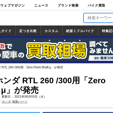
ウェブマガジン
ニュース
ブランド検索
バイク買取
バイクブロス・
原付＆ミニバイ
スポーツ＆ネイ
アメリカン＆ツ
ビッグスクータ
オフロード
バージンハーレ
バージンBMW
バージンドゥカ
バージントライ
ニュース
車両情報
イベント
キャンペ
トピック
バイク用
バイクパ
書籍・
サポート
お知らせ
ブランドを検
ブランドボイ
バイク買取
マガジンズ
ク
キッド
アラー
ー
ー
ティ
アンフ
TOP
ーン
ス
品
ーツ
DVD
索
ス
入ガイド
足つき比較
カスタム
絶版ミドルバイク
特集記
入ガイド
ンダ
マハ
ズキ
ワサキ
カスタム
ホンダ
ヤマハ
スズキ
カワサキ
道の駅調査隊
ツーリング情報局
日本の道50選
国道めぐり
林道ツーリング
絶版ミドルバイク
ホンダ
ヤマハ
スズキ
カワサキ
覧
一覧
一覧
RTL 260 /300用「Zero Point Shaft μ」が発売
ホンダ RTL 260 /300用「Zero
ft μ」が発売
 更新日： 2021年08月03日（火）
:
ホンダ
,
駆動パーツ