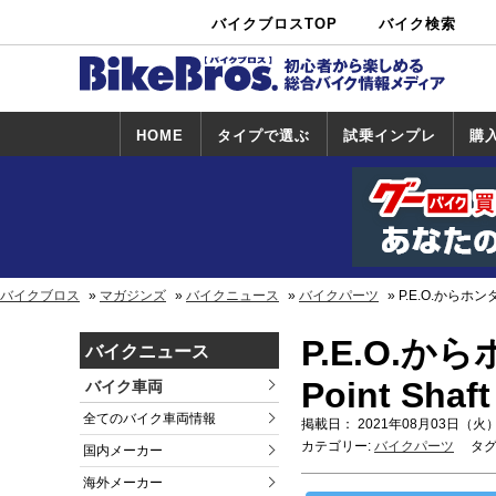
バイクブロスTOP
バイク検索
中古バイ
カタログ検
ショップ検
ク・新車検
索
索
索
HOME
タイプで選ぶ
試乗インプレ
購
スポーツ＆ネ
原付＆ミニバ
アメリカン＆
ビッグスクー
オフロード
試乗インプレ
ホンダ
ヤマハ
スズキ
カワサキ
ハーレー
BMW
トライアンフ
ドゥカティ
購
ホ
ヤ
ス
カ
イキッド
イク
クルーザー
ター
一覧
一
バイクブロス
マガジンズ
バイクニュース
バイクパーツ
P.E.O.からホンダ 
P.E.O.から
バイクニュース
Point Sha
バイク車両
全てのバイク車両情報
掲載日： 2021年08月03日（火）
カテゴリー:
バイクパーツ
タグ
国内メーカー
海外メーカー