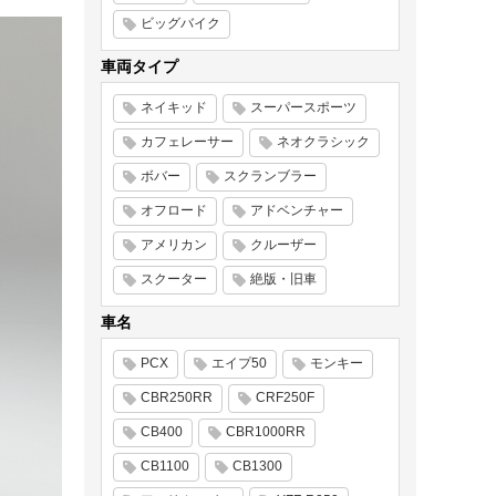
ビッグバイク
車両タイプ
ネイキッド
スーパースポーツ
カフェレーサー
ネオクラシック
ボバー
スクランブラー
オフロード
アドベンチャー
アメリカン
クルーザー
スクーター
絶版・旧車
車名
PCX
エイプ50
モンキー
CBR250RR
CRF250F
CB400
CBR1000RR
CB1100
CB1300