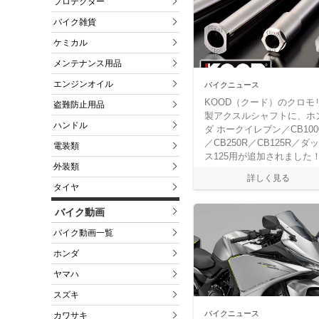
プロテクター
バイク雑貨
ケミカル
メンテナンス用品
エンジンオイル
バイクニュース
KOOD（クード）のクロモ
盗難防止用品
製アクスルシャフトに、ホ
ハンドル
ダ ホークイレブン／CB100
／CB250R／CB125R／ダ
電装類
ス125用が追加されました
外装類
タイヤ
バイク動画
バイク動画一覧
ホンダ
ヤマハ
スズキ
バイクニュース
カワサキ