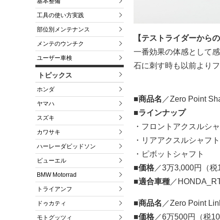
基本整備
工具の使い方実践
部位別メンテナンス
【テストライダーからの
メンテのウンチク
一番効果の体感として感
ユーザー車検
石に刺す時も以前よりフ
トピックス
ホンダ
■商品名
／Zero Point Sha
ヤマハ
■ラインナップ
スズキ
・フロントアクスルシャ
カワサキ
・リアアクスルシャフト
ハーレーダビッドソン
・ピボットシャフト
ビューエル
■価格
／3万3,000円（
BMW Motorrad
■適合車種
／HONDA_RTL
トライアンフ
■商品名
／Zero Point Lin
ドゥカティ
■価格
／6万500円（税1
モトグッツィ