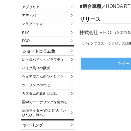
■適合車種
／HONDA RTL
アプリリア
アディバ
リリース
マラグーティ
株式会社 P.E.O.（202
KTM
PGO
（バイクブロス・マガジンズ編
ショートコラム集
レトロバイク・グラフティ
ツイー
バイク乗りの勘所
ウェア屋さんのひとりごと
ツーリングのつぼ
カスタムの真面目な話
医学でコーナリングを極める!
流浪ライター“のぶを”の『た
びたび、旅へ』
ツーリング