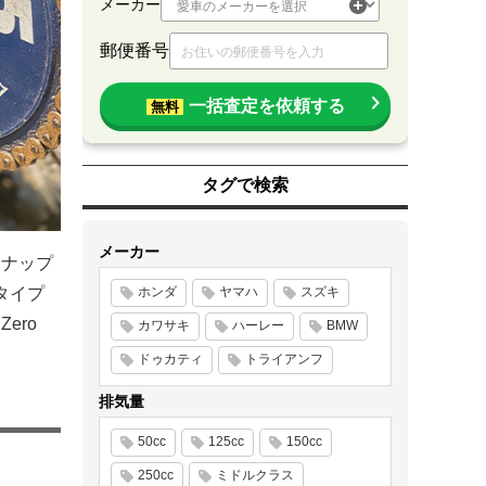
メーカー
郵便番号
一括査定を依頼する
無料
タグで検索
メーカー
インナップ
タイプ
ホンダ
ヤマハ
スズキ
ero
カワサキ
ハーレー
BMW
ドゥカティ
トライアンフ
排気量
50cc
125cc
150cc
250cc
ミドルクラス