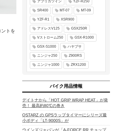
アフリカツイン
YZF-R250
SR400
MT-07
MT-09
YZF-R1
XSR900
アドレスV125
GSX250R
ロントを
Vストローム250
GSX-R1000
GSX-S1000
ハヤブサ
ニンジャ250
Z900RS
ニンジャ1000
ZRX1200
バイク用品情報
デイトナから「HOT GRIP WRAP HEAT」が発
売！ 最高約80℃の巻き
QSTARZ の GPSラップタイマーにシリーズ最
小ボディ「LT-9000S」が
ウインズジャパンが「A-FORCE RR チョップ