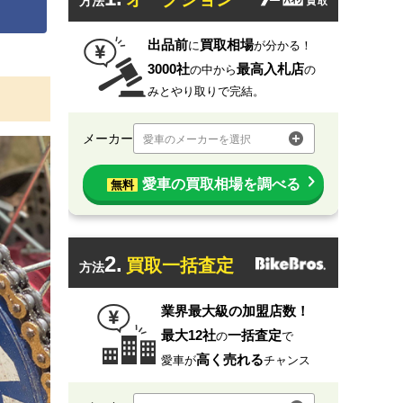
方法
出品前
買取相場
に
が分かる！
3000社
最高入札店
の中から
の
みとやり取りで完結。
メーカー
愛車のメーカーを選択
愛車の買取相場を調べる
無料
2.
買取一括査定
方法
業界最大級の加盟店数！
最大12社
一括査定
の
で
高く売れる
愛車が
チャンス