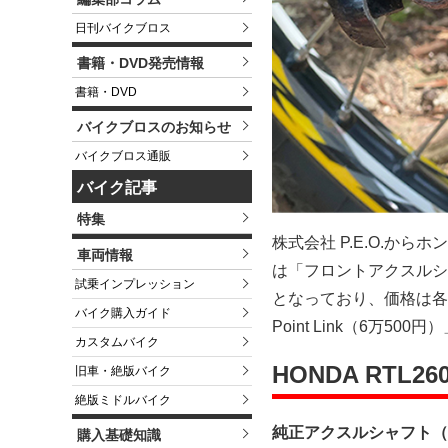
日刊バイクブロス
書籍・DVD発売情報
書籍・DVD
バイクブロスのお知らせ
バイクブロス通販
バイク記事
特集
株式会社 P.E.O.からホンダ
車両情報
は「フロントアクスルシ
試乗インプレッション
となっており、価格は各3
バイク購入ガイド
Point Link（6万
カスタムバイク
HONDA RTL260
旧車・絶版バイク
絶版ミドルバイク
純正アクスルシャフト（
購入基礎知識