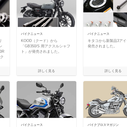
バイクニュース
バイクニュース
リ
KOOD（クード）から
キタコから新製品3アイ
ン
「GB350/S 用アクスルシャフ
発売されました。
0R
ト」が発売されました。
ック
！
バイクニュース
バイクブロスマガジン