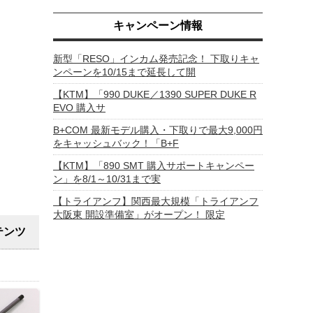
キャンペーン情報
新型「RESO」インカム発売記念！ 下取りキャ
ンペーンを10/15まで延長して開
【KTM】「990 DUKE／1390 SUPER DUKE R
EVO 購入サ
B+COM 最新モデル購入・下取りで最大9,000円
をキャッシュバック！「B+F
【KTM】「890 SMT 購入サポートキャンペー
ン」を8/1～10/31まで実
【トライアンフ】関西最大規模「トライアンフ
大阪東 開設準備室」がオープン！ 限定
ンテンツ