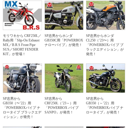
モリワキから CRF250L／
SP忠男からホンダ
SP忠男からホンダ
Rally用「Slip-On Exhaust
GB350C用「POWERBOX
CL250（’23〜）用
MX／B.R.S Front Pipe
ナローパイプ」が発売！
「POWERBOXパイプ ブ
SUS／SHORT FENDER
ラックエディション」が
KIT」が登場！
発売！
SP忠男から
SP忠男から
SP忠男から
GB350（〜’22）用
CRF250L（’23～）用
GB350（～’22）用
「POWERBOXパイプ ナ
「POWERBOX パイプ
「POWERBOXパイプ ナ
ロータイプ ブラックエデ
SANPO」が発売！
ロータイプ」が発売！
ィション」が発売！