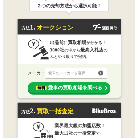
２つの売却方法から選択可能！
1.
オークション
方法
出品前
買取相場
に
が分かる！
3000社
最高入札店
の中から
の
みとやり取りで完結。
メーカー
愛車のメーカーを選択
愛車の買取相場を調べる
無料
2.
買取一括査定
方法
業界最大級の加盟店数！
最大12社
一括査定
の
で