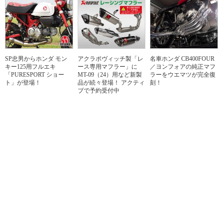
SP忠男からホンダ モン
アクラポヴィッチ製「レ
名車ホンダ CB400FOUR
キー125用フルエキ
ース専用マフラー」に
／ヨンフォアの純正マフ
「PURESPORT ショー
MT-09（24）用など新製
ラーをウエマツが完全復
ト」が登場！
品が続々登場！ アクティ
刻！
ブで予約受付中