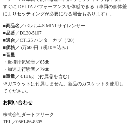
すぐに DELTA パフォーマンスを体感できる（車両の個体差
によりセッティングが必要になる場合もあります）。
■商品名
／バレル4-S MINI サイレンサー
■品番
／DL30-5107
■適合
／CT125 ハンターカブ（’20）
■価格
／5万600円（税10％込み）
■音量
・近接排気騒音／85db
・加速走行騒音／79db
■重量
／3.14 kg （付属品を含む）
※ガスケットは付属しません。新品のガスケットを使用し
てください。
お問い合わせ
株式会社ダートフリーク
TEL／0561-86-8305