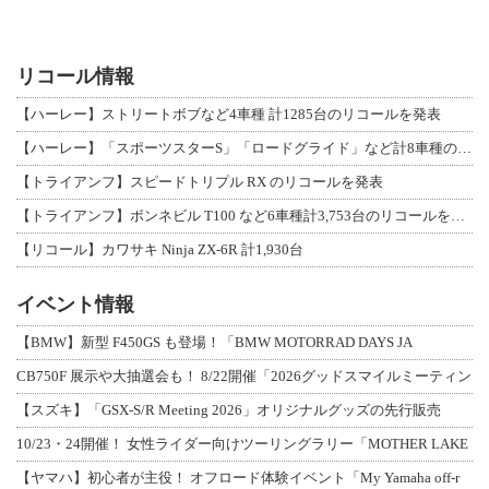
リコール情報
【ハーレー】ストリートボブなど4車種 計1285台のリコールを発表
【ハーレー】「スポーツスターS」「ロードグライド」など計8車種のリコールを発表
【トライアンフ】スピードトリプル RX のリコールを発表
【トライアンフ】ボンネビル T100 など6車種計3,753台のリコールを発表
【リコール】カワサキ Ninja ZX-6R 計1,930台
イベント情報
【BMW】新型 F450GS も登場！「BMW MOTORRAD DAYS JA
CB750F 展示や大抽選会も！ 8/22開催「2026グッドスマイルミーティン
【スズキ】「GSX-S/R Meeting 2026」オリジナルグッズの先行販売
10/23・24開催！ 女性ライダー向けツーリングラリー「MOTHER LAKE
【ヤマハ】初心者が主役！ オフロード体験イベント「My Yamaha off-r