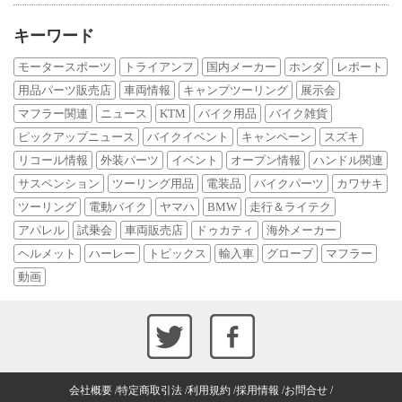
キーワード
モータースポーツ
トライアンフ
国内メーカー
ホンダ
レポート
用品パーツ販売店
車両情報
キャンプツーリング
展示会
マフラー関連
ニュース
KTM
バイク用品
バイク雑貨
ピックアップニュース
バイクイベント
キャンペーン
スズキ
リコール情報
外装パーツ
イベント
オープン情報
ハンドル関連
サスペンション
ツーリング用品
電装品
バイクパーツ
カワサキ
ツーリング
電動バイク
ヤマハ
BMW
走行＆ライテク
アパレル
試乗会
車両販売店
ドゥカティ
海外メーカー
ヘルメット
ハーレー
トピックス
輸入車
グローブ
マフラー
動画
会社概要
特定商取引法
利用規約
採用情報
お問合せ