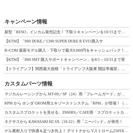
キャンペーン情報
新型「RESO」インカム発売記念！ 下取りキャンペーンを10/15まで延長して開
【KTM】「990 DUKE／1390 SUPER DUKE R EVO 購入サ
B+COM 最新モデル購入・下取りで最大9,000円をキャッシュバック！「B+F
【KTM】「890 SMT 購入サポートキャンペーン」を8/1～10/31まで実
【トライアンフ】関西最大規模「トライアンフ大阪東 開設準備室」がオープン！ 限定
カスタムパーツ情報
マジカルレーシングから MT-09／SP（24）用「フレームガード」が登場！
RPM から ホンダ GROM用エキゾーストシステム「RPM」が登場！（動画あり
カスタムスプロケットを見せる、Z900RS／CAFE用「スプロケットカバーフルキ
ネクサスから KAWASAKI H2 SX（18-22）用「ニーパッド」が発売！
ゲル素材入りで快適＆足つき向上！ デイトナから Vストローム250SX用「快適ロ