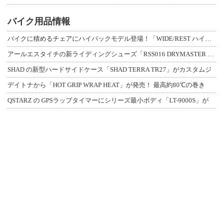
バイク用品情報
バイクに積めるチェアにハイバックモデル登場！「WIDE/REST ハイバックチェ
アールエスタイチの新ライディングシューズ「RSS016 DRYMASTER スト
SHAD の新型ハードサイドケース「SHAD TERRA TR27」がカスタムジ
デイトナから「HOT GRIP WRAP HEAT」が発売！ 最高約80℃の巻き
QSTARZ の GPSラップタイマーにシリーズ最小ボディ「LT-9000S」が