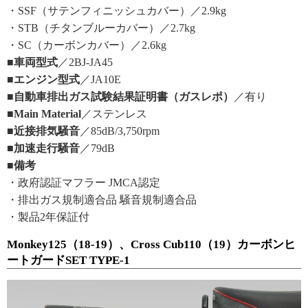
・SSF（サテンフィニッシュカバー）／2.9kg
・STB（チタンブルーカバー）／2.7kg
・SC（カーボンカバー）／2.6kg
■車両型式
／2BJ-JA45
■エンジン型式
／JA10E
■自動車排出ガス試験結果証明書（ガスレポ）
／有り
■Main Material
／ステンレス
■近接排気騒音
／85dB/3,750rpm
■加速走行騒音
／79dB
■備考
・政府認証マフラー JMCA認定
・排出ガス規制適合品 騒音規制適合品
・製品2年保証付
Monkey125（18-19）、Cross Cub110（19）カーボンヒ
ートガードSET TYPE-1