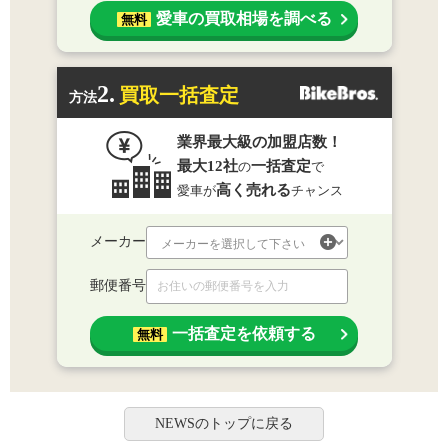
愛車の買取相場を調べる
無料
2.
買取一括査定
方法
業界最大級の加盟店数！
最大12社
一括査定
の
で
高く売れる
愛車が
チャンス
メーカー
郵便番号
一括査定を依頼する
無料
NEWSのトップに戻る