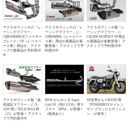
アクラポヴィッチの「レ
アクラポヴィッチの「レ
アクラポヴィッチ製「レ
ーシングマフラー」
ーシングマフラー」に、
ーシングマフラー」に
CBR1000RR-Rファイヤー
CBR600RR（レースベー
CB1000 HORNET SP用ほ
ブレード／SP（レースベ
ス車）用ほか新製品が多
か新製品が多数登場！ ア
ース車）用ほか、アクテ
数登場！ アクティブで予
クティブで予約受付中
ィブで新製品の予約受付
約受付中
中
アクラポヴィッチ製「政
RPM からホンダ Super
SP忠男から GB350C用
府認証マフラー」に X-
Cub110［8BJ-JA59］用マ
「POWERBOXサイレン
ADV用／TECH MAX用
フラー「RPM」が登場！
サー ブラックエディショ
（25）が登場！ アクティ
（動画あり）
ン」が発売！
ブで予約受付中