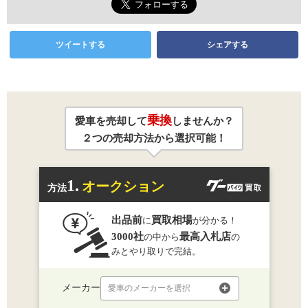
ツイートする
シェアする
乗換
愛車を売却して
しませんか？
２つの売却方法から選択可能！
1.
オークション
方法
出品前
買取相場
に
が分かる！
3000社
最高入札店
の中から
の
みとやり取りで完結。
メーカー
愛車のメーカーを選択