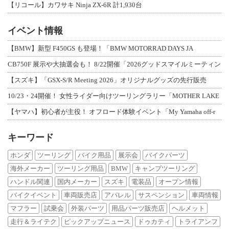
【リコール】カワサキ Ninja ZX-6R 計1,930台
イベント情報
【BMW】新型 F450GS も登場！「BMW MOTORRAD DAYS JA
CB750F 展示や大抽選会も！ 8/22開催「2026グッドスマイルミーティン
【スズキ】「GSX-S/R Meeting 2026」オリジナルグッズの先行販売
10/23・24開催！ 女性ライダー向けツーリングラリー「MOTHER LAKE
【ヤマハ】初心者が主役！ オフロード体験イベント「My Yamaha off-r
キーワード
ホンダ
ツーリング
バイク用品
展示会
バイクパーツ
海外メーカー
ツーリング用品
BMW
キャンプツーリング
ハンドル関連
国内メーカー
スズキ
電装品
オープン情報
バイクイベント
車両販売店
アパレル
サスペンション
車両情報
マフラー
試乗会
外装パーツ
用品パーツ販売店
ヘルメット
走行＆ライテク
ピックアップニュース
ドゥカティ
トライアンフ