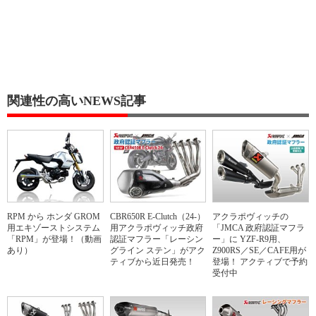
関連性の高いNEWS記事
RPM から ホンダ GROM
CBR650R E-Clutch（24-）
アクラポヴィッチの
用エキゾーストシステム
用アクラポヴィッチ政府
「JMCA 政府認証マフラ
「RPM」が登場！（動画
認証マフラー「レーシン
ー」に YZF-R9用、
あり）
グライン ステン」がアク
Z900RS／SE／CAFE用が
ティブから近日発売！
登場！ アクティブで予約
受付中