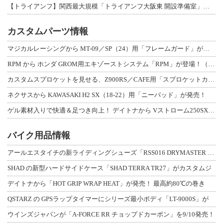
【トライアンフ】関西最大規模「トライアンフ大阪東 開設準備室」がオープン！ 限定
カスタムパーツ情報
マジカルレーシングから MT-09／SP（24）用「フレームガード」が登場！
RPM から ホンダ GROM用エキゾーストシステム「RPM」が登場！（動画あり
カスタムスプロケットを見せる、Z900RS／CAFE用「スプロケットカバーフルキ
ネクサスから KAWASAKI H2 SX（18-22）用「ニーパッド」が発売！
ゲル素材入りで快適＆足つき向上！ デイトナから Vストローム250SX用「快適ロ
バイク用品情報
アールエスタイチの新ライディングシューズ「RSS016 DRYMASTER スト
SHAD の新型ハードサイドケース「SHAD TERRA TR27」がカスタムジ
デイトナから「HOT GRIP WRAP HEAT」が発売！ 最高約80℃の巻き
QSTARZ の GPSラップタイマーにシリーズ最小ボディ「LT-9000S」が
ウインズジャパンが「A-FORCE RR チョップドカーボン」を9/10発売！