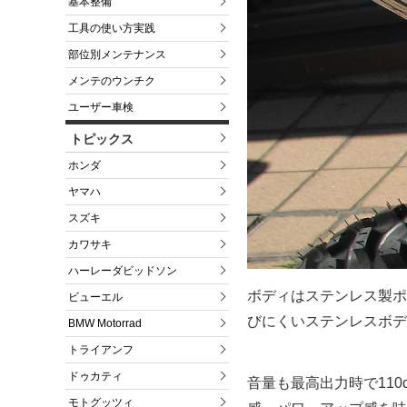
基本整備
工具の使い方実践
部位別メンテナンス
メンテのウンチク
ユーザー車検
トピックス
ホンダ
ヤマハ
スズキ
カワサキ
ハーレーダビッドソン
ボディはステンレス製ポ
ビューエル
びにくいステンレスボデ
BMW Motorrad
トライアンフ
ドゥカティ
音量も最高出力時で11
モトグッツィ