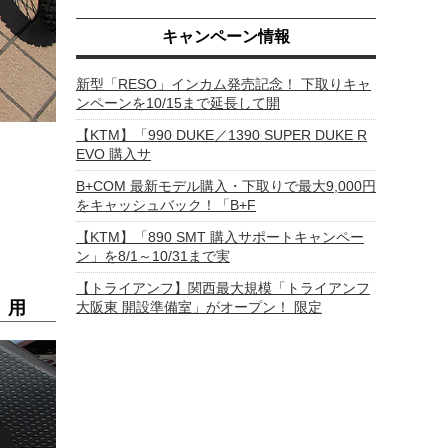
キャンペーン情報
新型「RESO」インカム発売記念！ 下取りキャ
ンペーンを10/15まで延長して開
【KTM】「990 DUKE／1390 SUPER DUKE R
EVO 購入サ
B+COM 最新モデル購入・下取りで最大9,000円
をキャッシュバック！「B+F
【KTM】「890 SMT 購入サポートキャンペー
ン」を8/1～10/31まで実
【トライアンフ】関西最大規模「トライアンフ
）用
大阪東 開設準備室」がオープン！ 限定