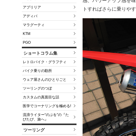
感、パワーアップ感を味
アプリリア
トすればさらに乗りやす
アディバ
マラグーティ
KTM
PGO
ショートコラム集
レトロバイク・グラフティ
バイク乗りの勘所
ウェア屋さんのひとりごと
ツーリングのつぼ
カスタムの真面目な話
医学でコーナリングを極める!
流浪ライター“のぶを”の『た
びたび、旅へ』
ツーリング