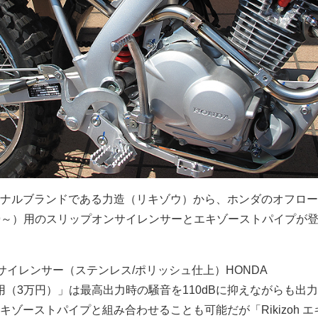
ナルブランドである力造（リキゾウ）から、ホンダのオフロー
19～）用のスリップオンサイレンサーとエキゾーストパイプが
オンサイレンサー（ステンレス/ポリッシュ仕上）HONDA
M～）用（3万円）」は最高出力時の騒音を110dBに抑えながらも出
ゾーストパイプと組み合わせることも可能だが「Rikizoh エ