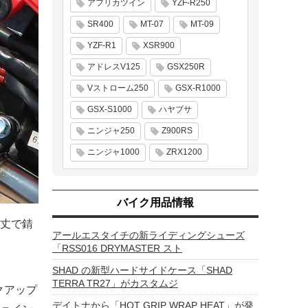
アフリカツイン
YZF-R250
SR400
MT-07
MT-09
YZF-R1
XSR900
アドレスV125
GSX250R
Vストローム250
GSX-R1000
GSX-S1000
ハヤブサ
ニンジャ250
Z900RS
ニンジャ1000
ZRX1200
バイク用品情報
丈で錆
アールエスタイチの新ライディングシューズ
「RSS016 DRYMASTER スト
SHAD の新型ハードサイドケース「SHAD
TERRA TR27」がカスタムジ
クアップ
デイトナから「HOT GRIP WRAP HEAT」が発