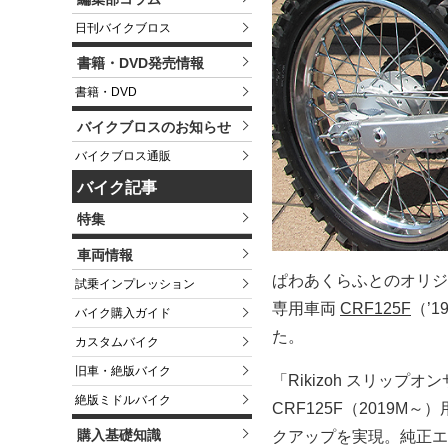
日刊バイクブロス
書籍・DVD発売情報
書籍・DVD
バイクブロスのお知らせ
バイクブロス通販
バイク記事
特集
車両情報
ぱわあくらふとのオリジ
試乗インプレッション
専用車両
CRF125F
（’
バイク購入ガイド
た。
カスタムバイク
旧車・絶版バイク
「Rikizoh スリップ
絶版ミドルバイク
CRF125F（2019
購入基礎知識
クアップを実現。純正エキ