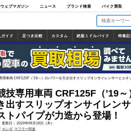
ウェブマガジン
ニュース
ブランド検索
バイク買取
バイクブロス・
原付＆ミニバイ
スポーツ＆ネイ
アメリカン＆ツ
ビッグスクータ
オフロード
バージンハーレ
バージンBMW
バージンドゥカ
バージントライ
ニュース
車両情報
イベント
キャンペ
トピック
バイク用
バイクパ
書籍・
サポート
お知らせ
ブランドを検
ブランドボイ
バイク買取
マガジンズ
ク
キッド
アラー
ー
ー
ティ
アンフ
TOP
ーン
ス
品
ーツ
DVD
索
ス
入ガイド
足つき比較
カスタム
絶版ミドルバイク
特集記
入ガイド
ンダ
マハ
ズキ
ワサキ
カスタム
ホンダ
ヤマハ
スズキ
カワサキ
道の駅調査隊
ツーリング情報局
日本の道50選
国道めぐり
林道ツーリング
絶版ミドルバイク
ホンダ
ヤマハ
スズキ
カワサキ
覧
一覧
一覧
専用車両 CRF125F（’19～）のパワーを引き出すスリップオンサイレンサーとエ
技専用車両 CRF125F（’19
き出すスリップオンサイレンサ
ストパイプが力造から登場！
 更新日： 2020年06月18日（木）
:
ホンダ
,
マフラー関連