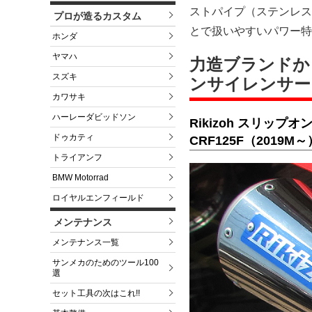
ストパイプ（ステンレス製
プロが造るカスタム
とで扱いやすいパワー特
ホンダ
ヤマハ
力造ブランドから
スズキ
ンサイレンサー
カワサキ
ハーレーダビッドソン
Rikizoh スリッ
ドゥカティ
CRF125F（2019M
トライアンフ
BMW Motorrad
ロイヤルエンフィールド
メンテナンス
メンテナンス一覧
サンメカのためのツール100
選
セット工具の次はこれ!!