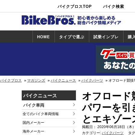
バイクブロスTOP
バイク検索
中古バイ
カタログ検
ショップ検
ク・新車検
索
索
索
HOME
タイプで選ぶ
試乗インプレ
購
スポーツ＆ネ
原付＆ミニバ
アメリカン＆
ビッグスクー
オフロード
試乗インプレ
ホンダ
ヤマハ
スズキ
カワサキ
ハーレー
BMW
トライアンフ
ドゥカティ
購
ホ
ヤ
ス
カ
イキッド
イク
クルーザー
ター
一覧
一
バイクブロス
マガジンズ
バイクニュース
バイクパーツ
オフロード競技
オフロード競
バイクニュース
パワーを引
バイク車両
全てのバイク車両情報
とエキゾー
国内メーカー
掲載日： 2020年06月18日（木）
海外メーカー
カテゴリー:
バイクパーツ
タグ