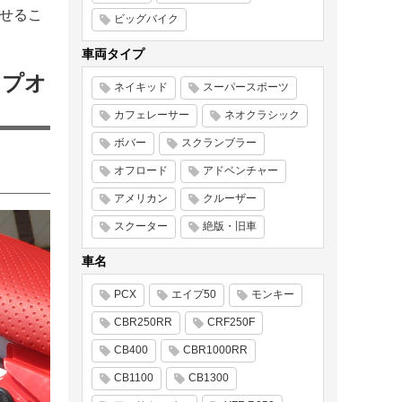
わせるこ
ビッグバイク
車両タイプ
ップオ
ネイキッド
スーパースポーツ
カフェレーサー
ネオクラシック
ボバー
スクランブラー
オフロード
アドベンチャー
アメリカン
クルーザー
スクーター
絶版・旧車
車名
PCX
エイプ50
モンキー
CBR250RR
CRF250F
CB400
CBR1000RR
CB1100
CB1300