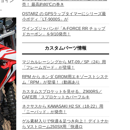
ョイン
売！ 最高約80℃の巻き
。
QSTARZ の GPSラップタイマーにシリーズ最
小ボディ「LT-9000S」が
ウインズジャパンが「A-FORCE RR チョップ
ドカーボン」を9/10発売！
カスタムパーツ情報
マジカルレーシングから MT-09／SP（24）用
「フレームガード」が登場！
RPM から ホンダ GROM用エキゾーストシステ
ム「RPM」が登場！（動画あり
カスタムスプロケットを見せる、Z900RS／
CAFE用「スプロケットカバーフルキ
ネクサスから KAWASAKI H2 SX（18-22）用
「ニーパッド」が発売！
ゲル素材入りで快適＆足つき向上！ デイトナか
ら Vストローム250SX用「快適ロ