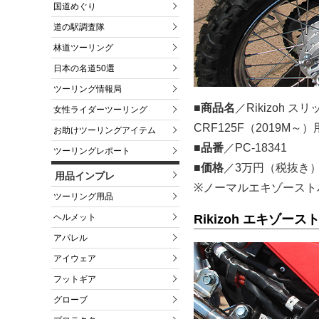
国道めぐり
道の駅調査隊
林道ツーリング
日本の名道50選
ツーリング情報局
■商品名
／Rikizoh
女性ライダーツーリング
CRF125F（2019M～）
お助けツーリングアイテム
■品番
／PC-18341
ツーリングレポート
■価格
／3万円（税抜き
用品インプレ
※ノーマルエキゾースト
ツーリング用品
ヘルメット
Rikizoh エキゾー
アパレル
アイウェア
フットギア
グローブ