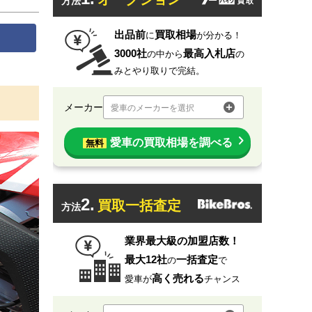
方法
出品前
買取相場
に
が分かる！
3000社
最高入札店
の中から
の
みとやり取りで完結。
メーカー
愛車のメーカーを選択
愛車の買取相場を調べる
無料
2.
買取一括査定
方法
業界最大級の加盟店数！
最大12社
一括査定
の
で
高く売れる
愛車が
チャンス