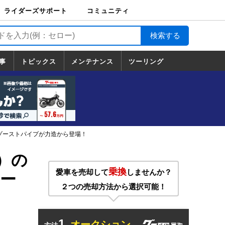
ライダーズサポート
コミュニティ
ライダーズサポート
バイク輸送
バイクガレージライ
バイク車両保険
ロードサービス
バイク試乗
コミュニティ
日記
ツーリング
カスタム
TOP
フ
TOP
事
トピックス
メンテナンス
ツーリング
トピックス
ホンダ
ヤマハ
スズキ
カワサキ
ハーレーダ
BMW
ドゥカティ
トライアン
メンテナンス
基本整備
部位別メンテ
工具の使い方
ツール100選
メンテのうん
一覧
ビッドソン
フ
一覧
ちく
キゾーストパイプが力造から登場！
～）の
乗換
愛車を売却して
しませんか？
ー
２つの売却方法から選択可能！
1.
オークション