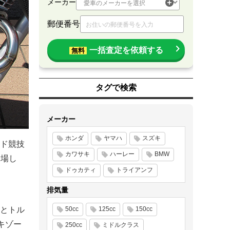
メーカー
郵便番号
一括査定を依頼する
無料
タグで検索
メーカー
ホンダ
ヤマハ
スズキ
ド競技
カワサキ
ハーレー
BMW
登場し
ドゥカティ
トライアンフ
排気量
力とトル
50cc
125cc
150cc
キゾー
250cc
ミドルクラス