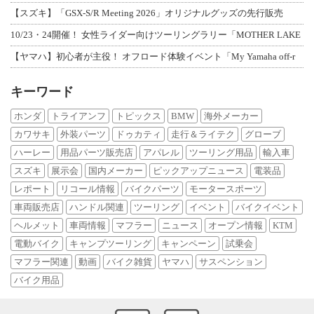
【スズキ】「GSX-S/R Meeting 2026」オリジナルグッズの先行販売
10/23・24開催！ 女性ライダー向けツーリングラリー「MOTHER LAKE
【ヤマハ】初心者が主役！ オフロード体験イベント「My Yamaha off-r
キーワード
ホンダ
トライアンフ
トピックス
BMW
海外メーカー
カワサキ
外装パーツ
ドゥカティ
走行＆ライテク
グローブ
ハーレー
用品パーツ販売店
アパレル
ツーリング用品
輸入車
スズキ
展示会
国内メーカー
ピックアップニュース
電装品
レポート
リコール情報
バイクパーツ
モータースポーツ
車両販売店
ハンドル関連
ツーリング
イベント
バイクイベント
ヘルメット
車両情報
マフラー
ニュース
オープン情報
KTM
電動バイク
キャンプツーリング
キャンペーン
試乗会
マフラー関連
動画
バイク雑貨
ヤマハ
サスペンション
バイク用品