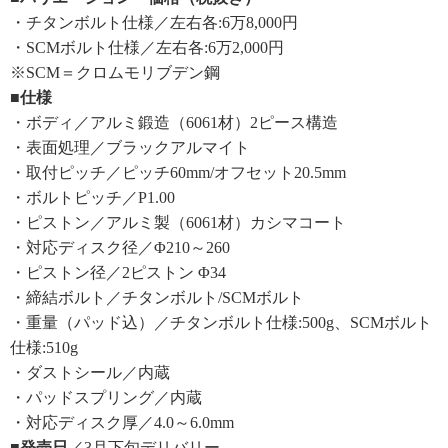
・チタンボルト仕様／左右各:6万8,000円
・SCMボルト仕様／左右各:6万2,000円
※SCM＝クロムモリブデン鋼
■仕様
・ボディ／アルミ鍛造（6061材）2ピース構造
・表面処理／ブラックアルマイト
・取付ピッチ／ピッチ60mm/オフセット20.5mm
・ボルトピッチ／P1.00
・ピストン／アルミ製（6061材）カシマコート
・対応ディスク径／Φ210～260
・ピストン径／2ピストン Φ34
・締結ボルト／チタンボルト/SCMボルト
・重量（パッド込）／チタンボルト仕様:500g、SCMボルト
仕様:510g
・ダストシール／内蔵
・パッドスプリング／内蔵
・対応ディスク厚／4.0～6.0mm
■発売日
／3月下旬デリバリー