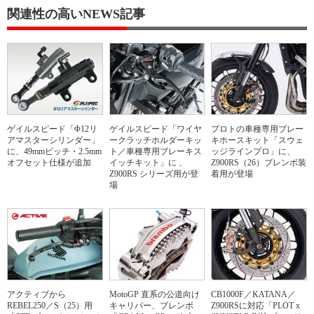
関連性の高いNEWS記事
ゲイルスピード「Φ12リ
ゲイルスピード「ワイヤ
プロトの車種専用ブレー
アマスターシリンダー」
ークラッチホルダーキッ
キホースキット「スウェ
に、49mmピッチ・2.5mm
ト／車種専用ブレーキス
ッジラインプロ」に、
オフセット仕様が追加
イッチキット」に 、
Z900RS（26）ブレンボ装
Z900RS シリーズ用が登
着用が登場
場
アクティブから
MotoGP 直系の公道向け
CB1000F／KATANA／
REBEL250／S（25）用
キャリパー、ブレンボ
Z900RSに対応「PLOT x