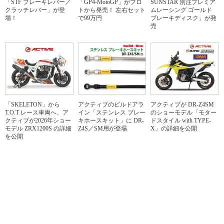
「STF ブレーキレバー／
「GP4-MotoGP」がプロ
SUNSTAR 別注プレミア
クラッチレバー」が登
トから発売！ 左右セット
ムレーシング ゴールド
場！
で99万円
ブレーキディスク」が発
売
「SKELETON」から
アクティブのビルドアラ
アクティブが DR-Z4SM
T.O.T レース車両へ、ア
イン「ステンレス ブレー
のショーモデル「モター
クティブが2026年ショー
キホースキット」に DR-
ドスタイル with TYPE-
モデル ZRX1200S の詳細
Z4S／SM用が登場
X」の詳細を公開
を公開