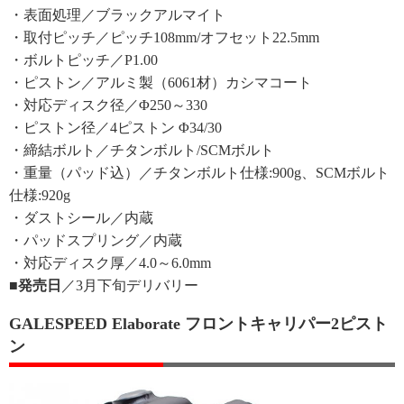
・表面処理／ブラックアルマイト
・取付ピッチ／ピッチ108mm/オフセット22.5mm
・ボルトピッチ／P1.00
・ピストン／アルミ製（6061材）カシマコート
・対応ディスク径／Φ250～330
・ピストン径／4ピストン Φ34/30
・締結ボルト／チタンボルト/SCMボルト
・重量（パッド込）／チタンボルト仕様:900g、SCMボルト
仕様:920g
・ダストシール／内蔵
・パッドスプリング／内蔵
・対応ディスク厚／4.0～6.0mm
■発売日
／3月下旬デリバリー
GALESPEED Elaborate フロントキャリパー2ピスト
ン