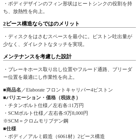
・ボディデザインのフィン形状はヒートシンクの役割を持
ち、放熱性を向上。
2ピース構造ならではのメリット
・ディスクをはさむスペースを最小に。ピストン吐出量が
少なく、ダイレクトなタッチを実現。
メンテナンスを考慮した設計
・ブレーキホース取り出し位置やフルード通路、ブリーダ
ー位置を最適にし作業性を向上。
■商品名
／Elaborate フロントキャリパー4ピストン
■バリエーション・価格（税抜き）
・チタンボルト仕様／左右各:11万円
・SCMボルト仕様／左右各:9万8,000円
※SCM＝クロムモリブデン鋼
■仕様
・ボディ／アルミ鍛造（6061材）2ピース構造