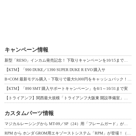
キャンペーン情報
新型「RESO」インカム発売記念！ 下取りキャンペーンを10/15まで延長して開
【KTM】「990 DUKE／1390 SUPER DUKE R EVO 購入サ
B+COM 最新モデル購入・下取りで最大9,000円をキャッシュバック！「B+F
【KTM】「890 SMT 購入サポートキャンペーン」を8/1～10/31まで実
【トライアンフ】関西最大規模「トライアンフ大阪東 開設準備室」がオープン！ 限定
カスタムパーツ情報
マジカルレーシングから MT-09／SP（24）用「フレームガード」が登場！
RPM から ホンダ GROM用エキゾーストシステム「RPM」が登場！（動画あり