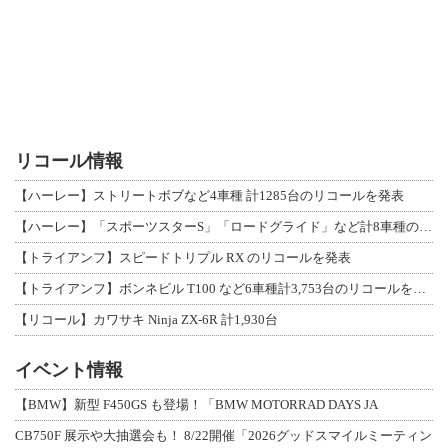
リコール情報
【ハーレー】ストリートボブなど4車種 計1285台のリコールを発表
【ハーレー】「スポーツスターS」「ロードグライド」など計8車種のリコールを発表
【トライアンフ】スピードトリプル RX のリコールを発表
【トライアンフ】ボンネビル T100 など6車種計3,753台のリコールを発表
【リコール】カワサキ Ninja ZX-6R 計1,930台
イベント情報
【BMW】新型 F450GS も登場！「BMW MOTORRAD DAYS JA
CB750F 展示や大抽選会も！ 8/22開催「2026グッドスマイルミーティン