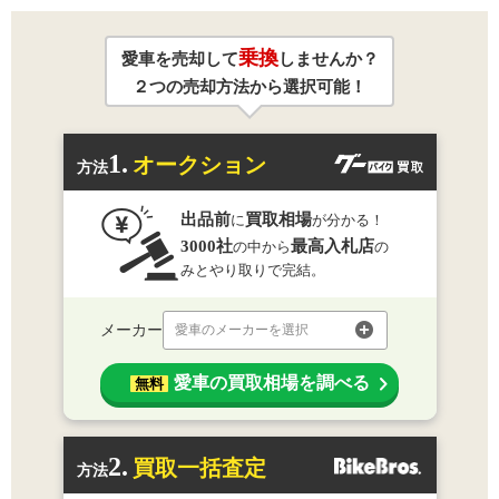
乗換
愛車を売却して
しませんか？
２つの売却方法から選択可能！
1.
オークション
方法
出品前
買取相場
に
が分かる！
3000社
最高入札店
の中から
の
みとやり取りで完結。
メーカー
愛車のメーカーを選択
愛車の買取相場を調べる
無料
2.
買取一括査定
方法