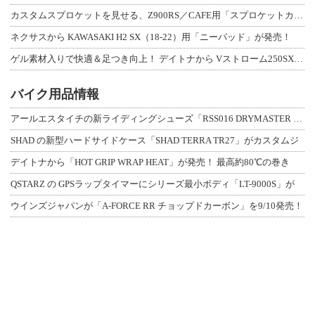
カスタムスプロケットを見せる、Z900RS／CAFE用「スプロケットカバーフルキ
ネクサスから KAWASAKI H2 SX（18-22）用「ニーパッド」が発売！
ゲル素材入りで快適＆足つき向上！ デイトナから Vストローム250SX用「快適ロ
バイク用品情報
アールエスタイチの新ライディングシューズ「RSS016 DRYMASTER スト
SHAD の新型ハードサイドケース「SHAD TERRA TR27」がカスタムジ
デイトナから「HOT GRIP WRAP HEAT」が発売！ 最高約80℃の巻き
QSTARZ の GPSラップタイマーにシリーズ最小ボディ「LT-9000S」が
ウインズジャパンが「A-FORCE RR チョップドカーボン」を9/10発売！