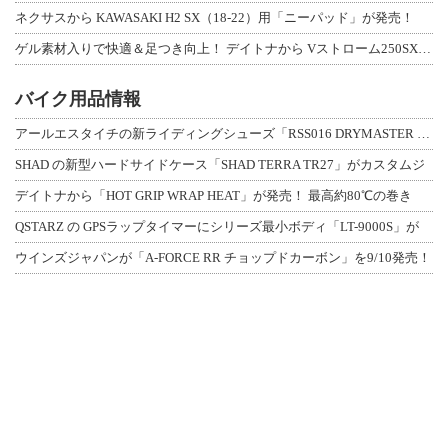
ネクサスから KAWASAKI H2 SX（18-22）用「ニーパッド」が発売！
ゲル素材入りで快適＆足つき向上！ デイトナから Vストローム250SX用「快適ロ
バイク用品情報
アールエスタイチの新ライディングシューズ「RSS016 DRYMASTER スト
SHAD の新型ハードサイドケース「SHAD TERRA TR27」がカスタムジ
デイトナから「HOT GRIP WRAP HEAT」が発売！ 最高約80℃の巻き
QSTARZ の GPSラップタイマーにシリーズ最小ボディ「LT-9000S」が
ウインズジャパンが「A-FORCE RR チョップドカーボン」を9/10発売！