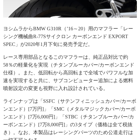
ヨシムラからBMW G310R（’16～20）用のマフラー「レー
シング機械曲R-77Sサイクロン カーボンエンド EXPORT
SPEC」が2020年1月下旬に発売予定だ。
レース専用部品となるこのマフラーは、純正品対比で約
58％の軽量化を実現（チタンブルーカバー/カーボンエンド
仕様）。また、低回転から高回転まで全域でパワフルな加
速を実現すると共に、サブコンピューター追加による燃料
噴射設定の変更も視野に入れ設計されている。
ラインナップは「SSFC（サテンフィニッシュカバー/カーボ
ンエンド）[7万円]」「SMC（メタルマジックカバー/カーボ
ンエンド）[7万6,000円]」「STBC（チタンブルーカバー/カ
ーボンエンド）[7万8,000円]」の3タイプ（価格は全て税抜
き）。なお、本製品はレーシングパーツのため公道走行は