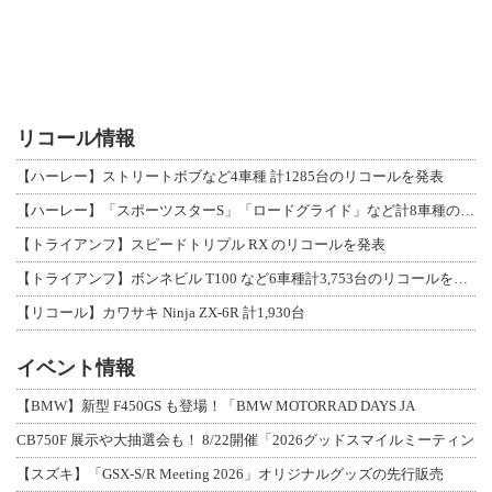
リコール情報
【ハーレー】ストリートボブなど4車種 計1285台のリコールを発表
【ハーレー】「スポーツスターS」「ロードグライド」など計8車種のリコールを発表
【トライアンフ】スピードトリプル RX のリコールを発表
【トライアンフ】ボンネビル T100 など6車種計3,753台のリコールを発表
【リコール】カワサキ Ninja ZX-6R 計1,930台
イベント情報
【BMW】新型 F450GS も登場！「BMW MOTORRAD DAYS JA
CB750F 展示や大抽選会も！ 8/22開催「2026グッドスマイルミーティン
【スズキ】「GSX-S/R Meeting 2026」オリジナルグッズの先行販売