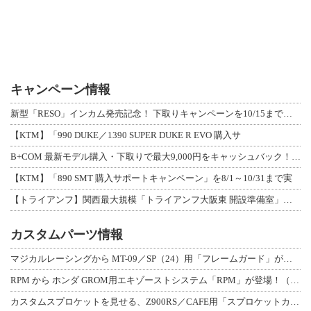
キャンペーン情報
新型「RESO」インカム発売記念！ 下取りキャンペーンを10/15まで延長して開
【KTM】「990 DUKE／1390 SUPER DUKE R EVO 購入サ
B+COM 最新モデル購入・下取りで最大9,000円をキャッシュバック！「B+F
【KTM】「890 SMT 購入サポートキャンペーン」を8/1～10/31まで実
【トライアンフ】関西最大規模「トライアンフ大阪東 開設準備室」がオープン！ 限定
カスタムパーツ情報
マジカルレーシングから MT-09／SP（24）用「フレームガード」が登場！
RPM から ホンダ GROM用エキゾーストシステム「RPM」が登場！（動画あり
カスタムスプロケットを見せる、Z900RS／CAFE用「スプロケットカバーフルキ