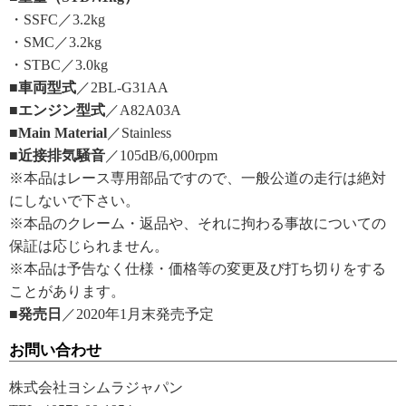
・SSFC／3.2kg
・SMC／3.2kg
・STBC／3.0kg
■車両型式
／2BL-G31AA
■エンジン型式
／A82A03A
■Main Material
／Stainless
■近接排気騒音
／105dB/6,000rpm
※本品はレース専用部品ですので、一般公道の走行は絶対
にしないで下さい。
※本品のクレーム・返品や、それに拘わる事故についての
保証は応じられません。
※本品は予告なく仕様・価格等の変更及び打ち切りをする
ことがあります。
■発売日
／2020年1月末発売予定
お問い合わせ
株式会社ヨシムラジャパン