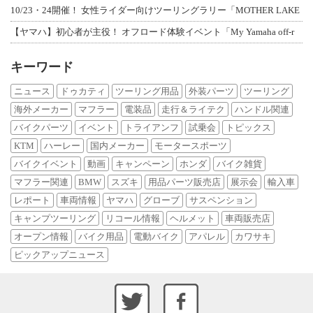
10/23・24開催！ 女性ライダー向けツーリングラリー「MOTHER LAKE
【ヤマハ】初心者が主役！ オフロード体験イベント「My Yamaha off-r
キーワード
ニュース
ドゥカティ
ツーリング用品
外装パーツ
ツーリング
海外メーカー
マフラー
電装品
走行＆ライテク
ハンドル関連
バイクパーツ
イベント
トライアンフ
試乗会
トピックス
KTM
ハーレー
国内メーカー
モータースポーツ
バイクイベント
動画
キャンペーン
ホンダ
バイク雑貨
マフラー関連
BMW
スズキ
用品パーツ販売店
展示会
輸入車
レポート
車両情報
ヤマハ
グローブ
サスペンション
キャンプツーリング
リコール情報
ヘルメット
車両販売店
オープン情報
バイク用品
電動バイク
アパレル
カワサキ
ピックアップニュース