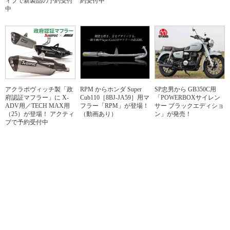
ィブで新製品の予約受付
約受付中
中
アクラポヴィッチ製「政
RPM からホンダ Super
SP忠男から GB350C用
府認証マフラー」に X-
Cub110［8BJ-JA59］用マ
「POWERBOXサイレン
ADV用／TECH MAX用
フラー「RPM」が登場！
サー ブラックエディショ
（25）が登場！ アクティ
（動画あり）
ン」が発売！
ブで予約受付中