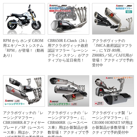
RPM から ホンダ GROM
CBR650R E-Clutch（24-）
アクラポヴィッチの
用エキゾーストシステム
用アクラポヴィッチ政府
「JMCA 政府認証マフラ
「RPM」が登場！（動画
認証マフラー「レーシン
ー」に YZF-R9用、
あり）
グライン ステン」がアク
Z900RS／SE／CAFE用が
ティブから近日発売！
登場！ アクティブで予約
受付中
アクラポヴィッチの「レ
アクラポヴィッチの「レ
アクラポヴィッチ製「レ
ーシングマフラー」
ーシングマフラー」に、
ーシングマフラー」に
CBR1000RR-Rファイヤー
CBR600RR（レースベー
CB1000 HORNET SP用ほ
ブレード／SP（レースベ
ス車）用ほか新製品が多
か新製品が多数登場！ ア
ース車）用ほか、アクテ
数登場！ アクティブで予
クティブで予約受付中