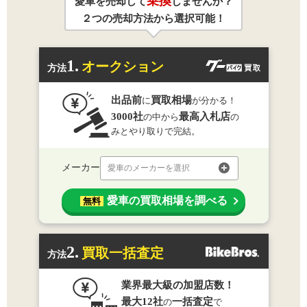
乗換
愛車を売却して
しませんか？
２つの売却方法から選択可能！
1.
オークション
方法
出品前
買取相場
に
が分かる！
3000社
最高入札店
の中から
の
みとやり取りで完結。
メーカー
愛車のメーカーを選択
愛車の買取相場を調べる
無料
2.
買取一括査定
方法
業界最大級の加盟店数！
最大12社
一括査定
の
で