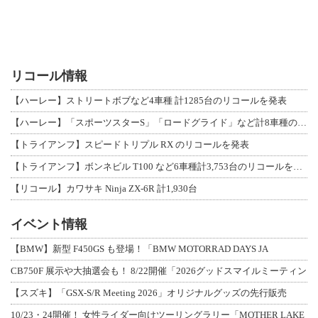
リコール情報
【ハーレー】ストリートボブなど4車種 計1285台のリコールを発表
【ハーレー】「スポーツスターS」「ロードグライド」など計8車種のリコールを発表
【トライアンフ】スピードトリプル RX のリコールを発表
【トライアンフ】ボンネビル T100 など6車種計3,753台のリコールを発表
【リコール】カワサキ Ninja ZX-6R 計1,930台
イベント情報
【BMW】新型 F450GS も登場！「BMW MOTORRAD DAYS JA
CB750F 展示や大抽選会も！ 8/22開催「2026グッドスマイルミーティン
【スズキ】「GSX-S/R Meeting 2026」オリジナルグッズの先行販売
10/23・24開催！ 女性ライダー向けツーリングラリー「MOTHER LAKE