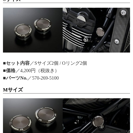
■セット内容
／Sサイズ2個 / Oリング2個
■価格
／4,200円（税抜き）
■パーツNo.
／570-269-5100
Mサイズ