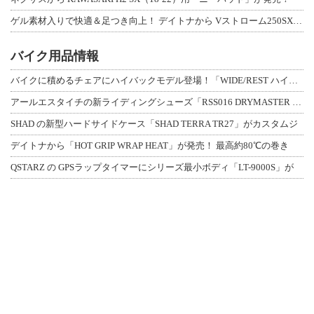
ゲル素材入りで快適＆足つき向上！ デイトナから Vストローム250SX用「快適ロ
バイク用品情報
バイクに積めるチェアにハイバックモデル登場！「WIDE/REST ハイバックチェ
アールエスタイチの新ライディングシューズ「RSS016 DRYMASTER スト
SHAD の新型ハードサイドケース「SHAD TERRA TR27」がカスタムジ
デイトナから「HOT GRIP WRAP HEAT」が発売！ 最高約80℃の巻き
QSTARZ の GPSラップタイマーにシリーズ最小ボディ「LT-9000S」が