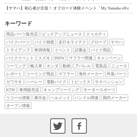
【ヤマハ】初心者が主役！ オフロード体験イベント「My Yamaha off-r
キーワード
用品パーツ販売店
ピックアップニュース
ドゥカティ
バイクパーツ
バイク雑貨
走行＆ライテク
グローブ
ヤマハ
トライアンフ
車両情報
イベント
試乗会
バイク用品
バイクイベント
スズキ
BMW
マフラー関連
キャンペーン
ツーリング
輸入車
ホンダ
動画
アパレル
電装品
ニュース
レポート
ツーリング用品
マフラー
海外メーカー
外装パーツ
カワサキ
ハーレー
電動バイク
トピックス
サスペンション
KTM
車両販売店
キャンプツーリング
モータースポーツ
リコール情報
展示会
ヘルメット
ハンドル関連
国内メーカー
オープン情報