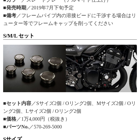
■発売時期
／2019年7月下旬予定
■備考
／フレームパイプ内の溶接ビードに干渉する場合はリ
ューター等でフレームキャップを削ってください
S/M/L セット
■セット内容
／Sサイズ2個 / Oリング2個、Mサイズ2個 / Oリ
ング2個、Lサイズ2個 / Oリング2個
■価格
／1万4,000円（税抜き）
■パーツNo.
／570-269-5000
Sサイズ