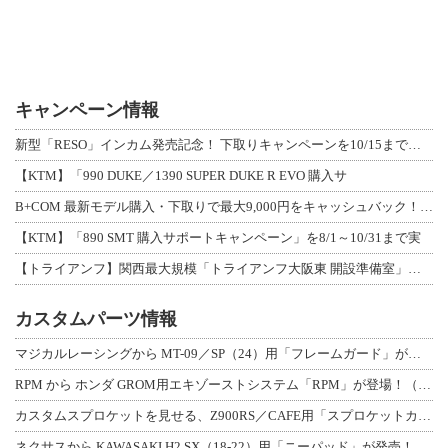
キャンペーン情報
新型「RESO」インカム発売記念！ 下取りキャンペーンを10/15まで延長して開
【KTM】「990 DUKE／1390 SUPER DUKE R EVO 購入サ
B+COM 最新モデル購入・下取りで最大9,000円をキャッシュバック！「B+F
【KTM】「890 SMT 購入サポートキャンペーン」を8/1～10/31まで実
【トライアンフ】関西最大規模「トライアンフ大阪東 開設準備室」がオープン！ 限定
カスタムパーツ情報
マジカルレーシングから MT-09／SP（24）用「フレームガード」が登場！
RPM から ホンダ GROM用エキゾーストシステム「RPM」が登場！（動画あり
カスタムスプロケットを見せる、Z900RS／CAFE用「スプロケットカバーフルキ
ネクサスから KAWASAKI H2 SX（18-22）用「ニーパッド」が発売！