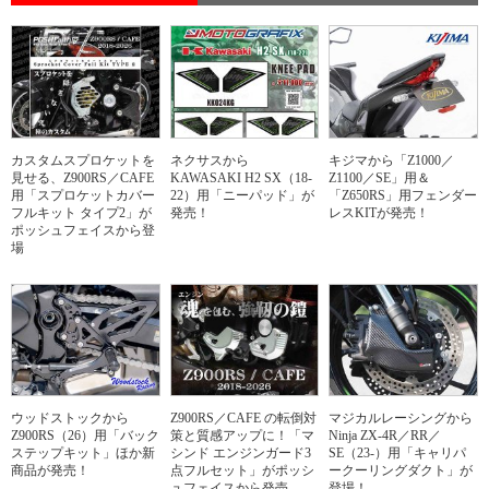
カスタムスプロケットを
ネクサスから
キジマから「Z1000／
見せる、Z900RS／CAFE
KAWASAKI H2 SX（18-
Z1100／SE」用＆
用「スプロケットカバー
22）用「ニーパッド」が
「Z650RS」用フェンダー
フルキット タイプ2」が
発売！
レスKITが発売！
ポッシュフェイスから登
場
ウッドストックから
Z900RS／CAFE の転倒対
マジカルレーシングから
Z900RS（26）用「バック
策と質感アップに！「マ
Ninja ZX-4R／RR／
ステップキット」ほか新
シンド エンジンガード3
SE（23-）用「キャリパ
商品が発売！
点フルセット」がポッシ
ークーリングダクト」が
ュフェイスから発売
登場！