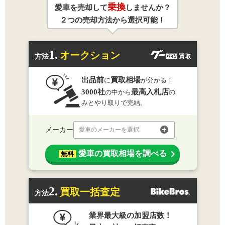
乗換
愛車を売却して
しませんか？
２つの売却方法から選択可能！
1.
オークション
方法
出品前
買取相場
に
が分かる！
3000社
最高入札店
の中から
の
みとやり取りで完結。
メーカー
愛車のメーカーを選択
愛車の買取相場を調べる
無料
2.
買取一括査定
方法
業界最大級の加盟店数！