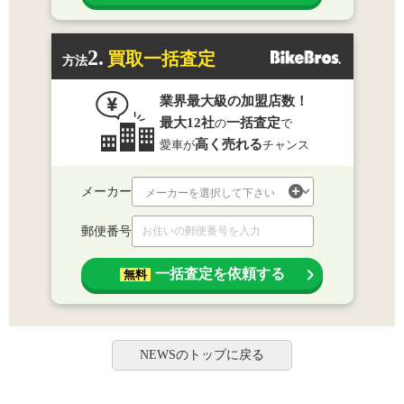
2.
買取一括査定
方法
業界最大級の加盟店数！
最大12社
一括査定
の
で
高く売れる
愛車が
チャンス
メーカー
郵便番号
一括査定を依頼する
無料
NEWSのトップに戻る