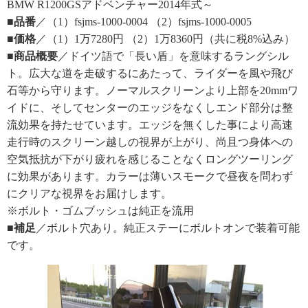
BMW R1200GSアドベンチャー2014年式～
■品番
／（1）fsjms-1000-0004 （2）fsjms-1000-0005
■価格
／（1）1万7280円 （2）1万8360円（共に税8%込み）
■商品概要
／ドイツ語で「長い盾」を意味するラングシル
ト。広大な道を走破するにあたって、ライダーを風や飛び
石等から守ります。ノーマルスクリーンより上部を20mmワ
イドに、そしてセンターのエッジをなくしエンド部分は整
流効果を持たせています。エッジを無くした事により高速
走行時のスクリーン越しの視界が上がり、尚且つ身体への
空気抵抗が下がり疲れを感じることなくロングツーリング
に効果があります。カラーは薄いスモークで昼夜を問わず
にクリアな視界をお届けします。
※ボルト・ゴムブッシュは純正を流用
■補足
／ボルト穴あり。純正ステーにボルトオンで装着可能
です。