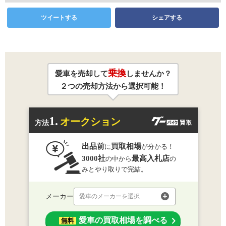
ツイートする
シェアする
乗換
愛車を売却して
しませんか？
２つの売却方法から選択可能！
1.
オークション
方法
出品前
買取相場
に
が分かる！
3000社
最高入札店
の中から
の
みとやり取りで完結。
メーカー
愛車のメーカーを選択
愛車の買取相場を調べる
無料