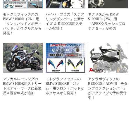
モトグラフィックスの
ハイパープロの「ステア
ネクサスから BMW
BMW S1000R（25-）用
リングダンパー」に新サ
S1000RR（25-）用
「タンクパッド／ボディ
イズ ＆ R1300GS用ステ
「APEXクラッシュプロ
パッド」がネクサスから
ーが登場！
テクター」が発売
発売！
マジカルレーシングの
モトグラフィックスの
アクラポヴィッチの
BMW S1000R用ストリー
BMW S1000XR（24／
R1300GS／ADV用「チタ
トボディーワークに新製
25）用フロントパッドが
ンプロテクションバー」
品＆適合年式が追加
ネクサスから発売！
がアクティブで予約受付
中！