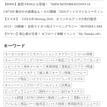
【BMW】新型 F450GS も登場！「BMW MOTORRAD DAYS JA
CB750F 展示や大抽選会も！ 8/22開催「2026グッドスマイルミーティン
【スズキ】「GSX-S/R Meeting 2026」オリジナルグッズの先行販売
10/23・24開催！ 女性ライダー向けツーリングラリー「MOTHER LAKE
【ヤマハ】初心者が主役！ オフロード体験イベント「My Yamaha off-r
キーワード
モータースポーツ
サスペンション
マフラー
リコール情報
キャンプツーリング
ヤマハ
バイク用品
トライアンフ
ホンダ
トピックス
海外メーカー
車両情報
電装品
マフラー関連
イベント
ドゥカティ
輸入車
オープン情報
ハーレー
ツーリング用品
バイクイベント
ツーリング
スズキ
キャンペーン
グローブ
ヘルメット
試乗会
ピックアップニュース
国内メーカー
走行＆ライテク
ハンドル関連
KTM
BMW
動画
レポート
電動バイク
アパレル
用品パーツ販売店
バイク雑貨
車両販売店
ニュース