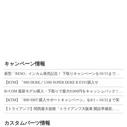
キャンペーン情報
新型「RESO」インカム発売記念！ 下取りキャンペーンを10/15まで延長して開
【KTM】「990 DUKE／1390 SUPER DUKE R EVO 購入サ
B+COM 最新モデル購入・下取りで最大9,000円をキャッシュバック！「B+F
【KTM】「890 SMT 購入サポートキャンペーン」を8/1～10/31まで実
【トライアンフ】関西最大規模「トライアンフ大阪東 開設準備室」がオープン！ 限定
カスタムパーツ情報