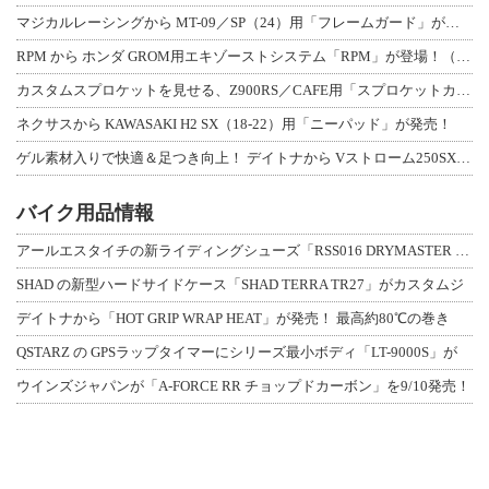
マジカルレーシングから MT-09／SP（24）用「フレームガード」が登場！
RPM から ホンダ GROM用エキゾーストシステム「RPM」が登場！（動画あり
カスタムスプロケットを見せる、Z900RS／CAFE用「スプロケットカバーフルキ
ネクサスから KAWASAKI H2 SX（18-22）用「ニーパッド」が発売！
ゲル素材入りで快適＆足つき向上！ デイトナから Vストローム250SX用「快適ロ
バイク用品情報
アールエスタイチの新ライディングシューズ「RSS016 DRYMASTER スト
SHAD の新型ハードサイドケース「SHAD TERRA TR27」がカスタムジ
デイトナから「HOT GRIP WRAP HEAT」が発売！ 最高約80℃の巻き
QSTARZ の GPSラップタイマーにシリーズ最小ボディ「LT-9000S」が
ウインズジャパンが「A-FORCE RR チョップドカーボン」を9/10発売！