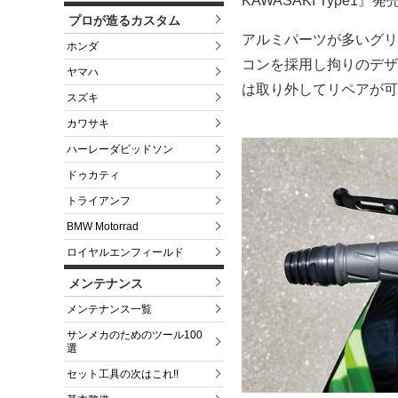
KAWASAKI Type1』
プロが造るカスタム
アルミパーツが多いグリ
ホンダ
コンを採用し拘りのデザ
ヤマハ
は取り外してリペアが可
スズキ
カワサキ
ハーレーダビッドソン
ドゥカティ
トライアンフ
BMW Motorrad
ロイヤルエンフィールド
メンテナンス
メンテナンス一覧
サンメカのためのツール100
選
セット工具の次はこれ!!