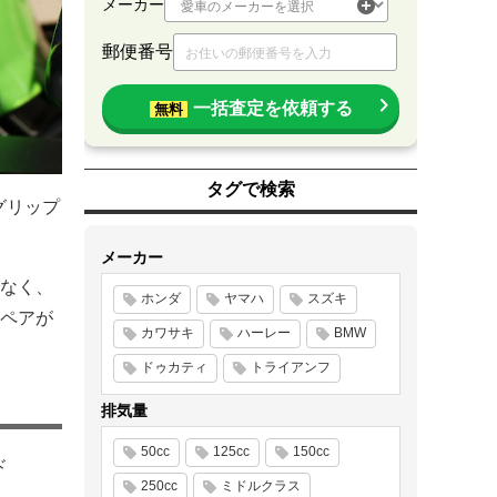
メーカー
郵便番号
一括査定を依頼する
無料
タグで検索
『グリップ
メーカー
なく、
ホンダ
ヤマハ
スズキ
ペアが
カワサキ
ハーレー
BMW
ドゥカティ
トライアンフ
排気量
50cc
125cc
150cc
ド
250cc
ミドルクラス