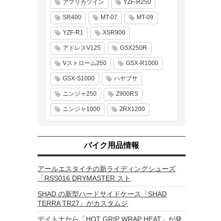
アフリカツイン
YZF-R250
SR400
MT-07
MT-09
YZF-R1
XSR900
アドレスV125
GSX250R
Vストローム250
GSX-R1000
GSX-S1000
ハヤブサ
ニンジャ250
Z900RS
ニンジャ1000
ZRX1200
バイク用品情報
アールエスタイチの新ライディングシューズ
「RSS016 DRYMASTER スト
SHAD の新型ハードサイドケース「SHAD
TERRA TR27」がカスタムジ
デイトナから「HOT GRIP WRAP HEAT」が発