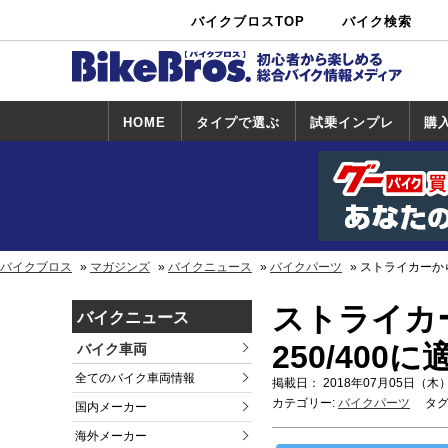
バイクブロスTOP
バイク検索
中古バイ
カタログ検
ショップ検
ク・新車検
索
索
索
HOME
タイプで選ぶ
試乗インプレ
購
スポーツ＆ネ
原付＆ミニバ
アメリカン＆
ビッグスクー
オフロード
試乗インプレ
ホンダ
ヤマハ
スズキ
カワサキ
ハーレー
BMW
トライアンフ
ドゥカティ
購
ホ
ヤ
ス
カ
イキッド
イク
クルーザー
ター
一覧
一
バイクブロス
マガジンズ
バイクニュース
バイクパーツ
ストライカーから
ストライカー
バイクニュース
250/40
バイク車両
全てのバイク車両情報
掲載日： 2018年07月05日（木）
カテゴリー:
バイクパーツ
タグ
国内メーカー
海外メーカー