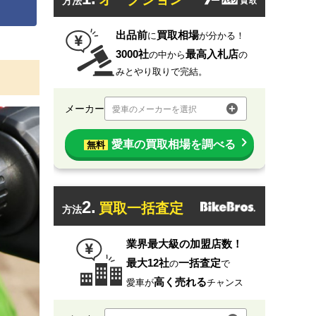
方法
出品前
買取相場
に
が分かる！
3000社
最高入札店
の中から
の
みとやり取りで完結。
メーカー
愛車のメーカーを選択
愛車の買取相場を調べる
無料
2.
買取一括査定
方法
業界最大級の加盟店数！
最大12社
一括査定
の
で
高く売れる
愛車が
チャンス