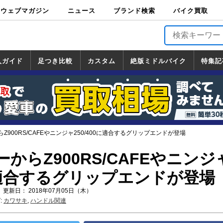
ウェブマガジン
ニュース
ブランド検索
バイク買取
バイクブロス・
原付＆ミニバイ
スポーツ＆ネイ
アメリカン＆ツ
ビッグスクータ
オフロード
バージンハーレ
バージンBMW
バージンドゥカ
バージントライ
ニュース
車両情報
イベント
キャンペ
トピック
バイク用
バイクパ
書籍・
サポート
お知らせ
ブランドを検
ブランドボイ
バイク買取
マガジンズ
ク
キッド
アラー
ー
ー
ティ
アンフ
TOP
ーン
ス
品
ーツ
DVD
索
ス
入ガイド
足つき比較
カスタム
絶版ミドルバイク
特集記
入ガイド
ンダ
マハ
ズキ
ワサキ
カスタム
ホンダ
ヤマハ
スズキ
カワサキ
道の駅調査隊
ツーリング情報局
日本の道50選
国道めぐり
林道ツーリング
絶版ミドルバイク
ホンダ
ヤマハ
スズキ
カワサキ
覧
一覧
一覧
Z900RS/CAFEやニンジャ250/400に適合するグリップエンドが登場
からZ900RS/CAFEやニンジ
0に適合するグリップエンドが登場
 更新日： 2018年07月05日（木）
:
カワサキ
,
ハンドル関連