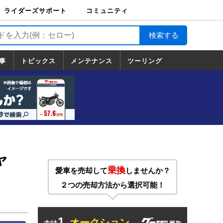
ライダーズサポート
コミュニティ
ライダーズサポート
バイク輸送
バイクガレージライ
バイク車両保険
ロードサービス
バイク試乗
コミュニティ
日記
ツーリング
カスタム
TOP
フ
TOP
事
トピックス
メンテナンス
ツーリング
トピックス
ホンダ
ヤマハ
スズキ
カワサキ
ハーレーダ
BMW
ドゥカティ
トライアン
メンテナンス
基本整備
部位別メンテ
工具の使い方
ツール100選
メンテのうん
一覧
ビッドソン
フ
一覧
ちく
ャ
乗換
愛車を売却して
しませんか？
２つの売却方法から選択可能！
1.
オークション