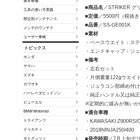
基本整備
■商品名
／STRIKER グ
工具の使い方実践
■定価
／5500円（税抜
部位別メンテナンス
■品番
／SS-GE001K
メンテのウンチク
■素材
ユーザー車検
・ベースウエイト：ステ
トピックス
・エンドキャップ：ジュ
ホンダ
■備考
ヤマハ
・左右セット
スズキ
・片側重量122gウエイ
カワサキ
・ジュラコン部締め付け
ハーレーダビッドソン
・純正ハンドル又は純正
ビューエル
※定期的に緩みが無いか
BMW Motorrad
■適合車種
トライアンフ
・KAWASAKI Z900RS/
ドゥカティ
・2018NINJA250/400
■発売時期
／7月上旬デ
モトグッツィ