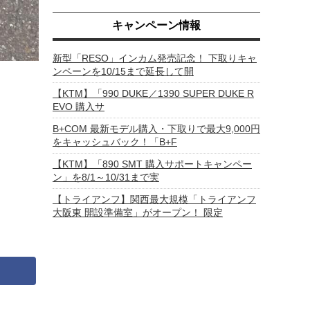
キャンペーン情報
新型「RESO」インカム発売記念！ 下取りキャ
ンペーンを10/15まで延長して開
【KTM】「990 DUKE／1390 SUPER DUKE R
EVO 購入サ
B+COM 最新モデル購入・下取りで最大9,000円
をキャッシュバック！「B+F
【KTM】「890 SMT 購入サポートキャンペー
ン」を8/1～10/31まで実
【トライアンフ】関西最大規模「トライアンフ
大阪東 開設準備室」がオープン！ 限定