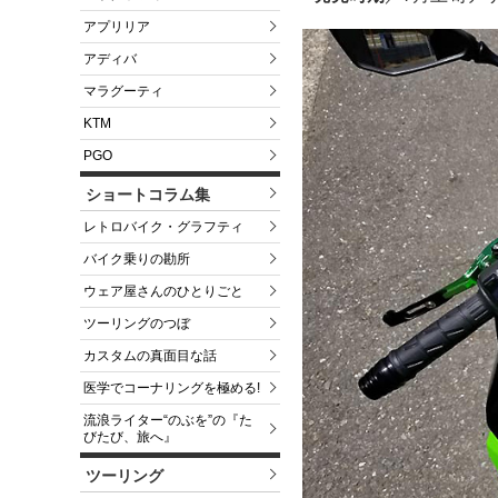
アプリリア
アディバ
マラグーティ
KTM
PGO
ショートコラム集
レトロバイク・グラフティ
バイク乗りの勘所
ウェア屋さんのひとりごと
ツーリングのつぼ
カスタムの真面目な話
医学でコーナリングを極める!
流浪ライター“のぶを”の『た
びたび、旅へ』
ツーリング