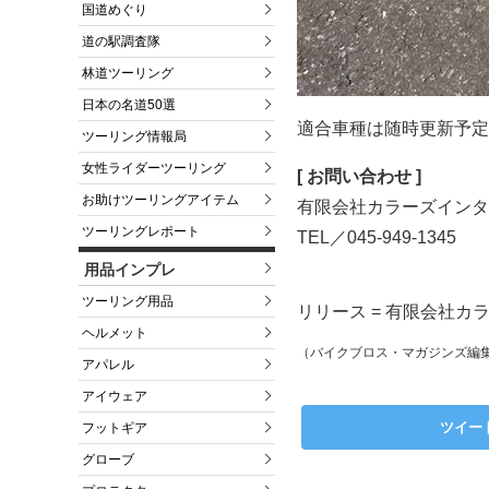
国道めぐり
道の駅調査隊
林道ツーリング
日本の名道50選
適合車種は随時更新予定
ツーリング情報局
女性ライダーツーリング
[ お問い合わせ ]
お助けツーリングアイテム
有限会社カラーズインタ
ツーリングレポート
TEL／045-949-1345
用品インプレ
ツーリング用品
リリース = 有限会社
ヘルメット
（バイクブロス・マガジンズ編
アパレル
アイウェア
ツイー
フットギア
グローブ