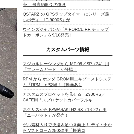
売！ 最高約80℃の巻き
QSTARZ の GPSラップタイマーにシリーズ最
小ボディ「LT-9000S」が
ウインズジャパンが「A-FORCE RR チョップ
ドカーボン」を9/10発売！
カスタムパーツ情報
マジカルレーシングから MT-09／SP（24）用
「フレームガード」が登場！
RPM から ホンダ GROM用エキゾーストシステ
ム「RPM」が登場！（動画あり
カスタムスプロケットを見せる、Z900RS／
CAFE用「スプロケットカバーフルキ
ネクサスから KAWASAKI H2 SX（18-22）用
「ニーパッド」が発売！
ゲル素材入りで快適＆足つき向上！ デイトナか
ら Vストローム250SX用「快適ロ