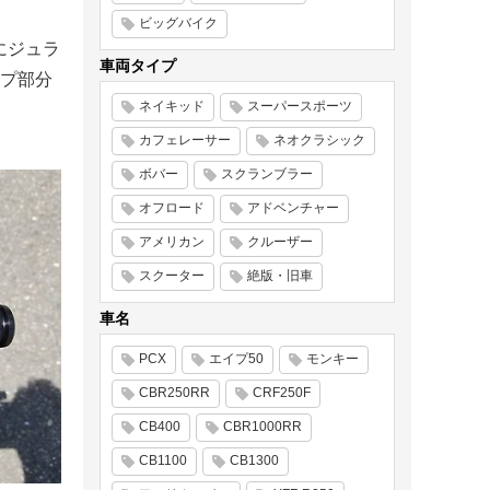
ビッグバイク
にジュラ
車両タイプ
プ部分
ネイキッド
スーパースポーツ
カフェレーサー
ネオクラシック
ボバー
スクランブラー
オフロード
アドベンチャー
アメリカン
クルーザー
スクーター
絶版・旧車
車名
PCX
エイプ50
モンキー
CBR250RR
CRF250F
CB400
CBR1000RR
CB1100
CB1300