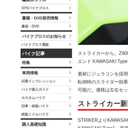
日刊バイクブロス
書籍・DVD発売情報
書籍・DVD
バイクブロスのお知らせ
バイクブロス通販
ストライカーから、Z900
バイク記事
エンド KAWASAKI T
特集
車両情報
素材にジュラコンを採用
試乗インプレッション
転倒時のスライダー効果
可能だ。価格は左右セッ
バイク購入ガイド
カスタムバイク
ストライカー新
旧車・絶版バイク
絶版ミドルバイク
STRIKERよりKAWASA
購入基礎知識