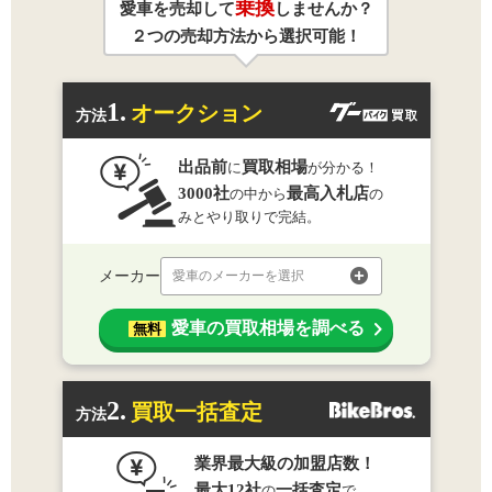
乗換
愛車を売却して
しませんか？
２つの売却方法から選択可能！
1.
オークション
方法
出品前
買取相場
に
が分かる！
3000社
最高入札店
の中から
の
みとやり取りで完結。
メーカー
愛車のメーカーを選択
愛車の買取相場を調べる
無料
2.
買取一括査定
方法
業界最大級の加盟店数！
最大12社
一括査定
の
で