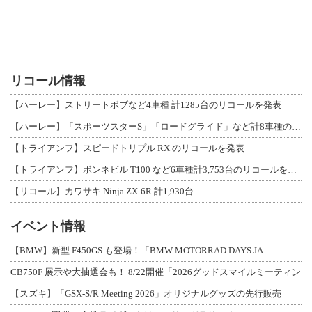
リコール情報
【ハーレー】ストリートボブなど4車種 計1285台のリコールを発表
【ハーレー】「スポーツスターS」「ロードグライド」など計8車種のリコールを発表
【トライアンフ】スピードトリプル RX のリコールを発表
【トライアンフ】ボンネビル T100 など6車種計3,753台のリコールを発表
【リコール】カワサキ Ninja ZX-6R 計1,930台
イベント情報
【BMW】新型 F450GS も登場！「BMW MOTORRAD DAYS JA
CB750F 展示や大抽選会も！ 8/22開催「2026グッドスマイルミーティン
【スズキ】「GSX-S/R Meeting 2026」オリジナルグッズの先行販売