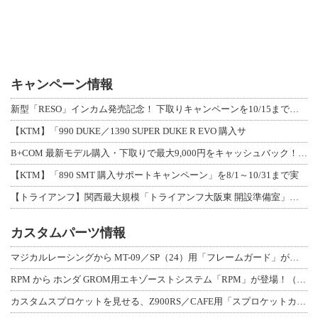
キャンペーン情報
新型「RESO」インカム発売記念！ 下取りキャンペーンを10/15まで延長して開
【KTM】「990 DUKE／1390 SUPER DUKE R EVO 購入サ
B+COM 最新モデル購入・下取りで最大9,000円をキャッシュバック！「B+F
【KTM】「890 SMT 購入サポートキャンペーン」を8/1～10/31まで実
【トライアンフ】関西最大規模「トライアンフ大阪東 開設準備室」がオープン！ 限定
カスタムパーツ情報
マジカルレーシングから MT-09／SP（24）用「フレームガード」が登場！
RPM から ホンダ GROM用エキゾーストシステム「RPM」が登場！（動画あり
カスタムスプロケットを見せる、Z900RS／CAFE用「スプロケットカバーフルキ