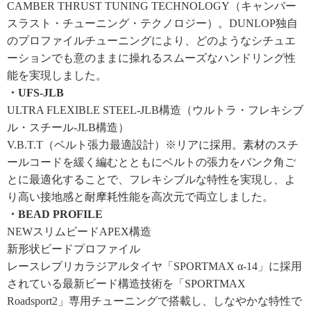
CAMBER THRUST TUNING TECHNOLOGY（キャンバー
スラスト・チューニング・テクノロジー）。DUNLOP独自
のプロファイルチューニングにより、どのようなシチュエ
ーションでも意のままに操れるスムーズなハンドリング性
能を実現しました。
・UFS-JLB
ULTRA FLEXIBLE STEEL-JLB構造（ウルトラ・フレキシブ
ル・スチール-JLB構造）
V.B.T.T（ベルト張力最適設計）※リアに採用。素材のスチ
ールコードを緩く編むとともにベルトの張力をバンク角ご
とに最適化することで、フレキシブルな特性を実現し、よ
り高い接地感と耐摩耗性能を高次元で両立しました。
・BEAD PROFILE
NEWスリムビードAPEX構造
新形状ビードプロファイル
レースレプリカラジアルタイヤ「SPORTMAX α-14」に採用
されている最新ビード構造技術を「SPORTMAX
Roadsport2」専用チューニングで搭載し、しなやかな特性で