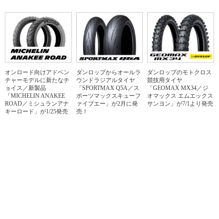
オンロード向けアドベン
ダンロップからオールラ
ダンロップのモトクロス
チャーモデルに新たなチ
ウンドラジアルタイヤ
競技用タイヤ
ョイス／新製品
「SPORTMAX Q5A／ス
「GEOMAX MX34／ジ
「MICHELIN ANAKEE
ポーツマックスキューフ
オマックス エムエックス
ROAD／ミシュランアナ
ァイブエー」が2月に発
サンヨン」が7/1より発売
キーロード」が1/25発売
売！