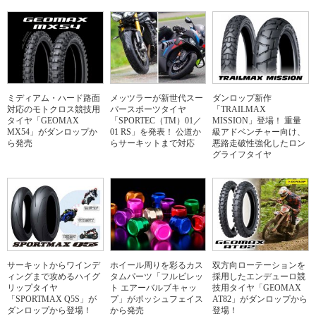
ミディアム・ハード路面
メッツラーが新世代スー
ダンロップ新作
対応のモトクロス競技用
パースポーツタイヤ
「TRAILMAX
タイヤ「GEOMAX
「SPORTEC（TM）01／
MISSION」登場！ 重量
MX54」がダンロップか
01 RS」を発表！ 公道か
級アドベンチャー向け、
ら発売
らサーキットまで対応
悪路走破性強化したロン
グライフタイヤ
サーキットからワインデ
ホイール周りを彩るカス
双方向ローテーションを
ィングまで攻めるハイグ
タムパーツ「フルビレッ
採用したエンデューロ競
リップタイヤ
ト エアーバルブキャッ
技用タイヤ「GEOMAX
「SPORTMAX Q5S」が
プ」がポッシュフェイス
AT82」がダンロップから
ダンロップから登場！
から発売
登場！