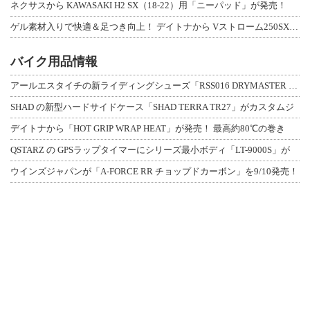
ネクサスから KAWASAKI H2 SX（18-22）用「ニーパッド」が発売！
ゲル素材入りで快適＆足つき向上！ デイトナから Vストローム250SX用「快適ロ
バイク用品情報
アールエスタイチの新ライディングシューズ「RSS016 DRYMASTER スト
SHAD の新型ハードサイドケース「SHAD TERRA TR27」がカスタムジ
デイトナから「HOT GRIP WRAP HEAT」が発売！ 最高約80℃の巻き
QSTARZ の GPSラップタイマーにシリーズ最小ボディ「LT-9000S」が
ウインズジャパンが「A-FORCE RR チョップドカーボン」を9/10発売！