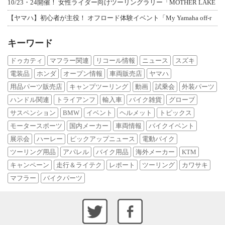
10/23・24開催！ 女性ライダー向けツーリングラリー「MOTHER LAKE
【ヤマハ】初心者が主役！ オフロード体験イベント「My Yamaha off-r
キーワード
ドゥカティ
マフラー関連
リコール情報
ニュース
スズキ
電装品
ホンダ
オープン情報
車両販売店
ヤマハ
用品パーツ販売店
キャンプツーリング
動画
試乗会
外装パーツ
ハンドル関連
トライアンフ
輸入車
バイク雑貨
グローブ
サスペンション
BMW
イベント
ヘルメット
トピックス
モータースポーツ
国内メーカー
車両情報
バイクイベント
展示会
ハーレー
ピックアップニュース
電動バイク
ツーリング用品
アパレル
バイク用品
海外メーカー
KTM
キャンペーン
走行＆ライテク
レポート
ツーリング
カワサキ
マフラー
バイクパーツ