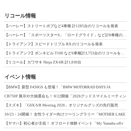
リコール情報
【ハーレー】ストリートボブなど4車種 計1285台のリコールを発表
【ハーレー】「スポーツスターS」「ロードグライド」など計8車種のリコールを発表
【トライアンフ】スピードトリプル RX のリコールを発表
【トライアンフ】ボンネビル T100 など6車種計3,753台のリコールを発表
【リコール】カワサキ Ninja ZX-6R 計1,930台
イベント情報
【BMW】新型 F450GS も登場！「BMW MOTORRAD DAYS JA
CB750F 展示や大抽選会も！ 8/22開催「2026グッドスマイルミーティン
【スズキ】「GSX-S/R Meeting 2026」オリジナルグッズの先行販売
10/23・24開催！ 女性ライダー向けツーリングラリー「MOTHER LAKE
【ヤマハ】初心者が主役！ オフロード体験イベント「My Yamaha off-r