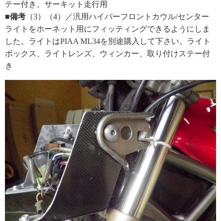
テー付き、サーキット走行用
■備考
（3）（4）／汎用ハイパーフロントカウル/センター
ライトをホーネット用にフィッティングできるようにしま
した。ライトはPIAA ML34を別途購入して下さい。ライト
ボックス、ライトレンズ、ウィンカー、取り付けステー付
き