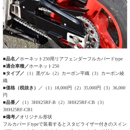
■品名／
ホーネット250用リアフェンダーフルカバードtype
■適合車種／
ホーネット250
■タイプ／
（1）黒ゲル（2）カーボン平織（3）カーボン綾
織
■価格（税抜き）
／（1）18,000円（2）35,000円（3）36,000
円
■品番／
（1）3HH25RF-B（2）3HH25RF-CB（3）
3HH25RF-CB1
■備考／
オリジナル形状
フルカバードtypeで装着するとスタビライザー付きのスイン