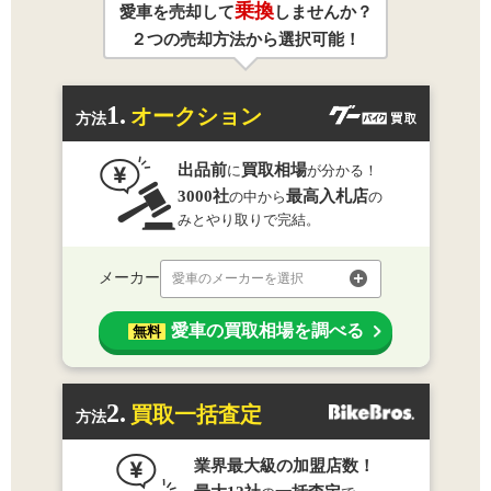
乗換
愛車を売却して
しませんか？
２つの売却方法から選択可能！
1.
オークション
方法
出品前
買取相場
に
が分かる！
3000社
最高入札店
の中から
の
みとやり取りで完結。
メーカー
愛車のメーカーを選択
愛車の買取相場を調べる
無料
2.
買取一括査定
方法
業界最大級の加盟店数！