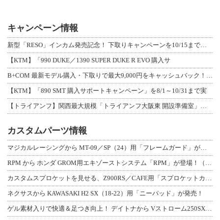
キャンペーン情報
新型「RESO」インカム発売記念！ 下取りキャンペーンを10/15まで延長して開
【KTM】「990 DUKE／1390 SUPER DUKE R EVO 購入サ
B+COM 最新モデル購入・下取りで最大9,000円をキャッシュバック！「B+F
【KTM】「890 SMT 購入サポートキャンペーン」を8/1～10/31まで実
【トライアンフ】関西最大規模「トライアンフ大阪東 開設準備室」がオープン！ 限定
カスタムパーツ情報
マジカルレーシングから MT-09／SP（24）用「フレームガード」が登場！
RPM から ホンダ GROM用エキゾーストシステム「RPM」が登場！（動画あり
カスタムスプロケットを見せる、Z900RS／CAFE用「スプロケットカバーフルキ
ネクサスから KAWASAKI H2 SX（18-22）用「ニーパッド」が発売！
ゲル素材入りで快適＆足つき向上！ デイトナから Vストローム250SX用「快適ロ