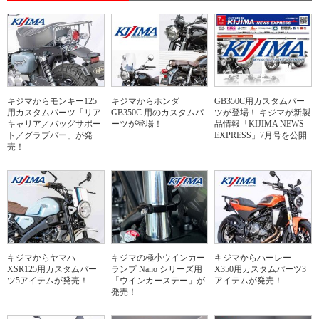
キジマからモンキー125
キジマからホンダ
GB350C用カスタムパー
用カスタムパーツ「リア
GB350C 用のカスタムパ
ツが登場！ キジマが新製
キャリア／バッグサポー
ーツが登場！
品情報「KIJIMA NEWS
ト／グラブバー」が発
EXPRESS」7月号を公開
売！
キジマからヤマハ
キジマの極小ウインカー
キジマからハーレー
XSR125用カスタムパー
ランプ Nano シリーズ用
X350用カスタムパーツ3
ツ5アイテムが発売！
「ウインカーステー」が
アイテムが発売！
発売！