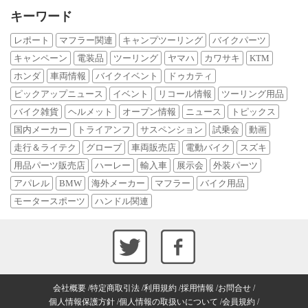
キーワード
レポート
マフラー関連
キャンプツーリング
バイクパーツ
キャンペーン
電装品
ツーリング
ヤマハ
カワサキ
KTM
ホンダ
車両情報
バイクイベント
ドゥカティ
ピックアップニュース
イベント
リコール情報
ツーリング用品
バイク雑貨
ヘルメット
オープン情報
ニュース
トピックス
国内メーカー
トライアンフ
サスペンション
試乗会
動画
走行＆ライテク
グローブ
車両販売店
電動バイク
スズキ
用品パーツ販売店
ハーレー
輸入車
展示会
外装パーツ
アパレル
BMW
海外メーカー
マフラー
バイク用品
モータースポーツ
ハンドル関連
会社概要
特定商取引法
利用規約
採用情報
お問合せ
個人情報保護方針
個人情報の取扱いについて
会員規約