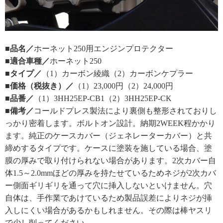
■品名／
ホーネット250用エンジンプロテクター
■適合車種／
ホーネット250
■タイプ／
（1）カーボン綾織（2）カーボンケプラー
■価格（税抜き）／
（1）23,000円（2）24,000円
■品番／
（1）3HH25EP-CB1（2）3HH25EP-CK
■備考／
コールドプレス製法により裏側も整形されておりし
っかり密着します。ボルトオン設計。納期2WEEK程かかり
ます。純正のケースカバー（ジェネレーターカバー）と共
締めするタイプです。ケースに塗装を施している場合、塗
膜の厚みで取り付けられない場合があります。2次カバー自
体1.5～2.0mmほどの厚みを持たせているためネジが2次カバ
ー側面ギリギリを通って穴に挿入しないといけません。穴
自体は、手作業であけているため製品誤差によりネジが挿
入しにくい場合があるかもしれません。その際は棒ヤスリ
で少し削ってください。