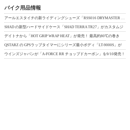
バイク用品情報
アールエスタイチの新ライディングシューズ「RSS016 DRYMASTER スト
SHAD の新型ハードサイドケース「SHAD TERRA TR27」がカスタムジ
デイトナから「HOT GRIP WRAP HEAT」が発売！ 最高約80℃の巻き
QSTARZ の GPSラップタイマーにシリーズ最小ボディ「LT-9000S」が
ウインズジャパンが「A-FORCE RR チョップドカーボン」を9/10発売！