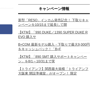
キャンペーン情報
新型「RESO」インカム発売記念！ 下取りキャ
ンペーンを10/15まで延長して開
【KTM】「990 DUKE／1390 SUPER DUKE R
EVO 購入サ
B+COM 最新モデル購入・下取りで最大9,000円
をキャッシュバック！「B+F
【KTM】「890 SMT 購入サポートキャンペー
ン」を8/1～10/31まで実
【トライアンフ】関西最大規模「トライアンフ
大阪東 開設準備室」がオープン！ 限定