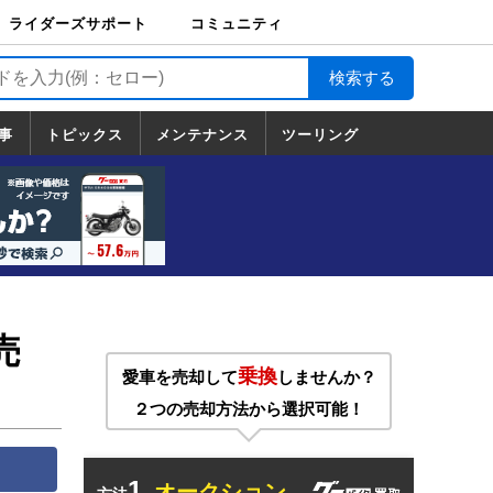
ライダーズサポート
コミュニティ
ライダーズサポート
バイク輸送
バイクガレージライ
バイク車両保険
ロードサービス
バイク試乗
コミュニティ
日記
ツーリング
カスタム
TOP
フ
TOP
事
トピックス
メンテナンス
ツーリング
トピックス
ホンダ
ヤマハ
スズキ
カワサキ
ハーレーダ
BMW
ドゥカティ
トライアン
メンテナンス
基本整備
部位別メンテ
工具の使い方
ツール100選
メンテのうん
一覧
ビッドソン
フ
一覧
ちく
売
乗換
愛車を売却して
しませんか？
２つの売却方法から選択可能！
1.
オークション