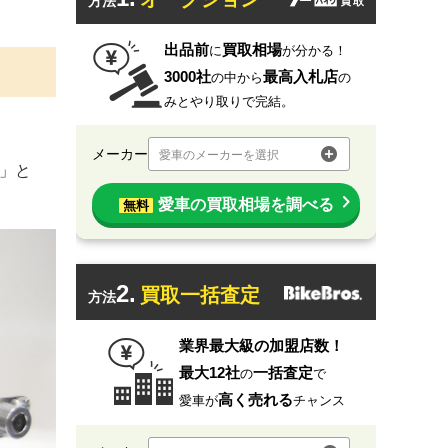
方法
出品前
買取相場
に
が分かる！
3000社
最高入札店
の中から
の
みとやり取りで完結。
メーカー
愛車のメーカーを選択
3」と
愛車の買取相場を調べる
無料
2.
買取一括査定
方法
業界最大級の加盟店数！
最大12社
一括査定
の
で
高く売れる
愛車が
チャンス