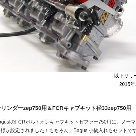
以下リリ
2015
ンダーzep750用＆FCRキャブキット径33zep750用
gus!のFCRボルトオンキャブキットゼファー750用に、ノー
仕様が設定されました！もちろん、Bagus!小物入れもセットで