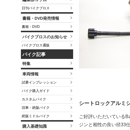
日刊バイクブロス
書籍・DVD発売情報
書籍・DVD
バイクブロスのお知らせ
バイクブロス通販
バイク記事
特集
車両情報
試乗インプレッション
バイク購入ガイド
カスタムバイク
シートロックアルミシリ
旧車・絶版バイク
ご好評いただいているBa
絶版ミドルバイク
ジンと相性の良い径33
購入基礎知識