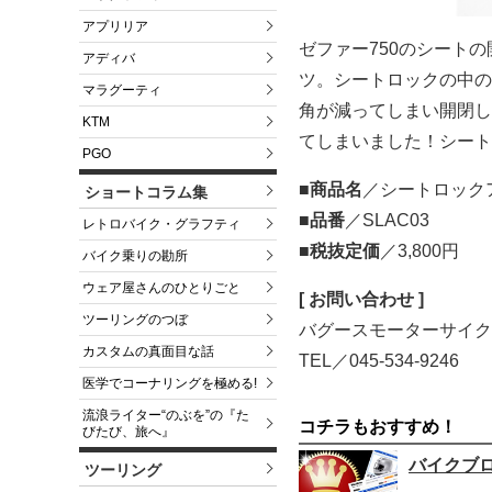
アプリリア
ゼファー750のシート
アディバ
ツ。シートロックの中の
マラグーティ
角が減ってしまい開閉し
KTM
てしまいました！シート
PGO
■商品名
／シートロック
ショートコラム集
■品番
／SLAC03
レトロバイク・グラフティ
■税抜定価
／3,800円
バイク乗りの勘所
ウェア屋さんのひとりごと
[ お問い合わせ ]
ツーリングのつぼ
バグースモーターサイク
カスタムの真面目な話
TEL／045-534-9246
医学でコーナリングを極める!
流浪ライター“のぶを”の『た
コチラもおすすめ！
びたび、旅へ』
バイクブ
ツーリング