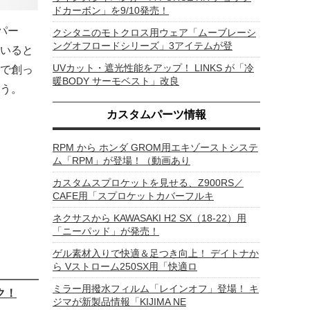
ドカーボン」を9/10発売！
パー
クシタニのモトクロス用ウェア「ムーブレーシ
ングオフロードシリーズ」3アイテムが登
いると
UVカット・遮光性能をアップ！ LINKS が「冷
で創っ
暖BODY サーモベスト」改良
う。
カスタムパーツ情報
RPM から ホンダ GROM用エキゾーストシステ
ム「RPM」が登場！（動画あり
カスタムスプロケットを見せる、Z900RS／
CAFE用「スプロケットカバーフルキ
ネクサスから KAWASAKI H2 SX（18-22）用
「ニーパッド」が発売！
ゲル素材入りで快適＆足つき向上！ デイトナか
ら Vストローム250SX用「快適ロ
ミラー用撥水フィルム「レインオフ」登場！ キ
ク！
ジマが新製品情報「KIJIMA NE