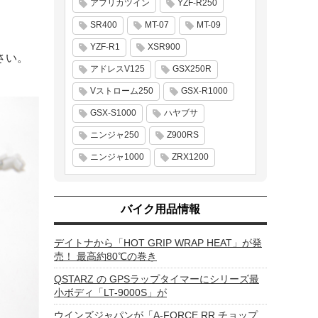
アフリカツイン
YZF-R250
SR400
MT-07
MT-09
YZF-R1
XSR900
さい。
アドレスV125
GSX250R
Vストローム250
GSX-R1000
GSX-S1000
ハヤブサ
ニンジャ250
Z900RS
ニンジャ1000
ZRX1200
バイク用品情報
デイトナから「HOT GRIP WRAP HEAT」が発
売！ 最高約80℃の巻き
QSTARZ の GPSラップタイマーにシリーズ最
小ボディ「LT-9000S」が
ウインズジャパンが「A-FORCE RR チョップ