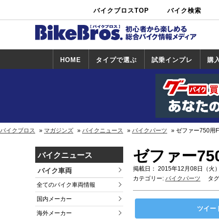
バイクブロスTOP
バイク検索
中古バイ
カタログ検
ショップ検
ク・新車検
索
索
索
HOME
タイプで選ぶ
試乗インプレ
購
スポーツ＆ネ
原付＆ミニバ
アメリカン＆
ビッグスクー
オフロード
試乗インプレ
ホンダ
ヤマハ
スズキ
カワサキ
ハーレー
BMW
トライアンフ
ドゥカティ
購
ホ
ヤ
ス
カ
イキッド
イク
クルーザー
ター
一覧
一
バイクブロス
マガジンズ
バイクニュース
バイクパーツ
ゼファー750用
ゼファー75
バイクニュース
掲載日： 2015年12月08日（火）
バイク車両
カテゴリー:
バイクパーツ
タグ
全てのバイク車両情報
国内メーカー
ツイー
海外メーカー