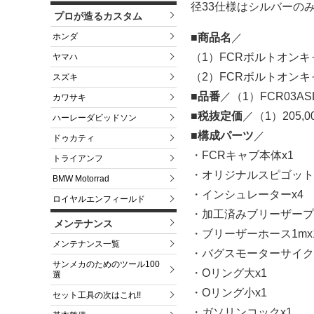
径33仕様はシルバーの
プロが造るカスタム
■商品名
／
ホンダ
（1）FCRボルトオンキャ
ヤマハ
（2）FCRボルトオンキ
スズキ
■品番
／（1）FCR03ASL
カワサキ
■税抜定価
／（1）205,0
ハーレーダビッドソン
■構成パーツ
／
ドゥカティ
・FCRキャブ本体x1
トライアンフ
・オリジナルスピゴット
BMW Motorrad
・インシュレーターx4
ロイヤルエンフィールド
・加工済みブリーザープ
メンテナンス
・ブリーザーホース1mx
メンテナンス一覧
・バグスモーターサイク
サンメカのためのツール100
・Oリング大x1
選
・Oリング小x1
セット工具の次はこれ!!
・ガソリンコックx1