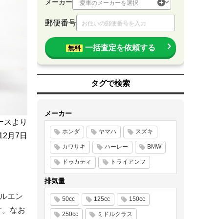
メーカー
郵便番号
一括査定を依頼する
無料
タグで検索
メーカー
ースより
ホンダ
ヤマハ
スズキ
年12月7日
カワサキ
ハーレー
BMW
ドゥカティ
トライアンフ
排気量
マルエン
50cc
125cc
150cc
す。なお
250cc
ミドルクラス