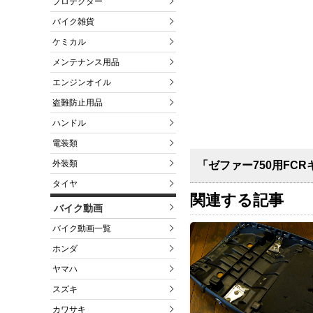
プロテクター
バイク雑貨
ケミカル
メンテナンス用品
エンジンオイル
盗難防止用品
ハンドル
電装類
外装類
「ゼファー750用FC
タイヤ
関連する記事
バイク動画
バイク動画一覧
ホンダ
ヤマハ
スズキ
カワサキ