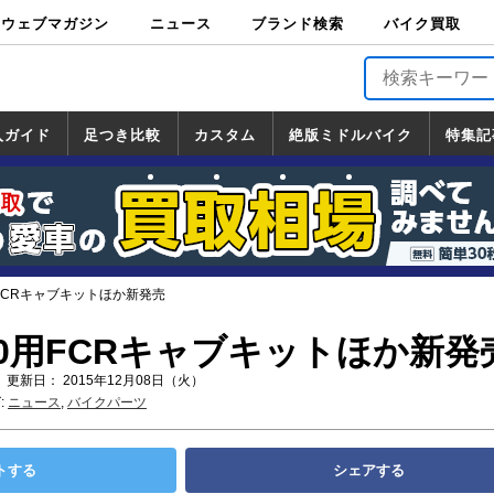
ウェブマガジン
ニュース
ブランド検索
バイク買取
バイクブロス・
原付＆ミニバイ
スポーツ＆ネイ
アメリカン＆ツ
ビッグスクータ
オフロード
バージンハーレ
バージンBMW
バージンドゥカ
バージントライ
ニュース
車両情報
イベント
キャンペ
トピック
バイク用
バイクパ
書籍・
サポート
お知らせ
ブランドを検
ブランドボイ
バイク買取
マガジンズ
ク
キッド
アラー
ー
ー
ティ
アンフ
TOP
ーン
ス
品
ーツ
DVD
索
ス
入ガイド
足つき比較
カスタム
絶版ミドルバイク
特集記
入ガイド
ンダ
マハ
ズキ
ワサキ
カスタム
ホンダ
ヤマハ
スズキ
カワサキ
道の駅調査隊
ツーリング情報局
日本の道50選
国道めぐり
林道ツーリング
絶版ミドルバイク
ホンダ
ヤマハ
スズキ
カワサキ
覧
一覧
一覧
FCRキャブキットほか新発売
0用FCRキャブキットほか新発
 更新日： 2015年12月08日（火）
:
ニュース
,
バイクパーツ
トする
シェアする