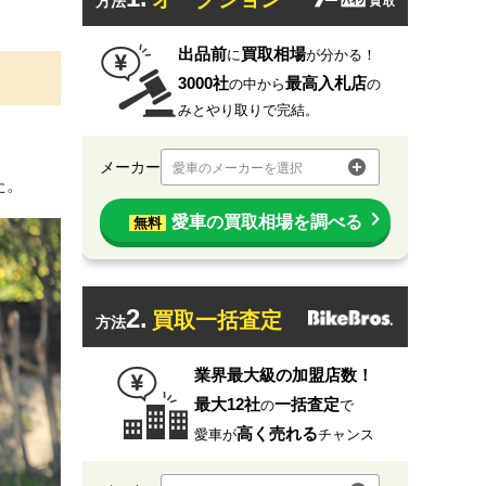
方法
出品前
買取相場
に
が分かる！
3000社
最高入札店
の中から
の
みとやり取りで完結。
メーカー
愛車のメーカーを選択
た。
愛車の買取相場を調べる
無料
2.
買取一括査定
方法
業界最大級の加盟店数！
最大12社
一括査定
の
で
高く売れる
愛車が
チャンス