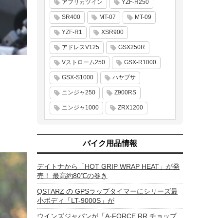
アフリカツイン
YZF-R250
SR400
MT-07
MT-09
YZF-R1
XSR900
アドレスV125
GSX250R
Vストローム250
GSX-R1000
GSX-S1000
ハヤブサ
ニンジャ250
Z900RS
ニンジャ1000
ZRX1200
バイク用品情報
デイトナから「HOT GRIP WRAP HEAT」が発
売！ 最高約80℃の巻き
QSTARZ の GPSラップタイマーにシリーズ最
小ボディ「LT-9000S」が
ウインズジャパンが「A-FORCE RR チョップ