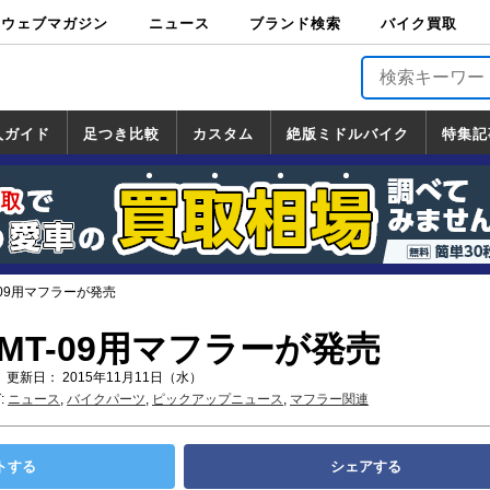
ウェブマガジン
ニュース
ブランド検索
バイク買取
バイクブロス・
原付＆ミニバイ
スポーツ＆ネイ
アメリカン＆ツ
ビッグスクータ
オフロード
バージンハーレ
バージンBMW
バージンドゥカ
バージントライ
ニュース
車両情報
イベント
キャンペ
トピック
バイク用
バイクパ
書籍・
サポート
お知らせ
ブランドを検
ブランドボイ
バイク買取
マガジンズ
ク
キッド
アラー
ー
ー
ティ
アンフ
TOP
ーン
ス
品
ーツ
DVD
索
ス
入ガイド
足つき比較
カスタム
絶版ミドルバイク
特集記
入ガイド
ンダ
マハ
ズキ
ワサキ
カスタム
ホンダ
ヤマハ
スズキ
カワサキ
道の駅調査隊
ツーリング情報局
日本の道50選
国道めぐり
林道ツーリング
絶版ミドルバイク
ホンダ
ヤマハ
スズキ
カワサキ
覧
一覧
一覧
-09用マフラーが発売
MT-09用マフラーが発売
 更新日： 2015年11月11日（水）
:
ニュース
,
バイクパーツ
,
ピックアップニュース
,
マフラー関連
トする
シェアする