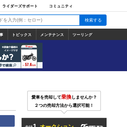
ライダーズサポート
コミュニティ
ライダーズサポート
バイク輸送
バイクガレージライ
バイク車両保険
ロードサービス
バイク試乗
コミュニティ
日記
ツーリング
カスタム
TOP
フ
TOP
事
トピックス
メンテナンス
ツーリング
トピックス
ホンダ
ヤマハ
スズキ
カワサキ
ハーレーダ
BMW
ドゥカティ
トライアン
メンテナンス
基本整備
部位別メンテ
工具の使い方
ツール100選
メンテのうん
一覧
ビッドソン
フ
一覧
ちく
乗換
愛車を売却して
しませんか？
２つの売却方法から選択可能！
1.
オークション