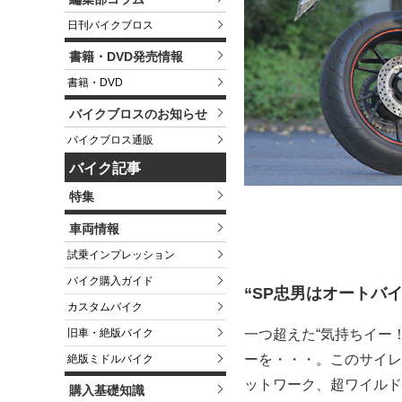
日刊バイクブロス
書籍・DVD発売情報
書籍・DVD
バイクブロスのお知らせ
バイクブロス通販
バイク記事
特集
車両情報
試乗インプレッション
バイク購入ガイド
“SP忠男はオートバ
カスタムバイク
一つ超えた“気持ちイー
旧車・絶版バイク
ーを・・・。このサイレ
絶版ミドルバイク
ットワーク、超ワイルド
購入基礎知識