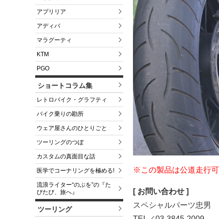
アプリリア
アディバ
マラグーティ
KTM
PGO
ショートコラム集
レトロバイク・グラフティ
バイク乗りの勘所
ウェア屋さんのひとりごと
ツーリングのつぼ
カスタムの真面目な話
※この製品は公道走行可
医学でコーナリングを極める!
流浪ライター“のぶを”の『た
[ お問い合わせ ]
びたび、旅へ』
スペシャルパーツ忠男
ツーリング
TEL／03-3845-2009