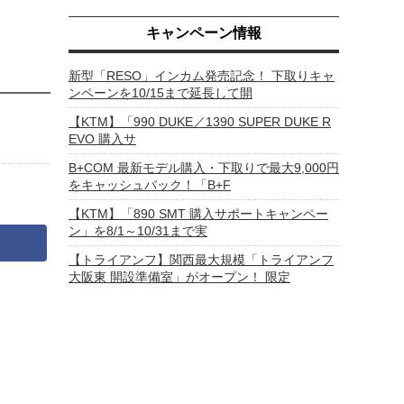
キャンペーン情報
新型「RESO」インカム発売記念！ 下取りキャ
ンペーンを10/15まで延長して開
【KTM】「990 DUKE／1390 SUPER DUKE R
EVO 購入サ
B+COM 最新モデル購入・下取りで最大9,000円
をキャッシュバック！「B+F
【KTM】「890 SMT 購入サポートキャンペー
ン」を8/1～10/31まで実
【トライアンフ】関西最大規模「トライアンフ
大阪東 開設準備室」がオープン！ 限定