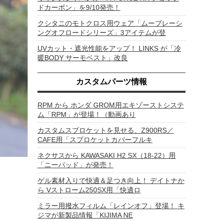
ドカーボン」を9/10発売！
クシタニのモトクロス用ウェア「ムーブレーシ
ングオフロードシリーズ」3アイテムが登
UVカット・遮光性能をアップ！ LINKS が「冷
暖BODY サーモベスト」改良
カスタムパーツ情報
RPM から ホンダ GROM用エキゾーストシステ
ム「RPM」が登場！（動画あり
カスタムスプロケットを見せる、Z900RS／
CAFE用「スプロケットカバーフルキ
ネクサスから KAWASAKI H2 SX（18-22）用
「ニーパッド」が発売！
ゲル素材入りで快適＆足つき向上！ デイトナか
ら Vストローム250SX用「快適ロ
ミラー用撥水フィルム「レインオフ」登場！ キ
ジマが新製品情報「KIJIMA NE