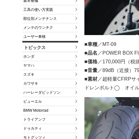
基本整備
工具の使い方実践
部位別メンテナンス
メンテのウンチク
ユーザー車検
■車種
／MT-09
トピックス
■品名
／POWER BOX FU
ホンダ
■価格
／170,000円（税
ヤマハ
■音量
／89dB（近接）7
スズキ
■素材
／超軽量CFRP
カワサキ
ドレンボルト◯ オイ
ハーレーダビッドソン
ビューエル
BMW Motorrad
トライアンフ
ドゥカティ
モトグッツィ