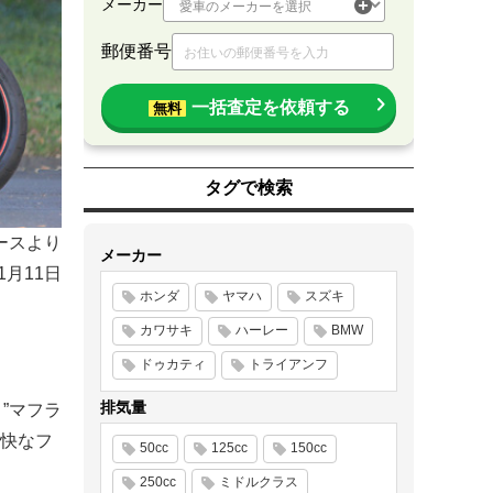
メーカー
郵便番号
一括査定を依頼する
無料
タグで検索
ースより
メーカー
11月11日
ホンダ
ヤマハ
スズキ
カワサキ
ハーレー
BMW
ドゥカティ
トライアンフ
排気量
”マフラ
快なフ
50cc
125cc
150cc
250cc
ミドルクラス