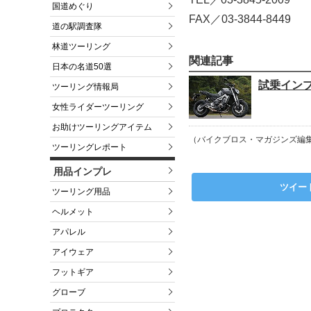
国道めぐり
FAX／03-3844-8449
道の駅調査隊
林道ツーリング
関連記事
日本の名道50選
試乗インプ
ツーリング情報局
女性ライダーツーリング
お助けツーリングアイテム
（バイクブロス・マガジンズ編
ツーリングレポート
用品インプレ
ツイー
ツーリング用品
ヘルメット
アパレル
アイウェア
フットギア
グローブ