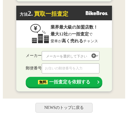
2.
買取一括査定
方法
業界最大級の加盟店数！
最大12社
一括査定
の
で
高く売れる
愛車が
チャンス
メーカー
郵便番号
一括査定を依頼する
無料
NEWSのトップに戻る