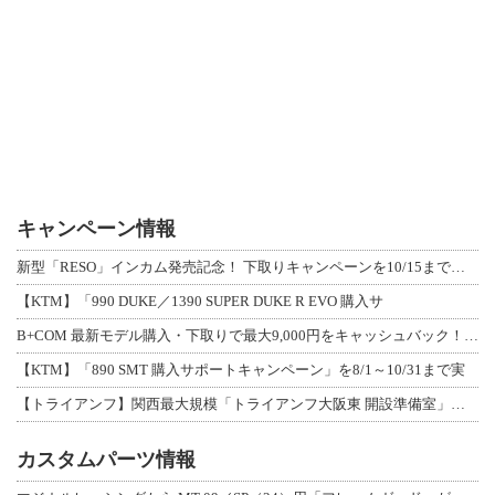
キャンペーン情報
新型「RESO」インカム発売記念！ 下取りキャンペーンを10/15まで延長して開
【KTM】「990 DUKE／1390 SUPER DUKE R EVO 購入サ
B+COM 最新モデル購入・下取りで最大9,000円をキャッシュバック！「B+F
【KTM】「890 SMT 購入サポートキャンペーン」を8/1～10/31まで実
【トライアンフ】関西最大規模「トライアンフ大阪東 開設準備室」がオープン！ 限定
カスタムパーツ情報