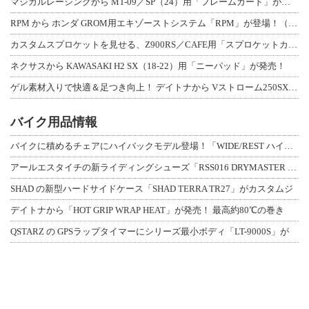
マジカルレーシングから MT-09／SP（24）用「フレームガード」が登場！
RPM から ホンダ GROM用エキゾーストシステム「RPM」が登場！（動画あり
カスタムスプロケットを見せる、Z900RS／CAFE用「スプロケットカバーフルキ
ネクサスから KAWASAKI H2 SX（18-22）用「ニーパッド」が発売！
ゲル素材入りで快適＆足つき向上！ デイトナから Vストローム250SX用「快適ロ
バイク用品情報
バイクに積めるチェアにハイバックモデル登場！「WIDE/REST ハイバックチェ
アールエスタイチの新ライディングシューズ「RSS016 DRYMASTER スト
SHAD の新型ハードサイドケース「SHAD TERRA TR27」がカスタムジ
デイトナから「HOT GRIP WRAP HEAT」が発売！ 最高約80℃の巻き
QSTARZ の GPSラップタイマーにシリーズ最小ボディ「LT-9000S」が