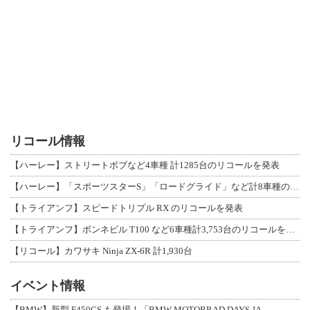
リコール情報
【ハーレー】ストリートボブなど4車種 計1285台のリコールを発表
【ハーレー】「スポーツスターS」「ロードグライド」など計8車種のリコールを発表
【トライアンフ】スピードトリプル RX のリコールを発表
【トライアンフ】ボンネビル T100 など6車種計3,753台のリコールを発表
【リコール】カワサキ Ninja ZX-6R 計1,930台
イベント情報
【BMW】新型 F450GS も登場！「BMW MOTORRAD DAYS JA