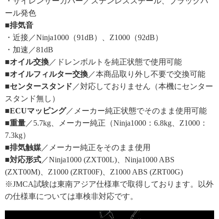
・サイレンサーカバー／ステンレススチール、ブラックパ
ール発色
■排気音
・近接／Ninja1000（91dB）、Z1000（92dB）
・加速／81dB
■オイル交換
／ドレンボルトを純正状態で使用可能
■オイルフィルター交換
／本商品取り外し不要で交換可能
■センタースタンド
／対応しておりません（本機にセンター
スタンド無し）
■ECUマッピング
／メーカー純正状態でそのまま使用可能
■重量
／5.7kg、メーカー純正（Ninja1000：6.8kg、Z1000：
7.3kg）
■排気触媒
／メーカー純正をそのまま使用
■対応形式
／Ninja1000 (ZXT00L)、Ninja1000 ABS
(ZXT00M)、Z1000 (ZRT00F)、Z1000 ABS (ZRT00G)
※JMCA試験は東南アジア仕様車で取得しております。以外
の仕様車については車検非対応です。