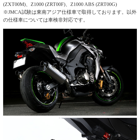
(ZXT00M)、Z1000 (ZRT00F)、Z1000 ABS (ZRT00G)
※JMCA試験は東南アジア仕様車で取得しております。以外
の仕様車については車検非対応です。