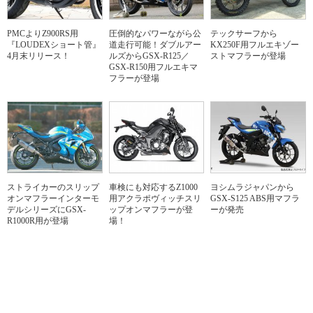
PMCよりZ900RS用
圧倒的なパワーながら公
テックサーフから
『LOUDEXショート管』
道走行可能！ダブルアー
KX250F用フルエキゾー
4月末リリース！
ルズからGSX-R125／
ストマフラーが登場
GSX-R150用フルエキマ
フラーが登場
ストライカーのスリップ
車検にも対応するZ1000
ヨシムラジャパンから
オンマフラーインターモ
用アクラポヴィッチスリ
GSX-S125 ABS用マフラ
デルシリーズにGSX-
ップオンマフラーが登
ーが発売
R1000R用が登場
場！