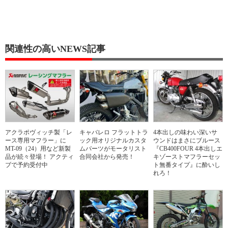
関連性の高いNEWS記事
アクラポヴィッチ製「レ
キャバレロ フラットトラ
4本出しの味わい深いサ
ース専用マフラー」に
ック用オリジナルカスタ
ウンドはまさにブルース
MT-09（24）用など新製
ムパーツがモータリスト
『CB400FOUR 4本出しエ
品が続々登場！ アクティ
合同会社から発売！
キゾーストマフラーセッ
ブで予約受付中
ト無番タイプ』に酔いし
れろ！