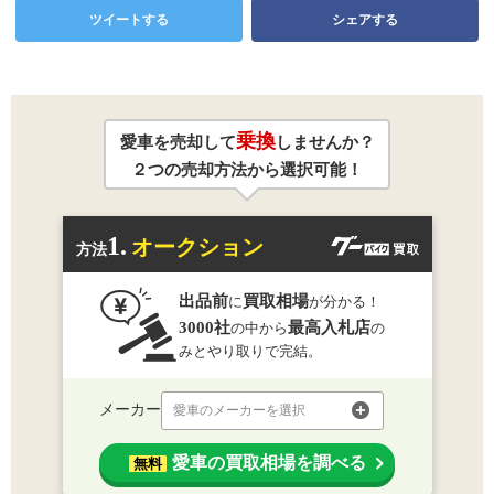
ツイートする
シェアする
乗換
愛車を売却して
しませんか？
２つの売却方法から選択可能！
1.
オークション
方法
出品前
買取相場
に
が分かる！
3000社
最高入札店
の中から
の
みとやり取りで完結。
メーカー
愛車のメーカーを選択
愛車の買取相場を調べる
無料