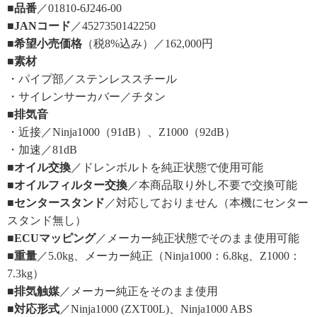
■品番
／01810-6J246-00
■JANコード
／4527350142250
■希望小売価格
（税8%込み）／162,000円
■素材
・パイプ部／ステンレススチール
・サイレンサーカバー／チタン
■排気音
・近接／Ninja1000（91dB）、Z1000（92dB）
・加速／81dB
■オイル交換
／ドレンボルトを純正状態で使用可能
■オイルフィルター交換
／本商品取り外し不要で交換可能
■センタースタンド
／対応しておりません（本機にセンター
スタンド無し）
■ECUマッピング
／メーカー純正状態でそのまま使用可能
■重量
／5.0kg、メーカー純正（Ninja1000：6.8kg、Z1000：
7.3kg）
■排気触媒
／メーカー純正をそのまま使用
■対応形式
／Ninja1000 (ZXT00L)、Ninja1000 ABS