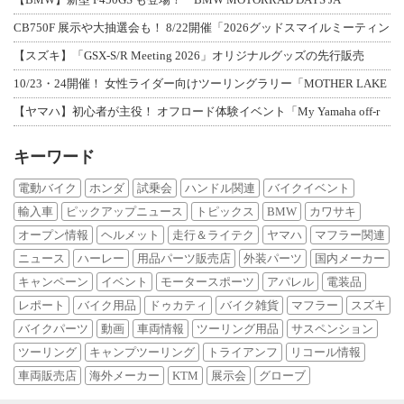
CB750F 展示や大抽選会も！ 8/22開催「2026グッドスマイルミーティン
【スズキ】「GSX-S/R Meeting 2026」オリジナルグッズの先行販売
10/23・24開催！ 女性ライダー向けツーリングラリー「MOTHER LAKE
【ヤマハ】初心者が主役！ オフロード体験イベント「My Yamaha off-r
キーワード
電動バイク
ホンダ
試乗会
ハンドル関連
バイクイベント
輸入車
ピックアップニュース
トピックス
BMW
カワサキ
オープン情報
ヘルメット
走行＆ライテク
ヤマハ
マフラー関連
ニュース
ハーレー
用品パーツ販売店
外装パーツ
国内メーカー
キャンペーン
イベント
モータースポーツ
アパレル
電装品
レポート
バイク用品
ドゥカティ
バイク雑貨
マフラー
スズキ
バイクパーツ
動画
車両情報
ツーリング用品
サスペンション
ツーリング
キャンプツーリング
トライアンフ
リコール情報
車両販売店
海外メーカー
KTM
展示会
グローブ