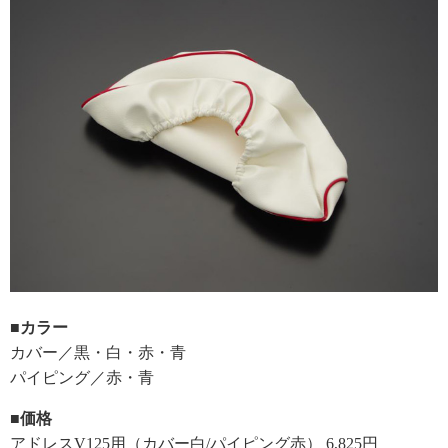
■カラー
カバー／黒・白・赤・青
パイピング／赤・青
■価格
アドレスV125用（カバー白/パイピング赤） 6,825円