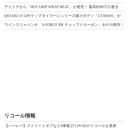
デイトナから「HOT GRIP WRAP HEAT」が発売！ 最高約80℃の巻き
QSTARZ の GPSラップタイマーにシリーズ最小ボディ「LT-9000S」が
ウインズジャパンが「A-FORCE RR チョップドカーボン」を9/10発売！
リコール情報
【ハーレー】ストリートボブなど4車種 計1285台のリコールを発表