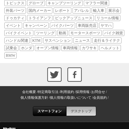
トピックス
グローブ
キャンプツーリング
マフラー関連
外装パーツ
国内メーカー
レポート
アパレル
輸入車
展示会
ドゥカティ
トライアンフ
ピックアップニュース
リコール情報
イベント
キャンペーン
バイクパーツ
車両販売店
ヤマハ
バイクイベント
ツーリング
動画
モータースポーツ
バイク雑貨
ハンドル関連
KTM
サスペンション
ニュース
走行＆ライテク
試乗会
ホンダ
オープン情報
車両情報
カワサキ
ヘルメット
BMW
会社概要
特定商取引法
利用規約
採用情報
お問合せ
個人情報保護方針
個人情報の取扱いについて
会員規約
スマートフォン
デスクトップ