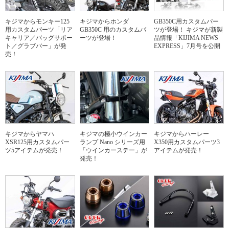
キジマからモンキー125
キジマからホンダ
GB350C用カスタムパー
用カスタムパーツ「リア
GB350C 用のカスタムパ
ツが登場！ キジマが新製
キャリア／バッグサポー
ーツが登場！
品情報「KIJIMA NEWS
ト／グラブバー」が発
EXPRESS」7月号を公開
売！
キジマからヤマハ
キジマの極小ウインカー
キジマからハーレー
XSR125用カスタムパー
ランプ Nano シリーズ用
X350用カスタムパーツ3
ツ5アイテムが発売！
「ウインカーステー」が
アイテムが発売！
発売！