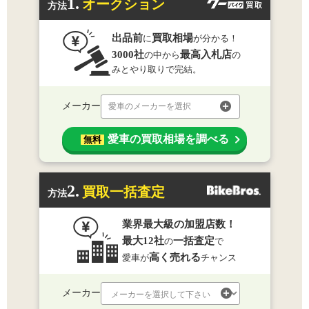
1.
オークション
方法
出品前
買取相場
に
が分かる！
3000社
最高入札店
の中から
の
みとやり取りで完結。
メーカー
愛車のメーカーを選択
愛車の買取相場を調べる
無料
2.
買取一括査定
方法
業界最大級の加盟店数！
最大12社
一括査定
の
で
高く売れる
愛車が
チャンス
メーカー