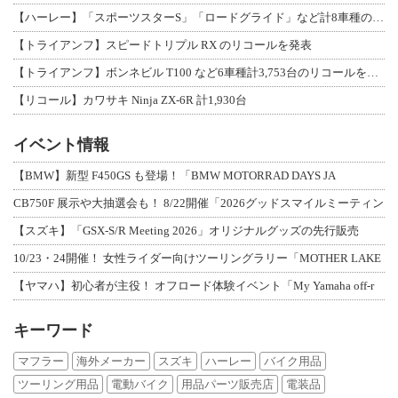
【ハーレー】「スポーツスターS」「ロードグライド」など計8車種のリコールを発表
【トライアンフ】スピードトリプル RX のリコールを発表
【トライアンフ】ボンネビル T100 など6車種計3,753台のリコールを発表
【リコール】カワサキ Ninja ZX-6R 計1,930台
イベント情報
【BMW】新型 F450GS も登場！「BMW MOTORRAD DAYS JA
CB750F 展示や大抽選会も！ 8/22開催「2026グッドスマイルミーティン
【スズキ】「GSX-S/R Meeting 2026」オリジナルグッズの先行販売
10/23・24開催！ 女性ライダー向けツーリングラリー「MOTHER LAKE
【ヤマハ】初心者が主役！ オフロード体験イベント「My Yamaha off-r
キーワード
マフラー
海外メーカー
スズキ
ハーレー
バイク用品
ツーリング用品
電動バイク
用品パーツ販売店
電装品