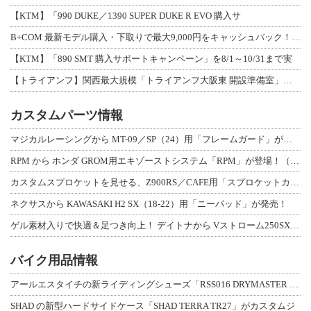
【KTM】「990 DUKE／1390 SUPER DUKE R EVO 購入サ
B+COM 最新モデル購入・下取りで最大9,000円をキャッシュバック！「B+F
【KTM】「890 SMT 購入サポートキャンペーン」を8/1～10/31まで実
【トライアンフ】関西最大規模「トライアンフ大阪東 開設準備室」がオープン！ 限定
カスタムパーツ情報
マジカルレーシングから MT-09／SP（24）用「フレームガード」が登場！
RPM から ホンダ GROM用エキゾーストシステム「RPM」が登場！（動画あり
カスタムスプロケットを見せる、Z900RS／CAFE用「スプロケットカバーフルキ
ネクサスから KAWASAKI H2 SX（18-22）用「ニーパッド」が発売！
ゲル素材入りで快適＆足つき向上！ デイトナから Vストローム250SX用「快適ロ
バイク用品情報
アールエスタイチの新ライディングシューズ「RSS016 DRYMASTER スト
SHAD の新型ハードサイドケース「SHAD TERRA TR27」がカスタムジ