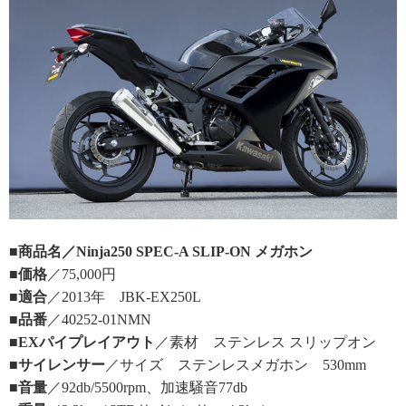
■商品名／Ninja250 SPEC-A SLIP-ON メガホン
■価格
／75,000円
■適合
／2013年 JBK-EX250L
■品番
／40252-01NMN
■EXパイプレイアウト
／素材 ステンレス スリップオン
■サイレンサー
／サイズ ステンレスメガホン 530mm
■音量
／92db/5500rpm、加速騒音77db