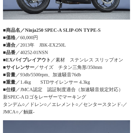
■商品名／Ninja250 SPEC-A SLIP-ON TYPE-S
■価格
／60,000円
■適合
／2013年 JBK-EX250L
■品番
／40252-01NSN
■EXパイプレイアウト
／素材 ステンレス スリップオン
■サイレンサー
／サイズ チタン三角形/350mm
■音量
／93db/5500rpm、加速騒音76db
■重量
／1.4kg STDサイレンサー 4.3kg
■仕様
／JMCA認定 認証制度適合（加速騒音規定対応）
新SPEC-Aロゴをレーザーでマーキング
タンデム○／ドレン○／エレメント○／センタースタンド-／
JMCA○／触媒-