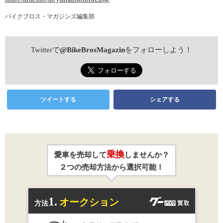
バイクブロス・マガジンズ編集部
Twitterで
@BikeBrosMagazin
をフォローしよう！
ツイートする
シェアする
乗換
愛車を売却して
しませんか？
２つの売却方法から選択可能！
1.
オークション
方法