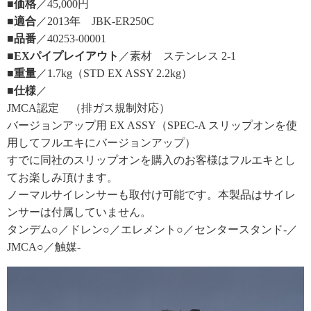
■価格
／45,000円
■適合
／2013年 JBK-ER250C
■品番
／40253-00001
■EXパイプレイアウト
／素材 ステンレス 2-1
■重量
／1.7kg（STD EX ASSY 2.2kg）
■仕様
／
JMCA認定 （排ガス規制対応）
バージョンアップ用 EX ASSY（SPEC-A スリップオンを使
用してフルエキにバージョンアップ）
すでに同社のスリップオンを購入のお客様はフルエキとし
てお楽しみ頂けます。
ノーマルサイレンサーも取付け可能です。本製品はサイレ
ンサーは付属していません。
タンデム○／ドレン○／エレメント○／センタースタンド-／
JMCA○／触媒-