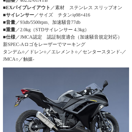
■品番
／40252-01NTB
■EXパイプレイアウト
／素材 ステンレス スリップオン
■サイレンサー
／サイズ チタン/φ98×416
■音量
／93db/5500rpm、加速騒音77db
■重量
／2.0kg（STDサイレンサー 4.3kg）
■仕様
／JMCA認定 認証制度適合（加速騒音規定対応）
新SPEC-Aロゴをレーザーでマーキング
タンデム○／ドレン○／エレメント○／センタースタンド-／
JMCA○／触媒-