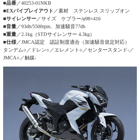
■品番
／40253-01NKB
■EXパイプレイアウト
／素材 ステンレス スリップオン
■サイレンサー
／サイズ ケブラー/φ98×416
■音量
／93db/5500rpm、加速騒音77db
■重量
／2.1kg（STDサイレンサー 4.3kg）
■仕様
／JMCA認定 認証制度適合（加速騒音規定対応）
タンデム○／ドレン○／エレメント○／センタースタンド-／
JMCA○／触媒-