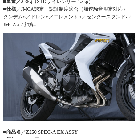
■重量
／2.3kg（STDサイレンサー 4.3kg）
■仕様
／JMCA認定 認証制度適合（加速騒音規定対応）
タンデム○／ドレン○／エレメント○／センタースタンド-／
JMCA○／触媒-
■商品名／Z250 SPEC-A EX ASSY