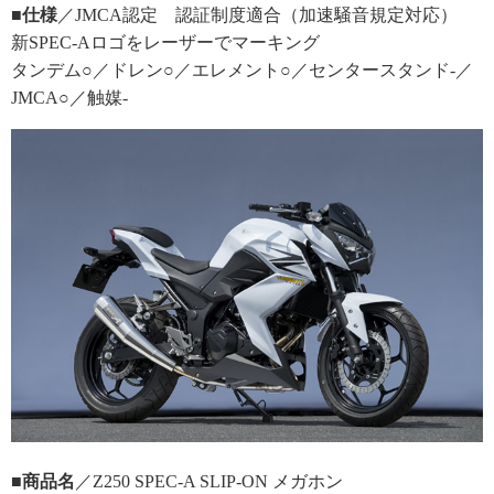
■仕様
／JMCA認定 認証制度適合（加速騒音規定対応）
新SPEC-Aロゴをレーザーでマーキング
タンデム○／ドレン○／エレメント○／センタースタンド-／
JMCA○／触媒-
■商品名
／Z250 SPEC-A SLIP-ON メガホン