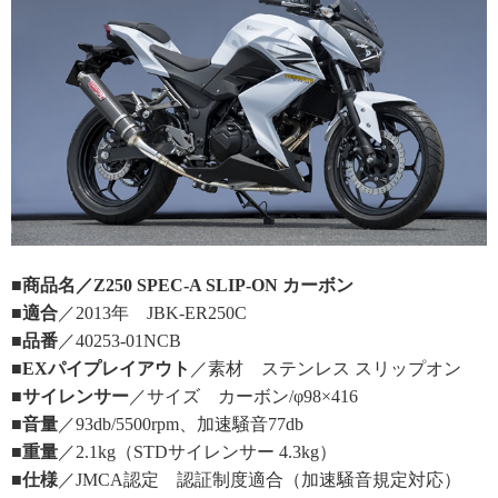
■商品名／Z250 SPEC-A SLIP-ON カーボン
■適合
／2013年 JBK-ER250C
■品番
／40253-01NCB
■EXパイプレイアウト
／素材 ステンレス スリップオン
■サイレンサー
／サイズ カーボン/φ98×416
■音量
／93db/5500rpm、加速騒音77db
■重量
／2.1kg（STDサイレンサー 4.3kg）
■仕様
／JMCA認定 認証制度適合（加速騒音規定対応）