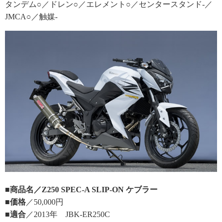
タンデム○／ドレン○／エレメント○／センタースタンド-／
JMCA○／触媒-
■商品名／Z250 SPEC-A SLIP-ON ケブラー
■価格
／50,000円
■適合
／2013年 JBK-ER250C