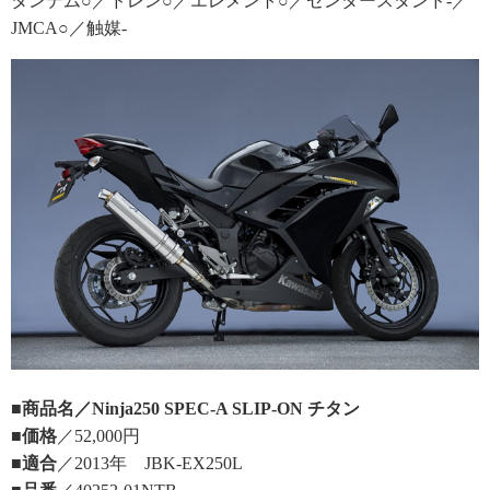
タンデム○／ドレン○／エレメント○／センタースタンド-／
JMCA○／触媒-
■商品名／Ninja250 SPEC-A SLIP-ON チタン
■価格
／52,000円
■適合
／2013年 JBK-EX250L