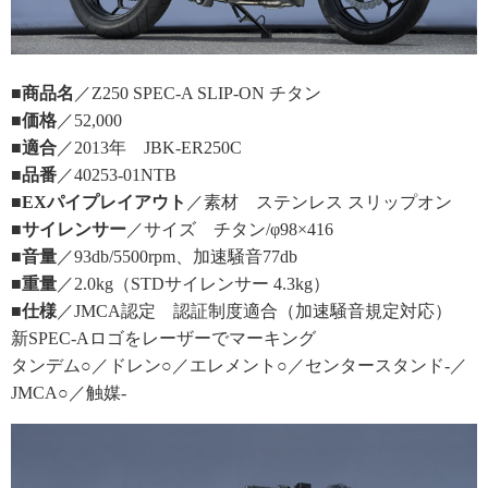
■商品名
／Z250 SPEC-A SLIP-ON チタン
■価格
／52,000
■適合
／2013年 JBK-ER250C
■品番
／40253-01NTB
■EXパイプレイアウト
／素材 ステンレス スリップオン
■サイレンサー
／サイズ チタン/φ98×416
■音量
／93db/5500rpm、加速騒音77db
■重量
／2.0kg（STDサイレンサー 4.3kg）
■仕様
／JMCA認定 認証制度適合（加速騒音規定対応）
新SPEC-Aロゴをレーザーでマーキング
タンデム○／ドレン○／エレメント○／センタースタンド-／
JMCA○／触媒-