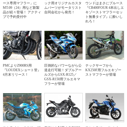
ース専用マフラー」に
ック用オリジナルカスタ
ウンドはまさにブルース
MT-09（24）用など新製
ムパーツがモータリスト
『CB400FOUR 4本出しエ
品が続々登場！ アクティ
合同会社から発売！
キゾーストマフラーセッ
ブで予約受付中
ト無番タイプ』に酔いし
れろ！
PMCよりZ900RS用
圧倒的なパワーながら公
テックサーフから
『LOUDEXショート管』
道走行可能！ダブルアー
KX250F用フルエキゾー
4月末リリース！
ルズからGSX-R125／
ストマフラーが登場
GSX-R150用フルエキマ
フラーが登場