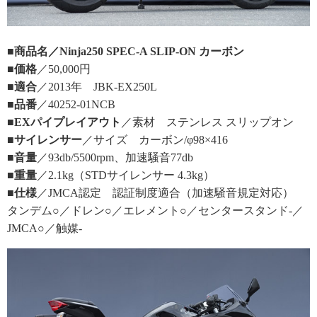
■商品名／Ninja250 SPEC-A SLIP-ON カーボン
■価格
／50,000円
■適合
／2013年 JBK-EX250L
■品番
／40252-01NCB
■EXパイプレイアウト
／素材 ステンレス スリップオン
■サイレンサー
／サイズ カーボン/φ98×416
■音量
／93db/5500rpm、加速騒音77db
■重量
／2.1kg（STDサイレンサー 4.3kg）
■仕様
／JMCA認定 認証制度適合（加速騒音規定対応）
タンデム○／ドレン○／エレメント○／センタースタンド-／
JMCA○／触媒-