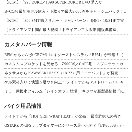
【KTM】「990 DUKE／1390 SUPER DUKE R EVO 購入サ
B+COM 最新モデル購入・下取りで最大9,000円をキャッシュバック！「B+F
【KTM】「890 SMT 購入サポートキャンペーン」を8/1～10/31まで実
【トライアンフ】関西最大規模「トライアンフ大阪東 開設準備室」がオープン！ 限定
カスタムパーツ情報
RPM から ホンダ GROM用エキゾーストシステム「RPM」が登場！（動画あり
カスタムスプロケットを見せる、Z900RS／CAFE用「スプロケットカバーフルキ
ネクサスから KAWASAKI H2 SX（18-22）用「ニーパッド」が発売！
ゲル素材入りで快適＆足つき向上！ デイトナから Vストローム250SX用「快適ロ
ミラー用撥水フィルム「レインオフ」登場！ キジマが新製品情報「KIJIMA NE
バイク用品情報
デイトナから「HOT GRIP WRAP HEAT」が発売！ 最高約80℃の巻き
QSTARZ の GPSラップタイマーにシリーズ最小ボディ「LT-9000S」が