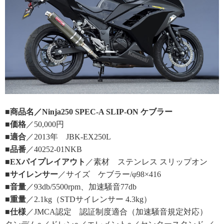
■商品名／Ninja250 SPEC-A SLIP-ON ケブラー
■価格
／50,000円
■適合
／2013年 JBK-EX250L
■品番
／40252-01NKB
■EXパイプレイアウト
／素材 ステンレス スリップオン
■サイレンサー
／サイズ ケブラー/φ98×416
■音量
／93db/5500rpm、加速騒音77db
■重量
／2.1kg（STDサイレンサー 4.3kg）
■仕様
／JMCA認定 認証制度適合（加速騒音規定対応）