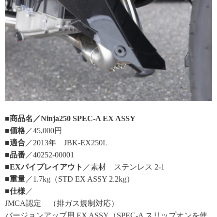
■商品名／Ninja250 SPEC-A EX ASSY
■価格
／45,000円
■適合
／2013年 JBK-EX250L
■品番
／40252-00001
■EXパイプレイアウト
／素材 ステンレス 2-1
■重量
／1.7kg（STD EX ASSY 2.2kg）
■仕様
／
JMCA認定 （排ガス規制対応）
バージョンアップ用 EX ASSY（SPEC-A スリップオンを使