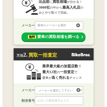
出品前
買取相場
に
が分かる！
3000社
最高入札店
の中から
の
みとやり取りで完結。
メーカー
愛車のメーカーを選択
愛車の買取相場を調べる
無料
2.
買取一括査定
方法
業界最大級の加盟店数！
最大12社
一括査定
の
で
高く売れる
愛車が
チャンス
メーカー
郵便番号