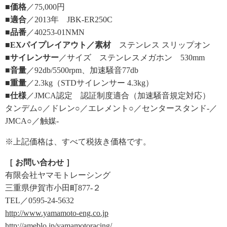
■価格
／75,000円
■適合
／2013年 JBK-ER250C
■品番
／40253-01NMN
■EXパイプレイアウト／素材
ステンレス スリップオン
■サイレンサー
／サイズ ステンレスメガホン 530mm
■音量
／92db/5500rpm、加速騒音77db
■重量
／2.3kg（STDサイレンサー 4.3kg）
■仕様
／JMCA認定 認証制度適合（加速騒音規定対応）
タンデム○／ドレン○／エレメント○／センタースタンド-／
JMCA○／触媒-
※上記価格は、すべて税抜き価格です。
［ お問い合わせ ］
有限会社ヤマモトレーシング
三重県伊賀市小田町877-２
TEL／0595-24-5632
http://www.yamamoto-eng.co.jp
http://ameblo.jp/yamamotoracing/