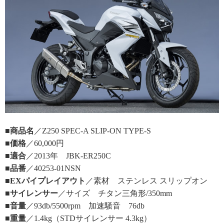
■商品名
／Z250 SPEC-A SLIP-ON TYPE-S
■価格
／60,000円
■適合
／2013年 JBK-ER250C
■品番
／40253-01NSN
■EXパイプレイアウト
／素材 ステンレス スリップオン
■サイレンサー
／サイズ チタン三角形/350mm
■音量
／93db/5500rpm 加速騒音 76db
■重量
／1.4kg（STDサイレンサー 4.3kg）