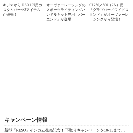
キジマから DAX125用カ
オーヴァーレーシングの
CL250／500（23-）用
スタムパーツ3アイテム
スポーツライディングハ
「グラブバー／ワイドス
が発売！
ンドルキット専用「バー
タンド」がオーヴァーレ
エンド」が登場！
ーシングから登場！
キャンペーン情報
新型「RESO」インカム発売記念！ 下取りキャンペーンを10/15まで延長して開