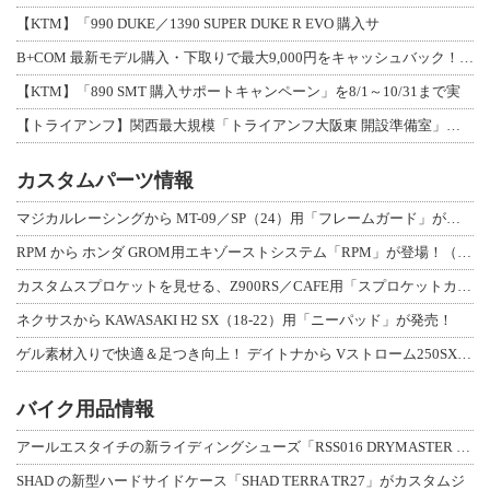
【KTM】「990 DUKE／1390 SUPER DUKE R EVO 購入サ
B+COM 最新モデル購入・下取りで最大9,000円をキャッシュバック！「B+F
【KTM】「890 SMT 購入サポートキャンペーン」を8/1～10/31まで実
【トライアンフ】関西最大規模「トライアンフ大阪東 開設準備室」がオープン！ 限定
カスタムパーツ情報
マジカルレーシングから MT-09／SP（24）用「フレームガード」が登場！
RPM から ホンダ GROM用エキゾーストシステム「RPM」が登場！（動画あり
カスタムスプロケットを見せる、Z900RS／CAFE用「スプロケットカバーフルキ
ネクサスから KAWASAKI H2 SX（18-22）用「ニーパッド」が発売！
ゲル素材入りで快適＆足つき向上！ デイトナから Vストローム250SX用「快適ロ
バイク用品情報
アールエスタイチの新ライディングシューズ「RSS016 DRYMASTER スト
SHAD の新型ハードサイドケース「SHAD TERRA TR27」がカスタムジ