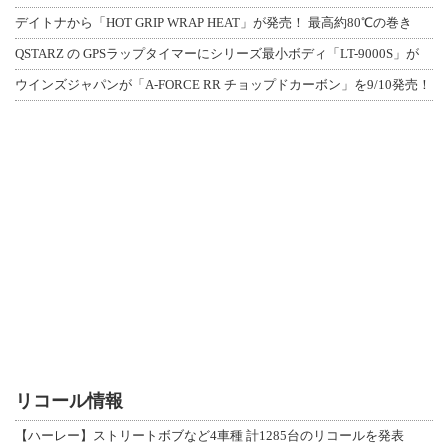
デイトナから「HOT GRIP WRAP HEAT」が発売！ 最高約80℃の巻き
QSTARZ の GPSラップタイマーにシリーズ最小ボディ「LT-9000S」が
ウインズジャパンが「A-FORCE RR チョップドカーボン」を9/10発売！
リコール情報
【ハーレー】ストリートボブなど4車種 計1285台のリコールを発表