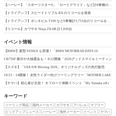
【ハーレー】「スポーツスターS」「ロードグライド」など計8車種のリコールを発表
【トライアンフ】スピードトリプル RX のリコールを発表
【トライアンフ】ボンネビル T100 など6車種計3,753台のリコールを発表
【リコール】カワサキ Ninja ZX-6R 計1,930台
イベント情報
【BMW】新型 F450GS も登場！「BMW MOTORRAD DAYS JA
CB750F 展示や大抽選会も！ 8/22開催「2026グッドスマイルミーティン
【スズキ】「GSX-S/R Meeting 2026」オリジナルグッズの先行販売
10/23・24開催！ 女性ライダー向けツーリングラリー「MOTHER LAKE
【ヤマハ】初心者が主役！ オフロード体験イベント「My Yamaha off-r
キーワード
ツーリング用品
国内メーカー
カワサキ
アパレル
マフラー
ピックアップニュース
ハーレー
海外メーカー
イベント
ヤマハ