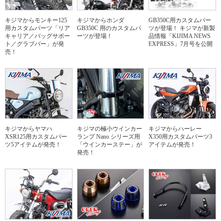
キジマからモンキー125
キジマからホンダ
GB350C用カスタムパー
用カスタムパーツ「リア
GB350C 用のカスタムパ
ツが登場！ キジマが新製
キャリア／バッグサポー
ーツが登場！
品情報「KIJIMA NEWS
ト／グラブバー」が発
EXPRESS」7月号を公開
売！
キジマからヤマハ
キジマの極小ウインカー
キジマからハーレー
XSR125用カスタムパー
ランプ Nano シリーズ用
X350用カスタムパーツ3
ツ5アイテムが発売！
「ウインカーステー」が
アイテムが発売！
発売！