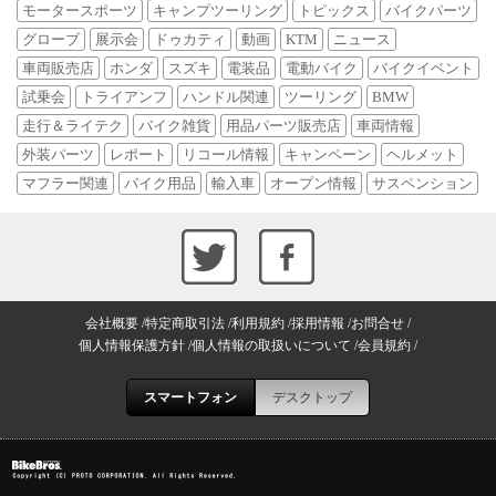
モータースポーツ
キャンプツーリング
トピックス
バイクパーツ
グローブ
展示会
ドゥカティ
動画
KTM
ニュース
車両販売店
ホンダ
スズキ
電装品
電動バイク
バイクイベント
試乗会
トライアンフ
ハンドル関連
ツーリング
BMW
走行＆ライテク
バイク雑貨
用品パーツ販売店
車両情報
外装パーツ
レポート
リコール情報
キャンペーン
ヘルメット
マフラー関連
バイク用品
輸入車
オープン情報
サスペンション
会社概要
特定商取引法
利用規約
採用情報
お問合せ
個人情報保護方針
個人情報の取扱いについて
会員規約
スマートフォン
デスクトップ
Copyright (C) PROTO