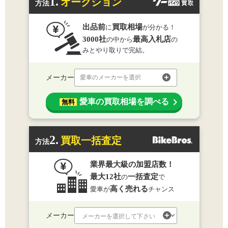
1.
オークション
方法
出品前
買取相場
に
が分かる！
3000社
最高入札店
の中から
の
みとやり取りで完結。
メーカー
愛車のメーカーを選択
愛車の買取相場を調べる
無料
2.
買取一括査定
方法
業界最大級の加盟店数！
最大12社
一括査定
の
で
高く売れる
愛車が
チャンス
メーカー