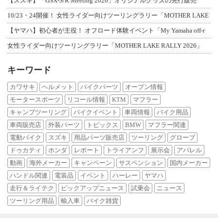
【スズキ】「GSX-S/R Meeting 2026」オリジナルグッズの先行販売
10/23・24開催！ 女性ライダー向けツーリングラリー「MOTHER LAKE
【ヤマハ】初心者が主役！ オフロード体験イベント「My Yamaha off-r
女性ライダー向けツーリングラリー「MOTHER LAKE RALLY 2026」
キーワード
カワサキ
ヘルメット
バイクパーツ
オープン情報
モータースポーツ
リコール情報
KTM
マフラー
キャンプツーリング
バイクイベント
車両情報
バイク用品
車両販売店
外装パーツ
トピックス
BMW
マフラー関連
電動バイク
スズキ
用品パーツ販売店
ツーリング
グローブ
ドゥカティ
ホンダ
レポート
トライアンフ
展示会
アパレル
動画
海外メーカー
キャンペーン
サスペンション
国内メーカー
ハンドル関連
電装品
イベント
ハーレー
ヤマハ
走行＆ライテク
ピックアップニュース
試乗会
ニュース
ツーリング用品
輸入車
バイク雑貨