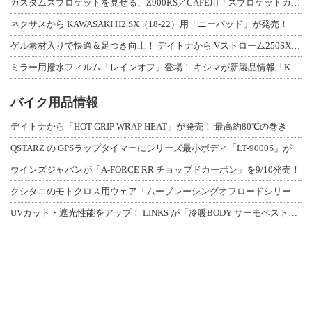
カスタムスプロケットを見せる、Z900RS／CAFE用「スプロケットカバーフルキ
ネクサスから KAWASAKI H2 SX（18-22）用「ニーパッド」が発売！
ゲル素材入りで快適＆足つき向上！ デイトナから Vストローム250SX用「快適ロ
ミラー用撥水フィルム「レインオフ」登場！ キジマが新製品情報「KIJIMA NE
バイク用品情報
デイトナから「HOT GRIP WRAP HEAT」が発売！ 最高約80℃の巻き
QSTARZ の GPSラップタイマーにシリーズ最小ボディ「LT-9000S」が
ウインズジャパンが「A-FORCE RR チョップドカーボン」を9/10発売！
クシタニのモトクロス用ウェア「ムーブレーシングオフロードシリーズ」3アイテムが登
UVカット・遮光性能をアップ！ LINKS が「冷暖BODY サーモベスト」改良