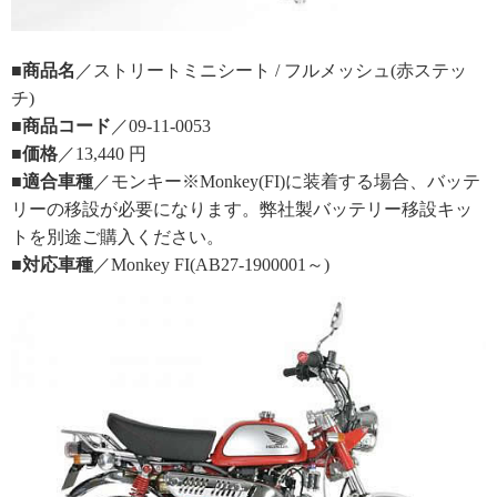
■商品名
／ストリートミニシート / フルメッシュ(赤ステッ
チ)
■商品コード
／09-11-0053
■価格
／13,440 円
■適合車種
／モンキー※Monkey(FI)に装着する場合、バッテ
リーの移設が必要になります。弊社製バッテリー移設キッ
トを別途ご購入ください。
■対応車種
／Monkey FI(AB27-1900001～)