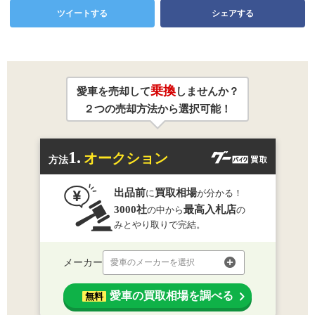
ツイートする
シェアする
乗換
愛車を売却して
しませんか？
２つの売却方法から選択可能！
1.
オークション
方法
出品前
買取相場
に
が分かる！
3000社
最高入札店
の中から
の
みとやり取りで完結。
メーカー
愛車のメーカーを選択
愛車の買取相場を調べる
無料