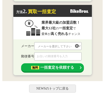
2.
買取一括査定
方法
業界最大級の加盟店数！
最大12社
一括査定
の
で
高く売れる
愛車が
チャンス
メーカー
郵便番号
一括査定を依頼する
無料
NEWSのトップに戻る