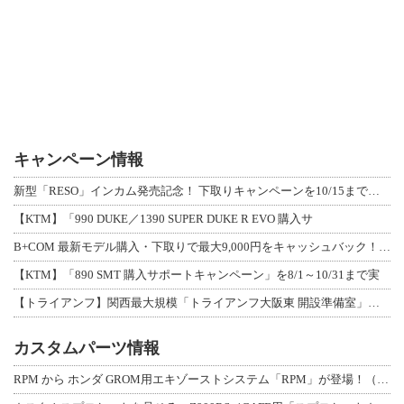
キャンペーン情報
新型「RESO」インカム発売記念！ 下取りキャンペーンを10/15まで延長して開
【KTM】「990 DUKE／1390 SUPER DUKE R EVO 購入サ
B+COM 最新モデル購入・下取りで最大9,000円をキャッシュバック！「B+F
【KTM】「890 SMT 購入サポートキャンペーン」を8/1～10/31まで実
【トライアンフ】関西最大規模「トライアンフ大阪東 開設準備室」がオープン！ 限定
カスタムパーツ情報
RPM から ホンダ GROM用エキゾーストシステム「RPM」が登場！（動画あり