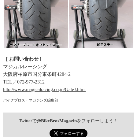
［ お問い合わせ ]
マジカルレーシング
大阪府柏原市国分東条町4284-2
TEL／072-977-2312
http://www.magicalracing.co.jp/GateJ.html
バイクブロス・マガジンズ編集部
Twitterで
@BikeBrosMagazin
をフォローしよう！