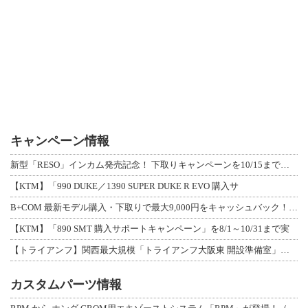
キャンペーン情報
新型「RESO」インカム発売記念！ 下取りキャンペーンを10/15まで延長して開
【KTM】「990 DUKE／1390 SUPER DUKE R EVO 購入サ
B+COM 最新モデル購入・下取りで最大9,000円をキャッシュバック！「B+F
【KTM】「890 SMT 購入サポートキャンペーン」を8/1～10/31まで実
【トライアンフ】関西最大規模「トライアンフ大阪東 開設準備室」がオープン！ 限定
カスタムパーツ情報