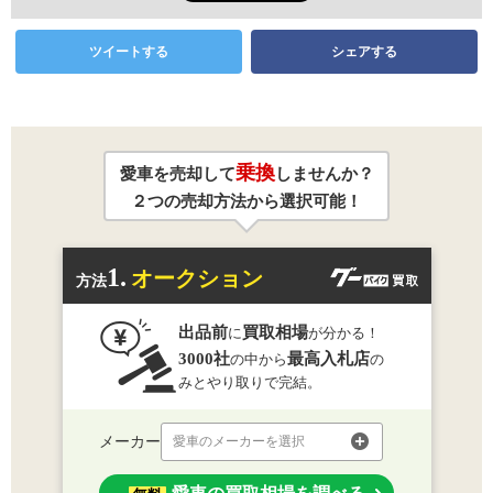
ツイートする
シェアする
乗換
愛車を売却して
しませんか？
２つの売却方法から選択可能！
1.
オークション
方法
出品前
買取相場
に
が分かる！
3000社
最高入札店
の中から
の
みとやり取りで完結。
メーカー
愛車のメーカーを選択