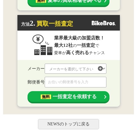
愛車の買取相場を調べる
無料
2.
買取一括査定
方法
業界最大級の加盟店数！
最大12社
一括査定
の
で
高く売れる
愛車が
チャンス
メーカー
郵便番号
一括査定を依頼する
無料
NEWSのトップに戻る