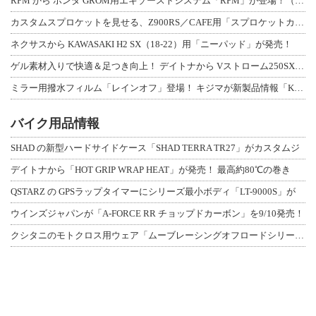
RPM から ホンダ GROM用エキゾーストシステム「RPM」が登場！（動画あり
カスタムスプロケットを見せる、Z900RS／CAFE用「スプロケットカバーフルキ
ネクサスから KAWASAKI H2 SX（18-22）用「ニーパッド」が発売！
ゲル素材入りで快適＆足つき向上！ デイトナから Vストローム250SX用「快適ロ
ミラー用撥水フィルム「レインオフ」登場！ キジマが新製品情報「KIJIMA NE
バイク用品情報
SHAD の新型ハードサイドケース「SHAD TERRA TR27」がカスタムジ
デイトナから「HOT GRIP WRAP HEAT」が発売！ 最高約80℃の巻き
QSTARZ の GPSラップタイマーにシリーズ最小ボディ「LT-9000S」が
ウインズジャパンが「A-FORCE RR チョップドカーボン」を9/10発売！
クシタニのモトクロス用ウェア「ムーブレーシングオフロードシリーズ」3アイテムが登