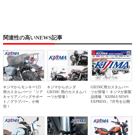
関連性の高いNEWS記事
キジマからモンキー125
キジマからホンダ
GB350C用カスタムパー
用カスタムパーツ「リア
GB350C 用のカスタムパ
ツが登場！ キジマが新製
キャリア／バッグサポー
ーツが登場！
品情報「KIJIMA NEWS
ト／グラブバー」が発
EXPRESS」7月号を公開
売！