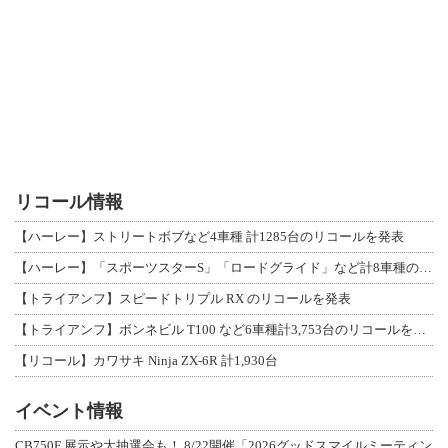
リコール情報
【ハーレー】ストリートボブなど4車種 計1285台のリコールを発表
【ハーレー】「スポーツスターS」「ロードグライド」など計8車種のリコールを発表
【トライアンフ】スピードトリプル RX のリコールを発表
【トライアンフ】ボンネビル T100 など6車種計3,753台のリコールを発表
【リコール】カワサキ Ninja ZX-6R 計1,930台
イベント情報
CB750F 展示や大抽選会も！ 8/22開催「2026グッドスマイルミーティン