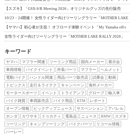
【スズキ】「GSX-S/R Meeting 2026」オリジナルグッズの先行販売
10/23・24開催！ 女性ライダー向けツーリングラリー「MOTHER LAKE
【ヤマハ】初心者が主役！ オフロード体験イベント「My Yamaha off-r
女性ライダー向けツーリングラリー「MOTHER LAKE RALLY 2026」
キーワード
ヤマハ
マフラー関連
ツーリング用品
国内メーカー
展示会
車両情報
バイクイベント
外装パーツ
マフラー
ヘルメット
電動バイク
ハンドル関連
用品パーツ販売店
試乗会
動画
トピックス
走行＆ライテク
キャンペーン
海外メーカー
モータースポーツ
イベント
トライアンフ
グローブ
輸入車
バイク雑貨
車両販売店
バイク用品
KTM
レポート
オープン情報
ピックアップニュース
サスペンション
アパレル
ホンダ
カワサキ
ドゥカティ
電装品
ニュース
BMW
スズキ
ツーリング
キャンプツーリング
バイクパーツ
リコール情報
ハーレー