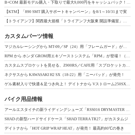
B+COM 最新モデル購入・下取りで最大9,000円をキャッシュバック！「B+F
【KTM】「890 SMT 購入サポートキャンペーン」を8/1～10/31まで実
【トライアンフ】関西最大規模「トライアンフ大阪東 開設準備室」がオープン！ 限定
カスタムパーツ情報
マジカルレーシングから MT-09／SP（24）用「フレームガード」が登場！
RPM から ホンダ GROM用エキゾーストシステム「RPM」が登場！（動画あり
カスタムスプロケットを見せる、Z900RS／CAFE用「スプロケットカバーフルキ
ネクサスから KAWASAKI H2 SX（18-22）用「ニーパッド」が発売！
ゲル素材入りで快適＆足つき向上！ デイトナから Vストローム250SX用「快適ロ
バイク用品情報
アールエスタイチの新ライディングシューズ「RSS016 DRYMASTER スト
SHAD の新型ハードサイドケース「SHAD TERRA TR27」がカスタムジ
デイトナから「HOT GRIP WRAP HEAT」が発売！ 最高約80℃の巻き