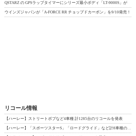
QSTARZ の GPSラップタイマーにシリーズ最小ボディ「LT-9000S」が
ウインズジャパンが「A-FORCE RR チョップドカーボン」を9/10発売！
リコール情報
【ハーレー】ストリートボブなど4車種 計1285台のリコールを発表
【ハーレー】「スポーツスターS」「ロードグライド」など計8車種のリコールを発表