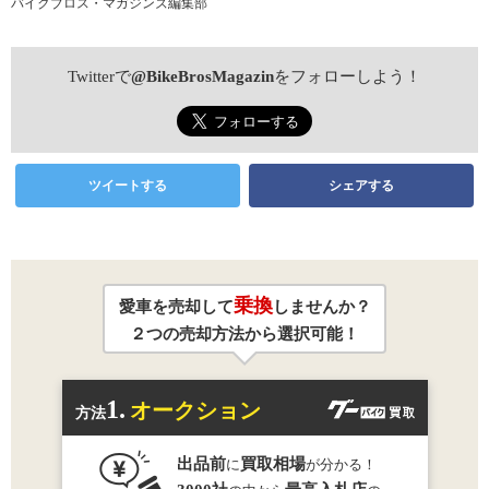
バイクブロス・マガジンズ編集部
Twitterで
@BikeBrosMagazin
をフォローしよう！
ツイートする
シェアする
乗換
愛車を売却して
しませんか？
２つの売却方法から選択可能！
1.
オークション
方法
出品前
買取相場
に
が分かる！