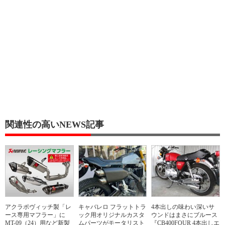
関連性の高いNEWS記事
アクラポヴィッチ製「レ
キャバレロ フラットトラ
4本出しの味わい深いサ
ース専用マフラー」に
ック用オリジナルカスタ
ウンドはまさにブルース
MT-09（24）用など新製
ムパーツがモータリスト
『CB400FOUR 4本出しエ