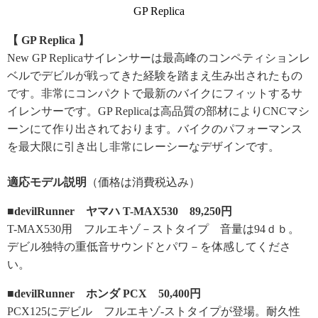
GP Replica
【 GP Replica 】
New GP Replicaサイレンサーは最高峰のコンペティションレ
ベルでデビルが戦ってきた経験を踏まえ生み出されたもの
です。非常にコンパクトで最新のバイクにフィットするサ
イレンサーです。GP Replicaは高品質の部材によりCNCマシ
ーンにて作り出されております。バイクのパフォーマンス
を最大限に引き出し非常にレーシーなデザインです。
適応モデル説明
（価格は消費税込み）
■devilRunner ヤマハ T-MAX530 89,250円
T-MAX530用 フルエキゾ－ストタイプ 音量は94ｄｂ。
デビル独特の重低音サウンドとパワ－を体感してくださ
い。
■devilRunner ホンダ PCX 50,400円
PCX125にデビル フルエキゾ-ストタイプが登場。耐久性