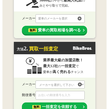
3000社
最高入札店
の中から
の
みとやり取りで完結。
メーカー
愛車のメーカーを選択
愛車の買取相場を調べる
無料
2.
買取一括査定
方法
業界最大級の加盟店数！
最大12社
一括査定
の
で
高く売れる
愛車が
チャンス
メーカー
郵便番号
一括査定を依頼する
無料