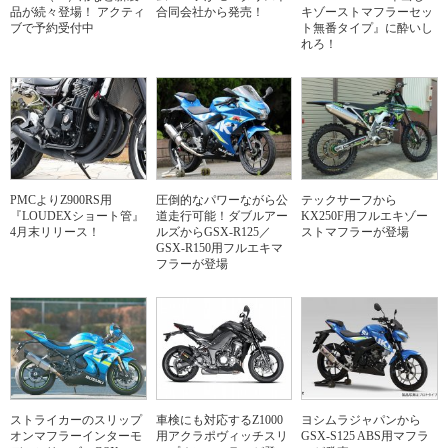
品が続々登場！ アクティ
合同会社から発売！
キゾーストマフラーセッ
ブで予約受付中
ト無番タイプ』に酔いし
れろ！
PMCよりZ900RS用
圧倒的なパワーながら公
テックサーフから
『LOUDEXショート管』
道走行可能！ダブルアー
KX250F用フルエキゾー
4月末リリース！
ルズからGSX-R125／
ストマフラーが登場
GSX-R150用フルエキマ
フラーが登場
ストライカーのスリップ
車検にも対応するZ1000
ヨシムラジャパンから
オンマフラーインターモ
用アクラポヴィッチスリ
GSX-S125 ABS用マフラ