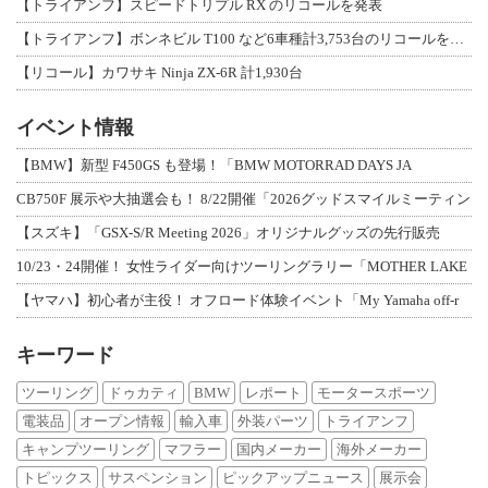
【トライアンフ】スピードトリプル RX のリコールを発表
【トライアンフ】ボンネビル T100 など6車種計3,753台のリコールを発表
【リコール】カワサキ Ninja ZX-6R 計1,930台
イベント情報
【BMW】新型 F450GS も登場！「BMW MOTORRAD DAYS JA
CB750F 展示や大抽選会も！ 8/22開催「2026グッドスマイルミーティン
【スズキ】「GSX-S/R Meeting 2026」オリジナルグッズの先行販売
10/23・24開催！ 女性ライダー向けツーリングラリー「MOTHER LAKE
【ヤマハ】初心者が主役！ オフロード体験イベント「My Yamaha off-r
キーワード
ツーリング
ドゥカティ
BMW
レポート
モータースポーツ
電装品
オープン情報
輸入車
外装パーツ
トライアンフ
キャンプツーリング
マフラー
国内メーカー
海外メーカー
トピックス
サスペンション
ピックアップニュース
展示会