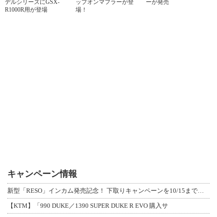
デルシリーズにGSX-
ップオンマフラーが登
ーが発売
R1000R用が登場
場！
キャンペーン情報
新型「RESO」インカム発売記念！ 下取りキャンペーンを10/15まで延長して開
【KTM】「990 DUKE／1390 SUPER DUKE R EVO 購入サ