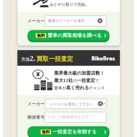
みとやり取りで完結。
メーカー
愛車のメーカーを選択
愛車の買取相場を調べる
無料
2.
買取一括査定
方法
業界最大級の加盟店数！
最大12社
一括査定
の
で
高く売れる
愛車が
チャンス
メーカー
郵便番号
一括査定を依頼する
無料