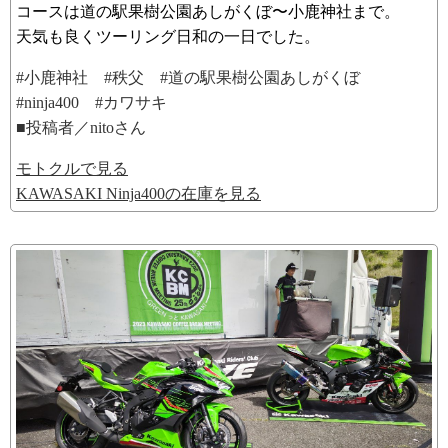
コースは道の駅果樹公園あしがくぼ〜小鹿神社まで。
天気も良くツーリング日和の一日でした。
#小鹿神社 #秩父 #道の駅果樹公園あしがくぼ
#ninja400 #カワサキ
■投稿者／nitoさん
モトクルで見る
KAWASAKI Ninja400の在庫を見る