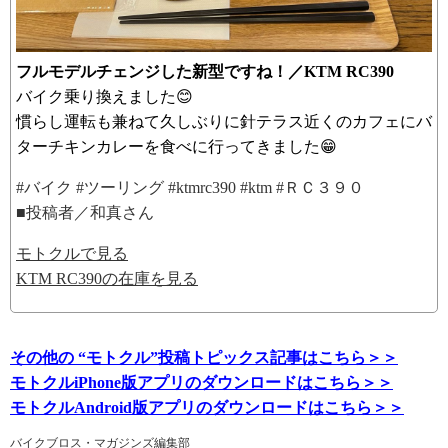
フルモデルチェンジした新型ですね！／KTM RC390
バイク乗り換えました😊
慣らし運転も兼ねて久しぶりに針テラス近くのカフェにバ
ターチキンカレーを食べに行ってきました😁
#バイク #ツーリング #ktmrc390 #ktm #ＲＣ３９０
■投稿者／和真さん
モトクルで見る
KTM RC390の在庫を見る
その他の “モトクル”投稿トピックス記事はこちら＞＞
モトクルiPhone版アプリのダウンロードはこちら＞＞
モトクルAndroid版アプリのダウンロードはこちら＞＞
バイクブロス・マガジンズ編集部