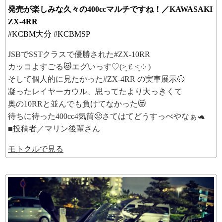
発売が楽しみな久々の400ccマルチですね！／KAWASAKI
ZX-4RR
#KCBM大分 #KCBMSP
JSBでSSTクラスで優勝された#ZX-10RR
カッコよすごる😻エグいっす♡⁠(⁠˃͈⁠ ⁠દ⁠ ⁠˂͈⁠ ⁠༶⁠ ⁠)
そして個人的に見たかった#ZX-4RR の実車展示🌝
凝ったレイヤーカウル、思ってたより大っきくて
奥の10RRと並んでも負けてなかった😻
待ちに待った400cc4気筒😤さてはてどうすっべやなぁ🐢
■投稿者／マリン後輩さん
モトクルで見る