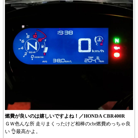
燃費が良いのは嬉しいですよね！／HONDA CBR400R
ＧＷ色んな所 走りまくったけど相棒のcbr燃費めっちゃ良
い 👌最高かよ。