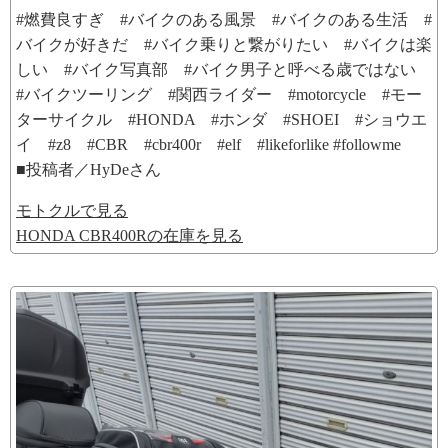
#燃費良すぎ #バイクのある風景 #バイクのある生活 #
バイクが好きだ #バイク乗りと繋がりたい #バイクは楽
しい #バイク写真部 #バイク男子と呼べる歳ではない
#バイクツーリング #関西ライダー #motorcycle #モー
ターサイクル #HONDA #ホンダ #SHOEI #ショウエ
イ #z8 #CBR #cbr400r #elf ⁡#likeforlike ⁡⁡#followme ⁡
■投稿者／HyDeさん
モトクルで見る
HONDA CBR400Rの在庫を見る