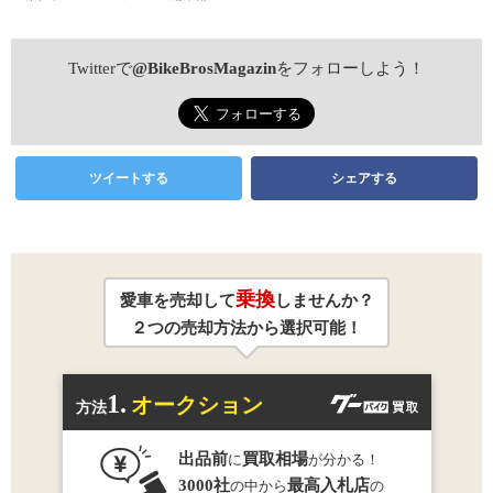
Twitterで
@BikeBrosMagazin
をフォローしよう！
ツイートする
シェアする
乗換
愛車を売却して
しませんか？
２つの売却方法から選択可能！
1.
オークション
方法
出品前
買取相場
に
が分かる！
3000社
最高入札店
の中から
の