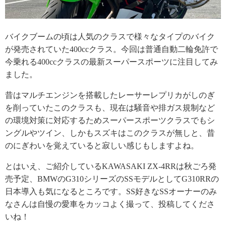
バイクブームの頃は人気のクラスで様々なタイプのバイク
が発売されていた400ccクラス。今回は普通自動二輪免許で
今乗れる400ccクラスの最新スーパースポーツに注目してみ
ました。
昔はマルチエンジンを搭載したレーサーレプリカがしのぎ
を削っていたこのクラスも、現在は騒音や排ガス規制など
の環境対策に対応するためスーパースポーツクラスでもシ
ングルやツイン、しかもスズキはこのクラスが無しと、昔
のにぎわいを覚えていると寂しい感じもしますよね。
とはいえ、ご紹介しているKAWASAKI ZX-4RRは秋ごろ発
売予定、BMWのG310シリーズのSSモデルとしてG310RRの
日本導入も気になるところです。SS好きなSSオーナーのみ
なさんは自慢の愛車をカッコよく撮って、投稿してくださ
いね！