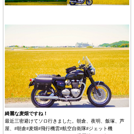
綺麗な麦畑ですね！
最近三密避けてソロ行きました。朝倉、夜明、飯塚、芦
屋、#朝倉#麦畑#飛行機雲#航空自衛隊#ジェット機