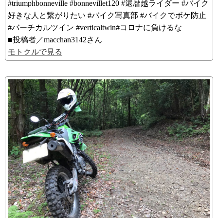
#triumphbonneville #bonnevillet120 #還暦越ライダー #バイク
好きな人と繋がりたい #バイク写真部 #バイクでボケ防止
#バーチカルツイン #verticaltwin#コロナに負けるな
■投稿者／macchan3142さん
モトクルで見る