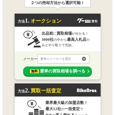
２つの売却方法から選択可能！
1.
オークション
方法
出品前
買取相場
に
が分かる！
3000社
最高入札店
の中から
の
みとやり取りで完結。
メーカー
愛車のメーカーを選択
愛車の買取相場を調べる
無料
2.
買取一括査定
方法
業界最大級の加盟店数！
最大12社
一括査定
の
で