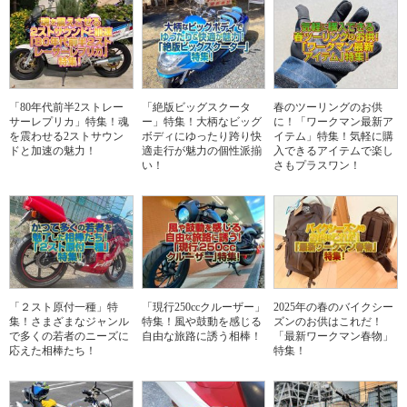
「80年代前半2ストレー
「絶版ビッグスクータ
春のツーリングのお供
サーレプリカ」特集！魂
ー」特集！大柄なビッグ
に！「ワークマン最新ア
を震わせる2ストサウン
ボディにゆったり跨り快
イテム」特集！気軽に購
ドと加速の魅力！
適走行が魅力の個性派揃
入できるアイテムで楽し
い！
さもプラスワン！
「２スト原付一種」特
「現行250ccクルーザー」
2025年の春のバイクシー
集！さまざまなジャンル
特集！風や鼓動を感じる
ズンのお供はこれだ！
で多くの若者のニーズに
自由な旅路に誘う相棒！
「最新ワークマン春物」
応えた相棒たち！
特集！