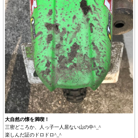
大自然の懐を満喫！
三密どころか、人っ子一人居ない山の中^_^
楽しんだ証のドロドロ^_^