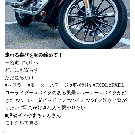
走れる喜びを噛み締めて！
三密避けて山へ
どこにも寄らず
ただ走るだけ！
#マフラー #モーターステージ #車検対応 #FXDL #FXDL_
ローライダー #バイクのある風景 #ハーレー #バイクが好
きだ #ハーレーダビッドソン #バイク #バイク好きと繋が
りたい #写真が好きな人と繋がりたい
■投稿者／やまちゃんさん
モトクルで見る