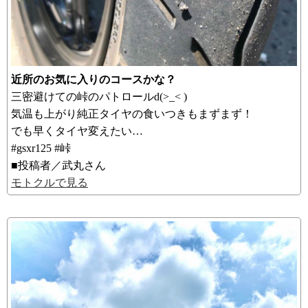
近所のお気に入りのコースかな？
三密避けての峠のパトロールd(>_< )
気温も上がり純正タイヤの食いつきもまずまず！
でも早くタイヤ変えたい…
#gsxr125 #峠
■投稿者／武丸さん
モトクルで見る