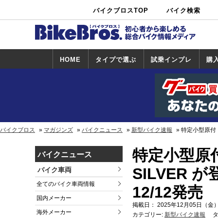
バイクブロスTOP
バイク検索
中古バイ
カタログ検
ショップ検
ク・新車検
索
索
索
HOME
タイプで選ぶ
試乗インプレ
購
スポーツ＆ネ
原付＆ミニバ
アメリカン＆
ビッグスクー
オフロード
試乗インプレ
ホンダ
ヤマハ
スズキ
カワサキ
ハーレー
BMW
トライアンフ
ドゥカティ
購
ホ
ヤ
ス
カ
イキッド
イク
クルーザー
ター
一覧
一
バイクブロス
マガジンズ
バイクニュース
新型バイク速報
特定小型原付「w
特定小型原付
バイクニュース
SILVER 
バイク車両
全てのバイク車両情報
12/12発売
国内メーカー
掲載日： 2025年12月05日（金）
海外メーカー
カテゴリー:
新型バイク速報
タ