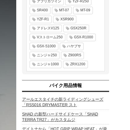
アフリカツイン
YZF-R250
SR400
MT-07
MT-09
YZF-R1
XSR900
アドレスV125
GSX250R
Vストローム250
GSX-R1000
GSX-S1000
ハヤブサ
ニンジャ250
Z900RS
ニンジャ1000
ZRX1200
バイク用品情報
アールエスタイチの新ライディングシューズ
「RSS016 DRYMASTER スト
SHAD の新型ハードサイドケース「SHAD
TERRA TR27」がカスタムジ
デイトナから「HOT GRIP WRAP HEAT」が発