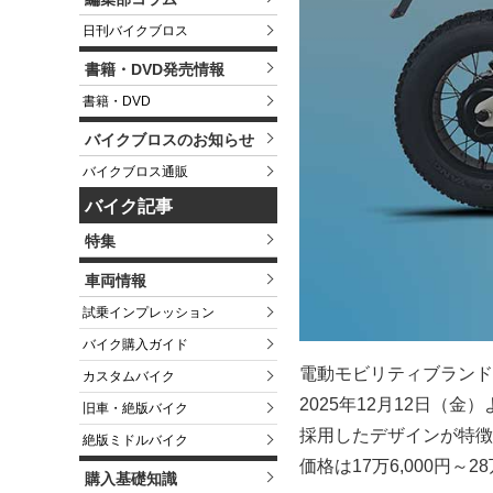
日刊バイクブロス
書籍・DVD発売情報
書籍・DVD
バイクブロスのお知らせ
バイクブロス通販
バイク記事
特集
車両情報
試乗インプレッション
バイク購入ガイド
電動モビリティブランド W
カスタムバイク
2025年12月12日（
旧車・絶版バイク
採用したデザインが特徴で
絶版ミドルバイク
価格は17万6,000円～
購入基礎知識