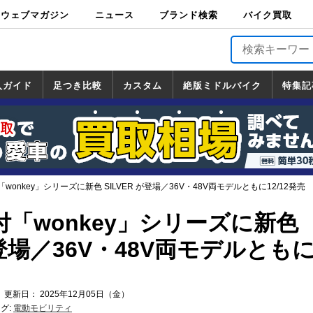
ウェブマガジン
ニュース
ブランド検索
バイク買取
バイクブロス・
原付＆ミニバイ
スポーツ＆ネイ
アメリカン＆ツ
ビッグスクータ
オフロード
バージンハーレ
バージンBMW
バージンドゥカ
バージントライ
ニュース
車両情報
イベント
キャンペ
トピック
バイク用
バイクパ
書籍・
サポート
お知らせ
ブランドを検
ブランドボイ
バイク買取
マガジンズ
ク
キッド
アラー
ー
ー
ティ
アンフ
TOP
ーン
ス
品
ーツ
DVD
索
ス
入ガイド
足つき比較
カスタム
絶版ミドルバイク
特集記
入ガイド
ンダ
マハ
ズキ
ワサキ
カスタム
ホンダ
ヤマハ
スズキ
カワサキ
道の駅調査隊
ツーリング情報局
日本の道50選
国道めぐり
林道ツーリング
絶版ミドルバイク
ホンダ
ヤマハ
スズキ
カワサキ
覧
一覧
一覧
onkey」シリーズに新色 SILVER が登場／36V・48V両モデルともに12/12発売
「wonkey」シリーズに新色
が登場／36V・48V両モデルとも
 更新日： 2025年12月05日（金）
グ:
電動モビリティ