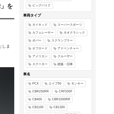
R」を
ビッグバイク
車両タイプ
ネイキッド
スーパースポーツ
カフェレーサー
ネオクラシック
ボバー
スクランブラー
いたしま
オフロード
アドベンチャー
アメリカン
クルーザー
スクーター
絶版・旧車
車名
PCX
エイプ50
モンキー
CBR250RR
CRF250F
CB400
CBR1000RR
CB1100
CB1300