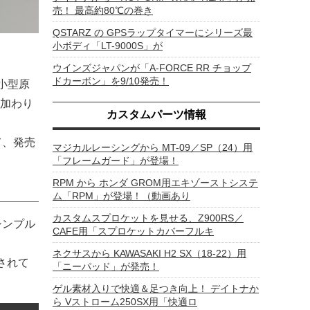
売！ 最高約80℃の巻き
QSTARZ の GPSラップタイマーにシリーズ最
小ボディ「LT-9000S」が
ウインズジャパンが「A-FORCE RR チョップ
ドカーボン」を9/10発売！
小型原
が加わり
カスタムパーツ情報
て、発売
マジカルレーシングから MT-09／SP（24）用
「フレームガード」が登場！
RPM から ホンダ GROM用エキゾーストシステ
ム「RPM」が登場！（動画あり
カスタムスプロケットを見せる、Z900RS／
シンプル
CAFE用「スプロケットカバーフルキ
ネクサスから KAWASAKI H2 SX（18-22）用
されて
「ニーパッド」が発売！
ゲル素材入りで快適＆足つき向上！ デイトナか
ら Vストローム250SX用「快適ロ