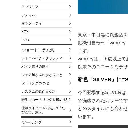
アプリリア
アディバ
マラグーティ
KTM
東京・中目黒に旗艦店を
PGO
動機付自転車「wonke
ショートコラム集
ます。
wonkeyは、16歳以
レトロバイク・グラフティ
以来そのユニークなデザ
バイク乗りの勘所
ウェア屋さんのひとりごと
新色「SILVER」に
ツーリングのつぼ
カスタムの真面目な話
今回登場するSILVER
医学でコーナリングを極める!
で洗練されたカラーです
どのスタイルにも合わせ
流浪ライター“のぶを”の『た
びたび、旅へ』
います。
ツーリング