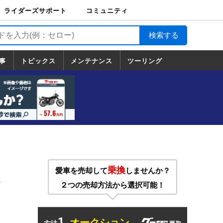
ライダーズサポート
コミュニティ
ライダーズサポート
バイク輸送
バイクガレージライ
バイク車両保険
ロードサービス
バイク試乗
コミュニティ
日記
ツーリング
カスタム
TOP
フ
TOP
事
トピックス
メンテナンス
ツーリング
トピックス
ホンダ
ヤマハ
スズキ
カワサキ
ハーレーダ
BMW
ドゥカティ
トライアン
メンテナンス
基本整備
部位別メンテ
工具の使い方
ツール100選
メンテのうん
一覧
ビッドソン
フ
一覧
ちく
乗換
愛車を売却して
しませんか？
に
２つの売却方法から選択可能！
1.
オークション