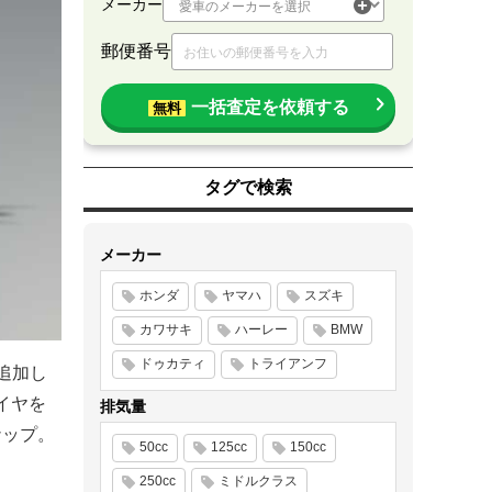
メーカー
郵便番号
一括査定を依頼する
無料
タグで検索
メーカー
ホンダ
ヤマハ
スズキ
カワサキ
ハーレー
BMW
ドゥカティ
トライアンフ
を追加し
イヤを
排気量
ナップ。
50cc
125cc
150cc
250cc
ミドルクラス