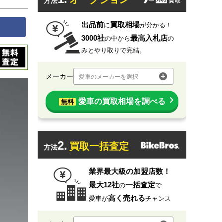
方法
出品前
買取相場
に
が分かる！
3000社
最高入札店
の中から
の
みとやり取りで完結。
メーカー
愛車のメーカーを選択
愛車の買取相場を調べる
無料
2.
買取一括査定
方法
業界最大級の加盟店数！
最大12社
一括査定
の
で
高く売れる
愛車が
チャンス